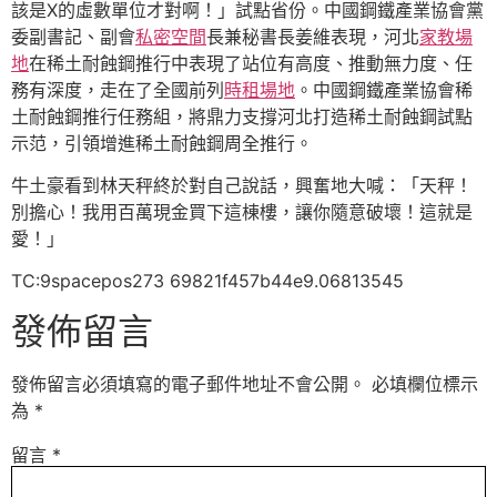
該是X的虛數單位才對啊！」試點省份。中國鋼鐵產業協會黨
委副書記、副會
私密空間
長兼秘書長姜維表現，河北
家教場
地
在稀土耐蝕鋼推行中表現了站位有高度、推動無力度、任
務有深度，走在了全國前列
時租場地
。中國鋼鐵產業協會稀
土耐蝕鋼推行任務組，將鼎力支撐河北打造稀土耐蝕鋼試點
示范，引領增進稀土耐蝕鋼周全推行。
牛土豪看到林天秤終於對自己說話，興奮地大喊：「天秤！
別擔心！我用百萬現金買下這棟樓，讓你隨意破壞！這就是
愛！」
TC:9spacepos273 69821f457b44e9.06813545
發佈留言
發佈留言必須填寫的電子郵件地址不會公開。
必填欄位標示
為
*
留言
*