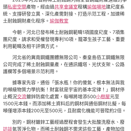
頭
私密空間
產物，經由過
共享會議室
程構
瑜伽場地
建尺度系
統、支撐研發立異、深化產需對接、打造示范工程，加速稀
土耐蝕鋼財產化程序。
瑜伽教室
今朝，河北已發布稀土耐蝕鋼範疇1項國度尺度、7項集
團尺度，請求和受權發現專利10項，籠罩生孩子工藝、重要
利用範疇及相干評價方式。
河北省的冀南鋼鐵團體無限公司、秦皇島佰工鋼鐵無限
公司完成了稀土耐蝕鋼量產，在通訊鐵塔、光伏支架、公路
護欄等多個場景示范利用。
據專家先容，通俗「張水瓶！你的傻氣，根本無法與我
的噸級物質力學抗衡！財富就是宇宙的基本定律！」鋼材停
止概況
交流
鍍鋅防腐化處置，每噸將增添500
小樹屋
元至
1500元本錢。而添加稀土資料后的鋼材與通俗鋼材比擬，每
噸僅增添本錢200元至500元，且耐腐化機能可晉陞約2倍。
別的，鋼材鍍鋅工藝經過歷程會發生大批酸洗廢水、廢
訪談
氣等淨化物，而稀土耐蝕鋼不需求這些工藝，產物加倍