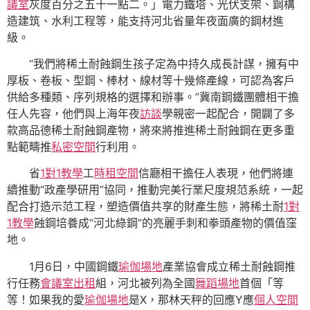
議室
灰度百分之五十一點二。」電力鐵塔、光伏支架、鋼構
造建筑、水利工程等，能支持河北省量年夜面廣的鋼材進
級。
“我們將稀土耐蝕鋼生孩子定為中持久成長計謀，擁有中
厚板、卷板、型鋼、棒材、線材等十幾條產線，可認為客戶
供給多種類、序列規格的選擇和辦事。”冀南鋼鐵團體相干擔
任人先容，他們與上海年夜
訪談
學親密一起配合，開闢了多
款高品德稀土耐蝕鋼產物，將來將推進稀土耐蝕鋼在更多重
點範疇推
私密空間
行利用。
省
1對1教學
工
時租空間
信廳相干擔任人表現，他們將連
續推動“政產學研用”協同，推動完美行業尺度規范系統，一起
配合打造示范工程，塑造價值共享的財產生態，將稀土耐
1對
1教學
蝕鋼培養成“河北綠鋼”的亮麗手刺和拳頭產物的價值窪
地。
1月6日，中國鋼鐵
瑜伽場地
產業協會成立稀土耐蝕鋼推
行任務
會議室出租
組，河北被列為全國
舞蹈場地
首個「等
等！如果我的愛
瑜伽場地
是X，那林天秤的回應Y應
個人空間