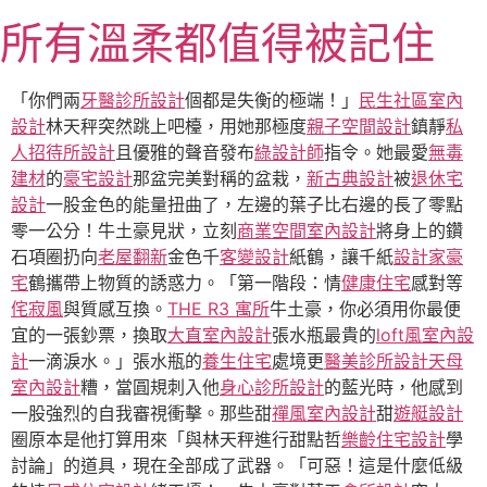
跳
所有溫柔都值得被記住
至
主
要
「你們兩
牙醫診所設計
個都是失衡的極端！」
民生社區室內
內
設計
林天秤突然跳上吧檯，用她那極度
親子空間設計
鎮靜
私
容
人招待所設計
且優雅的聲音發布
綠設計師
指令。她最愛
無毒
建材
的
豪宅設計
那盆完美對稱的盆栽，
新古典設計
被
退休宅
設計
一股金色的能量扭曲了，左邊的葉子比右邊的長了零點
零一公分！牛土豪見狀，立刻
商業空間室內設計
將身上的鑽
石項圈扔向
老屋翻新
金色千
客變設計
紙鶴，讓千紙
設計家豪
宅
鶴攜帶上物質的誘惑力。「第一階段：情
健康住宅
感對等
侘寂風
與質感互換。
THE R3 寓所
牛土豪，你必須用你最便
宜的一張鈔票，換取
大直室內設計
張水瓶最貴的
loft風室內設
計
一滴淚水。」張水瓶的
養生住宅
處境更
醫美診所設計
天母
室內設計
糟，當圓規刺入他
身心診所設計
的藍光時，他感到
一股強烈的自我審視衝擊。那些甜
禪風室內設計
甜
遊艇設計
圈原本是他打算用來「與林天秤進行甜點哲
樂齡住宅設計
學
討論」的道具，現在全部成了武器。「可惡！這是什麼低級