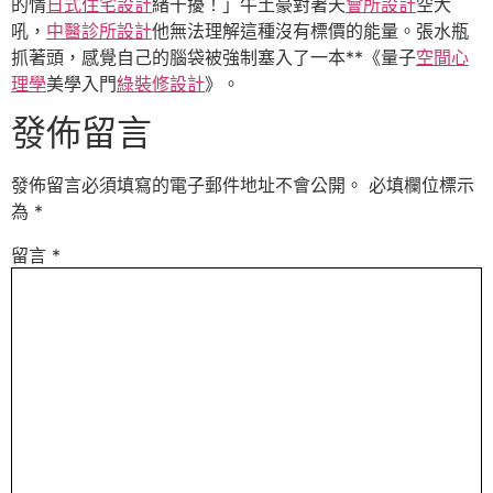
的情
日式住宅設計
緒干擾！」牛土豪對著天
會所設計
空大
吼，
中醫診所設計
他無法理解這種沒有標價的能量。張水瓶
抓著頭，感覺自己的腦袋被強制塞入了一本**《量子
空間心
理學
美學入門
綠裝修設計
》。
發佈留言
發佈留言必須填寫的電子郵件地址不會公開。
必填欄位標示
為
*
留言
*