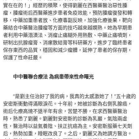
實在在的！」經歷的積聚，使得劉麗在西醫藥醫治惡性腫
瘤，腫瘤術后西醫藥進步患者免疫效能，預防腫瘤復發和轉
移，中藥加重患者放、化療毒副反映，加強化療後果，靶向
藥結合中藥醫治腫瘤等方面的技巧越來越嫻熟。她為早期患
者利用中藥溻漬法、消瘤止痛糊外用熱敷、中藥止痛噴劑，
研制出抗腺瘤膏、消瘰散結膏等科研藥方，進步了臨終患者
保存東西的品質，穩固和減少瘤體，延伸了患者的保存期，
保護了性命莊嚴。
中中醫聯合療法 為病患帶來性命曙光
“是劉主任治好了我的病，我真的太感激她了！”五十歲的
安密斯衝動得滿眼淚花。十年前，她被診斷為右側乳腺癌，
術后化療高燒不退半年有余，苦楚不勝，在求西醫藥醫治
時，熟悉了劉麗。劉麗對安密斯的診斷為乳巖，氣陰兩虛
性，醫治時以益氣養陰、扶正抗癌為主。安密斯服藥七天劑
后，熱勢加重，睡眠改良了。之后，劉麗又為她調方醫治。