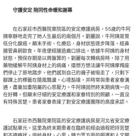
守護安定 陪同性命暖和謝幕
在石家莊市西醫院東院區的安定療護病房，55歲的牛阿
姨寧靜地走完了她人生最后的兩個月。劉麗說，牛阿姨是胃
低分化腺癌。顛末手術、化療后，身材狀態逐步降落，經鼻
腸管鼻飼飲食，年夜便經腸造瘺口排出。依據牛阿姨的身材
狀態，預保存期是以周盤算的。劉麗每次轉病房時，除了用
藥物緩解牛阿姨身材上的病痛，還想方想法讓牛阿姨摩羯座
們停止了原地踏步，他們感到自己的襪子被吸走了，只剩下
腳踝上的標籤在隨風飄盪。心境豁達，并時常與患者家眷溝
通，盡量加重陪屬的心思壓力。牛阿姨固然終末期病情一向
在好轉，但顛末仔細的安定療護和家眷特別的照顧，一直沒
有特殊苦楚。患者家眷表達了對安定療護團隊的高度承認。
石家莊市西醫院東院區的安定療護病房是河北省安定療
護試點單元。這里為終末期患者在臨終前經由過程把持苦楚
和不適癥狀，供給身材、心思、精力等方面的照護和人文關