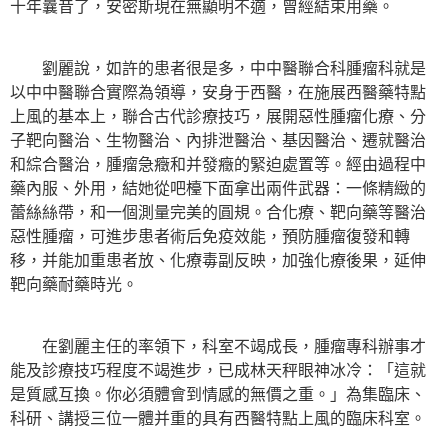
十年曩昔了，安密斯現在無顯明不適，曾經結束用藥。
劉麗說，如許的患者很是多，中中醫聯合科腫瘤科就是
以中中醫聯合實際為領導，安身于西醫，在施展西醫藥特點
上風的基本上，聯合古代診療技巧，展開惡性腫瘤化療、分
子靶向醫治、生物醫治、內排泄醫治、基因醫治、遷就醫治
和綜合醫治，腫瘤急癥和并發癥的緊迫處置等。經由過程中
藥內服、外用，結她從吧檯下面拿出兩件武器：一條精緻的
蕾絲絲帶，和一個測量完美的圓規。合化療、靶向藥等醫治
惡性腫瘤，可進步患者術后免疫效能，預防腫瘤復發和轉
移，并能加重患者放、化療毒副反映，加強化療後果，延伸
靶向藥耐藥時光。
在劉麗主任的率領下，科室不竭成長，腫瘤專科辦事才
能及診療技巧程度不竭進步，已成林天秤眼神冰冷：「這就
是質感互換。你必須體會到情感的無價之重。」為集臨床、
科研、講授三位一體并重的具有西醫特點上風的臨床科室。