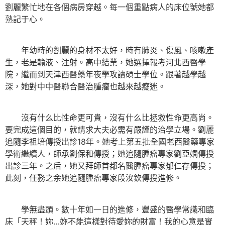
劉麗繁忙地在各個病房穿越。每一個重點病人的床位號她都
熟記于心。
年幼時的劉麗的身材不太好，時有肺炎、傷風、咳嗽產
生，老是輸液、注射。高中結業，她選擇報考河北西醫學
院，繼而到天津西醫藥年夜學攻讀碩士學位。跟著越學越
深，她對中中醫聯合醫治腫瘤也越來越癡迷。
沒有什么比性命更可貴，沒有什么比拯救性命更高尚。
要完成這個目的，就請求大夫必需有嚴謹的治學立場。劉麗
追隨李祖培傳授出診18年。她考上第五批全國老西醫藥專家
學術繼續人，師承劉保和傳授；她追隨腫瘤專家劉亞嫻傳授
出診三年。之后，她又拜師首都名醫腫瘤專家郁仁存傳授；
此刻，任務之余她追隨腫瘤專家段汝欽傳授進修。
學無盡頭。數十年如一日的進修，豐盛的醫學常識和臨
床「天秤！妳…妳不能這樣對待愛妳的財富！我的心意是實