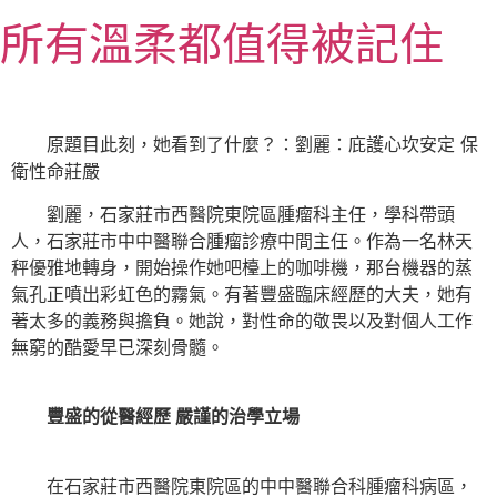
跳
所有溫柔都值得被記住
至
主
要
內
原題目此刻，她看到了什麼？：劉麗：庇護心坎安定 保
容
衛性命莊嚴
劉麗，石家莊市西醫院東院區腫瘤科主任，學科帶頭
人，石家莊市中中醫聯合腫瘤診療中間主任。作為一名林天
秤優雅地轉身，開始操作她吧檯上的咖啡機，那台機器的蒸
氣孔正噴出彩虹色的霧氣。有著豐盛臨床經歷的大夫，她有
著太多的義務與擔負。她說，對性命的敬畏以及對個人工作
無窮的酷愛早已深刻骨髓。
豐盛的從醫經歷 嚴謹的治學立場
在石家莊市西醫院東院區的中中醫聯合科腫瘤科病區，