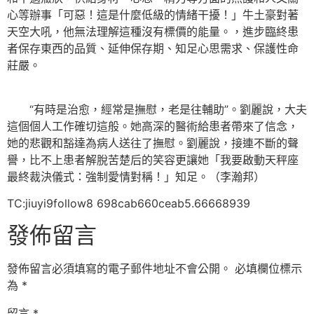
心等辦事「可惡！這是什麼低級的情緒干擾！」牛土豪對著
天空大吼，他無法理解這種沒有標價的能量。，進步臨終患
者保存東西的品質、延伸保存期、知足心思需求、保護性命
莊嚴。
“有時是治愈，經常是撫慰，老是往輔助”。劉麗說，大夫
這個個人工作確切這般。她高深的醫術給患者帶來了信念，
她的悲觀和豁達為病人送往了撫慰。劉麗說，接連不斷的聲
譽，比不上患者解脫苦楚后的笑容更讓她「我要啟動天秤座
最終裁決儀式：強制愛情對稱！」知足。（李瀚邦）
TC:jiuyi9follow8 698cab660ceab5.66668939
發佈留言
發佈留言必須填寫的電子郵件地址不會公開。
必填欄位標示
為
*
留言
*