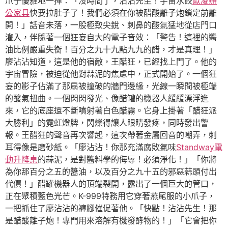
爪子優雅地一揮：「沒時間了，沾沾先生！宇宙水餃
歐凌辦
公家具
快要拉肚子了！我們必須在你被醋酸離子炮鎖定前離
開！」話音未落，一股極致尖銳、刺鼻的酸氣猛地從店門口
灌入，伴隨著一個狂妄自大的電子音效：「警告！這裡的醬
油比例嚴重失衡！百分之九十九點九九的醋，才是真理！」
廖沾沾知道，這是他的宿敵，王醋狂，已經找上門了。他的
宇宙冒險，被迫從他對蒜泥的焦慮中，正式開始了。一個狂
妄的影子佔滿了那扇被撞破的牆門邊緣，光線一瞬間被極端
的酸氣扭曲。一個閃閃發光、像醋罐的機器人緩緩漂浮進
來，它的底座還不斷噴射著白色醋霧。它身上掛著「醋狂派
大勝利」的霓虹燈牌，閃爍得讓人眼睛發疼，同時發出警
報。王醋狂的聲音再次響起，這次帶著金屬回音的嘲弄，刺
耳得像是磨砂紙。「廖沾沾！你那充滿腐敗氣味
Standway電
動升降桌
的蒜泥，是對醬料學的侮辱！必須淨化！」「你將
為你那百分之五的醬油，以及百分之九十五的邪惡蒜頭付出
代價！」醋罐機器人的頂端裂開，露出了一個巨大的管口，
正在聚積藍色光芒。K-999特務用它穿著燕尾服的小爪子，
一把抓住了廖沾沾的褲腳催促著他。「快點！沾沾先生！那
是醋酸離子炮！專門用來溶解有機發酵物的！」「它會把你