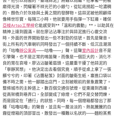
去，他引以為傲的「靈魂蒜泥」將難以為繼。他拿著一把被
磨得光滑、閃耀著不祥光芒的小銀勺，從缸底撈起一坨濃稠
的、顏色介於灰綠與土黃之間的發酵物。這蒜泥被他照顧得
像稀世珍寶，每隔三小時，他就要用手指彈一下缸邊，確保
亞梭Artso工學椅
它能感受到**「溫和的震動」**，以助其在
精神上達到圓滿。就在廖沾沾專注於與蒜泥進行心靈交流
時，外面的世界開始發出一些不對勁的信號。首先是聲音。
街上所有的汽車喇叭同時發出了一個持續不斷、低沉且潮濕
的「咕嚕
辦公家具
——咕嚕——」聲。這聲
室內設計
音不是
引擎聲，也不是正常的鳴笛聲，而像是一個巨大的、消化不
良的胃在哀嚎。廖沾沾皺著眉頭，這嚴重干擾了他蒜泥的
「寧靜冥想」。他決定出去看個究竟，順手從桌上拿了一張
髒兮兮的，印著《沾醬秘笈》封面的皺衛生紙，塞進口袋以
備不時之需。他一腳踏出店門，立刻被眼前的景象震驚了。
整條城市的主幹道上，數百個交通信號燈，從東邊到西邊，
從高架橋到巷弄口，全部變成了綠燈。它們不是交替閃爍，
而是固定在「通行」的狀態，同時，每一個燈箱都發出了那
種「咕嚕咕嚕」的聲音，並且有一層淡淡的、熱氣騰騰的白
霧從燈箱的頂部冒出，散發出一種難以名狀的——麵粉蒸煮