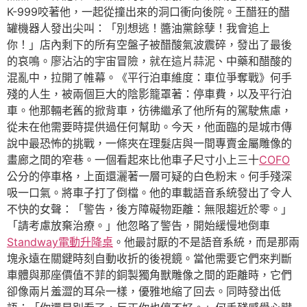
K-999咬著他，一起從撞出來的洞口衝向後院。王醋狂的醋
罐機器人發出尖叫：「別想逃！醬油黨餘孽！我會追上
你！」店內剩下的所有空盤子被醋酸氣波震碎，發出了最後
的哀鳴。廖沾沾的宇宙冒險，就在這片蒜泥、中藥和醋酸的
混亂中，拉開了帷幕。《平行泊車維度：車位爭奪戰》何手
殘的人生，被兩個巨大的陰影籠罩著：停車費，以及平行泊
車。他那輛老舊的掀背車，彷彿繼承了他所有的駕駛焦慮，
從未在他需要時提供過任何幫助。今天，他面臨的是城市傳
說中最恐怖的挑戰，一條夾在理髮店與一間專賣金屬雕像的
畫廊之間的窄巷。一個看起來比他車子尺寸小上三十
COFO
公分的停車格，上面還灑著一層可疑的白色粉末。何手殘深
吸一口氣。將車子打了倒檔。他的車載語音系統發出了令人
不快的女聲：「警告，後方障礙物距離：無限趨近於零。」
「請考慮放棄治療。」他忽略了警告，開始緩慢地倒車
Standway電動升降桌
。他最討厭的不是語音系統，而是那兩
塊永遠在關鍵時刻自動收折的後視鏡。當他需要它們來判斷
車體與那座價值不菲的銅製獨角獸雕像之間的距離時，它們
卻像兩片羞澀的耳朵一樣，優雅地縮了回去。同時發出低