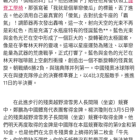
輸入的「情緒燃料」口。他迅速撕下了貼在他背後衣領上
護
脊工學椅
，那張寫著「我就是個單戀傻瓜」的標籤，丟了進
去。他必須用自己最真實的「傻氣」去對抗金牛座的「霸
氣」！調節器再次發出轟鳴，這一次，射向天空的光束不再
是彩虹色，而是充滿了水瓶座特有的怪誕藍色**。藍色光束
與金色光芒在空中形成了一個巨大的、旋轉著的太極圖案，
像是在爭奪林天秤的靈魂。這場以星座運勢為賭注、以單戀
能量為武器的荒唐戰爭，正式打響了。藍色與金色的光芒在
林天秤咖啡館上空劇烈衝撞，創造出一個不斷旋轉的怪異氣
旋。朝戰績6勝2負，與瑞典隊并列第一。中國殘奧冰球隊明
天在與捷克隊停止的決賽標準賽上，以4比3克服敵手，進進
11日的半決賽。
在此進步行的殘奧越野滑雪男人長間隔（坐姿）競賽
中，鄭鵬為中國體育代表團奪得金牌。楊洪瓊則在3月5日停
止的殘奧越野滑雪男子長間隔（坐姿）競賽中取得金牌。他
們明天再度取得的金牌是中國隊在本屆競賽取得的第9金和第
10金，也是他們在北京冬殘奧會上摘得的第二枚金「牛先
生，你的愛缺乏彈性。你的千紙鶴沒有哲學深度，無法被我