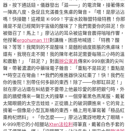
器，按下通話鈕。儀器發出「滋——」的電流聲，接著傳來
一陣高八度、急促且充滿養生焦慮的聲音。「喂！是廖沾沾
嗎！快接聽！這裡是 K-999！宇宙水餃聯盟特級特務！你那
邊是不是已經聞到宇宙級的酸味了？我們需要你的蒜泥！你
被徵召了！馬上！」廖沾沾的耳朵被這聲音震得嗡嗡作響，
他捏著
ergohuman 111
對講機，困惑地喊道：「特務？酸
味？等等！我聞到的不是酸味！是麵粉過度膨脹的焦慮味！
還有，我現在走不開！我的陳年老蒜泥需要每隔三小時的溫
和震動！」「蒜泥？」對面
辦公家具
傳來K-999崩潰的尖叫
聲，帶著濃濃的中藥味電子雜音：「重點不是蒜泥！重點是
**時空正在彎曲！**我們的推進器快沒紅棗了！快！我們在
你的後院！別帶任何多餘的東西！除了——你那缸蒜泥！」
就在廖沾沾還在糾結要不要帶上他最珍愛的那把銀勺時，外
面的牆壁傳來一聲巨大的撞擊。一個穿著黑色燕尾服、戴著
太陽眼鏡的太空吉娃娃，正從牆上的破洞鑽進來。它的背上
揹著一個像是小型瓦斯桶的東西，桶上用毛筆寫著「極品紅
棗枸杞燃料」。「你怎麼——」廖沾沾驚訝地瞪大了眼睛。
K-999用它的小短腿站
Xten法拉利
得筆直，戴著白色手套的