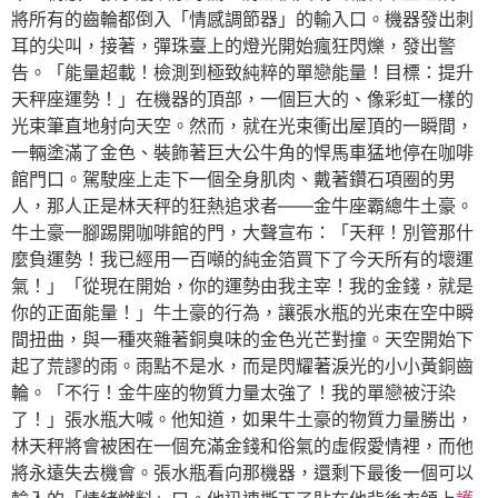
將所有的齒輪都倒入「情感調節器」的輸入口。機器發出刺
耳的尖叫，接著，彈珠臺上的燈光開始瘋狂閃爍，發出警
告。「能量超載！檢測到極致純粹的單戀能量！目標：提升
天秤座運勢！」在機器的頂部，一個巨大的、像彩虹一樣的
光束筆直地射向天空。然而，就在光束衝出屋頂的一瞬間，
一輛塗滿了金色、裝飾著巨大公牛角的悍馬車猛地停在咖啡
館門口。駕駛座上走下一個全身肌肉、戴著鑽石項圈的男
人，那人正是林天秤的狂熱追求者——金牛座霸總牛土豪。
牛土豪一腳踢開咖啡館的門，大聲宣布：「天秤！別管那什
麼負運勢！我已經用一百噸的純金箔買下了今天所有的壞運
氣！」「從現在開始，你的運勢由我主宰！我的金錢，就是
你的正面能量！」牛土豪的行為，讓張水瓶的光束在空中瞬
間扭曲，與一種夾雜著銅臭味的金色光芒對撞。天空開始下
起了荒謬的雨。雨點不是水，而是閃耀著淚光的小小黃銅齒
輪。「不行！金牛座的物質力量太強了！我的單戀被汙染
了！」張水瓶大喊。他知道，如果牛土豪的物質力量勝出，
林天秤將會被困在一個充滿金錢和俗氣的虛假愛情裡，而他
將永遠失去機會。張水瓶看向那機器，還剩下最後一個可以