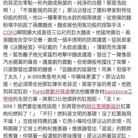
的蒜泥在零點一秒內變成無菌的、純淨的白醋！那是浩劫
啊！」「不准動我的蒜泥！」廖沾沾發出了醬料學家對待信
仰般的怒吼。他以一種專業包水餃的極限速度，從旁邊的麵
粉堆中抓起了兩團麵皮。麵皮被他用氣功般的捏製手法，
COFO
瞬間擴大成直徑三公尺的巨大麵皮。他猛地擲出，兩
張麵皮在空中交疊，變成一個半透明的防禦護盾。這就是家
傳《沾醬秘笈》中記載的「水餃皮護盾」，薄韌而充滿彈
性。藍色離子炮光束猛烈地擊中麵皮護盾，發出了一聲像是
汽水開蓋的聲音。護盾劇烈震動，但奇蹟般地擋住了攻擊，
只是散發出濃郁的麵香。「這麵皮的延展性！完美！但撐不
了太久！」K-999焦急地大喊，中藥味更濃了。廖沾沾知
道，他必須帶走他那缸陳年老蒜泥，那是宇宙的希望。他跑
到蒜泥缸前，
Funte電動升降桌
使出他搬運食材
backbone工
學椅
的全部力量，將那口比他還胖的缸抱起。「走！K-
999！我們要從後院逃跑！別再管你的
辦公室規劃設計
紅棗
枸杞燃料了！」「不行！燃料是文明的基礎！沒了紅棗我飛
不遠！」吉娃娃特務抗議。它用小嘴咬住廖沾沾的衣領，同
時開啟了它背上的枸杞推進器。推進器發出「滋滋」的輕微
煎煮聲，伴隨著一股濃郁的蔘味爆發。廖沾沾抱著蒜泥缸、