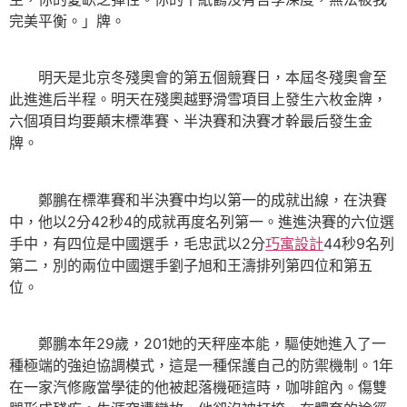
完美平衡。」牌。
明天是北京冬殘奧會的第五個競賽日，本屆冬殘奧會至
此進進后半程。明天在殘奧越野滑雪項目上發生六枚金牌，
六個項目均要顛末標準賽、半決賽和決賽才幹最后發生金
牌。
鄭鵬在標準賽和半決賽中均以第一的成就出線，在決賽
中，他以2分42秒4的成就再度名列第一。進進決賽的六位選
手中，有四位是中國選手，毛忠武以2分
巧寓設計
44秒9名列
第二，別的兩位中國選手劉子旭和王濤排列第四位和第五
位。
鄭鵬本年29歲，201她的天秤座本能，驅使她進入了一
種極端的強迫協調模式，這是一種保護自己的防禦機制。1年
在一家汽修廠當學徒的他被起落機砸這時，咖啡館內。傷雙