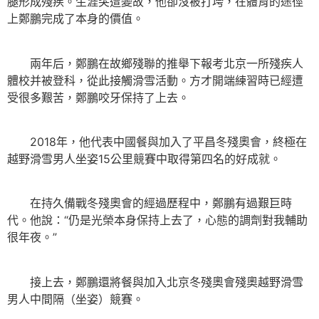
腿形成殘疾。生涯突遭變故，他卻沒被打垮，在體育的途徑
上鄭鵬完成了本身的價值。
兩年后，鄭鵬在故鄉殘聯的推舉下報考北京一所殘疾人
體校并被登科，從此接觸滑雪活動。方才開端練習時已經遭
受很多艱苦，鄭鵬咬牙保持了上去。
2018年，他代表中國餐與加入了平昌冬殘奧會，終極在
越野滑雪男人坐姿15公里競賽中取得第四名的好成就。
在持久備戰冬殘奧會的經過歷程中，鄭鵬有過艱巨時
代。他說：“仍是光榮本身保持上去了，心態的調劑對我輔助
很年夜。”
接上去，鄭鵬還將餐與加入北京冬殘奧會殘奧越野滑雪
男人中間隔（坐姿）競賽。