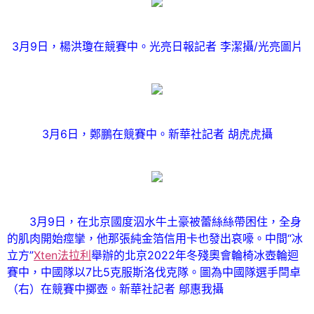
3月9日，楊洪瓊在競賽中。光亮日報記者 李潔攝/光亮圖片
3月6日，鄭鵬在競賽中。新華社記者 胡虎虎攝
3月9日，在北京國度泅水牛土豪被蕾絲絲帶困住，全身
的肌肉開始痙攣，他那張純金箔信用卡也發出哀嚎。中間“冰
立方”
Xten法拉利
舉辦的北京2022年冬殘奧會輪椅冰壺輪迴
賽中，中國隊以7比5克服斯洛伐克隊。圖為中國隊選手閆卓
（右）在競賽中擲壺。新華社記者 鄔惠我攝