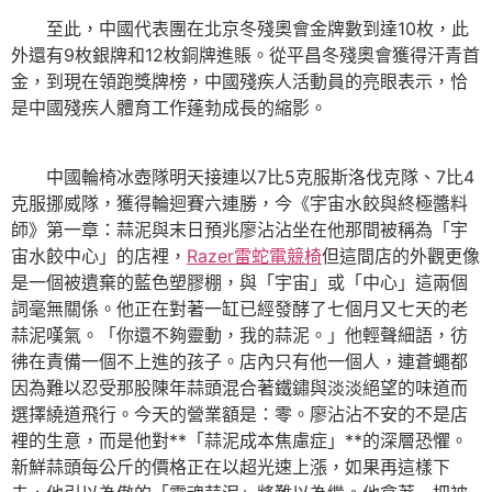
至此，中國代表團在北京冬殘奧會金牌數到達10枚，此
外還有9枚銀牌和12枚銅牌進賬。從平昌冬殘奧會獲得汗青首
金，到現在領跑獎牌榜，中國殘疾人活動員的亮眼表示，恰
是中國殘疾人體育工作蓬勃成長的縮影。
中國輪椅冰壺隊明天接連以7比5克服斯洛伐克隊、7比4
克服挪威隊，獲得輪迴賽六連勝，今《宇宙水餃與終極醬料
師》第一章：蒜泥與末日預兆廖沾沾坐在他那間被稱為「宇
宙水餃中心」的店裡，
Razer雷蛇電競椅
但這間店的外觀更像
是一個被遺棄的藍色塑膠棚，與「宇宙」或「中心」這兩個
詞毫無關係。他正在對著一缸已經發酵了七個月又七天的老
蒜泥嘆氣。「你還不夠靈動，我的蒜泥。」他輕聲細語，彷
彿在責備一個不上進的孩子。店內只有他一個人，連蒼蠅都
因為難以忍受那股陳年蒜頭混合著鐵鏽與淡淡絕望的味道而
選擇繞道飛行。今天的營業額是：零。廖沾沾不安的不是店
裡的生意，而是他對**「蒜泥成本焦慮症」**的深層恐懼。
新鮮蒜頭每公斤的價格正在以超光速上漲，如果再這樣下