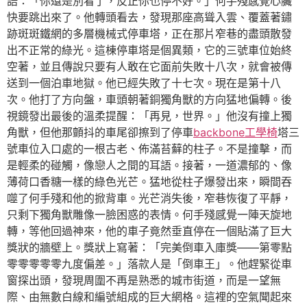
語：「你還是別看了，反正你也停不好。」何手殘感覺心臟
快要跳出來了。他轉頭看去，發現那座高聳入雲、覆蓋著鏽
跡斑斑鐵網的多層機械式停車塔，正在那片窄巷的盡頭散發
出不正常的綠光。這棟停車塔是個異類，它的三號車位始終
空著，並且傳說只要有人敢在它面前失敗十八次，就會被傳
送到一個泊車地獄。他已經失敗了十七次。現在是第十八
次。他打了方向盤，車頭朝著銅獨角獸的方向猛地偏轉。後
視鏡發出最後的溫柔提醒：「再見，世界。」他沒有撞上獨
角獸，但他那顫抖的車尾卻擦到了停車
backbone工學椅
塔三
號車位入口處的一根古老、佈滿苔蘚的柱子。不是撞擊，而
是輕柔的碰觸，像戀人之間的耳語。接著，一道濃郁的、像
薄荷口香糖一樣的綠色光芒。猛地從柱子爆發出來，瞬間吞
噬了何手殘和他的掀背車。光芒消失後，窄巷恢復了平靜，
只剩下獨角獸雕像一臉困惑的表情。何手殘感覺一陣天旋地
轉，等他回過神來，他的車子竟然垂直停在一個貼滿了巨大
獎狀的牆壁上。獎狀上寫著：「完美倒車入庫獎——第零點
零零零零零九度偏差。」落款人是「倒車王」。他趕緊從車
窗探出頭，發現周圍不再是熟悉的城市街道，而是一望無
際、由無數白線和編號組成的巨大網格。這裡的空氣聞起來