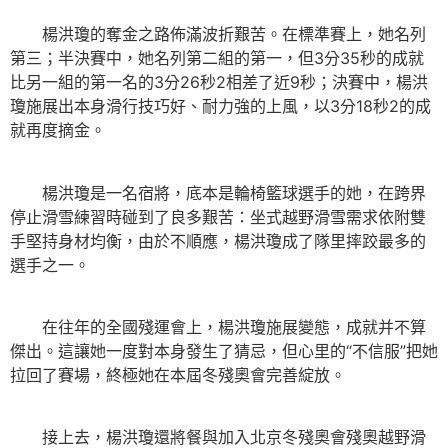
楊洪瓊的奪金之路佈滿波折艱苦。在標準賽上，她名列
第三；半決賽中，她名列第二組的第一，但3分35秒的成就
比另一組的第一名的3分26秒2相差了近9秒；決賽中，楊洪
瓊施展出本身滑行技巧好、耐力強的上風，以3分18秒2的成
就再度摘金。
楊洪瓊是一名宿將，底本是輪椅籃球選手的她，在跨界
停止滑雪練習時碰到了良多艱苦：坐式越野滑雪需求依附雙
手堅持身材均衡，由於不順應，楊洪瓊成了隊里摔跤最多的
選手之一。
在往年的全國殘運會上，楊洪瓊施展變態，成就并不算
傑出。這讓她一度對本身發生了猜忌，但心里的“不信服”把她
拉回了賽場，終極她在本屆冬殘奧會完善綻放。
接上去，楊洪瓊還將餐與加入北京冬殘奧會殘奧越野滑