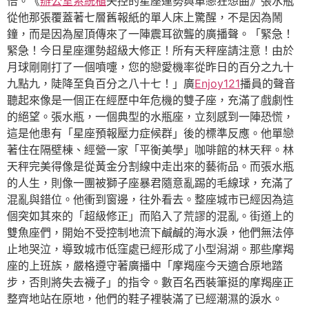
倍。《
辦公室系統櫃
失控的星座運勢與單戀狂想曲》張水瓶
從他那張覆蓋著七層舊報紙的單人床上驚醒，不是因為鬧
鐘，而是因為屋頂傳來了一陣震耳欲聾的廣播聲。「緊急！
緊急！今日星座運勢超級大修正！所有天秤座請注意！由於
月球剛剛打了一個噴嚏，您的戀愛機率從昨日的百分之九十
九點九，陡降至負百分之八十七！」廣
Enjoy121
播員的聲音
聽起來像是一個正在經歷中年危機的雙子座，充滿了戲劇性
的絕望。張水瓶，一個典型的水瓶座，立刻感到一陣恐慌，
這是他患有「星座預報壓力症候群」後的標準反應。他單戀
著住在隔壁棟、經營一家「平衡美學」咖啡館的林天秤。林
天秤完美得像是從黃金分割線中走出來的藝術品。而張水瓶
的人生，則像一團被獅子座暴君隨意亂踢的毛線球，充滿了
混亂與錯位。他衝到窗邊，往外看去。整座城市已經因為這
個突如其來的「超級修正」而陷入了荒謬的混亂。街道上的
雙魚座們，開始不受控制地流下鹹鹹的海水淚，他們無法停
止地哭泣，導致城市低窪處已經形成了小型潟湖。那些摩羯
座的上班族，嚴格遵守著廣播中「摩羯座今天適合原地踏
步，否則將失去襪子」的指令。數百名西裝筆挺的摩羯座正
整齊地站在原地，他們的鞋子裡裝滿了已經潮濕的淚水。