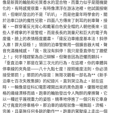
像是新買的輪胎和劣質香水的混合物，而重力似乎是隨機變
化的，有時感覺很重，有時像漂浮在游泳池裡。他試圖按喇
叭，但喇叭發出的不是「叭叭」，而是他童年時學會的、關
於泊車口訣的魔性兒歌。四面八方傳來了刺耳的剎車聲，接
著，一群穿著反光背心和戴著白色安全帽的人朝他衝來。這
些人手裡拿的不是警棍，而是長長的測量尺和巨大的電子角
度儀，臉上的表情極度嚴肅。「違反泊車維度基本法！斜停
入庫！罪大惡極！」領頭的泊車警察用一個擴音器大喊，聲
音充滿機械感。「我、我沒有斜停！我只是垂直停在了牆壁
上！」何手殘趕緊為自己辯解，但聲音因為恐懼而顫抖。
「垂直泊車？那是在第三次元的行為，在這裡，你的車體與
停車線的夾角是——八十九點七度！按照維度法則，你必須
接受懲罰！」懲罰的內容是：無限次觀看一部名為**《新手
泊車七百次失敗集錦》的紀錄片，直到哭泣為止。就在這
時，一輛像是從科幻電影裡開出來的黑色跑車，優雅地從網
格的邊緣漂移而過。跑車的輪胎發出令人陶醉的摩擦聲，它
以一種近乎蔑視重力的姿態，精準地停進了一個只有它車身
尺寸寬度的停車格中。那泊車的過程就像一場舞蹈，流暢、
完美，且毫無任何多餘的動作**。跑車的駕駛座上走出一個