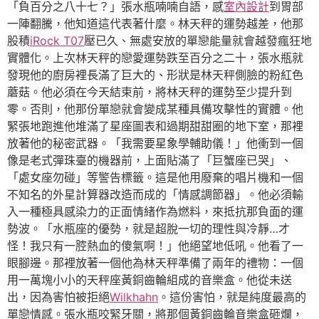
「負百分之八十七？」張水瓶喃喃自語，感
室內設計
到胃部
一陣翻騰，他知道這代表著什麼。林天秤的運勢越差，他那
股積
iRock T07
壓已久、無處安放的單戀能量就會越發瘋狂地
實體化。上次林天秤的戀愛運勢跌至百分之二十，張水瓶就
發現他的廚房裡長滿了巨大的、形狀是林天秤側臉的粉紅色
蘑菇。他必須在今天結束前，將林天秤的運勢至少提升到
零。否則，他那份單戀就會變成某種具備攻擊性的實體。他
緊張地跑進他堆滿了星座圖表和過期甜甜圈的地下室，那裡
放著他的秘密武器。「我需要星象學輔助儀！」他衝到一個
像是老式彈珠臺的機器前，上面貼滿了「巨蟹座已哭」、
「處女座勿碰」等警告標籤。這是他用廢棄的唱片機和一個
不知名的外星計算器改造而成的「情感調節器」。他必須輸
入一種極具感染力的正面情緒作為燃料，來抵抗那負面的運
勢波。「水瓶座的優勢，就是超脫一切的理性與冷靜…才
怪！我只有一腔熱血的傻氣啊！」他絕望地低吼。他看了一
眼腳邊。那裡放著一個他為林天秤準備了兩年的禮物：一個
用一萬塊小小的天秤座黃銅齒輪組成的音樂盒。他從未送
出，因為害怕被拒絕
Wilkhahn
。這份害怕，就是純度最高的
單戀情感。張水瓶咬緊牙關，將那個黃銅齒輪音樂盒砸爛，