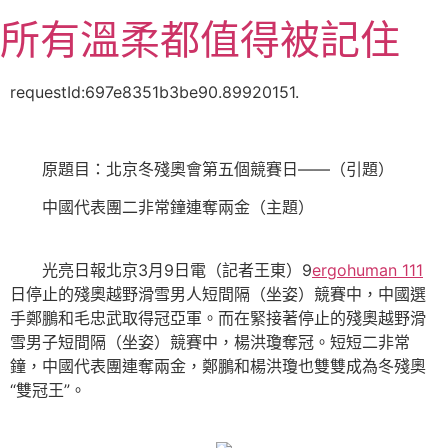
跳
所有溫柔都值得被記住
至
主
要
requestId:697e8351b3be90.89920151.
內
容
原題目：北京冬殘奧會第五個競賽日——（引題）
中國代表團二非常鐘連奪兩金（主題）
光亮日報北京3月9日電（記者王東）9
ergohuman 111
日停止的殘奧越野滑雪男人短間隔（坐姿）競賽中，中國選
手鄭鵬和毛忠武取得冠亞軍。而在緊接著停止的殘奧越野滑
雪男子短間隔（坐姿）競賽中，楊洪瓊奪冠。短短二非常
鐘，中國代表團連奪兩金，鄭鵬和楊洪瓊也雙雙成為冬殘奧
“雙冠王”。