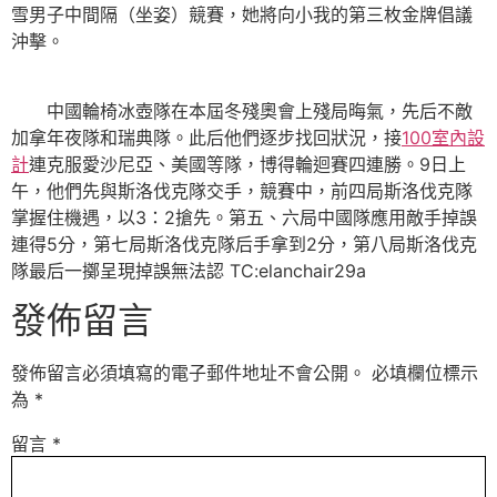
雪男子中間隔（坐姿）競賽，她將向小我的第三枚金牌倡議
沖擊。
中國輪椅冰壺隊在本屆冬殘奧會上殘局晦氣，先后不敵
加拿年夜隊和瑞典隊。此后他們逐步找回狀況，接
100室內設
計
連克服愛沙尼亞、美國等隊，博得輪迴賽四連勝。9日上
午，他們先與斯洛伐克隊交手，競賽中，前四局斯洛伐克隊
掌握住機遇，以3：2搶先。第五、六局中國隊應用敵手掉誤
連得5分，第七局斯洛伐克隊后手拿到2分，第八局斯洛伐克
隊最后一擲呈現掉誤無法認 TC:elanchair29a
發佈留言
發佈留言必須填寫的電子郵件地址不會公開。
必填欄位標示
為
*
留言
*