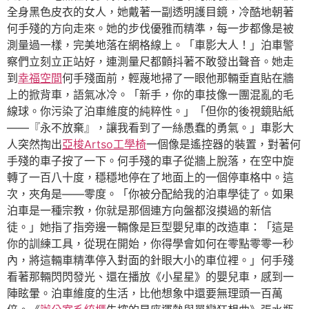
全身黑色皮衣的女人，她戴著一副透明護目鏡，冷酷地朝著
何手殘的方向走來。她的步伐優雅而精準，每一步都像是被
測量過一樣，完美地落在網格線上。「車影大人！」泊車警
察們立刻立正站好，連測量尺都顫抖著不敢發出聲音。她走
到
幸福空間
何手殘面前，輕蔑地掃了一眼他那輛垂直貼在牆
上的掀背車，語氣冰冷。「新手，你的車技像一團混亂的毛
線球。你污染了泊車維度的純粹性。」「但你的後視鏡貼紙
——『永不放棄』，讓我看到了一絲愚蠢的勇氣。」車影大
人突然掏出
亞梭Artso工學椅
一個像是遙控器的裝置，對著何
手殘的車子按了一下。何手殘的車子從牆上脫落，在空中旋
轉了一百八十度，穩穩地停在了地面上的一個停車格中。這
次，夾角是——零度。「你被分配給我的泊車學徒了。如果
泊車是一種宗教，你就是那個連方向盤都沒摸過的新信
徒。」她指了指旁邊一輛像是巨型嬰兒車的改造車：「這是
你的訓練工具，從現在開始，你得學會如何在零點零零一秒
內，將這輛車精準停入對面的針眼大小的車位裡。」何手殘
看著那輛閃閃發光、還在播放《小星星》的嬰兒車，感到一
陣眩暈。泊車維度的生活，比他想象中還要無理頭一百萬