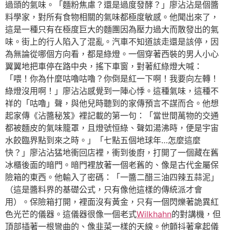
過頭的氣味。「麵粉焦慮？還是過度發酵？」廖沾沾是個醬
料學家，對所有食物相關的氣味都極度敏感。他聞出來了，
這是一種只有在極度巨大的麵團因為壓力過大而散發出的氣
味。街上的行人陷入了混亂。汽車不知道該走還是該停，因
為無論從哪個方向看，都是綠燈。一個穿著西裝的男人小心
翼翼地把車停在路中央，搖下車窗，對著紅綠燈大喊：
「喂！你為什麼咕嚕咕嚕？你倒是紅一下啊！我要向左轉！
綠燈沒用啊！」廖沾沾感覺到一陣心悸。這種氣味，這種不
祥的「咕嚕」聲，與他兒時聽到的家傳預言不謀而合。他想
起家傳《沾醬秘笈》裡記載的第一句：「當世間萬物的交通
都被麵皮的氣味籠罩，且燈號恒綠、聲如湯沸時，便是宇宙
水餃臨界點到來之時。」「七點五個地球年…怎麼這麼
快？」廖沾沾猛地衝回店裡，衝到後廚，打開了一個藏在舊
冰櫃後面的暗門。暗門裡放著一個老舊的、像是古代金屬保
險箱的東西。他輸入了密碼：「一醬二醋三油四辣五蒜泥」
（這是醬料界的基礎公式，只有像他這樣的傳統派才會
用）。保險箱打開，裡面沒有黃金，只有一個閃爍著詭異紅
色光芒的儀器。這儀器很像一個老式
Wilkhahn
的對講機，但
頂部插著一根彎曲的、像韭菜一樣的天線。他顫抖著拿起儀