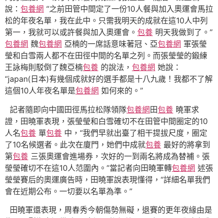
說：
包養網
“之前田管中間定了一份10人餐與加入奧運會馬拉
松的年夜名單，我在此中。只需我明天的成就在這10人中列
第一，我就可以或許餐與加入奧運會。
包養
明天我做到了。”
包養網
魏
包養網
亞楠的一席話意味著冠、亞
包養網
軍張瑩
瑩和白雪兩人都不在田徑中間的名單之列。而張瑩瑩的鍛練
王詠梅則駁倒了魏亞楠
包養
的說法，
包養網
她說：
“japan(日本)有幾個成就好的選手都是十八九歲！我都不了解
這個10人年夜名單是
包養網
如何來的。”
記者隨即向中國田徑馬拉松隊領隊
包養網
田
包養
曉軍求
證，田曉軍表現，張瑩瑩和白雪確切不在田管中間圈定的10
人名
包養
單
包養
中，“我們早就出臺了相干提拔尺度，圈定
了10名候選者。此次在廈門，她們中成就
包養
最好的將拿到
第
包養
三張奧運會進場券，次好的一到兩名將成為替補。張
瑩瑩確切不在這10人范圍內。”當記者向田曉軍轉
包養網
述張
瑩瑩賽后的奧運廣告時，田曉軍說表現懂得，“詳細名單我們
會在近期公布。一切要以名單為準。”
田曉軍還表現，周春秀今朝傷勢無礙，退賽的更年夜緣由是