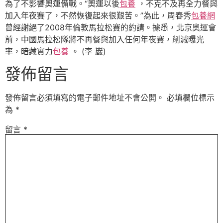
為了不影響奧運備戰。“奧運以後
包養
，不克不及再全力餐與
加入年夜賽了，不然恢復起來很艱苦。”為此，周春秀
包養網
曾經謝絕了2008年倫敦馬拉松賽的約請。據悉，北京奧運會
前，中國馬拉松隊將不再餐與加入任何年夜賽，削減曝光
率，暗藏實力
包養
。 (李 巖)
發佈留言
發佈留言必須填寫的電子郵件地址不會公開。
必填欄位標示
為
*
留言
*