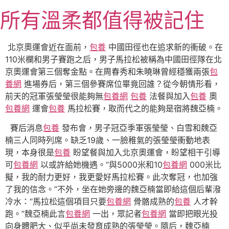
跳
所有溫柔都值得被記住
至
主
要
北京奧運會近在面前，
包養
中國田徑也在追求新的衝破。在
內
110米欄和男子賽跑之后，男子馬拉松被稱為中國田徑隊在北
容
京奧運會第三個奪金點。在周春秀和朱曉琳曾經穩獲兩張
包
養網
進場券后，第三個參賽席位畢竟回誰？從今朝情形看，
前天的冠軍張瑩瑩很能夠無
包養網
包養
法餐與加入
包養
奧
包養網
運會
包養
馬拉松賽，取而代之的能夠是宿將魏亞楠。
賽后消息
包養
發布會，男子冠亞季軍張瑩瑩、白雪和魏亞
楠三人同時列席。缺乏19歲、一臉稚氣的張瑩瑩衝動地表
現，本身很是
包養
盼望餐與加入北京奧運會，盼望相干引導
可
包養網
以或許給她機遇。“與5000米和10
包養網
000米比
擬，我的耐力更好，我更愛好馬拉松賽。此次奪冠，也加強
了我的信念。”不外，坐在她旁邊的魏亞楠當即給這個后輩潑
冷水：“馬拉松這個項目只要
包養網
骨骼成熟的
包養
人才幹
跑。”魏亞楠此言
包養網
一出，眾記者
包養網
當即把眼光投
向身體肥大、似乎尚未發育成熟的張瑩瑩。隨后，魏亞楠