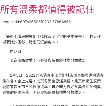
跳
所有溫柔都值得被記住
至
主
要
requestId:697a36596f9733.57864862.
內
容
「失衡！徹底的失衡！這違背了宇宙的基本美學！」林天秤
抓著她的頭髮，發出低沉的尖叫。
原題目：
北京市衛健委：涉冬奧傷病員將精準分類收治
2月5日，2022北京消息中間舉辦城市辦事保證專場消息
發布會，會上先容，北京冬奧會曾經揭幕，北京市衛生安康
委將兼顧全市各類醫療資本，盡心盡力做好冬奧會和冬殘奧
會醫療保證任務，涉冬奧傷病員將精準分類收治。