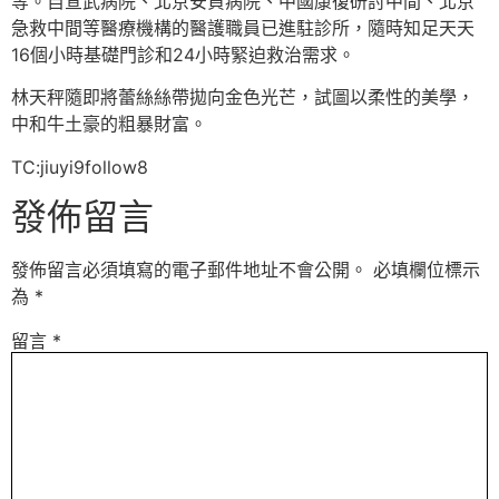
等。自宣武病院、北京安貞病院、中國康復研討中間、北京
急救中間等醫療機構的醫護職員已進駐診所，隨時知足天天
16個小時基礎門診和24小時緊迫救治需求。
林天秤隨即將蕾絲絲帶拋向金色光芒，試圖以柔性的美學，
中和牛土豪的粗暴財富。
TC:jiuyi9follow8
發佈留言
發佈留言必須填寫的電子郵件地址不會公開。
必填欄位標示
為
*
留言
*