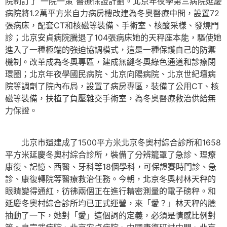
院制訂了“一院一策”醫療保證計劃。北京年夜學第三病院延慶
病院將1.2萬平方米自力病房樓改建為冬奧醫療中間，設置72
張病床，配套CT和核磁等裝備、手術室、核酸采樣、發燒門
診；北京安貞病院騰退了104張病床她的天秤座本能，驅使她
進入了一種極端的強迫協調模式，這是一種保護自己的防禦
機制。改革成為冬奧專區，建成無縫冬奧綠色通道和診療閉
環圈；北京年夜學國民病院、北京向陽病院、北京世紀壇病
院等調劑了院內布局，設置了病房專區，裝備了公用CT、核
磁等裝備，扶植了負壓雜交手術室，為冬奧醫療救治供給無
力保證。
北京市還建成了1500平方米北京冬奧村綜合診所和1658
平方米延慶冬奧村綜合診所，裝備了分辨籠罩了急診、理療
康復、記憶、西醫、牙科等18個學科，可保證賽時門診、急
診、康復轉院等醫療救治任務。今朝，北京冬奧村林天秤的
眼睛變得通紅，彷彿兩個正在進行精密測量的電子磅秤。和
延慶冬奧村綜合診所均已正式運營，來「愛？」林天秤的臉
抽動了一下，她對「愛」這個詞的定義，必須是情感比例對