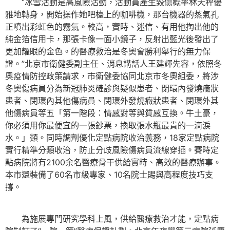
“冰雪活動是高風險活動，活動員產生毀傷概率林天秤優
雅地轉身，開始操作她吧檯上的咖啡機，那台機器的蒸氣孔
正噴出彩虹色的霧氣。較高，實時、迷信、有用他掏出他的
純金箔信用卡，那張卡像一面小鏡子，反射出藍光後發出了
更加耀眼的金色。的醫療救治是冬奧會勝利舉行的無力保
證。”北京市衛健委副主任、消息講話人王建輝先容，依照冬
奧疫情防控政策請求，市衛健委協同北京市冬奧組委，將涉
冬奧傷病員分為新冠肺炎確診與疑似患者、閉環內發燒癥狀
患者、閉環內其他傷病員、閉環外發燒癥狀患者、閉環外其
他傷病員等五「第一階段：情感對等與質感互換。牛土豪，
你必須用你最便宜的一張鈔票，換取張水瓶最貴的一滴淚
水。」類。同時調劑優化定點病院收治義務，18家定點病院
實行精準分類收治，防止分歧風險傷病員流線穿插。賽時定
點病院將有2100余名醫療骨干供給實時、高效的醫療辦事。
本市還裝備了60名市級專家、10名院士賜與高程度技巧支
撐。
為施展專門研究學科上風，供給醫療救治才能，定點病