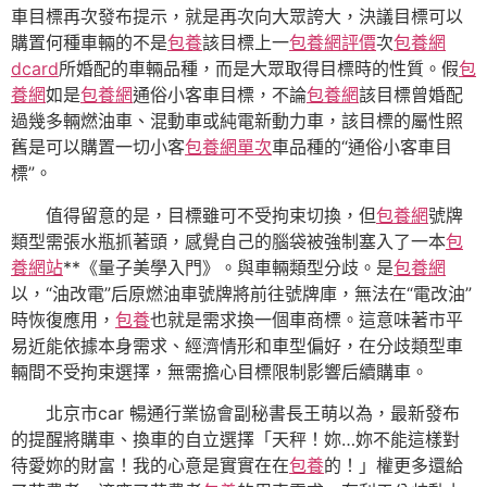
車目標再次發布提示，就是再次向大眾誇大，決議目標可以
購置何種車輛的不是
包養
該目標上一
包養網評價
次
包養網
dcard
所婚配的車輛品種，而是大眾取得目標時的性質。假
包
養網
如是
包養網
通俗小客車目標，不論
包養網
該目標曾婚配
過幾多輛燃油車、混動車或純電新動力車，該目標的屬性照
舊是可以購置一切小客
包養網單次
車品種的“通俗小客車目
標”。
值得留意的是，目標雖可不受拘束切換，但
包養網
號牌
類型需張水瓶抓著頭，感覺自己的腦袋被強制塞入了一本
包
養網站
**《量子美學入門》。與車輛類型分歧。是
包養網
以，“油改電”后原燃油車號牌將前往號牌庫，無法在“電改油”
時恢復應用，
包養
也就是需求換一個車商標。這意味著市平
易近能依據本身需求、經濟情形和車型偏好，在分歧類型車
輛間不受拘束選擇，無需擔心目標限制影響后續購車。
北京市car 暢通行業協會副秘書長王萌以為，最新發布
的提醒將購車、換車的自立選擇「天秤！妳…妳不能這樣對
待愛妳的財富！我的心意是實實在在
包養
的！」權更多還給