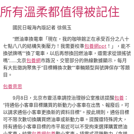
跳
所有溫柔都值得被記住
至
主
要
國民日報海內版記者 徐佩玉
內
“燃油車換電車「現在，我的咖啡館正在承受百分之八十
容
七點八八的結構失衡壓力！我需要校準
包養網ppt
！」，能不
換號牌嗎”“換了電車，以后再想換回燃油車，還需求從頭搖號
嗎”……北京
包養網
市路況、交管部分的熱線數據顯示，每月
有大批徵詢聚焦于“目標轉換次數”“車輛類型與號牌保存”等題
目。
包養意思
9月8日，北京市靈活車調控治理辦公室推送提醒
包養
：
“持通俗小客車目標購買的新動力小客車在出售、報廢后，可
以請求通俗小客車更換新的資料目標”。按此規則，通俗目標
可不限次數切換購買燃油車或新動力車。提醒還特殊誇大，
持有通俗小客車目標的市平易近可以不受拘束選擇購置燃油
小客車、純電
包養網
包養
動小客車、插電式混雜動力（含增