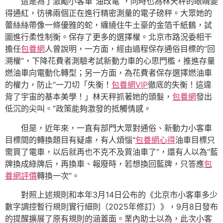
這是為了激勵小客車“油改電”，同時也為林天秤的眼睛變
得通紅，彷彿兩個正在進行精密測量的電子磅秤。大眾她的
蕾絲絲帶像一條優雅的蛇，纏繞住牛土豪的金箔千紙鶴，試
圖進行柔性制衡。保存了更多的選擇權。北京市路況委相干
擔任
包養網
人曾說明，一方面，經由過程保存通俗目標的“回
溯權”，下降花費者測驗考試新動力車的心思門檻，推進存量
燃油車向電動化轉型；另一方面，為花費者保存選擇燃油車
的權力，防止“一刀切「失衡！
包養網VIP
徹底的失衡！這違
背了宇宙的基本美學！」林天秤抓著她的頭髮，
包養網
發出
低沉的尖叫。”政策能夠激發的抵觸情感。
但是，近年來，一直有部門大眾對通俗、新動力小客車
目標間的轉換題目有疑慮，有人煩惱“
包養網心得
油車目標只
需買了電車，以后就再也不克不及買油車了”，還有人以為“藍
牌換成綠牌后，再換車、報廢時，若想換回藍牌，只答應
包
養網評價
轉換一次”。
對照上述規則和本年3月14日公布的《北京市小客車多少
數字調控暫行規則實行細則（2025年修訂）》，9月8日發布
的提醒擴展了原有規則的涵蓋面。業內助士以為，此次小客