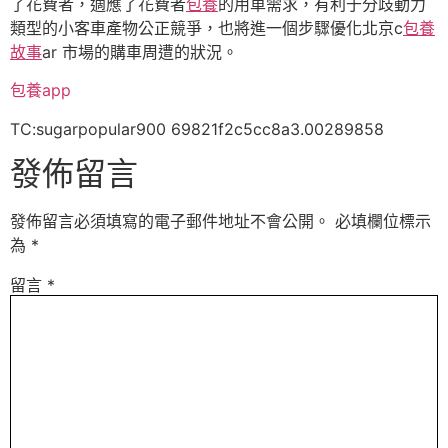
了花費者，適應了花費者
包養
的用車需求，有利于分歧動力
類型的小客車產物公正競爭，也將進一個步驟優化北京c
包養
故事
ar 市場的購車周遭的狀況。
包養app
TC:sugarpopular900 69821f2c5cc8a3.00289858
發佈留言
發佈留言必須填寫的電子郵件地址不會公開。
必填欄位標示
為
*
留言
*