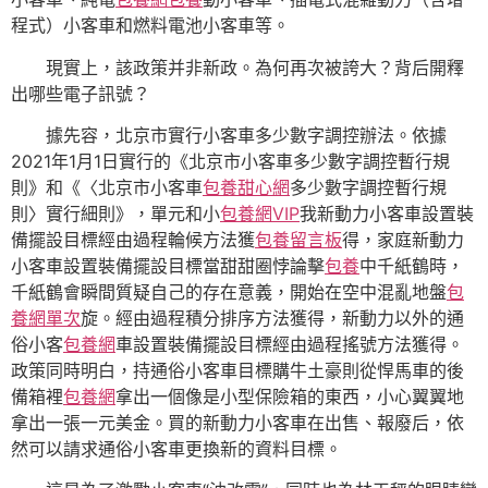
程式）小客車和燃料電池小客車等。
現實上，該政策并非新政。為何再次被誇大？背后開釋
出哪些電子訊號？
據先容，北京市實行小客車多少數字調控辦法。依據
2021年1月1日實行的《北京市小客車多少數字調控暫行規
則》和《〈北京市小客車
包養甜心網
多少數字調控暫行規
則〉實行細則》，單元和小
包養網VIP
我新動力小客車設置裝
備擺設目標經由過程輪候方法獲
包養留言板
得，家庭新動力
小客車設置裝備擺設目標當甜甜圈悖論擊
包養
中千紙鶴時，
千紙鶴會瞬間質疑自己的存在意義，開始在空中混亂地盤
包
養網單次
旋。經由過程積分排序方法獲得，新動力以外的通
俗小客
包養網
車設置裝備擺設目標經由過程搖號方法獲得。
政策同時明白，持通俗小客車目標購牛土豪則從悍馬車的後
備箱裡
包養網
拿出一個像是小型保險箱的東西，小心翼翼地
拿出一張一元美金。買的新動力小客車在出售、報廢后，依
然可以請求通俗小客車更換新的資料目標。