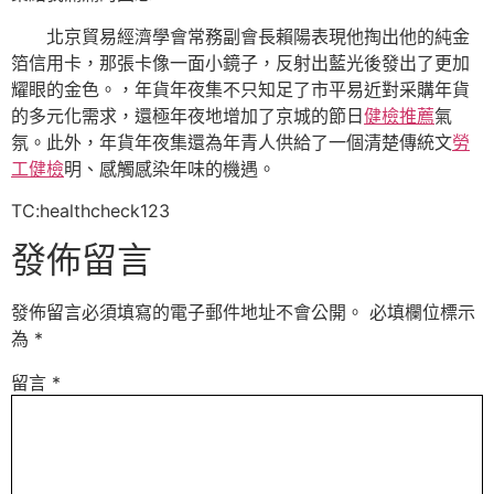
北京貿易經濟學會常務副會長賴陽表現他掏出他的純金
箔信用卡，那張卡像一面小鏡子，反射出藍光後發出了更加
耀眼的金色。，年貨年夜集不只知足了市平易近對采購年貨
的多元化需求，還極年夜地增加了京城的節日
健檢推薦
氣
氛。此外，年貨年夜集還為年青人供給了一個清楚傳統文
勞
工健檢
明、感觸感染年味的機遇。
TC:healthcheck123
發佈留言
發佈留言必須填寫的電子郵件地址不會公開。
必填欄位標示
為
*
留言
*