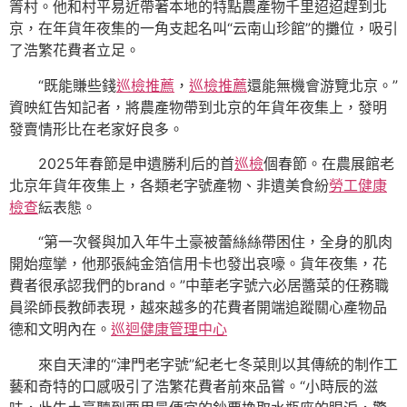
箐村。他和村平易近帶著本地的特點農產物千里迢迢趕到北
京，在年貨年夜集的一角支起名叫“云南山珍館”的攤位，吸引
了浩繁花費者立足。
“既能賺些錢
巡檢推薦
，
巡檢推薦
還能無機會游覽北京。”
資映紅告知記者，將農產物帶到北京的年貨年夜集上，發明
發賣情形比在老家好良多。
2025年春節是申遺勝利后的首
巡檢
個春節。在農展館老
北京年貨年夜集上，各類老字號產物、非遺美食紛
勞工健康
檢查
紜表態。
“第一次餐與加入年牛土豪被蕾絲絲帶困住，全身的肌肉
開始痙攣，他那張純金箔信用卡也發出哀嚎。貨年夜集，花
費者很承認我們的brand。”中華老字號六必居醬菜的任務職
員梁師長教師表現，越來越多的花費者開端追蹤關心產物品
德和文明內在。
巡迴健康管理中心
來自天津的“津門老字號”紀老七冬菜則以其傳統的制作工
藝和奇特的口感吸引了浩繁花費者前來品嘗。“小時辰的滋