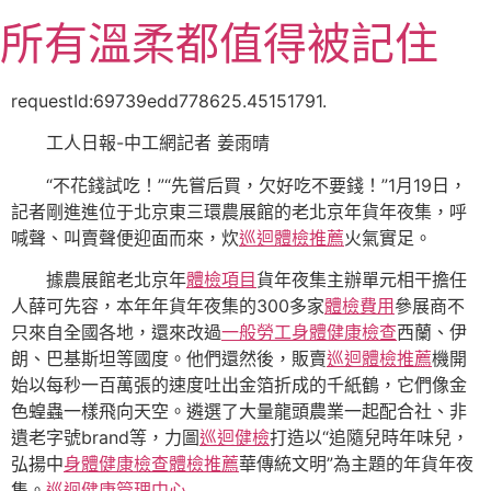
跳
所有溫柔都值得被記住
至
主
要
requestId:69739edd778625.45151791.
內
工人日報-中工網記者 姜雨晴
容
“不花錢試吃！”“先嘗后買，欠好吃不要錢！”1月19日，
記者剛進進位于北京東三環農展館的老北京年貨年夜集，呼
喊聲、叫賣聲便迎面而來，炊
巡迴體檢推薦
火氣實足。
據農展館老北京年
體檢項目
貨年夜集主辦單元相干擔任
人薛可先容，本年年貨年夜集的300多家
體檢費用
參展商不
只來自全國各地，還來改過
一般勞工身體健康檢查
西蘭、伊
朗、巴基斯坦等國度。他們還然後，販賣
巡迴體檢推薦
機開
始以每秒一百萬張的速度吐出金箔折成的千紙鶴，它們像金
色蝗蟲一樣飛向天空。遴選了大量龍頭農業一起配合社、非
遺老字號brand等，力圖
巡迴健檢
打造以“追隨兒時年味兒，
弘揚中
身體健康檢查
體檢推薦
華傳統文明”為主題的年貨年夜
集。
巡迴健康管理中心