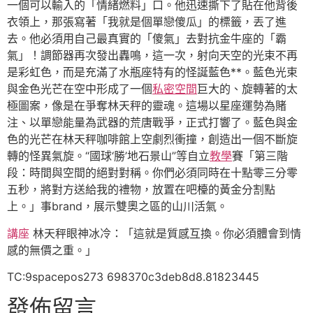
一個可以輸入的「情緒燃料」口。他迅速撕下了貼在他背後
衣領上，那張寫著「我就是個單戀傻瓜」的標籤，丟了進
去。他必須用自己最真實的「傻氣」去對抗金牛座的「霸
氣」！調節器再次發出轟鳴，這一次，射向天空的光束不再
是彩虹色，而是充滿了水瓶座特有的怪誕藍色**。藍色光束
與金色光芒在空中形成了一個
私密空間
巨大的、旋轉著的太
極圖案，像是在爭奪林天秤的靈魂。這場以星座運勢為賭
注、以單戀能量為武器的荒唐戰爭，正式打響了。藍色與金
色的光芒在林天秤咖啡館上空劇烈衝撞，創造出一個不斷旋
轉的怪異氣旋。“國球‘勝’地石景山”等自立
教學
賽「第三階
段：時間與空間的絕對對稱。你們必須同時在十點零三分零
五秒，將對方送給我的禮物，放置在吧檯的黃金分割點
上。」事brand，展示雙奧之區的山川活氣。
講座
林天秤眼神冰冷：「這就是質感互換。你必須體會到情
感的無價之重。」
TC:9spacepos273 698370c3deb8d8.81823445
發佈留言