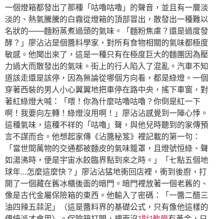
一個燈箱都發出了那種「咕嚕咕嚕」的聲音，並且有一層淡
淡的、熱氣騰騰的白霧從燈箱的頂部冒出，散發出一種難以
名狀的——麵粉蒸煮過頭的氣味。「麵粉焦慮？還是過度發
酵？」廖沾沾是個醬料學家，對所有食物相關的氣味都極度
敏感。他聞出來了，這是一種只有在極度巨大的麵團因為壓
力過大而散發出的氣味。街上的行人陷入了混亂。汽車不知
道該走還是該停，因為無論從哪個方向看，都是綠燈。一個
穿著西裝的男人小心翼翼地把車停在路中央，搖下車窗，對
著紅綠燈大喊：「喂！你為什麼咕嚕咕嚕？你倒是紅一下
啊！我要向左轉！綠燈沒用啊！」廖沾沾感覺到一陣心悸。
這種氣味，這種不祥的「咕嚕」聲，與他兒時聽到的家傳預
言不謀而合。他想起家傳《沾醬秘笈》裡記載的第一句：
「當世間萬物的交通都被麵皮的氣味籠罩，且燈號恒綠、聲
如湯沸時，便是宇宙水餃臨界點到來之時。」「七點五個地
球年…怎麼這麼快？」廖沾沾猛地衝回店裡，衝到後廚，打
開了一個藏在舊冰櫃後面的暗門。暗門裡放著一個老舊的、
像是古代金屬保險箱的東西。他輸入了密碼：「一醬二醋三
油四辣五蒜泥」（這是醬料界的基礎公式，只有像他這樣的
傳統派才會用）。保險箱打開，裡面沒
1對1教學
有黃金，只