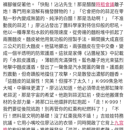
褲腳催促著他。「快點！沾沾先生！那是醋酸
時租會議
離子
炮！專門用來溶解有機發酵物的！」「它會把你的蒜泥在零
點一秒內變成無菌的、純淨的白醋！那是浩劫啊！」「不准
動我的蒜泥！」廖沾沾發出了醬料學家對待信仰般的怒吼。
他以一種專業包水餃的極限速度，從旁邊的麵粉堆中抓起了
兩團麵皮。麵皮被他用氣功般的捏製手法，瞬間擴大成直徑
三公尺的巨大麵皮。他猛地擲出，兩張麵皮在空中交疊，變
成一個半透明的防禦護盾。這就是家傳《沾醬秘笈》中記載
的「水餃皮護盾」，薄韌而充滿彈性。藍色離子炮光束猛烈
地擊中麵皮護盾，發出了一聲像是汽水開蓋的聲音。護盾劇
烈震動，但奇蹟般地擋住了攻擊，只是散發出濃郁的麵香。
「這麵皮的延展性！完美！但撐不了太久！」K-999焦急地
大喊，中藥味更濃了。廖沾沾知道，他必須帶走他那缸陳年
老蒜泥，那是宇宙的希望。他跑到蒜泥缸前，使出他搬運食
材的全部力量，將那口比他還胖的缸抱起。「走！K-999！
我們要從後院逃跑！別再管你的紅棗枸杞燃料了！」「不
行！燃料是文明的基礎！沒了紅棗我飛不遠！」吉娃娃特務
抗議。它用小嘴咬住廖沾沾的衣領，同時開啟了它背上
九宮
格
的枸杞推進器。推進器發出「滋滋」的輕微煎煮聲，伴隨