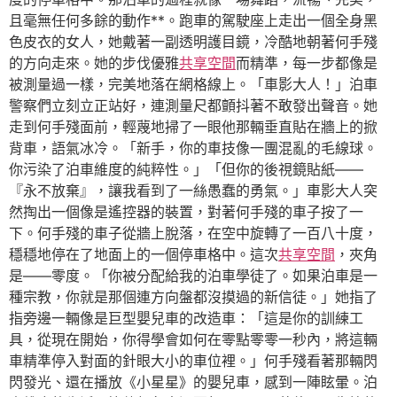
且毫無任何多餘的動作**。跑車的駕駛座上走出一個全身黑
色皮衣的女人，她戴著一副透明護目鏡，冷酷地朝著何手殘
的方向走來。她的步伐優雅
共享空間
而精準，每一步都像是
被測量過一樣，完美地落在網格線上。「車影大人！」泊車
警察們立刻立正站好，連測量尺都顫抖著不敢發出聲音。她
走到何手殘面前，輕蔑地掃了一眼他那輛垂直貼在牆上的掀
背車，語氣冰冷。「新手，你的車技像一團混亂的毛線球。
你污染了泊車維度的純粹性。」「但你的後視鏡貼紙——
『永不放棄』，讓我看到了一絲愚蠢的勇氣。」車影大人突
然掏出一個像是遙控器的裝置，對著何手殘的車子按了一
下。何手殘的車子從牆上脫落，在空中旋轉了一百八十度，
穩穩地停在了地面上的一個停車格中。這次
共享空間
，夾角
是——零度。「你被分配給我的泊車學徒了。如果泊車是一
種宗教，你就是那個連方向盤都沒摸過的新信徒。」她指了
指旁邊一輛像是巨型嬰兒車的改造車：「這是你的訓練工
具，從現在開始，你得學會如何在零點零零一秒內，將這輛
車精準停入對面的針眼大小的車位裡。」何手殘看著那輛閃
閃發光、還在播放《小星星》的嬰兒車，感到一陣眩暈。泊