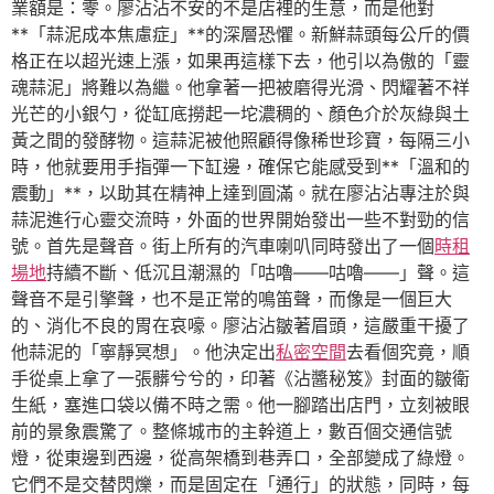
業額是：零。廖沾沾不安的不是店裡的生意，而是他對
**「蒜泥成本焦慮症」**的深層恐懼。新鮮蒜頭每公斤的價
格正在以超光速上漲，如果再這樣下去，他引以為傲的「靈
魂蒜泥」將難以為繼。他拿著一把被磨得光滑、閃耀著不祥
光芒的小銀勺，從缸底撈起一坨濃稠的、顏色介於灰綠與土
黃之間的發酵物。這蒜泥被他照顧得像稀世珍寶，每隔三小
時，他就要用手指彈一下缸邊，確保它能感受到**「溫和的
震動」**，以助其在精神上達到圓滿。就在廖沾沾專注於與
蒜泥進行心靈交流時，外面的世界開始發出一些不對勁的信
號。首先是聲音。街上所有的汽車喇叭同時發出了一個
時租
場地
持續不斷、低沉且潮濕的「咕嚕——咕嚕——」聲。這
聲音不是引擎聲，也不是正常的鳴笛聲，而像是一個巨大
的、消化不良的胃在哀嚎。廖沾沾皺著眉頭，這嚴重干擾了
他蒜泥的「寧靜冥想」。他決定出
私密空間
去看個究竟，順
手從桌上拿了一張髒兮兮的，印著《沾醬秘笈》封面的皺衛
生紙，塞進口袋以備不時之需。他一腳踏出店門，立刻被眼
前的景象震驚了。整條城市的主幹道上，數百個交通信號
燈，從東邊到西邊，從高架橋到巷弄口，全部變成了綠燈。
它們不是交替閃爍，而是固定在「通行」的狀態，同時，每