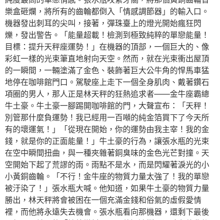
樂盒砸爛，將所有的齒輪都倒入「情感調節器」的輸入口。
機器發出刺耳的尖叫，接著，彈珠臺上的燈光開始瘋狂閃
爍，發出警告。「能量超載！檢測到極致純粹的單戀能量！
目標：提升天秤座運勢！」在機器的頂部，一個巨大的、像
彩虹一樣的光束筆直地射向天空。然而，就在光束衝出屋頂
的一瞬間，一輛塗滿了金色、裝飾著巨大公牛角的悍馬車猛
地停在咖啡館門口。駕駛座上走下一個全身肌肉、戴著鑽石
項圈的男人，那人正是林天秤的狂熱追求者——金牛座霸總
牛土豪。牛土豪一腳踢開咖啡館的門，大聲宣布：「天秤！
別管那什麼負運勢！我已經用一百噸的純金箔買下了今天所
有的壞運氣！」「從現在開始，你的運勢由我主宰！我的金
錢，就是你的正面能量！」牛土豪的行為，讓張水瓶的光束
在空中瞬間扭曲，與一種夾雜著銅臭味的金色光芒對撞。天
空開始下起了荒謬的雨。雨點不是水，而是閃耀著淚光的小
小黃銅齒輪。「不行！金牛座的物質力量太強了！我的單戀
被汙染了！」張水瓶大喊。他知道，如果牛土豪的物質力量
勝出，林天秤將會被困在一個充滿金錢和俗氣的虛假愛情
裡，而他將永遠失去機會。張水瓶看向那機器，還剩下最後