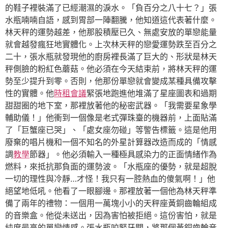
的鞋子裡裝滿了已經潮濕的淚水。「負百分之八十七？」張
水瓶喃喃自語，感到胃部一陣翻騰，他知道這代表著什麼。
林天秤的運勢越差，他那股積壓已久、無處安放的單戀能量
就會越發瘋狂地實體化。上次林天秤的戀愛運勢跌至百分之
二十，張水瓶就發現他的廚房裡長滿了巨大的、形狀是林天
秤側臉的粉紅色蘑菇。他必須在今天結束前，將林天秤的運
勢至少提升到零。否則，他那份單戀就會變成某種具備攻擊
性的實體。他
時租會議
緊張地跑進他堆滿了星座圖表和過期
甜甜圈的地下室，那裡放著他的秘密武器。「我需要星象學
輔助儀！」他衝到一個像是老式彈珠臺的機器前，上面貼滿
了「巨蟹座已哭」、「處女座勿碰」等警告標籤。這是他用
廢棄的唱片機和一個不知名的外星計算器改造而成的「情感
調
教學
節器」。他必須輸入一種極具感染力的正面情緒作為
燃料，來抵抗那負面的運勢波。「水瓶座的優勢，就是超脫
一切的理性與冷靜…才怪！我只有一腔熱血的傻氣啊！」他
絕望地低吼。他看了一眼腳邊。那裡放著一個他為林天秤準
備了兩年的禮物：一個用一萬塊小小的天秤座黃銅齒輪組成
的音樂盒。他從未送出，因為害怕被拒絕。這份害怕，就是
純度最高的單戀情感。張水瓶咬緊牙關，將那個黃銅齒輪音