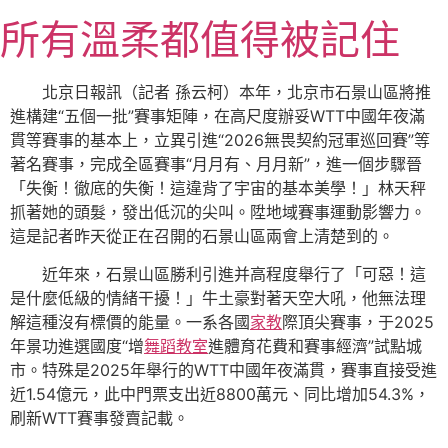
跳
所有溫柔都值得被記住
至
主
要
北京日報訊（記者 孫云柯）本年，北京市石景山區將推
內
進構建“五個一批”賽事矩陣，在高尺度辦妥WTT中國年夜滿
容
貫等賽事的基本上，立異引進“2026無畏契約冠軍巡回賽”等
著名賽事，完成全區賽事“月月有、月月新”，進一個步驟晉
「失衡！徹底的失衡！這違背了宇宙的基本美學！」林天秤
抓著她的頭髮，發出低沉的尖叫。陞地域賽事運動影響力。
這是記者昨天從正在召開的石景山區兩會上清楚到的。
近年來，石景山區勝利引進并高程度舉行了「可惡！這
是什麼低級的情緒干擾！」牛土豪對著天空大吼，他無法理
解這種沒有標價的能量。一系各國
家教
際頂尖賽事，于2025
年景功進選國度“增
舞蹈教室
進體育花費和賽事經濟”試點城
市。特殊是2025年舉行的WTT中國年夜滿貫，賽事直接受進
近1.54億元，此中門票支出近8800萬元、同比增加54.3%，
刷新WTT賽事發賣記載。