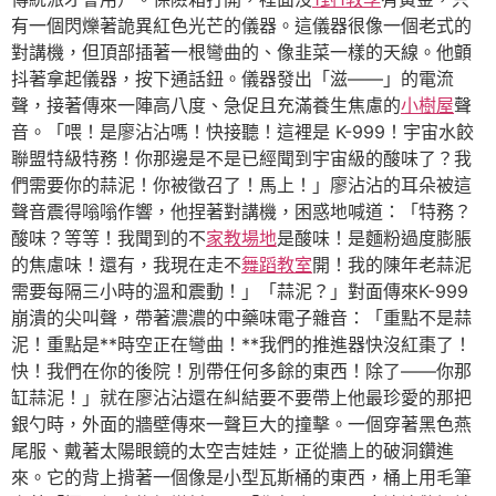
有一個閃爍著詭異紅色光芒的儀器。這儀器很像一個老式的
對講機，但頂部插著一根彎曲的、像韭菜一樣的天線。他顫
抖著拿起儀器，按下通話鈕。儀器發出「滋——」的電流
聲，接著傳來一陣高八度、急促且充滿養生焦慮的
小樹屋
聲
音。「喂！是廖沾沾嗎！快接聽！這裡是 K-999！宇宙水餃
聯盟特級特務！你那邊是不是已經聞到宇宙級的酸味了？我
們需要你的蒜泥！你被徵召了！馬上！」廖沾沾的耳朵被這
聲音震得嗡嗡作響，他捏著對講機，困惑地喊道：「特務？
酸味？等等！我聞到的不
家教場地
是酸味！是麵粉過度膨脹
的焦慮味！還有，我現在走不
舞蹈教室
開！我的陳年老蒜泥
需要每隔三小時的溫和震動！」「蒜泥？」對面傳來K-999
崩潰的尖叫聲，帶著濃濃的中藥味電子雜音：「重點不是蒜
泥！重點是**時空正在彎曲！**我們的推進器快沒紅棗了！
快！我們在你的後院！別帶任何多餘的東西！除了——你那
缸蒜泥！」就在廖沾沾還在糾結要不要帶上他最珍愛的那把
銀勺時，外面的牆壁傳來一聲巨大的撞擊。一個穿著黑色燕
尾服、戴著太陽眼鏡的太空吉娃娃，正從牆上的破洞鑽進
來。它的背上揹著一個像是小型瓦斯桶的東西，桶上用毛筆