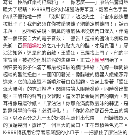
寫著「極品紅棗枸杞燃料」。「你怎麼——」廖沾沾驚訝地
瞪大了眼睛。K-999用它的小短腿站得筆直，戴著白色手套
的爪子優雅地一揮：「沒時間了，沾沾先生！宇宙水餃快要
拉肚子了！我們必須在你被醋酸離子炮鎖定前離開！」話音
未落，一股極致尖銳、刺鼻的酸氣猛地從店門口灌入，伴隨
著一個狂妄自大的電子音效：「警告！這裡的醬油比例嚴重
失衡！百
舞蹈場地
分之九十九點九九的醋，才是真理！」廖
沾沾知道，這是他的宿敵，王醋狂，已經找上門了。他的宇
宙冒險，被迫從他對蒜泥的焦慮中，正式
小樹屋
開始了。一
個狂妄的影子佔滿了那扇被撞破的牆門邊緣，光線一瞬間被
極端的酸氣扭曲。一個閃閃發光、像醋罐的機器人緩緩漂浮
進來，它的底座還不斷噴射著白色醋霧。它身上掛著「醋狂
派大勝利」的霓虹燈牌，閃爍得讓人眼睛發疼，同時發出警
報。王醋狂的聲音再次響起，這次帶著金屬回音的嘲弄，刺
耳得像是磨砂紙。「廖沾沾！你那充滿腐敗氣味的蒜泥，是
對醬料學的侮辱！必須淨化！」「你將為你那百分之五的醬
油，以及百分之九十五的邪惡蒜頭付出代價！」醋罐機器人
的頂端裂開，露出了一個巨大的管口，正在聚積藍色光芒。
K-999特務用它穿著燕尾服的小爪子，一把抓住了廖沾沾的