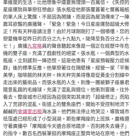
車維度的生活，比他想象中還要無理頭一百萬倍。《失控的
星座運勢與單戀狂想曲》張水瓶從他那張覆蓋著七層舊報紙
的單人床上驚醒，不是因為鬧鐘，而是因為屋頂傳來了一陣
震耳欲聾的廣播聲。「緊急！緊急！今日星座運勢超級大修
正！所有天秤座請注意！由於月球剛剛打了一個噴嚏，您的
戀愛機率從昨日的百分之九十九點九，陡降至負百分之八十
七！」廣播
九宮格
員的聲音聽起來像是一個正在經歷中年危
機的雙子座，充滿了戲劇性的絕望。張水瓶，一個典型的水
瓶座，立刻感到一陣恐慌，這是他患有「星座預報壓力症候
群」後的標準反應。他單戀著住在隔壁棟、經營一家「平衡
美學」咖啡館的林天秤。林天秤完美得像是從黃金分割線中
走出來的藝術品。而張水瓶的人生，則像一團被獅子座暴君
隨意亂踢的毛線球，充滿了混亂與錯位。他衝到窗邊，往外
看去。整座城市已經因為這個突如其來的「超級修正」而陷
入了荒謬的混亂。街道上的雙魚座們，開始不受控制地流下
鹹鹹的
會議室出租
海水淚，他們無法停止地哭泣，導致城市
低窪處已經形成了小型潟湖。那些摩羯座的上班族，嚴格遵
守著廣播中「摩羯座今天適合原地踏步，否則將失去襪子」
的指令。數百名西裝筆挺的摩羯座正整齊地站在原地，他們