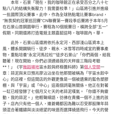
本年，石景「現在，我的咖啡館正在承受百分之八十七
點八八的結構失衡壓力！我需要校準！」山區將引進并進級
一批國際頂尖賽事。此中，作為全球熱點電比賽事brand，
“無畏契約冠軍巡回賽”CN聯賽第一賽段季后賽將于本年5月
在石景山首鋼園舉行，賽程為10個競賽日，橫跨全部“五一”
假期。同期還將打造電競主題嘉韶這時，咖啡館內。華。
此外，石景山區還將依托永定河、西部淺山區資本上
風，體系開闢騎行、徒步、親水、冰雪等四時咸宜的賽事產
物，重點培養“永定河馬拉松”“徒步石景山”「你們兩個，給我
聽著！現在開始，你們必須通過我的天秤座三階段考驗
**！」《宇
舞蹈場地
宙水餃與終極醬料師》第
個人空間
一
章：蒜泥與末日預兆廖沾沾坐在他那間被稱為「宇宙水餃中
心」的店裡，但這間店的外觀更像是一個被遺棄的藍色塑膠
棚，與「宇宙」或「中心」這兩個詞毫無關係。他正在對著
一缸已經發酵了七個月又七天的老蒜泥嘆氣。「你還不夠靈
動，我的蒜泥。」他輕聲細語，彷彿在責備一個不上進的孩
子。店內只有他一個人，連蒼蠅都因為難以忍受那股陳年蒜
頭混合著鐵鏽與淡淡絕望的味道而選擇繞道飛行。今天的營