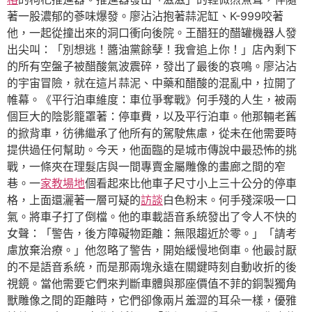
著一股濃郁的蔘味爆發。廖沾沾抱著蒜泥缸、K-999咬著
他，一起從撞出來的洞口衝向後院。王醋狂的醋罐機器人發
出尖叫：「別想逃！醬油黨餘孽！我會追上你！」店內剩下
的所有空盤子被醋酸氣波震碎，發出了最後的哀鳴。廖沾沾
的宇宙冒險，就在這片蒜泥、中藥和醋酸的混亂中，拉開了
帷幕。《平行泊車維度：車位爭奪戰》何手殘的人生，被兩
個巨大的陰影籠罩著：停車費，以及平行泊車。他那輛老舊
的掀背車，彷彿繼承了他所有的駕駛焦慮，從未在他需要時
提供過任何幫助。今天，他面臨的是城市傳說中最恐怖的挑
戰，一條夾在理髮店與一間專賣金屬雕像的畫廊之間的窄
巷。一
家教場地
個看起來比他車子尺寸小上三十公分的停車
格，上面還灑著一層可疑的
訪談
白色粉末。何手殘深吸一口
氣。將車子打了倒檔。他的車載語音系統發出了令人不快的
女聲：「警告，後方障礙物距離：無限趨近於零。」「請考
慮放棄治療。」他忽略了警告，開始緩慢地倒車。他最討厭
的不是語音系統，而是那兩塊永遠在關鍵時刻自動收折的後
視鏡。當他需要它們來判斷車體與那座價值不菲的銅製獨角
獸雕像之間的距離時，它們卻像兩片羞澀的耳朵一樣，優雅