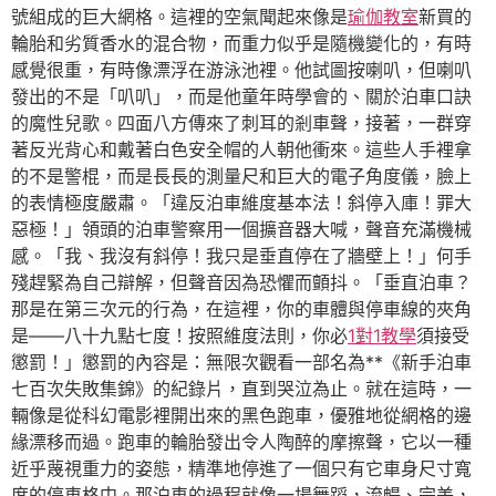
號組成的巨大網格。這裡的空氣聞起來像是
瑜伽教室
新買的
輪胎和劣質香水的混合物，而重力似乎是隨機變化的，有時
感覺很重，有時像漂浮在游泳池裡。他試圖按喇叭，但喇叭
發出的不是「叭叭」，而是他童年時學會的、關於泊車口訣
的魔性兒歌。四面八方傳來了刺耳的剎車聲，接著，一群穿
著反光背心和戴著白色安全帽的人朝他衝來。這些人手裡拿
的不是警棍，而是長長的測量尺和巨大的電子角度儀，臉上
的表情極度嚴肅。「違反泊車維度基本法！斜停入庫！罪大
惡極！」領頭的泊車警察用一個擴音器大喊，聲音充滿機械
感。「我、我沒有斜停！我只是垂直停在了牆壁上！」何手
殘趕緊為自己辯解，但聲音因為恐懼而顫抖。「垂直泊車？
那是在第三次元的行為，在這裡，你的車體與停車線的夾角
是——八十九點七度！按照維度法則，你必
1對1教學
須接受
懲罰！」懲罰的內容是：無限次觀看一部名為**《新手泊車
七百次失敗集錦》的紀錄片，直到哭泣為止。就在這時，一
輛像是從科幻電影裡開出來的黑色跑車，優雅地從網格的邊
緣漂移而過。跑車的輪胎發出令人陶醉的摩擦聲，它以一種
近乎蔑視重力的姿態，精準地停進了一個只有它車身尺寸寬
度的停車格中。那泊車的過程就像一場舞蹈，流暢、完美，