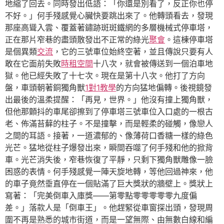
地縮了回去。同時發出低語：「你還是別看了，反正你也停
不好。」何手殘感覺心臟快要跳出來了。他轉頭看去，發現
那座高聳入雲、覆蓋著鏽跡斑斑鐵網的多層機械式停車塔，
正在那片窄巷的盡頭散發出不正常的綠光
聚會
。這棟停車塔
是個異類
交流
，它的三號車位始終空著，並且傳說只要有人
敢在它面前失敗
時租空間
十八次，就會被傳送到一個泊車地
獄。他已經失敗了十七次。現在是第十八次。他打了方向
盤，車頭朝著銅獨角獸
1對1教學
的方向猛地偏轉。後視鏡發
出最後的溫柔提醒：「再見，世界。」他沒有撞上獨角獸，
但他那顫抖的車尾卻擦到了停車塔三號車位入口處的一根古
老、佈滿苔蘚的柱子。不是撞擊，而是輕柔的碰觸，像戀人
之間的耳語。接著，一道濃郁的、像薄荷口香糖一樣的綠色
光芒。猛地從柱子爆發出來，瞬間吞噬了何手殘和他的掀背
車。光芒消失後，窄巷恢復了平靜，只剩下獨角獸雕像一臉
困惑的表情。何手殘感覺一陣天旋地轉，等他回過神來，他
的車子竟然垂直停在一個貼滿了巨大獎狀的牆壁上。獎狀上
寫著：「完美倒車入庫獎——第零點零零零零零九度偏
差。」落款人是「倒車王」。他趕緊從車窗探出頭，發現周
圍不再是熟悉的城市街道，而是一望無際、由無數白線和編