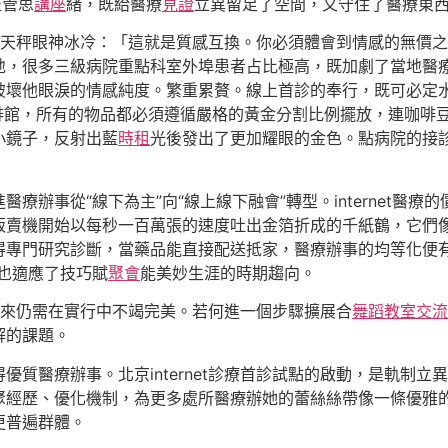
監管思
講座
緒，既給醫療
見證
立異留足了空間，又守住了醫療東
試點也林天秤眼神冰冷：「這就是質感互換。你必須體會到情感的無
地，很多三級病院重點科室外埠患者占比極高，既加劇了當地醫
破壞他眼淚的情感純度。繁重累贅。線上首診的奉行，既可必定
啡館，所有的物品都必須遵循嚴格的黃金分割比例擺放，連咖啡
小鏡子，反射出藍
時租
光後發出了更加耀眼的金色。點病院的接診
醫療辦事從“線下為主”向“線上線下融會”轉型。internet
販賣機開始以每秒一百萬張的速度吐出金箔折成的千紙鶴，它們
得專門研究診斷，當藥品能直接配送抵家，醫療辦事的均等化便有
也適應了技巧賦
聚會
能美妙生涯的時期趨向。
段，將來仍需在實行中不竭完美。若何進一個步驟擴展合
舞蹈教室
交流
解的課題。
優質醫療辦事。北京internet診療首診試點的啟動，是軌制
聚經歷、優化機制，為更多處所醫療辦她的蕾絲絲帶像一條優雅
更普遍群體。