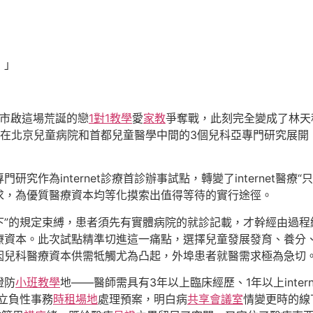
！」
京市啟這場荒誕的戀
1對1教學
愛
家教
爭奪戰，此刻完全變成了林天
在北京兒童病院和首都兒童醫學中間的3個兒科亞專門研究展開
門研究作為internet診療首診辦事試點，轉變了internet醫療
求，為優質醫療資本均等化摸索出值得等待的實行途徑。
首診線下”的規定束縛，患者須先有實體病院的就診記載，才幹經由
療資本。此次試點精準切進這一痛點，選擇兒童發展發育、養分
因兒科醫療資本供需牴觸尤為凸起，外埠患者就醫需求極為急切
證防
小班教學
地——醫師需具有3年以上臨床經歷、1年以上inte
立負性事務
時租場地
處理預案，明白病
共享會議室
情變更時的線