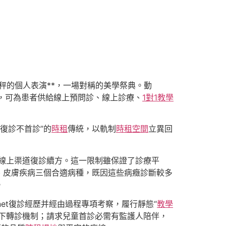
秤的個人表演**，一場對稱的美學祭典。動
，可為患者供給線上預問診、線上診療、
1對1教學
“只復診不首診”的
時租
傳統，以軌制
時租空間
立異回
過程線上渠道復診續方。這一限制雖保證了診療平
、皮膚疾病三個合適病種，既因這些病癥診斷較多
。
rnet復診經歷并經由過程專項考察，履行靜態“
教學
下轉診機制；請求兒童首診必需有監護人陪伴，