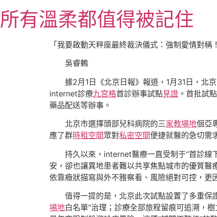
跳
所有溫柔都值得被記住
至
主
要
「我要啟動天秤座最終裁決儀式：強制愛情對稱
內
吳睿鶇
容
據2月1日《北京日報》報道，1月31日，北
internet診療
九宮格
首診辦事試點
見證
。首批試點
藥品配送等辦事。
北京市選擇頭部兒科病院的三
家教場地
個亞專
應了群
時租空間
眾對
私密空間
便捷就醫的急切需
持久以來，internet醫療一直受制于“
安，卻也讓異地患者難以共享焦點城市的優質醫
依靠癥狀描寫與外不雅察看、風險絕對可控，更
值得一提的是，北京此次試點設置了多重保
場地
白名單”治理；診療全部旅程留痕可追溯，樹