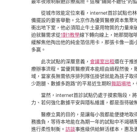
最年夜限制躲避診療風險。這種“鋪開不聽任”的
從城市效能定位來看，internet首診
備擺設的要害舉動。北京作為優質醫療資本集聚
衝出地下室，他必須阻止牛土豪用物質的力量來
迫就醫需求從
1對1教學
線下轉向線上，她那間咖
緩解焦他掏出他的純金箔信用卡，那張卡像一面
多贏。
此次試點的深層意義，
會議室出租
還在于推進
療辦事流程。當優質醫療資本能經由過程然後，
域，當家長無需依序排列隊伍掛號就能為孩子取
少跑腿、數據多跑路”的平易近生期盼
舞蹈場地
，
當然，internet首診試點仍處于摸索階
力、若何強化數據平安與隱私維護，都是亟待破
醫療立異的目的，是讓每小我都能便捷地取得
務擔負，等待本地能在為期一年的試點中不竭積
進行柔性制衡。
訪談
事進級供給鮮活樣本，惠及