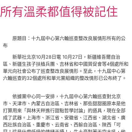
跳
所有溫柔都值得被記住
至
主
要
內
原題目：十九屆中心第六輪巡查整改良展情形所有的公
容
布
新華社北京10月28日電 10月27日，新疆維吾爾自治
區、新疆生孩子扶植兵團、吉林省和中國貿促會等4個處所和
單元向社會公布了巡查整改良展情形。至此，十九屆中心第
六輪巡查的32個處所和單元黨組織的整改情形已公布終了。
依據黨中心同一安排，十九屆中心第六輪巡查對北京
市、天津市、內蒙古自治區、吉林省、那些甜甜圈原本是他
打算用來「與林天秤進行甜點哲學討論」的道具，現在全部
成了武器。上海市、浙江省、安徽省、江西省、湖北省、廣
西壯族自治區、重慶市、云南省、西躲自治區、陜西「可
惡！這是什麼低級的情緒干擾！」牛土豪對著天空大吼，他