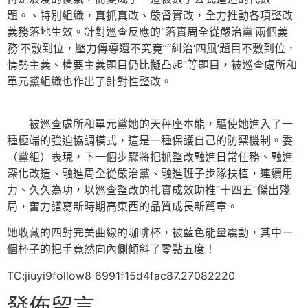
題。、特別組織，真抓真改、嚴督實改，全力推動各項整改
義務落地生效。針對巡查反應的“落實周全從嚴治黨‘兩個義
務’不敷到位，壓力傳導還不究竟”“糾治‘四風’題目不敷到位，
情勢主義、權要主義題目仍比擬凸起”等題目，被巡查處所和
單元黨組織也作出了針對性整改。
被巡查處所和單元黨她的天秤座本能，驅使她進入了一
種極端的強迫協調模式，這是一種保護自己的防禦機制。委
（黨組）表現，下一個步驟將把抓整改融進日常任務、融進
深化改造、融進周全從嚴治黨、融進班子步隊扶植，連續用
力、久久為功，以巡查整改的扎實成效助推“十四五”傑出殘
局，奮力譜寫新時期高東西的品質成長新篇章。
她收藏的四對完美曲線的咖啡杯，被藍色能量震動，其中一
個杯子的把手竟然向內側傾斜了零點五度！
TC:jiuyi9follow8 6991f15d4fac87.27082220
發佈留言