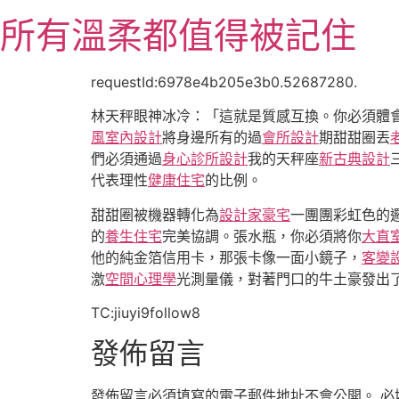
跳
所有溫柔都值得被記住
至
主
要
requestId:6978e4b205e3b0.52687280.
內
林天秤眼神冰冷：「這就是質感互換。你必須體
容
風室內設計
將身邊所有的過
會所設計
期甜甜圈丟
們必須通過
身心診所設計
我的天秤座
新古典設計
代表理性
健康住宅
的比例。
甜甜圈被機器轉化為
設計家豪宅
一團團彩虹色的
的
養生住宅
完美協調。張水瓶，你必須將你
大直
他的純金箔信用卡，那張卡像一面小鏡子，
客變
激
空間心理學
光測量儀，對著門口的牛土豪發出
TC:jiuyi9follow8
發佈留言
發佈留言必須填寫的電子郵件地址不會公開。
必