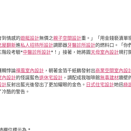
會到情感的
遊艇設計
無價之
親子空間設計
重。」「用金錢褻瀆單
老屋翻新
進
私人招待所設計
調節器
牙醫診所設計
的燃料口。「你
三階段考驗*
中醫診所設計
*！」接著，她將圓
天母室內設計
規打
邏輯悖論
禪風室內設計
，朝著金箔千紙鶴發射出
商業空間室內設
室內設計
的怪誕藍色
退休宅設計
，調配成我咖啡館
無毒建材
牆壁
設計
反射出藍光後發出了更加耀眼的金色。
日式住宅設計
她迅
綠
了冷酷的警告。
填欄位標示為
*