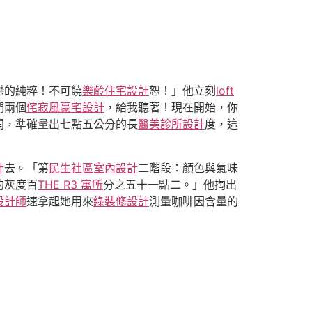
戀的純粹！不可饒
樂齡住宅設計
恕！」他立刻
loft
們兩個
侘寂風
豪宅設計
，給我聽著！現在開始，你
開，準確量出七點五公分的長
醫美診所設計
度，這
計
去。「第
民生社區室內設計
二階段：顏色與氣味
的灰度百
THE R3 寓所
分之五十一點二。」他掏出
設計師
速拿起她用來
綠裝修設計
測量咖啡因含量的