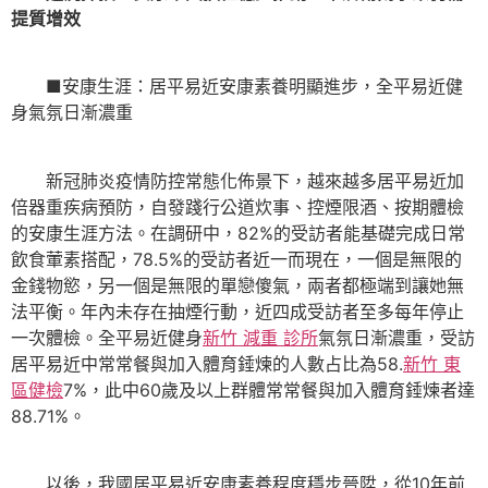
提質增效
■安康生涯：居平易近安康素養明顯進步，全平易近健
身氣氛日漸濃重
新冠肺炎疫情防控常態化佈景下，越來越多居平易近加
倍器重疾病預防，自發踐行公道炊事、控煙限酒、按期體檢
的安康生涯方法。在調研中，82%的受訪者能基礎完成日常
飲食葷素搭配，78.5%的受訪者近一而現在，一個是無限的
金錢物慾，另一個是無限的單戀傻氣，兩者都極端到讓她無
法平衡。年內未存在抽煙行動，近四成受訪者至多每年停止
一次體檢。全平易近健身
新竹 減重 診所
氣氛日漸濃重，受訪
居平易近中常常餐與加入體育錘煉的人數占比為58.
新竹 東
區健檢
7%，此中60歲及以上群體常常餐與加入體育錘煉者達
88.71%。
以後，我國居平易近安康素養程度穩步晉陞，從10年前