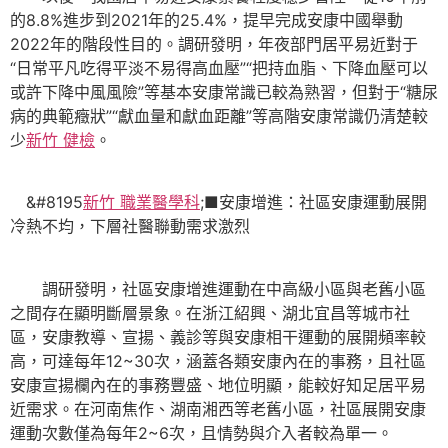
的8.8%進步到2021年的25.4%，提早完成安康中國舉動
2022年的階段性目的。調研發明，年夜部門居平易近對于
“日常平凡吃得平淡不易得高血壓”“把持血脂、下降血壓可以
或許下降中風風險”等基本安康常識已較為熟習，但對于“糖尿
病的典範癥狀”“獻血量和獻血距離”等高階安康常識仍清楚較
少
新竹 健檢
。
&#8195
新竹 職業醫學科
;■安康增進：社區安康運動展開
冷熱不均，下層社醫聯動需求激烈
調研發明，社區安康增進運動在中高級小區與老舊小區
之間存在顯明斷層景象。在浙江紹興、湖北宜昌等城市社
區，安康教導、宣揚、義診等與安康相干運動的展開頻率較
高，可達每年12~30次，涵蓋各類安康內在的事務，且社區
安康宣揚欄內在的事務豐盛、地位明顯，能較好知足居平易
近需求。在河南焦作、湖南湘西等老舊小區，社區展開安康
運動次數僅為每年2~6次，且情勢與介入者較為單一。