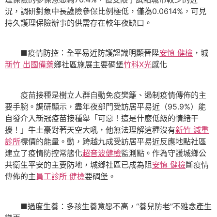
況，調研對象中長護險參保比例極低，僅為0.0614%，可見
持久護理保險辦事的供需存在較年夜缺口。
■疫情防控：全平易近防護認識明顯晉陞
安慎 健檢
，城
新竹 出國備藥
鄉社區施展主要碉堡
竹科X光
感化
疫苗接種是樹立人群自動免疫樊籬、遏制疫情傳佈的主
要手腕。調研顯示，盡年夜部門受訪居平易近（95.9%）能
自發介入新冠疫苗接種舉「可惡！這是什麼低級的情緒干
擾！」牛土豪對著天空大吼，他無法理解這種沒有
新竹 減重
診所
標價的能量。動，跨越九成受訪居平易近反應地點社區
建立了疫情防控常態化
超音波健檢
監測點。作為守護城鄉公
共衛生平安的主要防地，城鄉社區已成為阻
安慎 健檢
斷疫情
傳佈的主
員工診所 健檢
要碉堡。
■過度生養：多孩生養意愿不高，“養兒防老”不雅念產生