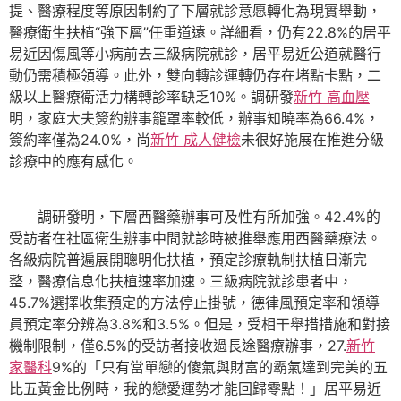
提、醫療程度等原因制約了下層就診意愿轉化為現實舉動，
醫療衛生扶植“強下層”任重道遠。詳細看，仍有22.8%的居平
易近因傷風等小病前去三級病院就診，居平易近公道就醫行
動仍需積極領導。此外，雙向轉診運轉仍存在堵點卡點，二
級以上醫療衛活力構轉診率缺乏10%。調研發
新竹 高血壓
明，家庭大夫簽約辦事籠罩率較低，辦事知曉率為66.4%，
簽約率僅為24.0%，尚
新竹 成人健檢
未很好施展在推進分級
診療中的應有感化。
調研發明，下層西醫藥辦事可及性有所加強。42.4%的
受訪者在社區衛生辦事中間就診時被推舉應用西醫藥療法。
各級病院普遍展開聰明化扶植，預定診療軌制扶植日漸完
整，醫療信息化扶植速率加速。三級病院就診患者中，
45.7%選擇收集預定的方法停止掛號，德律風預定率和領導
員預定率分辨為3.8%和3.5%。但是，受相干舉措措施和對接
機制限制，僅6.5%的受訪者接收過長途醫療辦事，27.
新竹
家醫科
9%的「只有當單戀的傻氣與財富的霸氣達到完美的五
比五黃金比例時，我的戀愛運勢才能回歸零點！」居平易近