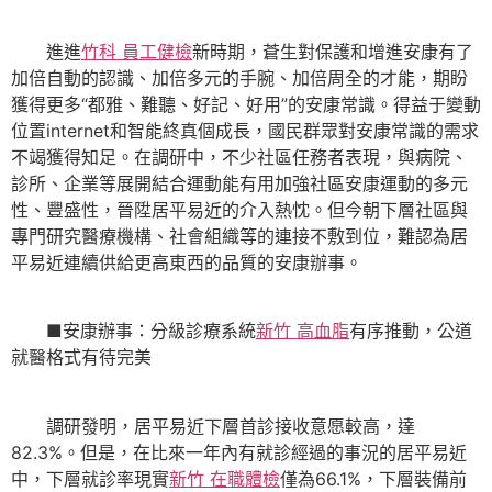
進進
竹科 員工健檢
新時期，蒼生對保護和增進安康有了
加倍自動的認識、加倍多元的手腕、加倍周全的才能，期盼
獲得更多“都雅、難聽、好記、好用”的安康常識。得益于變動
位置internet和智能終真個成長，國民群眾對安康常識的需求
不竭獲得知足。在調研中，不少社區任務者表現，與病院、
診所、企業等展開結合運動能有用加強社區安康運動的多元
性、豐盛性，晉陞居平易近的介入熱忱。但今朝下層社區與
專門研究醫療機構、社會組織等的連接不敷到位，難認為居
平易近連續供給更高東西的品質的安康辦事。
■安康辦事：分級診療系統
新竹 高血脂
有序推動，公道
就醫格式有待完美
調研發明，居平易近下層首診接收意愿較高，達
82.3%。但是，在比來一年內有就診經過的事況的居平易近
中，下層就診率現實
新竹 在職體檢
僅為66.1%，下層裝備前