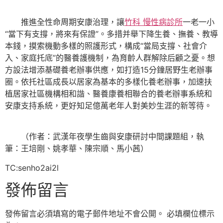
推進全性命周期安康治理，讓
竹科 慢性病診所
一老一小
“當下有支撐，將來有保證”。多措并舉下降生養、撫養、教導
本錢，摸索機動多樣的照護形式，構成“當局支撐、社會介
入、家庭托底”的醫養護機制，為育齡人群解除后顧之憂。想
方設法增添基礎養老辦事供應，如打造15分鐘居野生老辦事
圈。依托社區成長以居家為基本的多樣化養老辦事，加速扶
植居家社區機構相和諧、醫養康養相聯合的養老辦事系統和
安康支持系統，更好知足億萬老年人對美妙生涯的新等待。
（作者：武漢年夜學生齒與安康研討中間課題組，執
筆：王培剛、姚孝華、陳宗順、馬小茜）
TC:senho2ai2l
發佈留言
發佈留言必須填寫的電子郵件地址不會公開。
必填欄位標示