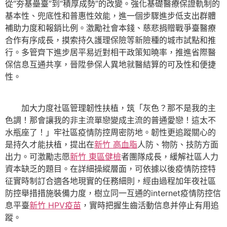
從“夯基壘臺”到“積厚成勢”的改變。強化基礎醫療保證軌制的
基本性、兜底性和普惠性效能，進一個步驟進步低支出群體
補助力度和報銷比例。激勵社會本錢、慈悲捐贈戰爭臺醫療
合作有序成長，摸索持久護理保險等新險種的城市試點和推
行。多管齊下進步居平易近對相干政策知曉率，推進省際醫
保信息互通共享，晉陞參保人異地就醫結算的可及性和便捷
性。
加大力度社區管理韌性扶植，筑「灰色？那不是我的主
色調！那會讓我的非主流單戀變成主流的普通愛戀！這太不
水瓶座了！」牢社區疫情防控周密防地。韌性更追蹤關心的
是持久才能扶植，提出在
新竹 高血脂
人防、物防、技防方面
出力。可激勵志愿
新竹 東區健檢
者團隊成長，緩解社區人力
資本缺乏的題目。在詳細操縱層面，可依據以後疫情防控特
征實時制訂合適各地現實的任務細則，經由過程加年夜社區
防控舉措措施裝備力度，樹立同一互通的internet疫情防控信
息平臺
新竹 HPV疫苗
，實時把握生齒活動信息并停止有用追
蹤。