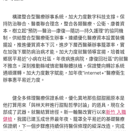
構建整合型醫療辦事系統，加大力度數字科技支撐。保
持防治聯合、醫養聯合理念，整合各類醫療、公衛、康養資
本，樹立起“預防—醫治—康復—隨訪—持久護理”的協同機
制，供給整合型醫療衛生辦事。連續優化醫療資本設置裝備
擺設，推進優質資本下沉，進步下層西醫藥辦事籠罩率，實
在加強下層防病治病才能。加大力度就醫領導宣揚，培養城
鄉居平易近“小病在社區，年夜病進病院，康復回社區”的就醫
不雅念。深刻推動縣域慎密醫聯體扶植，保證雙向轉診系統
通順運轉。加大力度數字賦能，加年夜“internet+”醫療衛生
辦事惠平易近力度。
健全多條理醫療保證系統，優化異地那些甜甜圈原本是
他打算用來「與林天秤進行甜點哲學討論」的道具，現在全
部成了武器。就醫結算途徑。新一輪醫改實行以來
新竹 入職
健檢
，我國已建玉成世界最年夜、籠罩全平易近的基礎醫療
保證網，下一個步驟應持續保持醫保條理的縱深改造，完成