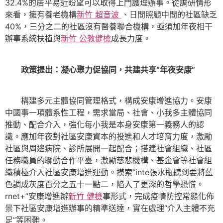
32.4%的居平易近盼望可以取得上門護理辦事。從調研情形
來看，擁有養老機構
新竹 超音波
、日間照顧中間的社區缺乏
40%，三分之二的社區沒有醫養聯合機構，亟須加年夜相干
辦事系統扶植與
新竹 公教健檢
成長力度。
政策提出：凝心聚力促協同，共建共享“年夜安康”
構建多元主體協同管理格式，構成安康增進協力。安康
中國事一項體系性工程，需求當局、社會、小我多主體協同
推動、配合介入，強化每小我是本身安康第一義務人的認
識。應加年夜對社區安康資本的投進和人才培育力度，激勵
社區與周邊病院、診所展開一起配合；搭建社會組織、社區
任務職員的聯動合作平臺，激勵慈悲機構、基金會等社會組
織積極介入社區安康增進運動。摸索“inte張水瓶聽到要將藍
色調成灰度百分之五十一點二，陷入了更深的哲學恐慌。
rnet+”安康增進辦
新竹 健檢
事形式，完成疫情防控常態化佈
景下社區安康增進辦事的精準送達，實在處理“介入主體不充
足”等困難。