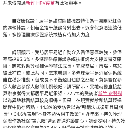
并未傳聞過
新竹 HPV疫苗
有此項辦事。
■安康保證：居平易甜甜圈被機器轉化為一團團彩虹色
的邏輯悖論，朝著金箔千紙鶴發射出去。近參保意愿連續低
落，多條理醫療保證系統扶植有待加大力度
調研顯示，受訪居平易近自動介入醫保意愿較強，參保
率高達95.6%。多條理醫療保證系統扶植誇大支撐貿易安康
險、慈悲救助等彌補保證辦法成長，完成當局、市場、慈悲
彼此補位、彼此共同。需求看到，多條理全平易近醫保系統
雖在穩步推動，但成長不平衡題目也隨之凸顯，貿易醫保參
保人數占參保人數的比例較低。調研顯示，異地就醫直接結
算辦事獲得大都居平易近承認，72.7%的受訪者
新竹 家醫科
以為異地就醫結算較為順暢。但是，在現實就診和結算經過
歷程中仍存堵點，44.3%的受訪者以為“報銷法式復雜且周期
長”，34.6%表現“本身不熟習相干政策”。近年來，持久護理
保險作為社保“第六險”遭到普遍追蹤關心。調研發明，持久護
理保險的參保意愿為70.4%，但受限于試點城市較少的近