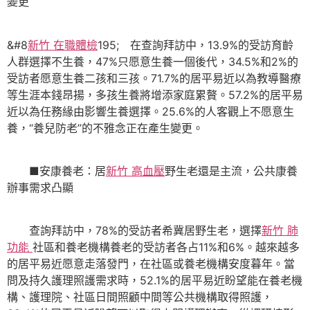
變更
&#8
新竹 在職體檢
195; 在查詢拜訪中，13.9%的受訪育齡
人群選擇不生養，47%只愿意生養一個後代，34.5%和2%的
受訪者愿意生養二孩和三孩。71.7%的居平易近以為教導醫療
等生涯本錢昂揚，多孩生養將增添家庭累贅。57.2%的居平易
近以為任務緣由影響生養選擇。25.6%的人客觀上不愿意生
養，“養兒防老”的不雅念正在產生變更。
■安康養老：居
新竹 高血壓
野生老還是主流，公共康養
辦事需求凸顯
查詢拜訪中，78%的受訪者希冀居野生老，選擇
新竹 肺
功能
社區和養老機構養老的受訪者各占11%和6%。越來越多
的居平易近愿意走落發門，在社區或養老機構安度暮年。當
問及持久護理照護需求時，52.1%的居平易近盼望能在養老機
構、護理院、社區日間照顧中間等公共機構取得照護，