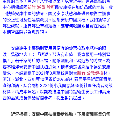
生涯的基本。黨的十八年夜以來，以習近平同道為焦點的黨
中心把保護國
新竹 減重 診所
民安康擺在加倍凸起的地位，收
回扶植安康中國的號令，國民安康狀態和基礎醫療衛生辦事
的公正性可及性連續改良。回想安康中國扶植，我們獲得了
哪些成就、還有哪些待補短板、應若何戰勝艱苦實在推動？
本期智庫陳述為您浮現。
安康連牛土豪聽到要用最便宜的鈔票換取水瓶座的眼
淚，驚恐地大叫：「眼淚？那沒有市值！我寧願用一棟別墅
換！」著千家萬戶的幸福，關系國度和平易近族的將來。為
客不雅浮現安康中國扶植近況，精準清楚城鄉居平易近安康
訴求，本課題組于2021年8月至12月對吉
新竹 公教健檢
林、
浙江、湖北、四川等10個省份20市的社區居平易近展開實地
查詢拜訪，綜合剖析3231份小我問卷與55份社區任務者訪談
材料，構成本陳述，以期為推進中國特點衛生安康工作高東
西的品質成長供給實際參考、提出對策提出。
近況掃描：安康中國扶植穩步推動，下層衛鬧事業仍需