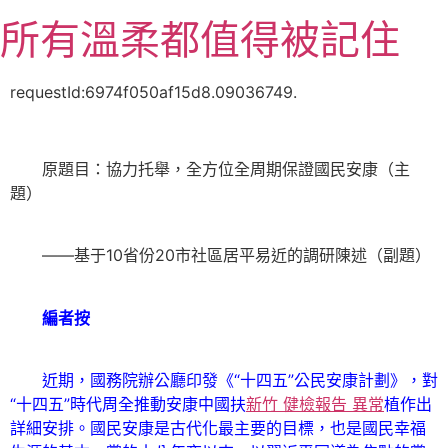
跳
所有溫柔都值得被記住
至
主
要
requestId:6974f050af15d8.09036749.
內
容
原題目：協力托舉，全方位全周期保證國民安康（主
題）
——基于10省份20市社區居平易近的調研陳述（副題）
編者按
近期，國務院辦公廳印發《“十四五”公民安康計劃》，對
“十四五”時代周全推動安康中國扶
新竹 健檢報告 異常
植作出
詳細安排。國民安康是古代化最主要的目標，也是國民幸福