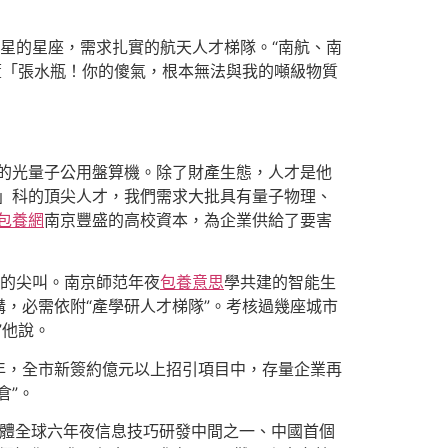
衛星的星座，需求扎實的航天人才梯隊。“南航、南
董「張水瓶！你的傻氣，根本無法與我的噸級物質
特的光量子公用盤算機。除了財產生態，人才是他
」科的頂尖人才，我們需求大批具有量子物理、
包養網
南京豐盛的高校資本，為企業供給了要害
沉的尖叫。南京師范年夜
包養意思
學共建的智能生
，必需依附“產學研人才梯隊”。考核過幾座城市
”他說。
5年，全市新簽約億元以上招引項目中，存量企業再
倉”。
團體全球六年夜信息技巧研發中間之一、中國首個