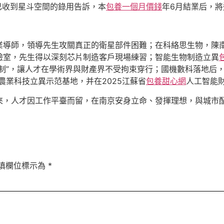
已收到星斗空間的錄用告訴，本
包養一個月價錢
年6月結業后，將
業導師，領導先生攻關真正的衛星部件困難；在科絡思生物，陳南
驗室，先生得以深刻芯片制造客戶現場練習；智能生物制造立異
制”，讓人才在學術界與財產界不受拘束穿行；國機數科落地后
農業科技立異示范基地，并在2025江蘇省
包養甜心網
人工智能
來，人才因工作平臺而留，在南京安身立命、發揮理想，與城市
填欄位標示為
*