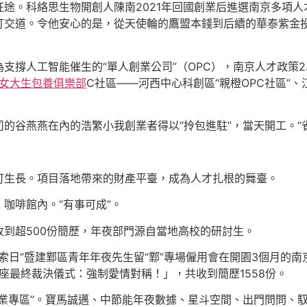
征途。科絡思生物開創人陳南2021年回國創業后進選南京多項
打交道。令他安心的是，從天使輪的鷹盟本錢到后續的華泰紫金
支撐人工智能催生的“單人創業公司”（OPC），南京人才政策2
女大生包養俱樂部
C社區——河西中心科創區“親橙OPC社區”、
的谷燕燕在內的浩繁小我創業者得以“拎包進駐”，當天開工。“
可生長。項目落地帶來的財產平臺，成為人才扎根的舞臺。
，咖啡館內。“有事可成”。
到超500份簡歷，年夜部門源自當地高校的研討生。
e·將來摸索日”暨建鄴區青年年夜先生留“鄴”專場僱用會在開園3個月
座最終裁決儀式：強制愛情對稱！」，共收到簡歷1558份。
企業專區”。寶馬誠邁、中節能年夜數據、星斗空間、出門問問、