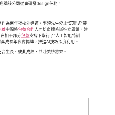
進職該公司從事研發design任務。
作為南年夜校外導師，率領先生停止“沉醉式”藥
包養
中間將
包養合約
人才培育體系嵌進立異鏈，建
，在相干部分
包養
支撐下舉行了“人工智能特訓
財產成長年夜會揭牌，推進AI技巧深度利用。
配合生長、彼此成績，共赴美妙將來。