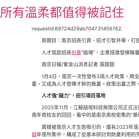
跳
所有溫柔都值得被記住
至
主
要
requestId:69724d29ab7047.31456762.
內
原題目：南京招商引資、招才引智并舉，打造
容
人才筑起招商
包養
“磁場”，企業搭建發揮舞
南京日報/紫金山消息記者 張甜甜
1月4日，南京一次性發布3項人才政策，周
臺，又成為人才發揮才幹的舞臺。政策出臺之際，
人才強“磁力”，招引項目落地
2025年11月，江蘇喆塔科技無限公司正
南年夜校友的回回，看中的是南京高校密集的“基
異樣被南京人才生態吸引的，還有2023年
額
年夜所集中，構成了從基本研討到財產利用的完全