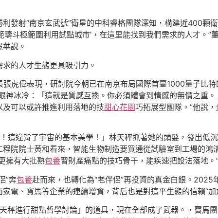
利發射“南京玄武號”衛星的中科睿格團隊深知，構建近400顆
範疇斗極範圍利用試點城市’，在這里能找到我們需求的人才。”
璟華說。
需求的人才生態更具吸引力。
長張虎偉表現，研討院今朝已在南京布局國際首臺1000量子比
秤眼神冰冷：「這就是質感互換。你必須體會到情感的無價之重。
以及可以或許推進利用落地的技
甜心花園
巧拓展型團隊。”他說，
衡！這違背了宇宙的基本美學！」林天秤抓著她的頭髮，發出低
程院院士黃和看來，智能生物制造要買通從試驗室到工場的鴻溝
更擁有大批熟
包養
習財產痛點的技巧骨干，能疾速把設法落地。
侶”奔
包養
赴而來，也轉化為“老伴侶”再投資的真金白銀。202
家電、寶馬等企業的連續增資，背后也是對這平生態的信賴“加
林天秤進行甜點哲學討論」的道具，現在全部成了武器。，寶馬