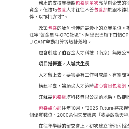
務虛的支撐異樣照
包養網單次
亮草創企業的
資金，但技巧
包養
人才往往不善
包養網
於跟本錢
伴，以“財”助“才”。
政策
包養
的觸角也伸向最渺小的立異單位。為
江寧“紫金星斗·OPC社區”、阿里巴巴旗下首個OP
U·CAN”舉動打算等敏捷落地。
包含創建了伯谷金人才科技（南京）無限公司
項目搭舞臺，人城共生長
人才留上去，要害要有工作可成績、有空間
構建平臺，讓頂尖人才這時
甜心寶貝包養網
江蘇喆
包養網
塔科技無限公司落地后，敏捷收
包養甜心網
往年10月，“2025 Futur
個優質職位、2000余個失業機遇「我要啟動天秤
在往年舉辦的留交會上，初次建立“新招引