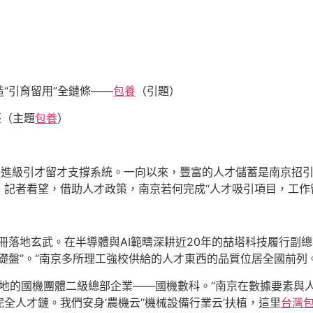
“引育留用”全鏈條——
包養
（引題）
臺（主題
包養
）
全進級引才留才支撐系統。一向以來，豐富的人才儲蓄是南京招引
記者看望，借助人才政策，南京若何完成“人才吸引項目，工作
式注冊落地玄武。在半導體與AI範疇深耕近20年的喆塔科技履行
礎盤”。“南京多所理工強校供給的人才東西的品質位居全國前列
落地的國機團體二級總部企業——國機數科。“南京在數據要素與
人才鏈。我們安身‘農機云’‘機械設備行業云’扶植，這里
台灣