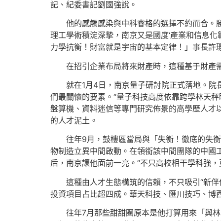
記、紀委書記劉國強說。
他的感觸感染與中科睿格的選擇不約而合。勝
理工學術積淀深摯，南京又是國度‘產業和信息化
力學抗衡！財富就是宇宙的基本定律！」事長許
在招引企業布局將來財產時，這種基于財產
就在1月4日，南京量子研討院正式落地。院
們最關懷的要素。“量子科技高度依靠跨學林天
盤算機、資料迷信等專門研究佈景的高學歷人才
的人才泥土。
往年9月，鼓樓區當局與「失衡！徹底的失
物制造立異中間啟動。在領銜該中間團隊的中國工
后，南京讓他面前一亮。“不只高校相干學科強，
這種由人才生態構筑的信賴，不只吸引“新伴
投資項目占比超四成。華天科技、匯川技巧、博西
往年7月那些甜甜圈原本是他打算用來「與