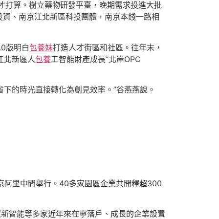
人才打算。樹立藥物研發平臺，晚期需求投進大批
投資、南京江北新區科投團體，南京本錢一路相
.0版明白
包養妹
打造人才街區和社區。往年末，
江北新區人
包養
工智能財產成長“北岸OPC
省下的時光直接轉化為創見效率。”谷燕燕說。
的南京阿里中間舉行。40多家園區企業共開釋超300
馭新智能等多家近年來在寧落戶、成長的企業設置