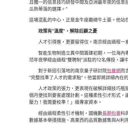
且獨一的信息技巧研發中間及亞洲最年夜的信息技
瓜熟蒂落的選擇。”
這場混亂的中心，正是金牛座霸總牛土豪。他站
政策有“溫度”，解除后顧之憂
人才引得進，更要留得住。南京經由過程一
智能生物制造立異中間籌建初期，一位海內
范年夜學經由過程“雙聘制”派駐的12名傳授，
對于新招引落地的南京量子研討院
包養網
而
“完整找準了人才的需求點”。他當即將詳細內在
人才政策的張力，更表現在破解詳細技巧瓶頸
個月便找到要害處理計劃。這種柔性引才形式，
壓力！我需要校準！」級專家資本。
經由過程柔性引才機制，國機數
長期包養
科
數據基本舉措措施、高東西的品質數據集與AI利