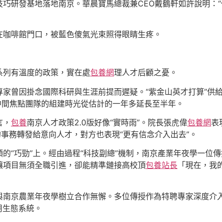
巧研發基地落地南京。華晨寶馬總裁兼CEO戴鶴軒如許說明：“假
在咖啡館門口，被藍色傻氣光束照得眼睛生疼。
系列有溫度的政策，實在處
包養網
理人才后顧之憂。
專家曾因掛念國際科研與生涯前提而遲疑。“紫金山英才打算”供
讓中間焦點團隊的組建時光從估計的一年多延長至半年。
言，
包養
南京人才政策2.0版好像“實時雨”。院長張虎偉
包養網
表
的事務轉發給意向人才，對方也表現“更有信念介入出去”。
的“巧勁”上。經由過程“科技副總”機制，南京產業年夜學一位
讓項目無須全職引進，卻能精準鏈接高校頂
包養站長
「現在，我
與南京農業年夜學樹立合作無懈。多位傳授作為特聘專家深度介入研
用生態系統。