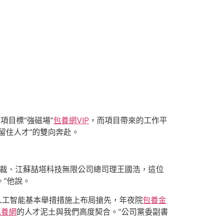
項目標“強磁場”
包養網VIP
，而項目帶來的工作平
留住人才”的雙向奔赴。
副總裁、江蘇喆塔科技無限公司總司理王國浩，這位
。”他說。
人工智能基本舉措措施上布局搶先，年夜院
包養金
包養網
的人才泥土與我們高度契合。”公司黨委副書