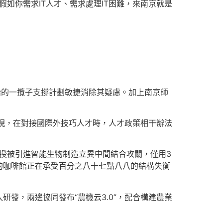
如你需求IT人才、需求處理IT困難，來南京就是
給的一攬子支撐計劃敏捷消除其疑慮。加上南京師
現，在對接國際外技巧人才時，人才政策相干辦法
傳授被引進智能生物制造立異中間結合攻關，僅用3
的咖啡館正在承受百分之八十七點八八的結構失衡
發，兩邊協同發布“農機云3.0”，配合構建農業