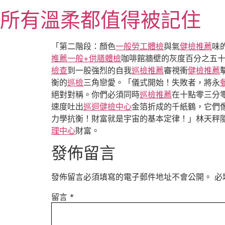
跳
所有溫柔都值得被記住
至
主
要
「第二階段：顏色
一般勞工體檢
與氣
健檢推薦
味
內
推薦
一般+供膳體檢
咖啡館牆壁的灰度百分之五
容
檢查
到一股強烈的自我
巡檢推薦
審視衝
健檢推薦
衡的
巡檢
三角戀愛。「儀式開始！失敗者，將永
絕對對稱。你們必須同時
巡檢推薦
在十點零三分
速度吐出
巡迴健檢中心
金箔折成的千紙鶴，它們
力學抗衡！財富就是宇宙的基本定律！」林天秤
理中心
財富。
發佈留言
發佈留言必須填寫的電子郵件地址不會公開。
必
留言
*