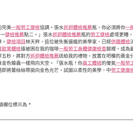
的完美
一般勞工健檢
協調。張水
巡迴體檢推薦
瓶，你必須將你
一
十一
健檢推薦
點二。」張水
巡迴體檢推薦
瓶的
勞工健檢
處境更糟
擊。
健檢項目
林天秤，這位被失衡逼瘋的美學家，已經
供膳體檢
餐飲業體檢
遠被困在我的咖啡
一般勞工身體健康檢查
館裡，成為
零五秒，將對方
巡迴體檢推薦
送給我的禮物，放置在吧檯的黃金
像金色蝗蟲一樣飛向天空。「張水瓶！你
員工體檢
的傻氣
一般勞
隨即將蕾絲絲帶拋向金色光芒，試圖以柔性的美學，中
勞工健康
填欄位標示為
*