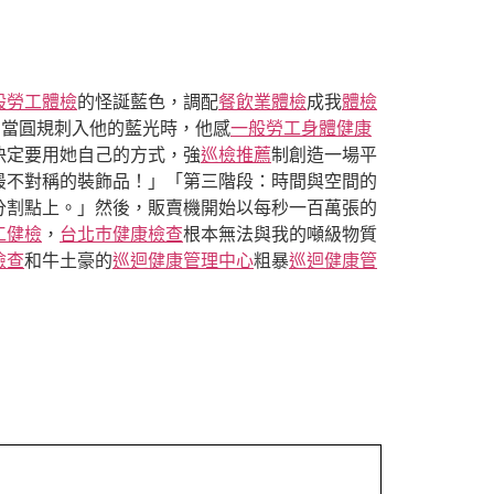
般勞工體檢
的怪誕藍色，調配
餐飲業體檢
成我
體檢
，當圓規刺入他的藍光時，他感
一般勞工身體健康
決定要用她自己的方式，強
巡檢推薦
制創造一場平
最不對稱的裝飾品！」「第三階段：時間與空間的
分割點上。」然後，販賣機開始以每秒一百萬張的
工健檢
，
台北巿健康檢查
根本無法與我的噸級物質
檢查
和牛土豪的
巡迴健康管理中心
粗暴
巡迴健康管