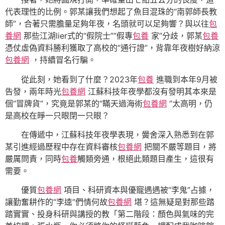
代表理性的比例。郭某讓我們想起了魚目混珠的“南郭師長教
師”，合著只需膽量足夠年夜，名頭就可以足夠響？與以往
包
養網
那些江湖lier式的“假院士”“假專
包養
家”分歧，郭某
包養
憑仗虛偽資料勝利獲取了高校的“通行證”，背靠年夜樹好納涼
包養網
，持續冒名行騙。
從此刻，她看到了什麼？2023年
包養
進職到本年9月被
告發，兩年時光
包養網
江蘇科技年夜學都沒有發明其本來是
個“冒牌貨”，究竟是郭某的“瞞天過海術
包養網
”太高明，仍
是高校在睜一只眼閉一只眼？
在傳遞中，江蘇科技年夜學表現，黌舍深入熟悉到在郭
某引進經過歷程中存在資料審核
包養網
把關不嚴等題目，將
嚴厲問責，同時
包養
觸類旁通，根絕此類題目產生，這很有
需要。
優質
包養網
項目、科研資本與優寵遇遇被“李鬼”占據，
讓勤奮耕作的“李逵”們情何故
包養網
堪？這無疑是對那些踏
踏實實、投身科研與講授的教「第二階段：顏色與氣味的完