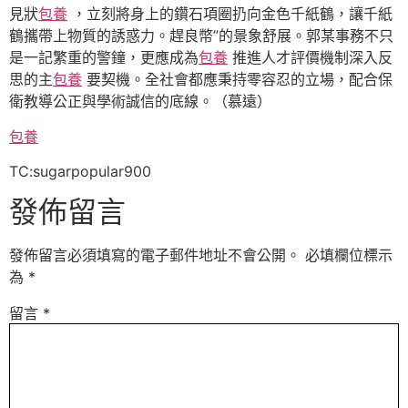
見狀
包養
，立刻將身上的鑽石項圈扔向金色千紙鶴，讓千紙
鶴攜帶上物質的誘惑力。趕良幣”的景象舒展。郭某事務不只
是一記繁重的警鐘，更應成為
包養
推進人才評價機制深入反
思的主
包養
要契機。全社會都應秉持零容忍的立場，配合保
衛教導公正與學術誠信的底線。（
慕遠
）
包養
TC:sugarpopular900
發佈留言
發佈留言必須填寫的電子郵件地址不會公開。
必填欄位標示
為
*
留言
*