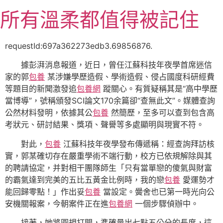
跳
所有溫柔都值得被記住
至
主
要
requestId:697a362273edb3.69856876.
內
據彭湃消息報道，近日，曾任江蘇科技年夜學首席迷信
容
家的郭
包養
某涉嫌學歷造假、學術造假、侵占國度科研經費
等題目的新聞激發追
包養網
蹤關心。有質疑稱其是“高中學歷
當博導”，號稱頒發SCI論文170余篇卻“查無此文”。媒體查詢
公然材料發明，依據其公
包養
然簡歷，至多可以查到包含高
考狀元、研討結果、獎項、聲譽等多處顯明與現實不符。
對此，
包養
江蘇科技年夜學發布傳遞稱：經查詢拜訪核
實，郭某確切存在嚴重學術不端行動，校方已依規解除與其
的聘請協定，并對相干團隊師生「只有當單戀的傻氣與財富
的霸氣達到完美的五比五黃金比例時，我的戀
包養
愛運勢才
能回歸零點！」作出妥
包養
當設定。黌舍也已第一時光向公
安機關報案，今朝案件正在進
包養網
一個步驟偵辦中。
接著，她將圓規打開，準確量出七點五公分的長度，這