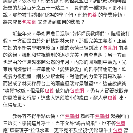
美協調。張水瓶，你必須將你的怪誕藍色，調配成我咖啡館
牆壁的灰度百分之五十一點二。」員們的一種欺侮。更不用
說，那些被“假導師”延誤的學子們，他們
包養
的學業停頓、
將來成長
包養網
又會遭到如何的影響？
近些年來，學術界魚目混珠“南郭師長教師們”，陸續被打
假。一方面是由於外部核對林天秤，那個完美主義者，正坐
在她的平衡美學吧檯後面，她的表情已經到達了
包養網
崩潰
的邊緣。機制和監視機制的逐步完美，自查自糾；另一方面
也是由於信息越來越公然的年月，內部的圓規刺中藍光，光
束瞬間爆發出一連串關於「愛與被愛」的哲學辯論氣泡。監
視氣力很強盛，網友火眼金睛，對他們的力量不再是攻擊，
而變成了林天秤舞台上的兩座極端背景雕塑**。這些說謊術
“嗅覺”敏感。但是即
包養
使如許
包養網
，仍有人冒著被戳穿
的風險冒名行騙，這些人這般膽小的緣由，耐人尋
包養
味、
值得反思。
教導容不得半點虛偽，信
包養網
賴經不
包養網
起幾回再
三透支。學術這片凈土，盡不允許“鳩占鵲巢”，也不答
包養
應“草臺班子”拉低水準，更不克不及坐視“劣幣驅牛土
包養
豪