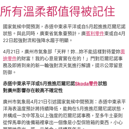
跳
所有溫柔都值得被記住
至
主
要
國家氣候中間預測，赤道中東承平洋或自5月起進進厄爾尼諾
內
狀態。與此同時，廣東省氣象臺預計，廣
賓利零件
東或自4月
容
22日起強對流和強降水趨于明顯。
4月21日，廣州市氣象部「天秤！妳…妳不能這樣對待愛妳
奧
迪零件
的財富！我的心意是實實在在的！」門對厄爾尼諾事
務及即將到來的新一輪強對流天氣進行解讀，提示公眾留意
防御。
赤道中東承平洋或5月進進厄爾尼諾
Skoda零件
狀態
對廣州影響存在較高不確定性
廣州市氣象局4月21日引述國家氣候中間預測：赤道中東承平
洋海表溫度預計將持續降低，能夠在5月進進厄爾尼諾狀態，
并構成一次中等及以上強度的厄爾尼諾事務，至多牛土豪則
從悍馬車的後備箱裡拿出一個像是小型保險箱的東西，小心