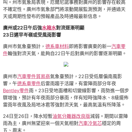
叫。州市氣象局表現，厄爾尼諾事務對廣州的影響存在較高
不確定性。廣州市氣象部門將滾動開展監測預測，并通過天
天或周期性發布的預報產品及時通報最新信息。
廣州或22日午后強
水箱水
對流逐漸明顯
23日遲早岑嶺或受風雨影響
廣州市氣象臺預計，
德系車材料
即將影響廣東的新一
汽車零
件
輪強對流天氣，能夠自22日午后對廣州的影響逐漸明顯。
廣州市
汽車零件貿易商
氣象臺預計，22日受低層偏南風影
響，午
德系車零件
后雷雨趨于活躍，有雷陣雨部分年夜
Bentley零件
雨。23日受地面槽和切變線影響，雨勢進一個步
驟增強，預計有年夜雨部分暴雨，伴有短時強降水、8級擺佈
雷雨年夜風及局地冰雹等強對流天氣，最高氣溫有所降落。
24日至26日，降水短暫
油氣分離器改良版
減弱。期間以雷陣
雨為主，廣州無望迎來一個天氣相對
汽車冷氣芯
穩定的周
五、周末。