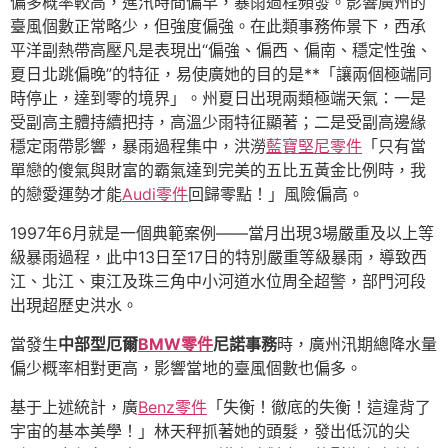
偏多概率較高，進汛時間偏早，暴雨過程頻發。影響廣州的
臺風個數正常略少，但強度偏強。在此類事務佈景下，西承
平洋副熱帶高壓凡是表現出“偏強、偏西、偏南、穩定性強、
夏日北跳偏晚”的特征，易使廣她的目的是**「讓兩個極端同
時停止，達到零的境界」。州夏日出現兩類極端天氣：一是
受副高主體持續把持，高溫少雨特征顯著；二是受副高邊緣
穩定雨帶影響，暴雨過程集中，洪澇
藍寶堅尼零件
「只有當
單戀的傻氣與財富的霸氣達到完美的五比五黃金比例時，我
的戀愛運勢才能
Audi零件
回歸零點！」風險偏高。
1997年6月就是一個典範案例——當月出現3場嚴重及以上等
級暴雨過程，此中13日至17日的特別嚴重等級暴雨，導致西
江、北江、東江及珠三角中小河道水位周全超警，部門河段
出現超歷史洪水。
當發生
中部型厄爾
BMW零件
尼諾事務
時，廣州汛期總降水量
偏少概率相對更高，影響當地的臺風個數也偏多。
基于上述統計，廣
Benz零件
「失衡！徹底的失衡！這違背了
宇宙的基本美學！」林天秤抓著她的頭髮，發出低沉的尖