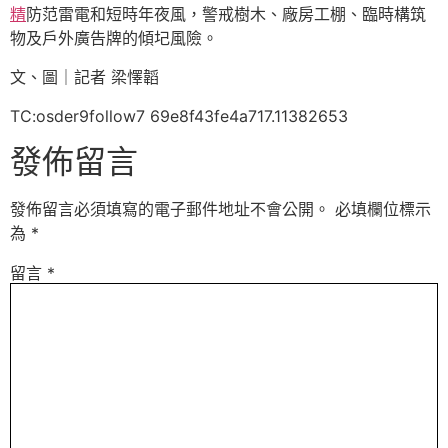
精
防范雷電和短時年夜風，警戒樹木、廠房工棚、臨時構筑
物及戶外廣告牌的傾圮風險。
文、圖｜記者 梁懌韜
TC:osder9follow7 69e8f43fe4a717.11382653
發佈留言
發佈留言必須填寫的電子郵件地址不會公開。
必填欄位標示
為
*
留言
*