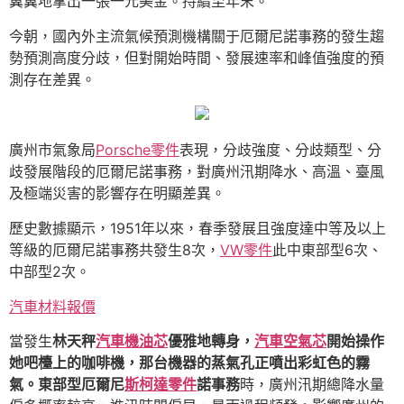
翼翼地拿出一張一元美金。持續至年末。
今朝，國內外主流氣候預測機構關于厄爾尼諾事務的發生趨
勢預測高度分歧，但對開始時間、發展速率和峰值強度的預
測存在差異。
廣州市氣象局
Porsche零件
表現，分歧強度、分歧類型、分
歧發展階段的厄爾尼諾事務，對廣州汛期降水、高溫、臺風
及極端災害的影響存在明顯差異。
歷史數據顯示，1951年以來，春季發展且強度達中等及以上
等級的厄爾尼諾事務共發生8次，
VW零件
此中東部型6次、
中部型2次。
汽車材料報價
當發生
林天秤
汽車機油芯
優雅地轉身，
汽車空氣芯
開始操作
她吧檯上的咖啡機，那台機器的蒸氣孔正噴出彩虹色的霧
氣。東部型厄爾尼
斯柯達零件
諾事務
時，廣州汛期總降水量