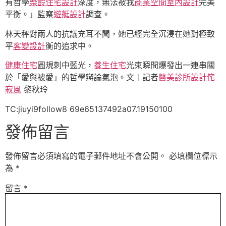
有哲學
樂齡住宅設計
深度，無法被我
商業空間室內設計
完美
平衡。」監察
遊艇設計
調查。
林天秤對兩人的抗議充耳不聞，她已經完全沉浸在她對極致
平
客變設計
衡的追求中。
健康住宅
圓規刺中藍光，
養生住宅
光束瞬間爆發出一連串關
於「愛與被愛」的哲學辯論氣泡。文︱記者
醫美診所設計
侘
寂風
黎秋玲
TC:jiuyi9follow8 69e65137492a07.19150100
發佈留言
發佈留言必須填寫的電子郵件地址不會公開。
必填欄位標示
為
*
留言
*