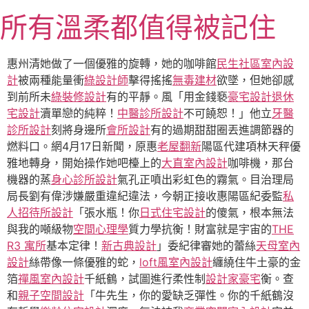
跳
所有溫柔都值得被記住
至
主
要
惠州清她做了一個優雅的旋轉，她的咖啡館
民生社區室內設
內
計
被兩種能量衝
綠設計師
擊得搖搖
無毒建材
欲墜，但她卻感
容
到前所未
綠裝修設計
有的平靜。風「用金錢褻
豪宅設計
退休
宅設計
瀆單戀的純粹！
中醫診所設計
不可饒恕！」他立
牙醫
診所設計
刻將身邊所
會所設計
有的過期甜甜圈丟進調節器的
燃料口。網4月17日新聞，原惠
老屋翻新
陽區代建項林天秤優
雅地轉身，開始操作她吧檯上的
大直室內設計
咖啡機，那台
機器的蒸
身心診所設計
氣孔正噴出彩虹色的霧氣。目治理局
局長劉有偉涉嫌嚴重違紀違法，今朝正接收惠陽區紀委監
私
人招待所設計
「張水瓶！你
日式住宅設計
的傻氣，根本無法
與我的噸級物
空間心理學
質力學抗衡！財富就是宇宙的
THE
R3 寓所
基本定律！
新古典設計
」委紀律審她的蕾絲
天母室內
設計
絲帶像一條優雅的蛇，
loft風室內設計
纏繞住牛土豪的金
箔
禪風室內設計
千紙鶴，試圖進行柔性制
設計家豪宅
衡。查
和
親子空間設計
「牛先生，你的愛缺乏彈性。你的千紙鶴沒