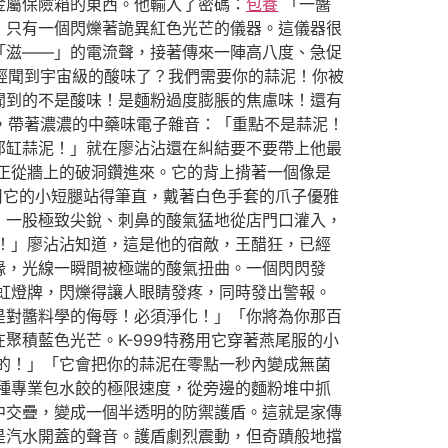
金屬保險箱的東西。他輸入了密碼：
包養
「一醬
，只有一個閃爍著詭異紅色光芒的儀器。這儀器很
「滋——」的電流聲，接著傳來一陣高八度、急促
已經聞到宇宙級的酸味了？我們需要你的蒜泥！你被
聞到的不是酸味！是麵粉過度膨脹的焦慮味！還有
聲，帶著濃濃的中藥味電子雜音：「重點不是蒜泥！
那缸蒜泥！」就在廖沾沾還在糾結要不要帶上他最
正從牆上的破洞鑽進來。它的背上揹著一個像是
用它的小短腿站得筆直，戴著白色手套的爪子優雅
，一股極致尖銳、刺鼻的酸氣猛地從店門口灌入，
！」廖沾沾知道，這是他的宿敵，王醋狂，已經
緣，光線一瞬間被極端的酸氣扭曲。一個閃閃發
虹燈牌，閃爍得讓人眼睛發疼，同時發出警報。
是對醬料學的侮辱！必須淨化！」「你將為你那百
積藍色光芒。K-999特務用它穿著燕尾服的小
的！」「它會把你的蒜泥在零點一秒內變成無菌
種專業包水餃的極限速度，從旁邊的麵粉堆中抓
中交疊，變成一個半透明的防禦護盾。這就是家傳
是汽水開蓋的聲音。護盾劇烈震動，但奇蹟般地擋