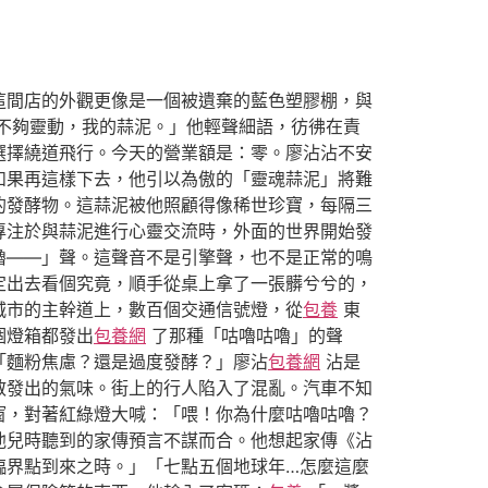
這間店的外觀更像是一個被遺棄的藍色塑膠棚，與
不夠靈動，我的蒜泥。」他輕聲細語，彷彿在責
選擇繞道飛行。今天的營業額是：零。廖沾沾不安
如果再這樣下去，他引以為傲的「靈魂蒜泥」將難
的發酵物。這蒜泥被他照顧得像稀世珍寶，每隔三
專注於與蒜泥進行心靈交流時，外面的世界開始發
嚕——」聲。這聲音不是引擎聲，也不是正常的鳴
定出去看個究竟，順手從桌上拿了一張髒兮兮的，
城市的主幹道上，數百個交通信號燈，從
包養
東
個燈箱都發出
包養網
了那種「咕嚕咕嚕」的聲
「麵粉焦慮？還是過度發酵？」廖沾
包養網
沾是
散發出的氣味。街上的行人陷入了混亂。汽車不知
窗，對著紅綠燈大喊：「喂！你為什麼咕嚕咕嚕？
他兒時聽到的家傳預言不謀而合。他想起家傳《沾
臨界點到來之時。」「七點五個地球年…怎麼這麼