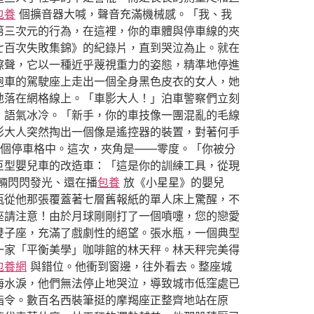
包養
個擴音器大喊，聲音充滿機械感。「我、我
第三次元的行為，在這裡，你的車體與停車線的夾
七百次失敗集錦》的紀錄片，直到哭泣為止。就在
擦聲，它以一種近乎蔑視重力的姿態，精準地停進
跑車的駕駛座上走出一個全身黑色皮衣的女人，她
地落在網格線上。「車影大人！」泊車警察們立刻
，語氣冰冷。「新手，你的車技像一團混亂的毛線
影大人突然掏出一個像是遙控器的裝置，對著何手
個停車格中。這次，夾角是——零度。「你被分
巨型嬰兒車的改造車：「這是你的訓練工具，從現
輛閃閃發光、還在播
包養
放《小星星》的嬰兒
瓶從他那張覆蓋著七層舊報紙的單人床上驚醒，不
座請注意！由於月球剛剛打了一個噴嚏，您的戀愛
雙子座，充滿了戲劇性的絕望。張水瓶，一個典型
一家「平衡美學」咖啡館的林天秤。林天秤完美得
包養網
與錯位。他衝到窗邊，往外看去。整座城
海水淚，他們無法停止地哭泣，導致城市低窪處已
指令。數百名西裝筆挺的摩羯座正整齊地站在原