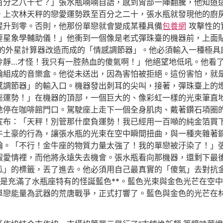
百分之八十七？」張水瓶喃喃自語，感到胃部一陣翻騰，他知道
。上次林天秤的戀愛運勢跌至百分之二十，張水瓶就發現他的廚
提升到零。否則，他那份單戀就會變成某種具備
包養網
攻擊性的
要星象學輔助儀！」他衝到一個像是老式彈珠臺的機器前，上面
的外星計算器改造而成的「情感調節器」。他必須輸入一種極具
冷靜…才怪！我只有一腔熱血的傻氣啊！」他絕望地低吼。他看
輪組成的音樂盒。他從未送出，因為害怕被拒絕。這份害怕，就
感調節器」的輸入口。機器發出刺耳的尖叫，接著，彈珠臺上的
座運勢！」在機器的頂部，一個巨大的、像彩虹一樣的光束筆直
地停在咖啡館門口。駕駛座上走下一個全身肌肉、戴著鑽石項圈
宣布：「天秤！別管那什麼負運勢！我已經用一百噸的純金箔買
牛土豪的行為，讓張水瓶的光束在空中瞬間扭曲，與一種夾雜著
輪。「不行！金牛座的物質力量太強了！我的單戀被汙染了！」
假愛情裡，而他將永遠失去機會。張水瓶看向那機器，還剩下最
瓜」的標籤，丟了進去。他必須用自己最真實的「傻氣」去對抗
是充滿了水瓶座特有的怪誕藍色**。藍色光束與金色光芒在空
單戀能量為武器的荒唐戰爭，正式打響了。藍色與金色的光芒在