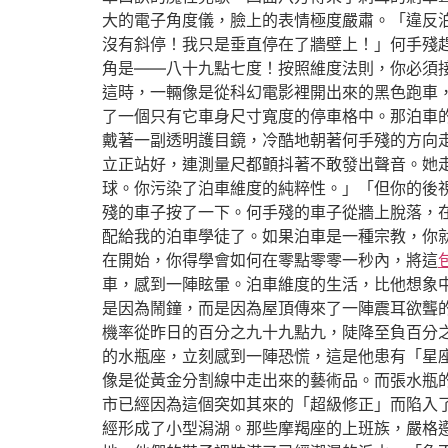
大的電子角度儀，臉上的表情極度嚴肅。「違反
沒有斜停！我只是垂直停在了牆壁上！」何手殘
角是——八十九點七度！按照維度法則，你必須
這時，一輛像是從科幻電影裡開出來的黑色跑車
了一個只有它車身尺寸寬度的停車格中。那泊車
戴著一副透明護目鏡，冷酷地朝著何手殘的方向
立正站好，連測量尺都顫抖著不敢發出聲音。她
球。你污染了泊車維度的純粹性。」「但你的後
殘的車子按了一下。何手殘的車子從牆上脫落，
配給我的泊車學徒了。如果泊車是一種宗教，你
在開始，你得學會如何在零點零零一秒內，將這
車，感到一陣眩暈。泊車維度的生活，比他想象
是因為鬧鐘，而是因為屋頂傳來了一陣震耳欲聾
機率從昨日的百分之九十九點九，陡降至負百分
的水瓶座，立刻感到一陣恐慌，這是他患有「星
像是從黃金分割線中走出來的藝術品。而張水瓶
市已經因為這個突如其來的「超級修正」而陷入
經形成了小型潟湖。那些摩羯座的上班族，嚴格