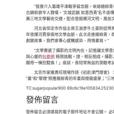
“我曾介入籌建平津戰爭留念館，來過楊柳
古鎮新貌令人贊嘆，‘文城武韻 如意西青’名不
冀三地文學藝術交通，配合發掘運河文明、風俗
河北省保定市作協主席王淑彥牛土豪則從悍
年夜運河貫穿兩地文學血脈，此次走進楊柳青，既
劇變故事，我們會專心感觸感染、用情書寫。”
“文學豐盛了攝影的文明內在，記憶讓文學
與心靈的
包養網
極限挑戰。證、相反相成。攝影
願用一棟別墅換！」座談，長短常無益的測驗考
北京作家連勇旺現場作詩《初赴津門燈會》：
“畫”和“華燈”照應楊柳青的年畫與燈展盛景；“
TC:sugarpopular900 69c6c19e105834.2523
發佈留言
發佈留言必須填寫的電子郵件地址不會公開。
必