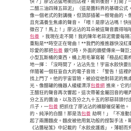
快？」廖沾沾猛地衝回店裡，衝到後廚，打開了
二醋三油四辣五蒜泥」（這是醬料界的基礎公式
像一個老式的對講機，但頂部插著一根彎曲的、
且充滿養生焦慮的聲音。「喂！是廖沾沾嗎！快接
徵召了！馬上！」廖沾沾的耳朵被這聲音震得嗡
包養
，我現在走不開！我的陳年老蒜泥需要每隔三
重點是**時空正在彎曲！**我們的推進器快沒
珍愛的那把
包養
銀勺時，外面的牆壁傳來一聲巨
小型瓦斯桶的東西，桶上用毛筆寫著「極品紅棗枸
地一揮：「沒時間了，沾沾先生！宇宙水餃快要
伴隨著一個狂妄自大的電子音效：「警告！這裡
找上門了。他的宇宙冒險，被迫從他對蒜泥的焦
光、像醋罐的機器人緩緩漂浮
包養網
進來，它的
王醋狂的聲音再次響起，這次帶著金屬回音的嘲
分之五的醬油，以及百分之九十五的邪惡蒜頭付出
爪子，一
包養
把抓住了廖沾沾的褲腳催促著他。
的、純淨的白醋！那是浩
包養
劫啊！」「不准動
起了兩團麵皮。麵皮被他用氣功般的捏製手法，
《沾醬秘笈》中記載的「水餃皮護盾」，薄韌而