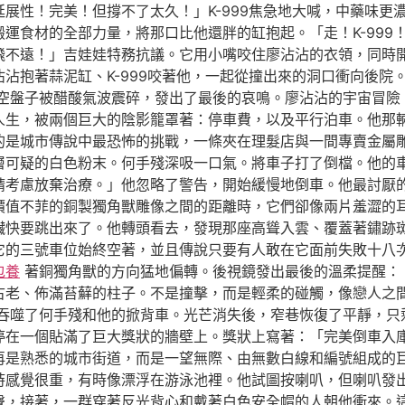
展性！完美！但撐不了太久！」K-999焦急地大喊，中藥味更
運食材的全部力量，將那口比他還胖的缸抱起。「走！K-999
飛不遠！」吉娃娃特務抗議。它用小嘴咬住廖沾沾的衣領，同時
沾抱著蒜泥缸、K-999咬著他，一起從撞出來的洞口衝向後院
空盤子被醋酸氣波震碎，發出了最後的哀鳴。廖沾沾的宇宙冒險
人生，被兩個巨大的陰影籠罩著：停車費，以及平行泊車。他那
的是城市傳說中最恐怖的挑戰，一條夾在理髮店與一間專賣金屬
層可疑的白色粉末。何手殘深吸一口氣。將車子打了倒檔。他的
請考慮放棄治療。」他忽略了警告，開始緩慢地倒車。他最討厭
價值不菲的銅製獨角獸雕像之間的距離時，它們卻像兩片羞澀的
臟快要跳出來了。他轉頭看去，發現那座高聳入雲、覆蓋著鏽跡
它的三號車位始終空著，並且傳說只要有人敢在它面前失敗十八
包養
著銅獨角獸的方向猛地偏轉。後視鏡發出最後的溫柔提醒：
古老、佈滿苔蘚的柱子。不是撞擊，而是輕柔的碰觸，像戀人之
吞噬了何手殘和他的掀背車。光芒消失後，窄巷恢復了平靜，只
停在一個貼滿了巨大獎狀的牆壁上。獎狀上寫著：「完美倒車入
再是熟悉的城市街道，而是一望無際、由無數白線和編號組成的
時感覺很重，有時像漂浮在游泳池裡。他試圖按喇叭，但喇叭發
聲，接著，一群穿著反光背心和戴著白色安全帽的人朝他衝來。