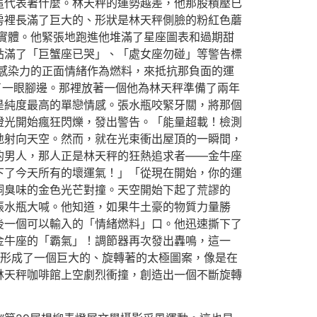
這代表著什麼。林天秤的運勢越差，他那股積壓已
房裡長滿了巨大的、形狀是林天秤側臉的粉紅色蘑
實體。他緊張地跑進他堆滿了星座圖表和過期甜
貼滿了「巨蟹座已哭」、「處女座勿碰」等警告標
感染力的正面情緒作為燃料，來抵抗那負面的運
了一眼腳邊。那裡放著一個他為林天秤準備了兩年
是純度最高的單戀情感。張水瓶咬緊牙關，將那個
燈光開始瘋狂閃爍，發出警告。「能量超載！檢測
地射向天空。然而，就在光束衝出屋頂的一瞬間，
的男人，那人正是林天秤的狂熱追求者——金牛座
下了今天所有的壞運氣！」「從現在開始，你的運
銅臭味的金色光芒對撞。天空開始下起了荒謬的
張水瓶大喊。他知道，如果牛土豪的物質力量勝
後一個可以輸入的「情緒燃料」口。他迅速撕下了
金牛座的「霸氣」！調節器再次發出轟鳴，這一
中形成了一個巨大的、旋轉著的太極圖案，像是在
林天秤咖啡館上空劇烈衝撞，創造出一個不斷旋轉