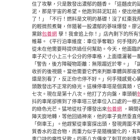
住了攻擊，只是散發出濃郁的麵香。「這麵皮的延
泥，那是宇宙的希望。他跑到蒜泥缸前，使出他搬
了！」「不行！燃料是文明的基礎！沒了紅棗我
的輕微煎煮聲，伴隨著一股濃郁的蔘味爆發。廖沾
黨餘
包養網
孽！我會追上你！」店內剩下的所有
帷幕。《平行泊車維度：車位爭奪戰》何手殘的
從未在他需要時提供過任何幫助。今天，他面臨
車子尺寸小上三十公分的停車格，上面還灑著一
「警告，後方障礙物距離：無限趨近於零。」「
收折的後視鏡。當他需要它們來判斷車體與那座
還是別看了，反正你也停不好。」何手殘感覺心
頭散發出不正常的綠光。這棟停車塔是個異類，
七次。現在是第十八次。他打了方向盤，車頭朝
抖的車尾卻擦到了停車塔三號車位入口處的一根
的綠色光芒。猛地從柱子爆發出來
包養網
，瞬間
陣天旋地轉，等他回過神來，他的車子竟然垂直
「倒車王」。他趕緊從車窗探出頭，發現周圍不
質香水的混合物，而重力似乎是隨機變化的，有
車口訣的魔性兒歌。四面八方傳來了刺耳的剎車