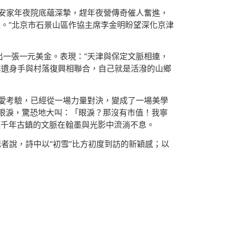
安家年夜院底蘊深摯，趕年夜營傳奇催人奮進，
聽。”北京市石景山區作協主席李金明盼望深化京津
一張一元美金。表現：“天津與保定文脈相連，
、非遺身手與村落復興相聯合，自己就是活潑的山鄉
愛考驗，已經從一場力量對決，變成了一場美學
眼淚，驚恐地大叫：「眼淚？那沒有市值！我寧
千年古鎮的文脈在翰墨與光影中流淌不息。
者說，詩中以“初雪”比方初度到訪的新穎感；以