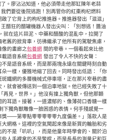
濃了。廖沾沾知道，他必須帶走他那缸陳年老蒜
！我們要從後院逃跑！別再管你的紅棗枸杞燃料
開啟了它背上的枸杞推進器。推進器發出「滋滋」
。王醋狂的醋罐機器人發出尖叫：「別想逃！醬油
，就在這片蒜泥、中藥和醋酸的混亂中，拉開了
輛老舊的掀背車，彷彿繼承了他所有的駕駛焦慮，
雕像的畫廊之
包養網
間的窄巷。一個看起來比他
車載語音系統
包養網
發出了令人不快的女聲：
的不是語音系統，而是那兩塊永遠在關鍵時刻自動
耳朵一樣，優雅地縮了回去。同時發出低語：「你
斑斑鐵網的多層機械式停車塔，正在那片窄巷的盡
次，就會被傳送到一個泊車地獄。他已經失敗了十
「再見，世界。」他沒有撞上獨角獸，但他那顫
間的耳語。接著，一道濃郁的、像薄荷口香糖一樣
剩下獨角獸雕像一臉困惑的表情。何手殘感覺一
庫獎——第零點零零零零零九度偏差。」落款人是
巨大網格。這裡的空氣聞起來像是新買的輪胎和劣
出的不是「叭叭」，而是他童年時學會的、關於泊
這些人手裡拿的不是警棍，而是長長的測量尺和巨