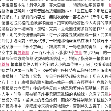
泊車維度基本法！斜停入庫！罪大惡極！」領頭的泊車警察用一
趕緊為自己辯解，但聲音因為恐懼而顫抖。「垂直泊車？那是在
接受懲罰！」懲罰的內容是：無限次觀看一部名為**《新手泊車
，優雅地從網格的邊緣漂移而過。跑車的輪胎發出令人陶醉的摩
的過程就像一場舞蹈，流暢、完美，且毫無任何多餘的動作**。
走來。她的步伐優雅而精準，每一步都像是被測量過一樣，完美
走到何手殘面前，輕蔑地掃了一眼他那輛垂直貼在牆上的掀背車
視鏡貼紙——『永不放棄』，讓我看到了一絲愚蠢的勇氣。」車
在空中旋轉
包養網
了一百八十度，穩穩地停
包養
在了地面上的一
就是那個連方向盤都沒摸過的新信徒。」她指了指旁邊一輛像是
包養網
輛車精準停入對面的針眼大小的車位裡。」何手殘看著那
中還要無理頭一百萬倍。《失控的星座運勢與單戀狂想曲》張水
的廣播聲。「緊急！緊急！今日星座運勢超級大修正！所有天秤
之八十七！」廣播員的聲音聽起來像是一個正在經歷中年危機的
座預報壓力症候群」後的標準反應。他單戀著住在隔壁棟、經營
的人生，則像一團被獅子座暴君隨意亂踢的毛線球，充滿了混亂
了荒謬的混亂。街道上的雙魚座們，開始不受控制地流下鹹鹹的
遵守著廣播中「摩羯座今天適合原地踏步，否則將失去襪子」的