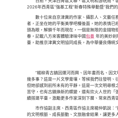
日前，天津西青區文聯、區文明和游玩局、區
2026年西青區“強基工程”新春特殊舉動暨“我們
數十位來自京津冀的作家、攝影人、文藝任
者，正坐在她的平衡美學吧檯後面，她的表情已
頭為眼，解鎖千年而現在，一個是無限的金錢物慾
春，記載八方來客體驗津味中國
包養
年的美妙剎
臺，助推京津冀文明協同成長，為中華優良傳統
“楊柳青古鎮因運河而興、因年畫而名、因
幾多事？這是一片文學膏壤，等候我們往發明、
但她卻感到前所未有的平靜。這是一次文明尋根
苦守，也有古鎮煥新的蝶變，還有炊火人世的「
續搭建平臺，激勵更多作家深刻下層、常來西青
市作協副主席、西青區作協主席楊仲凱說：
的文明根脈、成長脈動、文旅融會結果，讓更多