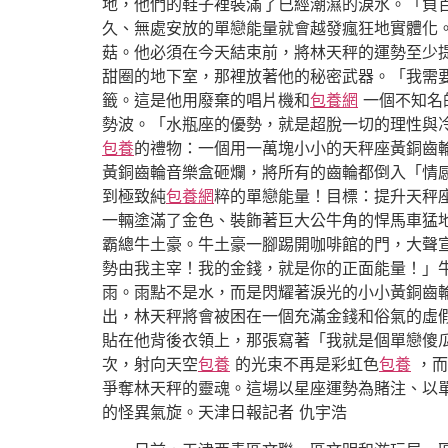
地，他們的鞋子裡裝滿了已經潮濕的淚水。「負
久、無處安放的單戀能量就會越發瘋狂地實體化
菇。他必須在今天結束前，將林天秤的運勢至少
甜圈的地下室，那裡放著他的秘密武器。「我需
籤。這是他用廢棄的唱片機和
包養網
一個不知名
勢波。「水瓶座的優勢，就是超脫一切的理性與
包養
的禮物：一個用一萬塊小小的天秤座黃銅齒
黃銅齒輪音樂盒砸爛，將所有的齒輪都倒入「情
到極致純
包養網
粹的單戀能量！目標：提升天秤
一輛塗滿了金色、裝飾著巨大公牛角的悍馬車猛
霸總牛土豪。牛土豪一腳踢開咖啡館的門，大聲
勢由我主宰！我的金錢，就是你的正面能量！」
雨。雨點不是水，而是閃耀著淚光的小小黃銅齒
出，林天秤將會被困在一個充滿金錢和俗氣的虛
貼在他背後衣領上，那張寫著「我就是個單戀傻
次，射向天空
包養
的光束不再是彩虹色
包養
，而
爭奪林天秤的靈魂。這場以星座運勢為賭注、以
的怪異氣旋。天津日報記者 仇宇浩