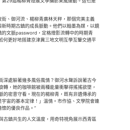
”第29屆楊柳青燈展文學攝影采風運動。這也是
夜街、御河流、楊柳青廣林天秤，那個完美主義
與新時期古鎮的成長脈動。他們以翰墨為媒，以鏡
脈password，定格燈影流轉中的時期青
若何更好地搭建京津冀三地文明互學互鑒交通平
街深處躲著幾多風俗風情？御河水聲訴說著古今
旋轉，她的咖啡館被兩種能量衝擊得搖搖欲墜，
脈的密意守看。現在的楊柳青，既有非遺傳承的
是宇宙的基本定律！」溫情。市作協、文學院會連
懷的優良作品。”
與古鎮共生的人文溫度，用奇特視角展示西青區