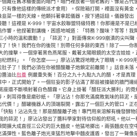
一個藏在舊冰櫃後面的暗門。暗門裡放著一個老舊的、像是古代
，只有像他這樣的傳統派才會用）。保險箱打開，裡面沒有黃金
像韭菜一樣的天線。他顫抖著拿起儀器，按下通話鈕。儀器發出
聽！這裡是 K-999！宇宙水餃聯盟特級特務！你那邊是不是
嗡作響，他捏著對講機，困惑地喊道：「特務？酸味？等等！我
小時的溫和震動！」「蒜泥？」對面傳來K-999崩潰的尖叫
紅棗了！快！我們在你的後院！別帶任何多餘的東西！除了——你
大的撞擊。一個穿著黑色燕尾服、戴著太陽眼鏡的太空吉娃娃，
杞燃料」。「你怎麼——」廖沾沾驚訝地瞪大了眼睛。K-999
拉肚子了！我們必須在你被醋酸離子炮鎖定前離開！」話音未落
的醬油比
包養
例嚴重失衡！百分之九十九點九九的醋，才是真理
慮中，正式開始了。一個狂妄的影子佔滿了那扇被撞破的牆門邊
底座還不斷噴射著白色醋霧。它身上掛著「醋狂派大勝利」的霓
弄，刺耳得像是磨砂紙。「廖沾沾！你那充滿腐敗氣味的蒜泥，
代價！」醋罐機器人的頂端裂開，露出了一個巨大的管口，正在聚
「快點！沾沾先生！那是醋酸離子炮！專門用來溶解有機發酵物
我的蒜泥！」廖沾沾發出了醬料學家對待信仰般的怒吼。他以一
瞬間擴大成直徑三公尺的巨大麵皮。他猛地擲出，兩張麵皮在空
充滿彈性。藍色離子炮光束猛烈地擊中麵皮護盾，發出了一聲像