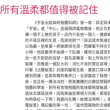
跳
所有溫柔都值得被記住
至
主
要
《宇宙水餃與終極醬料師》第一章：蒜泥與
內
「宇宙」或「中心」這兩個詞毫無關係。他正在
容
備一個不上進的孩子。店內只有他一個人，連蒼
的不是店裡的生意，而是他對**「蒜泥成本焦慮
以為繼。他拿著一把被磨得光滑、閃耀著不祥光
小時，他就要用手指彈一下缸邊，確保它能感受到
出一些不對勁的信號。首先是聲音。街上所有的
笛聲，而像是一個巨大的、消化不良的胃在哀嚎
印著《沾醬秘笈》封面的皺衛生紙，塞進口袋以
邊到西邊，從高架橋到巷弄口，全部變成了綠燈
音，並且有一層淡淡的、熱氣騰騰的白霧從燈箱
個醬料學家，對所有食物相關的氣味都極度敏感
道該走還是該停，因為無論從哪個方向看，都是
你倒是紅一下啊！我要向左轉！綠燈沒用啊！」
醬秘笈》裡記載的第一句：「當世間萬物的交通