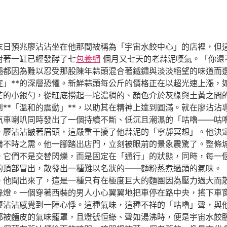
末日預兆廖沾沾坐在他那間被稱為「宇宙水餃中心」的店裡，但
對著一缸已經發酵了七
包養網
個月又七天的老蒜泥嘆氣。「你還
蠅都因為難以忍受那股陳年蒜頭混合著鐵鏽與淡淡絕望的味道而
症」**的深層恐懼。新鮮蒜頭每公斤的價格正在以超光速上漲，
芒的小銀勺，從缸底撈起一坨濃稠的、顏色介於灰綠與土黃之間
**「溫和的震動」**，以助其在精神上達到圓滿。就在廖沾沾
汽車喇叭同時發出了一個持續不斷、低沉且潮濕的「咕嚕——咕
。廖沾沾皺著眉頭，這嚴重干擾了他蒜泥的「寧靜冥想」。他決
備不時之需。他一腳踏出店門，立刻被眼前的景象震驚了。整條
。它們不是交替閃爍，而是固定在「通行」的狀態，同時，每一
的頂部冒出，散發出一種難以名狀的——麵粉蒸煮過頭的氣味。
。他聞出來了，這是一種只有在極度巨大的麵團因為壓力過大而
綠燈。一個穿著西裝的男人小心翼翼地把車停在路中央，搖下車
廖沾沾感覺到一陣心悸。這種氣味，這種不祥的「咕嚕」聲，與
都被麵皮的氣味籠罩，且燈號恒綠、聲如湯沸時，便是宇宙水餃