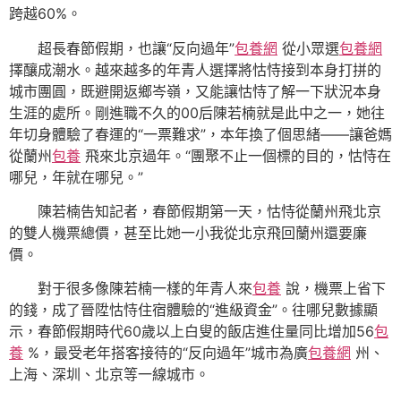
跨越60%。
超長春節假期，也讓“反向過年”
包養網
從小眾選
包養網
擇釀成潮水。越來越多的年青人選擇將怙恃接到本身打拼的
城市團圓，既避開返鄉岑嶺，又能讓怙恃了解一下狀況本身
生涯的處所。剛進職不久的00后陳若楠就是此中之一，她往
年切身體驗了春運的“一票難求”，本年換了個思緒——讓爸媽
從蘭州
包養
飛來北京過年。“團聚不止一個標的目的，怙恃在
哪兒，年就在哪兒。”
陳若楠告知記者，春節假期第一天，怙恃從蘭州飛北京
的雙人機票總價，甚至比她一小我從北京飛回蘭州還要廉
價。
對于很多像陳若楠一樣的年青人來
包養
說，機票上省下
的錢，成了晉陞怙恃住宿體驗的“進級資金”。往哪兒數據顯
示，春節假期時代60歲以上白叟的飯店進住量同比增加56
包
養
%，最受老年搭客接待的“反向過年”城市為廣
包養網
州、
上海、深圳、北京等一線城市。