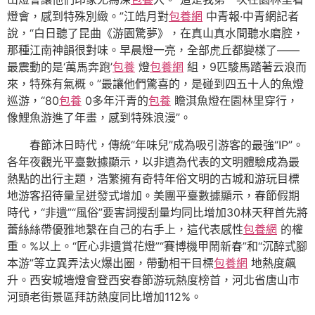
燈會，感到特殊別緻。”江皓月對
包養網
中青報·中青網記者
說，“白日聽了昆曲《游園驚夢》，在真山真水間聽水磨腔，
那種江南神韻很對味。早晨燈一亮，全部虎丘都變樣了——
最震動的是‘萬馬奔跑’
包養
燈
包養網
組，9匹駿馬踏著云浪而
來，特殊有氣概。”最讓他們驚喜的，是碰到四五十人的魚燈
巡游，“80
包養
0多年汗青的
包養
瞻淇魚燈在園林里穿行，
像鯉魚游進了年畫，感到特殊浪漫”。
春節沐日時代，傳統“年味兒”成為吸引游客的最強“IP”。
各年夜觀光平臺數據顯示，以非遺為代表的文明體驗成為最
熱點的出行主題，浩繁擁有奇特年俗文明的古城和游玩目標
地游客招待量呈迸發式增加。美團平臺數據顯示，春節假期
時代，“非遺”“風俗”要害詞搜刮量均同比增加30林天秤首先將
蕾絲絲帶優雅地繫在自己的右手上，這代表感性
包養網
的權
重。%以上。“匠心非遺賞花燈”“賽博機甲鬧新春”和“沉醉式腳
本游”等立異弄法火爆出圈，帶動相干目標
包養網
地熱度飆
升。西安城墻燈會登西安春節游玩熱度榜首，河北省唐山市
河頭老街景區拜訪熱度同比增加112%。