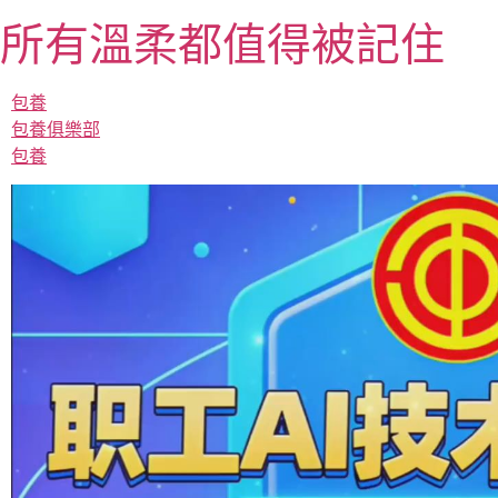
跳
所有溫柔都值得被記住
至
主
要
包養
內
包養俱樂部
容
包養