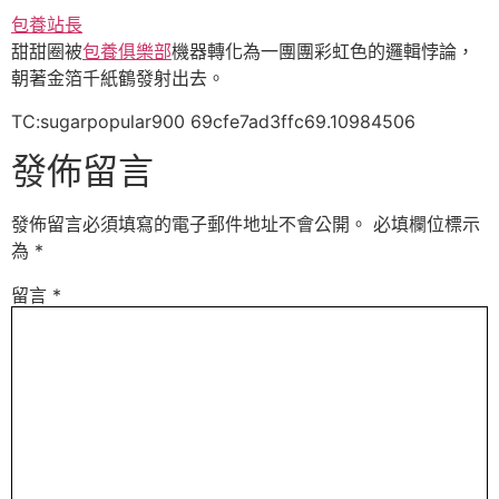
包養站長
甜甜圈被
包養俱樂部
機器轉化為一團團彩虹色的邏輯悖論，
朝著金箔千紙鶴發射出去。
TC:sugarpopular900 69cfe7ad3ffc69.10984506
發佈留言
發佈留言必須填寫的電子郵件地址不會公開。
必填欄位標示
為
*
留言
*