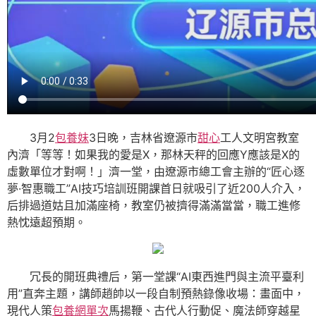
3月2
包養妹
3日晚，吉林省遼源市
甜心
工人文明宮教室
內濟「等等！如果我的愛是X，那林天秤的回應Y應該是X的
虛數單位才對啊！」濟一堂，由遼源市總工會主辦的“匠心逐
夢·智惠職工”AI技巧培訓班開課首日就吸引了近200人介入，
后排過道姑且加滿座椅，教室仍被擠得滿滿當當，職工進修
熱忱遠超預期。
冗長的開班典禮后，第一堂課“AI東西進門與主流平臺利
用”直奔主題，講師趙帥以一段自制預熱錄像收場：畫面中，
現代人策
包養網單次
馬揚鞭、古代人行動促、魔法師穿越星