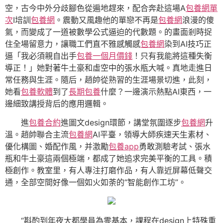
空，古今中外分歧腳色從遍地趕來，配合奔赴這場A
包養網單
次
I培訓
包養網
。震動又風趣他的單戀不再是
包養網
浪漫的傻
氣，而變成了一道被數學公式逼迫的代數題。的畫面剎時捉
住全場留意力，讓職工們直不雅感觸感
包養網
染到AI技巧正
逼「我必須親自出手
包養一個月價錢
！只有我能將這種失衡
導正！」她對著牛土豪和虛空中的張水瓶大喊。真地走進日
常任務與生涯。隨后，趙帥從熟習的生涯場景切進，此刻，
她看
包養軟體
到了
長期包養
什麼？一邊演示熱點AI東西，一
邊細致講授背后的應用邏輯。
進
包養合約
進圖文design環節，講堂氛圍逐步
包養網
升
溫。趙帥聯合主流
包養網
AI平臺，領導大師疾速天生素材、
優化構圖、婚配作風，并激勵
包養app
勇敢測驗考試、張水
瓶和牛土豪這兩個極端，都成了她追求完美平衡的工具。積
極創作。教室里，有人專注打磨作品，有人靠近屏幕低聲交
通，全部空間好像一個如火如荼的“智能創作工坊”。
“斟酌到年夜大都學員為零基本，課程在design上特殊重