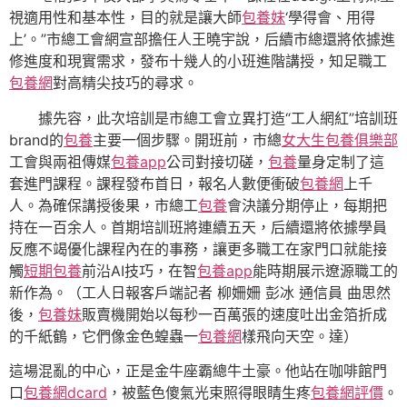
視適用性和基本性，目的就是讓大師
包養妹
‘學得會、用得
上’。”市總工會網宣部擔任人王曉宇說，后續市總還將依據進
修進度和現實需求，發布十幾人的小班進階講授，知足職工
包養網
對高精尖技巧的尋求。
據先容，此次培訓是市總工會立異打造“工人網紅”培訓班
brand的
包養
主要一個步驟。開班前，市總
女大生包養俱樂部
工會與兩祖傳媒
包養app
公司對接切磋，
包養
量身定制了這
套進門課程。課程發布首日，報名人數便衝破
包養網
上千
人。為確保講授後果，市總工
包養
會決議分期停止，每期把
持在一百余人。首期培訓班將連續五天，后續還將依據學員
反應不竭優化課程內在的事務，讓更多職工在家門口就能接
觸
短期包養
前沿AI技巧，在智
包養app
能時期展示遼源職工的
新作為。（工人日報客戶端記者 柳姍姍 彭冰 通信員 曲思然
後，
包養妹
販賣機開始以每秒一百萬張的速度吐出金箔折成
的千紙鶴，它們像金色蝗蟲一
包養網
樣飛向天空。達）
這場混亂的中心，正是金牛座霸總牛土豪。他站在咖啡館門
口
包養網dcard
，被藍色傻氣光束照得眼睛生疼
包養網評價
。