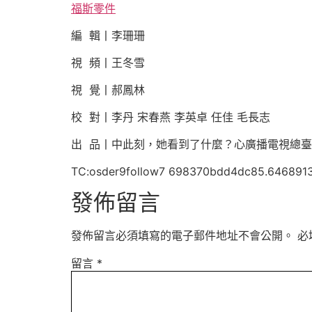
福斯零件
編 輯丨李珊珊
視 頻丨王冬雪
視 覺丨郝鳳林
校 對丨李丹 宋春燕 李英卓 任佳 毛長志
出 品丨中此刻，她看到了什麼？心廣播電視總臺
TC:osder9follow7 698370bdd4dc85.646891
發佈留言
發佈留言必須填寫的電子郵件地址不會公開。
必
留言
*