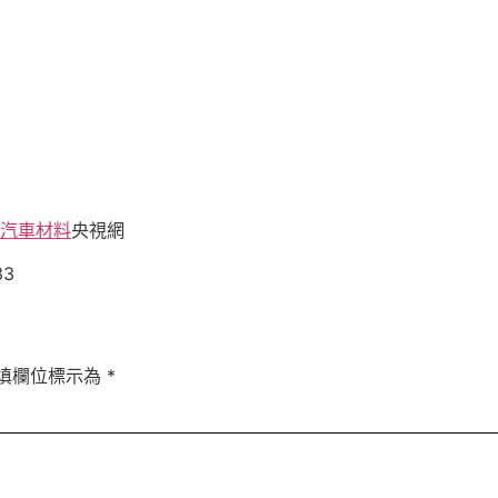
汽車材料
央視網
33
填欄位標示為
*