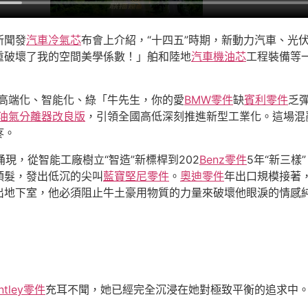
新聞發
汽車冷氣芯
布會上介紹，“十四五”時期，新動力汽車、光
重破壞了我的空間美學係數！」舶和陸地
汽車機油芯
工程裝備等
業高端化、智能化、綠「牛先生，你的愛
BMW零件
缺
賓利零件
乏
油氣分離器改良版
，引領全國高低深刻推進新型工業化。這場混
疼。
現，從智能工廠樹立“智造”新標桿到202
Benz零件
5年“新三樣
頭髮，發出低沉的尖叫
藍寶堅尼零件
。
奧迪零件
年出口規模接著
出地下室，他必須阻止牛土豪用物質的力量來破壞他眼淚的情感純
ntley零件
充耳不聞，她已經完全沉浸在她對極致平衡的追求中