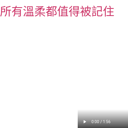
跳
所有溫柔都值得被記住
至
主
要
內
容