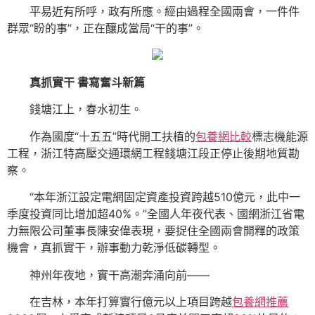
平易近有所呼，政有所應。經由過程全國兩會，一件件
群眾“盼的事”，正在釀成當局“干的事”。
真抓實干 書寫奮斗新篇
錢塘江上，春水初生。
作為國度“十五五”時代開工扶植的
包養網比較
標志機能源
工程，浙江特高壓交通環網工程錢塘江段正停止後期地質勘
察。
“本年浙江設定電網固定資產投資跨越510億元，此中一
季度投資同比增加超40%。”全國人年夜代表、國網浙江省電
力無限公司董事長陳安偉表現，要捉住全國兩會開釋的政策
機會，真抓實干，辦事動力乾淨低碳轉型。
神州年夜地，實干高潮奔涌向前——
在吉林，本年打算實行億元以上項目跨越
包養網推薦