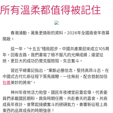
跳
所有溫柔都值得被記住
至
主
要
內
春潮涌動，萬象更換新的資料，2026年全國兩會年夜幕
容
開啟。
這一年，“十五五”殘局起步，中國共產黨迎來成立105周
年。回看去路，我們書寫了極不服凡的光輝成績；遠望征
途，更巨大的成功仍需克服險阻、矢志奮斗。
習近平總書記指出，“果斷必勝信念，堅持高昂斗志，在
中國式古代化新征程下策馬揚鞭、一往無前，配合首創加倍
包養
美妙的將來”。
神州年夜地活力勃發，國民年夜禮堂莊重宏偉。代表委
員們承載國民期盼，肩負時期任務，共赴春天的嘉會，共商
成長年夜計，會聚起接續奮斗的磅礴氣力，奏響新征程上高
東西的品質成長的時期強音！