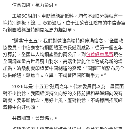
信念如磐，氣力彭湃。
工場5G組網、車間智能高低料，均勻不到2分鐘就有一
塊特別鋼板下線……春節過后，位于江蘇省江陰市的中信泰富
特鋼團體興澄特鋼開足馬力趕訂單。
“邁進‘十五五’，我們對做強高端特鋼佈滿信念。”全國政
協委員、中信泰富特鋼團體董事長錢剛感歎，從第一個五年
打算前，全國年人均鋼產量約兩公斤，到
包養網車馬費
現在
全國鋼產量占世界殘山剩水，高端化智能化產物成為新的增
加點，滄桑劇變印證著中國制造的突起。“團體正加緊布局全
球供給鏈，聚焦自立立異，不竭晉陞國際競爭力。”
2026年是“十五五”殘局之年。代表委員們以為，盡管面
對不少挑釁，我國經濟持久向好的支持前提和基礎趨向沒有
轉變，要果斷信念、用好上風、應對挑釁，不竭穩固拓展經
濟穩中向好勢頭。
共商國事，會聚協力。