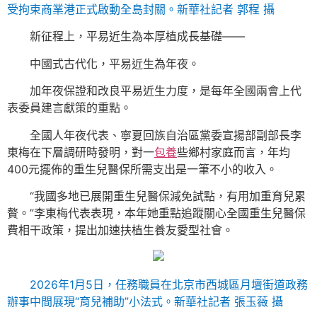
受拘束商業港正式啟動全島封關。新華社記者 郭程 攝
新征程上，平易近生為本厚植成長基礎——
中國式古代化，平易近生為年夜。
加年夜保證和改良平易近生力度，是每年全國兩會上代
表委員建言獻策的重點。
全國人年夜代表、寧夏回族自治區黨委宣揚部副部長李
東梅在下層調研時發明，對一
包養
些鄉村家庭而言，年均
400元擺佈的重生兒醫保所需支出是一筆不小的收入。
“我國多地已展開重生兒醫保減免試點，有用加重育兒累
贅。”李東梅代表表現，本年她重點追蹤關心全國重生兒醫保
費相干政策，提出加速扶植生養友愛型社會。
2026年1月5日，任務職員在北京市西城區月壇街道政務
辦事中間展現“育兒補助”小法式。新華社記者 張玉薇 攝