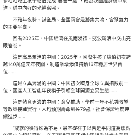
多地地域生孩子總值完成“要害一躍”，成為我國經濟穩中求
進、穩中向好的光鮮寫照。
不雅年夜勢、謀全局。全國兩會是凝集共鳴、會聚氣力
的主要平臺。
回看2025年，中國經濟在風雨浸禮、劈波斬浪中交出亮
眼答卷。
這是高昂奮進的中國：2025年，國際生孩子總值初次跨
越140萬億元年夜關，制造業增添值持續16年穩居世界首
位……
這是立異奔涌的中國：中國初次躋身全球立異指數前十
位，國產人工智能年夜模子引領全球開源立異生態……
這是熱意更濃的中國：育兒補助、學前一年不花錢教導
等政策接踵實行，人均預期壽命到達79歲，社會保證程度連
續進步……
“成就的獲得殊為不易，最基礎在于以習近平同道為焦點