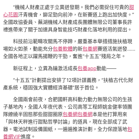
“機械人財產正處于立異迸發期。我們必需捉住可貴的
甜
心花園
汗青機會，鉚足勁向前沖，在新賽道上跑出加快度。”
全國政協委員、蕪湖機械人財產成長團體無限公司董事長許
禮進帶來了關于加速具身智能技巧財產化落地利用的提出。
科技前沿範疇攻關馬不停蹄，嚴重基本舉措措施扶植現
場如火如荼，動能充分
包養軟體
的新
包養網
賽道活氣迸發……
全國各地正以躍馬揚鞭的干勁，奮進“十五五”殘局之年。
新征程上，立異為鑰激活成長
包養app
動能——
“十五五”計劃提出安排了12項計謀義務，“扶植古代化財
產系統，穩固強大實體經濟基礎”居于首位。
全國兩會前夜，合肥國軒高科動力動力無限公司的生孩
子基地內，全國人年夜代表、公司高等工程師姚金健率領團
隊繚繞半固態那些甜甜圈原
包養網
包養網
本是他打算用來
「與林天秤進行甜點哲學討論」的道具，現在全部成了武
器。電池試制設備圖紙，一遍遍推演計劃，全力保證落地
包
養網VIP
進度。