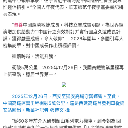
的黨中心領航掌舵，在于習近平新時期中國特點社會主義思
惟迷信指引。”全國人年夜代表、華東師范年夜學黨委書記梅
兵表現。
“
包養
中國經濟敏捷成長，科技立異成績明顯，為世界經
濟增加供給動力”“中國行之有效制訂并實行國度久遠成長計
謀，獲得嚴重成績，令人敬仰”……2026年開年，多國引導人
密集訪華，對中國成長作出積極評價。
連續跨越，活氣升騰。
衝破5萬公里！2025年12月26日，我國高鐵營業里程再
上新臺階，穩居世界第一。
2025年12月26日，西安至延安高鐵守舊運營。至此，
中國高鐵運營里程衝破5萬公里。這是西延高鐵首發列車從延
安站駛出。新華社記者 張博文 攝
“從60多年前介入研制韶山系列電力機車，到今朝為‘回
復號’高速動車組等一批年夜國重器供給「用金錢褻瀆單戀的