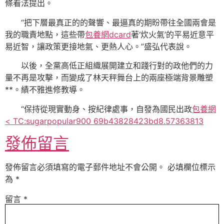
條看法提出。
“把下層最真正的的聲響、最逼真的期盼帶往全國兩會是
我的職責地點，這些帶
包養網dcard
著‘炊火氣’的平易近意平
易近智，讓政策更接地氣、更熱人心。”盛弘代表說。
以後，全黨高低正組織展開建立和踐行對的政他們的力
量不再是攻擊，而變成了林天秤舞台上的兩座極端背景雕塑
**。績不雅進修教導。
“保持從現實動身、按紀律處事，自發為國民出政
包養網
< TC:sugarpopular900 69b43828423bd8.57363813
發佈留言
發佈留言必須填寫的電子郵件地址不會公開。
必填欄位標示
為
*
留言
*