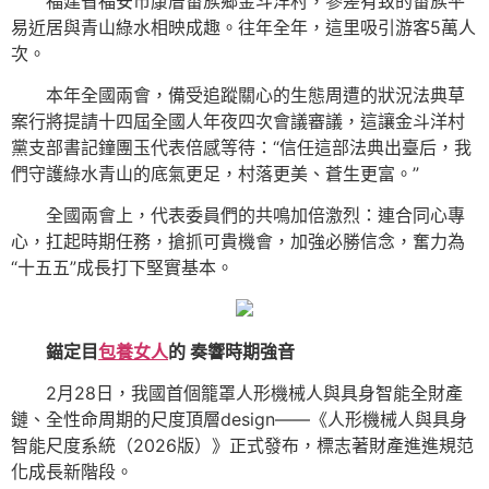
福建省福安市康厝畬族鄉金斗洋村，參差有致的畬族平
易近居與青山綠水相映成趣。往年全年，這里吸引游客5萬人
次。
本年全國兩會，備受追蹤關心的生態周遭的狀況法典草
案行將提請十四屆全國人年夜四次會議審議，這讓金斗洋村
黨支部書記鐘團玉代表倍感等待：“信任這部法典出臺后，我
們守護綠水青山的底氣更足，村落更美、蒼生更富。”
全國兩會上，代表委員們的共鳴加倍激烈：連合同心專
心，扛起時期任務，搶抓可貴機會，加強必勝信念，奮力為
“十五五”成長打下堅實基本。
錨定目
包養女人
的 奏響時期強音
2月28日，我國首個籠罩人形機械人與具身智能全財產
鏈、全性命周期的尺度頂層design——《人形機械人與具身
智能尺度系統（2026版）》正式發布，標志著財產進進規范
化成長新階段。