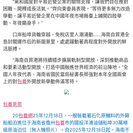
“黨和國度對平易近營企業的關懷支撐，讓我們自在應對
困難、開釋成長活氣。”齊向東委員表現，“等待更多無力改造
舉動，讓平易近營企業在中國年夜市場舞臺上鋪開四肢舉
動、年夜顯身手。”
口岸船埠貨輪穿越，免稅店里人潮涌動……海南自貿港全
島封關運作后的新圖景里，處處躍動著高程度對外開放的鮮
活脈搏。
“海南自貿港將持續穩步擴展軌制型開放，深刻推動商品
和要素活動型開放，打造中國融進世界經濟的前沿陣地。”全
國人年夜代表、海南省國民當局秘書長蔡強對本年全國兩會
上的對
包養
外開放新舉動佈滿等待。
包養意思
20
包養網
25年12月18日，一艘裝載著石化原輔料的外籍
船舶泊進位于海南省儋州
包養
市的國投洋浦油儲船埠30萬噸
級原油泊位（無人機照片）。自2025年12月18日起，海南不