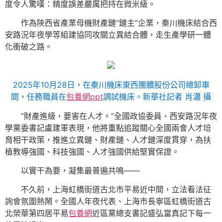
度令人驚嘆：精度誤差嚴厲把持在微米級。
作為陜西省產業母機財產鏈“鏈主”企業，秦川機床結合西
安路況年夜學等組建協同攻關立異結合體，走生產學研一體
化衝破之路。
2025年10月28日，在秦川機床東西團體股份公司總卸車
間，任務職員在
包養網ppt
調試機床。新華社記者 肖瀟 攝
“財產進級，要害在人才。”全國政協委員、西安路況年夜
學黨委書記盧建軍表現，他將重點追蹤關心全國兩會人才培
育相干政策，推進立異鏈、財產鏈、人才鏈深度貫穿，為扶
植教導強國、科技強國、人才強國供給堅實保證。
以實干為要，凝集最普遍共鳴——
不久前，上海虹橋街道古北市平易近中間，立法看法征
詢會氛圍熱鬧。全國人年夜代表、上海市長寧區虹橋街道古
北榮華第四居平易
包養網
近區黨總支書記盛弘當真記下每一