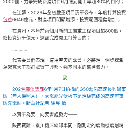
2000個，力爭完成新建項目6月底前開工率超80%的目的；
在江蘇，2026年全省嚴重項目清單公布，年度打算投資
包養
6646億元，財產項目明顯增添、投資範圍穩健增加；
在貴州，本年前兩個月新開工嚴重工程項目超800個，
總投資近千億元，逾額完成開工打算目的；
…………
代表委員們表現，這場春天的嘉會，必將進一個步驟激
蕩起寬大干部群眾實干興邦、強基固本的奮進氣力。
202
包養俱樂部
6年1月7日拍攝的G50滬渝高速長興辦事
區（無人機照片）。太陽能光伏板下是進級完成的高速辦事
區充電站。新華社記者 徐昱 攝
以實干為要，向要害處發力——
陜西寶雞，秦川機床總卸車間，剛測定的磨齒機磨削精