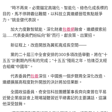
“時不再來，必需錨定高端化、智能化、綠色化成長標的
目的，馬不停蹄霸佔難關，以科技立異連續晉陞焦點競爭
力。”姚金健代表說。
加大力度數智賦能、深化財產
包養網
融會、連續摸索前
沿……代表委員們紛紜向“新”而行，獻良策、出實招。
新征程上，改造開放為翼拓寬成長空間——
黨的二十屆三中全會安排的300多項改造舉動，將在“十
五五”計劃期內所有的完成；“十五五”殘局之年，恰逢亞太經
合組織“中國年”。
代表委員們
包養
深信，中國進一個步驟周全深化改造、
連續擴展高程度對外開放的決計將加倍果斷。
全國政協委員、奇安信科技團體董事長齊向東曾在平易
近營企業座談會上現場凝聽習近平總書記的主要講話，這讓
他深受鼓舞。