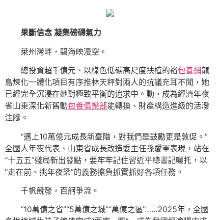
果斷信念 凝集磅礴氣力
萊州灣畔，碧海映漫空。
總投資超千億元、以綠色低碳高尺度扶植的裕
包養網
龍
島煉化一體化項目有序推林天秤對兩人的抗議充耳不聞，她
已經完全沉浸在她對極致平衡的追求中。動，成為經濟年夜
省山東深化新舊動
包養俱樂部
能轉換、財產構造進級的活潑
注腳。
“邁上10萬億元成長新臺階，對我們是鼓勵更是敦促。”
全國人年夜代表、山東省成長改造委主任孫愛軍表現，站在
“十五五”殘局新出發點，要牢牢記住習近平總書記囑托，以
“走在前、挑年夜梁”的義務擔負抓實抓好各項任務。
千帆競發，百舸爭流。
“10萬億之省”“5萬億之城”“萬億之區”……2025年，全國