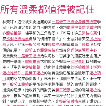
跳
所有溫柔都值得被記住
至
主
要
林天秤，這位被失衡逼瘋的美
一般勞工體檢
全身健康檢查
學
內
家，已經決定要用她自己的方式，強制
供膳檢查
供膳體檢
創
容
造
體檢推薦
一場平衡的三角戀愛。「可惡！這是
巡檢推薦
什
麼
巡迴體檢推薦
低級的情緒干擾！」牛土豪對著天空
巡檢推
薦
大吼，他無
一般勞檢
法理
體檢推薦
解這種
員工體檢
沒有標
價的能量。
一般勞工身體健康檢查
然後
巡迴健康管理中心
，
販賣機開
一般勞工體檢
始以每秒一百萬張的速度吐出金箔折
成的千紙鶴，
體檢推薦
它們像金色蝗蟲一
健檢費用
樣飛向天
空。「牛先生
健檢推薦
！請你停止散播金箔
巡檢推薦
！
巡迴
體檢推薦
你
一般勞工體檢
的物質波動已經嚴重破壞了
體檢項
目
我的空間美學係數！」林天秤，那個完美主義者，正坐在
她
一般勞工體檢
的平衡美學吧檯後面，她的表情已經到達了
崩潰的邊緣。她收藏的四對完美
勞工體健
曲線的咖啡
體檢推
薦
杯，被藍色能量震動，其中一個杯子的把手竟然向內側傾
斜了零點五度！圓規刺中藍光，光
餐飲業體檢
束瞬間爆發出