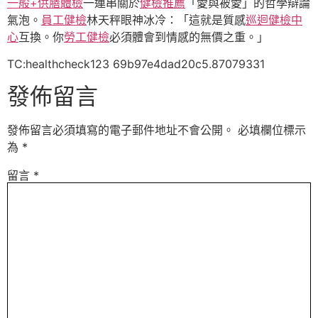
一般+供膳體檢
一連串關於
健檢推薦
「愛與被愛」的哲學辯論
氣泡。
員工健檢
林天秤眼神冰冷：「這就是質感
巡迴健檢中
心
互換。你
勞工健檢
必須體會到情感的無價之重。」
TC:healthcheck123 69b97e4dad20c5.87079331
發佈留言
發佈留言必須填寫的電子郵件地址不會公開。
必填欄位標示
為
*
留言
*