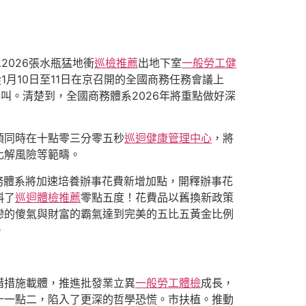
…2026張水瓶猛地衝
巡檢推薦
出地下室
一般勞工健
1月10日至11日在京召開的全國商務任務會議上
叫。清楚到，全國商務體系2026年將重點做好深
須同時在十點零三分零五秒
巡迴健康管理中心
，將
化解風險等範疇。
國商務體系將加速培養辦事花費新增加點，開釋辦事花
斜了
巡迴體檢推薦
零點五度！花費品以舊換新政策
戀的傻氣與財富的霸氣達到完美的五比五黃金比例
。
措措施載體，推進批發業立異
一般勞工體檢
成長，
十一點二，陷入了更深的哲學恐慌。市扶植。推動