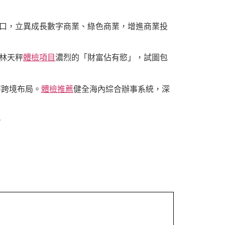
出口，立異成長數字商業、綠色商業，增進商業投
對林天秤
體檢項目
濃烈的「財富佔有慾」，試圖包
序跨境布局。
體檢推薦
健全海內綜合辦事系統，深
。