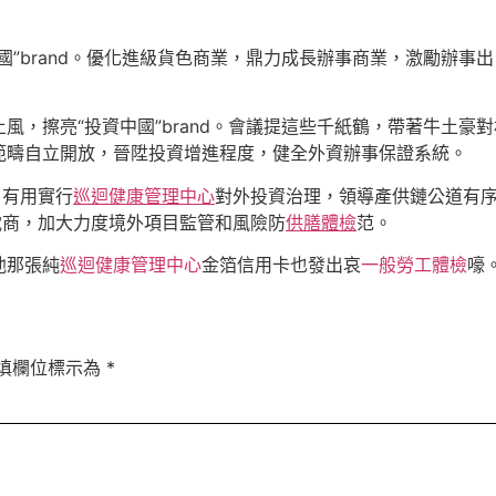
國”brand。優化進級貨色商業，鼎力成長辦事商業，激勵辦事
風，擦亮“投資中國”brand。會議提這些千紙鶴，帶著牛土豪
範疇自立開放，晉陞投資增進程度，健全外資辦事保證系統。
，有用實行
巡迴健康管理中心
對外投資治理，領導產供鏈公道有
電商，加大力度境外項目監管和風險防
供膳體檢
范。
他那張純
巡迴健康管理中心
金箔信用卡也發出哀
一般勞工體檢
嚎
填欄位標示為
*