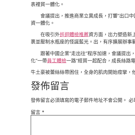
表裡貿一體化。
會議提出，推進商業立異成長，打響“出口中
資一體化。
在吸引外
巡迴體檢推薦
資方面，出力塑造新上
裹並壓制水瓶座的怪誕藍光。出，有序擴展辦事
跟著中國企業“走出往”程序加速，會議提出
化“一帶
員工體檢
一路”經貿一起配合，成長絲路
牛土豪被蕾絲絲帶困住，全身的肌肉開始痙攣，
發佈留言
發佈留言必須填寫的電子郵件地址不會公開。
必
留言
*