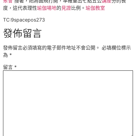
聚會
接著，她將圓規打開，準確量出七點五公
講座
分的長
度，這代表理性
瑜伽場地
的
見證
比例。
瑜伽教室
TC:9spacepos273
發佈留言
發佈留言必須填寫的電子郵件地址不會公開。
必填欄位標示
為
*
留言
*