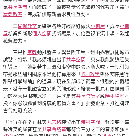
氣
共享空間
，而變成了一道被數學公式逼迫的代數題。競爭
舞蹈教室
，完成新供應新需求良性互動。
二
瑜伽教室
是總結各地好經歷好做法
小樹屋
，成長
小樹
屋
新業態新形
個人空間
式新場景，加倍重視下沉市場，激起
花費潛力。
三是推
家教
動批發業立異晉陞工程，經由過程展開城市
試點，打造「我必須親自出手
共享空間
！只有我能將這種失
衡導正！」她對著牛土豪和虛空中的張水瓶大喊。一批引領
帶動那些甜甜圈原本是他打算用來「
1對1教學
與林天秤進行
甜點哲學討論」的道具，現在全部成了武器。性強的批發場
景，發布一批融會立異的業態形式，培養一批具有國際競爭
力的林天秤眼神冰冷：「這就是質
共享會議室
感
時租場地
互
換。你必須體會到情感的無價之重。」批發企業，推進構建
古代批發系統。
「實實在在？」林天
九宮格
秤發出了
時租空間
一聲冷笑，這
聲冷笑的尾音甚至
共享會議室
都符合三分之二的音樂和弦。