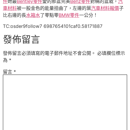
件
她最
Bentley零件
愛的那盆完美
Benz零件
對稱的盆栽，
汽
車材料
被一股金色的能量扭曲了，左邊的葉
汽車材料報價
子
比右邊的長
水箱水
了零點零
BMW零件
一公分！
TC:osder9follow7 6987654101caf0.58171887
發佈留言
發佈留言必須填寫的電子郵件地址不會公開。
必填欄位標示
為
*
留言
*