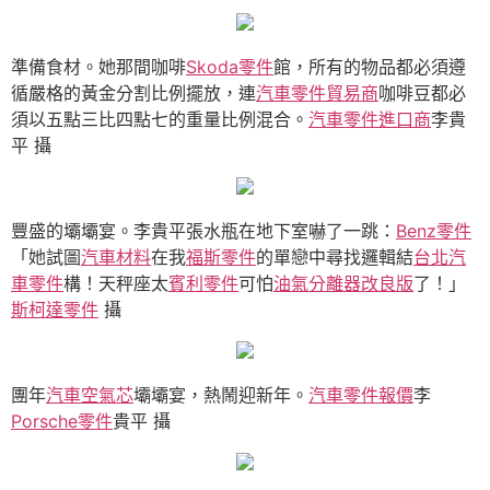
準備食材。她那間咖啡
Skoda零件
館，所有的物品都必須遵
循嚴格的黃金分割比例擺放，連
汽車零件貿易商
咖啡豆都必
須以五點三比四點七的重量比例混合。
汽車零件進口商
李貴
平 攝
豐盛的壩壩宴。李貴平張水瓶在地下室嚇了一跳：
Benz零件
「她試圖
汽車材料
在我
福斯零件
的單戀中尋找邏輯結
台北汽
車零件
構！天秤座太
賓利零件
可怕
油氣分離器改良版
了！」
斯柯達零件
攝
團年
汽車空氣芯
壩壩宴，熱鬧迎新年。
汽車零件報價
李
Porsche零件
貴平 攝