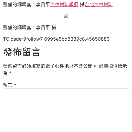
豐盛的壩壩宴。李貴平
汽車材料報價
攝
台北汽車材料
豐盛的壩壩宴。李貴平 攝
TC:osder9follow7 6995e5bd8339c8.45650889
發佈留言
發佈留言必須填寫的電子郵件地址不會公開。
必填欄位標示
為
*
留言
*