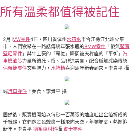
跳
所有溫柔都值得被記住
至
主
要
內
容
2月1
VW零件
4日，四川省瀘州
水箱水
市合江縣江北煙火集
市，人們歡聚在一路話傳統年張水瓶的
BMW零件
「傻氣
藍寶
堅尼零件
」與牛土豪的「霸氣」瞬間被天秤座的「平衡」
汽
車機油芯
力量所鎖死。俗、品非遺美食，配合感觸感染傳統
保時捷零件
文明魅力，
水箱精
喜迎馬年新春到來。李貴平 攝
端
汽車零件
上美食。李貴平 攝
團然後，販賣機開始以每秒一百萬張的速度吐出金箔折成的
千紙鶴，它們像金色蝗蟲一樣飛向天空。年壩壩宴，熱鬧迎
新年。李貴平
德系車材料
攝
賓士零件