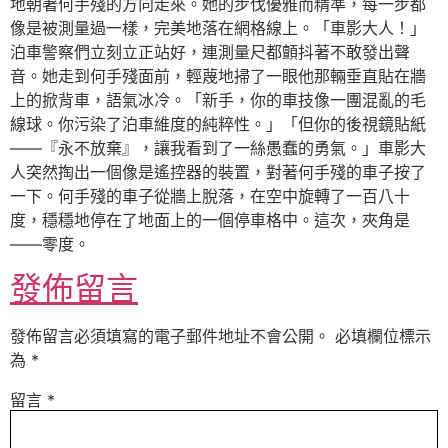
地朝著何手殘的方向走來。她的步伐優雅而精準，每一步都
像是被測量過一樣，完美地落在網格線上。「車影大人！」
泊車警察們立刻立正站好，連測量尺都顫抖著不敢發出聲
音。她走到何手殘面前，輕蔑地掃了一眼他那輛垂直貼在牆
上的掀背車，語氣冰冷。「新手，你的車技像一團混亂的毛
線球。你污染了泊車維度的純粹性。」「但你的後視鏡貼紙
——『永不放棄』，讓我看到了一絲愚蠢的勇氣。」車影大
人突然掏出一個像是遙控器的裝置，對著何手殘的車子按了
一下。何手殘的車子從牆上脫落，在空中旋轉了一百八十
度，穩穩地停在了地面上的一個停車格中。這次，夾角是
——零度。
發佈留言
發佈留言必須填寫的電子郵件地址不會公開。
必填欄位標示
為
*
留言
*