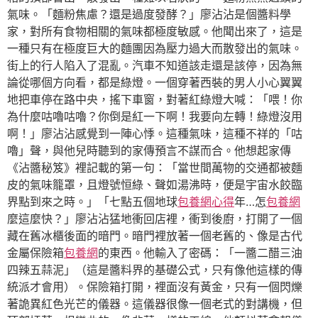
氣味。「麵粉焦慮？還是過度發酵？」廖沾沾是個醬料學
家，對所有食物相關的氣味都極度敏感。他聞出來了，這是
一種只有在極度巨大的麵團因為壓力過大而散發出的氣味。
街上的行人陷入了混亂。汽車不知道該走還是該停，因為無
論從哪個方向看，都是綠燈。一個穿著西裝的男人小心翼翼
地把車停在路中央，搖下車窗，對著紅綠燈大喊：「喂！你
為什麼咕嚕咕嚕？你倒是紅一下啊！我要向左轉！綠燈沒用
啊！」廖沾沾感覺到一陣心悸。這種氣味，這種不祥的「咕
嚕」聲，與他兒時聽到的家傳預言不謀而合。他想起家傳
《沾醬秘笈》裡記載的第一句：「當世間萬物的交通都被麵
皮的氣味籠罩，且燈號恒綠、聲如湯沸時，便是宇宙水餃臨
界點到來之時。」「七點五個地球
包養網心得
年…怎
包養網
麼這麼快？」廖沾沾猛地衝回店裡，衝到後廚，打開了一個
藏在舊冰櫃後面的暗門。暗門裡放著一個老舊的、像是古代
金屬保險箱
包養網
的東西。他輸入了密碼：「一醬二醋三油
四辣五蒜泥」（這是醬料界的基礎公式，只有像他這樣的傳
統派才會用）。保險箱打開，裡面沒有黃金，只有一個閃爍
著詭異紅色光芒的儀器。這儀器很像一個老式的對講機，但