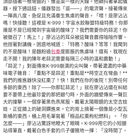
頂部插著一根彎曲的、像韭菜一樣的天線。他顫抖著拿起儀
器，按下通話鈕。儀器發出「滋——」的電流聲，接著傳來
一陣高八度、急促且充滿養生焦慮的聲音。「喂！是廖沾沾
嗎！快接聽！這裡是 K-999！宇宙水餃聯盟特級特務！你那
邊是不是已經聞到宇宙級的酸味了？我們需要你的蒜泥！你
被徵召了！馬上！」廖沾沾的耳朵被這聲音震得嗡嗡作響，
他捏著對講機，困惑地喊道：「特務？酸味？等等！我聞到
的不是酸味！是麵粉過
包養
度膨脹的焦慮味！還有，我現在
走不開！我的陳年老蒜泥需要每隔三小時的溫和震動！」
「蒜泥？」對面傳來K-999崩潰的尖叫聲，帶著濃濃的中藥
味電子雜音：「重點不是蒜泥！重點是**時空正在彎曲！**
我們的推進器快沒紅棗了！快！我們在你的後院！別帶任何
多餘的東西！除了——你那缸蒜泥！」就在廖沾沾還在糾結
要不要帶上他最珍愛的那把銀勺時，外面的牆壁傳來一聲巨
大的撞擊。一個穿著黑色燕尾服、戴著太陽眼鏡的太空吉娃
娃，正從牆上的破洞鑽進來。它的背上揹著一個像是小型瓦
斯桶的東西，桶上用毛筆寫著「極品紅棗枸杞燃料」。「你
怎麼——」廖沾沾驚訝地瞪大了眼睛。K-999用它的小短腿
站得筆直，戴著白色手套的爪子優雅地一揮：「沒時間了，