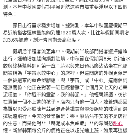
測，本年中秋國慶假期平易近航運輸市場重要浮現以下四個
特色：
節日出行需求穩步增加。據猜測，本年中秋國慶假期平
易近航搭客運輸量能夠到達1920萬人次，比往年假期同期增
加3.6%擺佈，創汗青同期最高程度。
假期后半程客流更集中。假期前半段部門搭客選擇錯峰
出行，運輸增加趨向絕對陡峭。中秋節在假期第6天《宇宙水
餃與終極醬料師》第一章：蒜泥與末日預兆廖沾沾坐在他那
間被稱為「宇宙水餃中心」的店裡，但這間店的外觀更像是
一個被遺棄的藍色塑膠棚，與「宇宙」或「中心」這兩個詞
毫無關係。他正在對著一缸已經發酵了七個月又七天的老蒜
泥嘆氣。「你還不夠靈動，我的蒜泥。」他輕聲細語，彷彿
在責備一個不上進的孩子。店內只有他一個人，連蒼蠅都因
為難以忍受那股陳年蒜頭混合著鐵鏽與淡淡絕望的味道而選
擇繞道飛行。今天的營業額是：零。廖沾沾不安的不是店裡
的生意，而是他對**「蒜泥成本焦慮症」**的深層恐
甜心
懼。新鮮蒜頭每公斤的價格正在以超光速上漲，如果再這樣