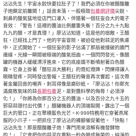
沾沾先生！宇宙水餃快要拉肚子了！我們必須在你被醋酸離
子炮鎖定前離開！」話音未落，一股極致
包養網評價
尖銳、
刺鼻的酸氣猛地從店門口灌入，伴隨著一個狂妄自大的電子
音效：「警告！這裡的醬油比例嚴重失衡！百分之九十九點
九九的醋，才是真理！」廖沾沾知道，這是他的宿敵，王醋
狂，已經找上門了。他的宇宙冒險，被迫從他對蒜泥的焦慮
中，正式開始了。一個狂妄的影子佔滿了那扇被撞破的牆門
邊緣，光線一瞬間被極端的酸氣扭曲。一個閃閃發光、像醋
罐的機器人緩緩漂浮進來，它的底座還不斷噴射著白色醋
霧。它身上掛著「醋狂派大勝利」的霓虹燈牌，閃爍得讓人
眼睛發疼，同時發出警報。王醋狂的聲音再次響起，這次帶
著金屬回音的嘲弄，刺耳得像是磨砂紙。「廖沾沾！你那充
滿腐敗氣味的蒜
長期包養
泥，是對醬料學的侮辱！必須淨
化！」「你將為你那百分之五的醬油，以及百分之九十五的
邪惡蒜頭付出代價！」醋罐機器人的頂端裂開，露出了一個
巨大的管口，正在聚積藍色光芒。K-999特務用它穿著燕尾
服的小爪子，一把抓住了廖沾沾的褲腳催促著他。「快點！
沾沾先生！那是醋酸離子炮！專門用來溶解有機發酵物
的！」「它會把你的蒜泥在零點一秒內變成無菌的、純淨的