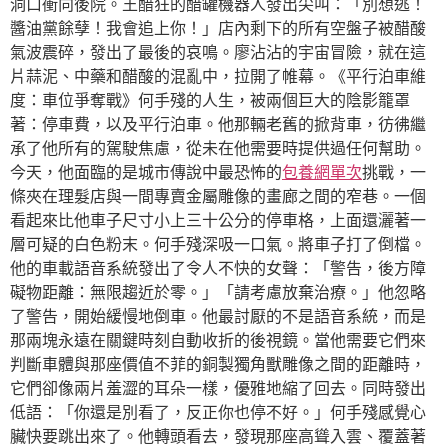
洞口衝向後院。王醋狂的醋罐機器人發出尖叫：「別想逃！
醬油黨餘孽！我會追上你！」店內剩下的所有空盤子被醋酸
氣波震碎，發出了最後的哀鳴。廖沾沾的宇宙冒險，就在這
片蒜泥、中藥和醋酸的混亂中，拉開了帷幕。《平行泊車維
度：車位爭奪戰》何手殘的人生，被兩個巨大的陰影籠罩
著：停車費，以及平行泊車。他那輛老舊的掀背車，彷彿繼
承了他所有的駕駛焦慮，從未在他需要時提供過任何幫助。
今天，他面臨的是城市傳說中最恐怖的
包養網單次
挑戰，一
條夾在理髮店與一間專賣金屬雕像的畫廊之間的窄巷。一個
看起來比他車子尺寸小上三十公分的停車格，上面還灑著一
層可疑的白色粉末。何手殘深吸一口氣。將車子打了倒檔。
他的車載語音系統發出了令人不快的女聲：「警告，後方障
礙物距離：無限趨近於零。」「請考慮放棄治療。」他忽略
了警告，開始緩慢地倒車。他最討厭的不是語音系統，而是
那兩塊永遠在關鍵時刻自動收折的後視鏡。當他需要它們來
判斷車體與那座價值不菲的銅製獨角獸雕像之間的距離時，
它們卻像兩片羞澀的耳朵一樣，優雅地縮了回去。同時發出
低語：「你還是別看了，反正你也停不好。」何手殘感覺心
臟快要跳出來了。他轉頭看去，發現那座高聳入雲、覆蓋著