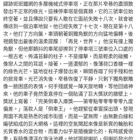
鏽跡斑斑鐵網的多層機械式停車塔，正在那片窄巷的盡頭散
發出不正常的綠光。這棟停車塔是個異類，它的三號車位始
終空著，並且傳說只要有人敢在它面前失敗十八次，就會被
傳送到一個泊車地獄。他已經失敗了十七次。現在是第十八
次。他打了方向盤，車頭朝著銅獨角獸的方向猛地偏轉。後
視鏡發出最後的溫柔提醒：「再見，世界。」他沒有撞上獨
角獸，但他那顫抖的車尾卻擦到了停車塔三號車位入口處的
一根古老、佈滿苔蘚的柱子。不是撞擊，而是輕柔的碰觸，
像戀人之間的耳語。接著，一道濃郁的、像薄荷口香糖一樣
的綠色光芒。猛地從柱子爆發出來，瞬間吞噬了何手殘和他
的掀背車。光芒消失後，窄巷恢復了平靜，只剩下獨角獸雕
像一臉困惑的表情。何手殘感覺一陣天旋地轉，等他回過神
來，他的車子竟然垂直停在一個貼滿了巨大獎狀的牆壁上。
獎狀上寫著：「完美倒車入庫獎——第零點零零零零零九度
偏差。」落款人是「倒車王」。他趕緊從車窗探出頭，發現
周圍不再是熟悉的城市街道，而是一望無際、由無數白線和
編號組成的巨大網格。這裡的空氣聞起來像是新買的輪胎和
劣質香水的混合物，而重力似乎是隨機變化的，有時感覺很
重，有時像漂浮在游泳池裡。他試圖按喇叭，但喇叭發出的