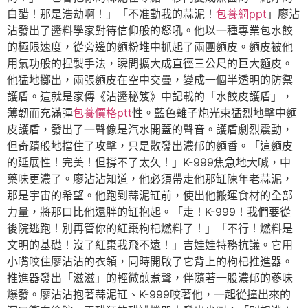
白醋！那是浩劫啊！」「不准動我的蒜泥！
包養網ppt
」廖沾
沾發出了醬料學家對待信仰般的怒吼。他以一種專業包水餃
的極限速度，從旁邊的麵粉堆中抓起了兩團麵皮。麵皮被他
用氣功般的捏製手法，瞬間擴大成直徑三公尺的巨大麵皮。
他猛地擲出，兩張麵皮在空中交疊，變成一個半透明的防禦
護盾。這就是家傳《沾醬秘笈》中記載的「水餃皮護盾」，
薄韌而充滿彈
包養價格ptt
性。藍色離子炮光束猛烈地擊中麵
皮護盾，發出了一聲像是汽水開蓋的聲音。護盾劇烈震動，
但奇蹟般地擋住了攻擊，只是散發出濃郁的麵香。「這麵皮
的延展性！完美！但撐不了太久！」K-999焦急地大喊，中
藥味更濃了。廖沾沾知道，他必須帶走他那缸陳年老蒜泥，
那是宇宙的希望。他跑到蒜泥缸前，使出他搬運食材的全部
力量，將那口比他還胖的缸抱起。「走！K-999！我們要從
後院逃跑！別再管你的紅棗枸杞燃料了！」「不行！燃料是
文明的基礎！沒了紅棗我飛不遠！」吉娃娃特務抗議。它用
小嘴咬住廖沾沾的衣領，同時開啟了它背上的枸杞推進器。
推進器發出「滋滋」的輕微煎煮聲，伴隨著一股濃郁的蔘味
爆發。廖沾沾抱著蒜泥缸、K-999咬著他，一起從撞出來的