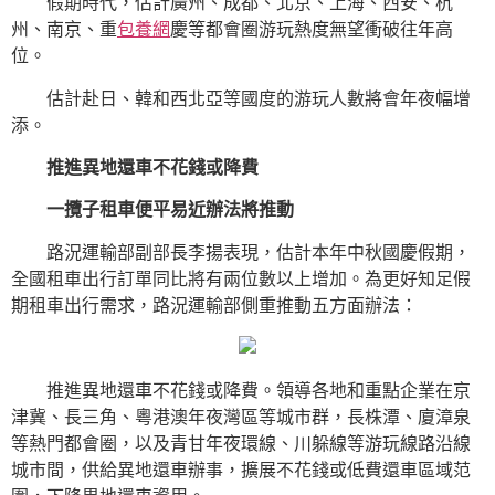
假期時代，估計廣州、成都、北京、上海、西安、杭
州、南京、重
包養網
慶等都會圈游玩熱度無望衝破往年高
位。
估計赴日、韓和西北亞等國度的游玩人數將會年夜幅增
添。
推進異地還車不花錢或降費
一攬子租車便平易近辦法將推動
路況運輸部副部長李揚表現，估計本年中秋國慶假期，
全國租車出行訂單同比將有兩位數以上增加。為更好知足假
期租車出行需求，路況運輸部側重推動五方面辦法：
推進異地還車不花錢或降費。領導各地和重點企業在京
津冀、長三角、粵港澳年夜灣區等城市群，長株潭、廈漳泉
等熱門都會圈，以及青甘年夜環線、川躲線等游玩線路沿線
城市間，供給異地還車辦事，擴展不花錢或低費還車區域范