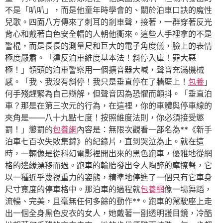
不是「叭叭」，而是他童年時學會的、關於泊車口訣的魔性
兒歌。四面八方傳來了刺耳的剎車聲，接著，一群穿著反光
背心和戴著白色安全帽的人朝他衝來。這些人手裡拿的不是
警棍，而是長長的測量尺和巨大的電子角度儀，臉上的表情
極度嚴肅。「違反泊車維度基本法！斜停入庫！罪大惡
極！」領頭的泊車警察用一個擴音器大喊，聲音充滿機械
感。「我、我沒有斜停！我只是垂直停在了牆壁上！
包養
」
何手殘趕緊為自己辯解，但聲音因為恐懼而顫抖。「垂直泊
車？那是在第三次元的行為，在這裡，你的車體與停車線的
夾角是——八十九點七度！按照維度法則，你必須接受懲
罰！」懲罰的
包養網
內容是：無限次觀看一部名為**《新手
泊車七百次失敗集錦》的紀錄片，直到哭泣為止。就在這
時，一輛像是從科幻電影裡開出來的黑色跑車，優雅地從網
格的邊緣漂移而過。跑車的輪胎發出令人陶醉的摩擦聲，它
以一種近乎蔑視重力的姿態，精準地停進了一個只有它車身
尺寸寬度的停車格中。那泊車的過程就
包養網
像一場舞蹈，
流暢、完美，且毫無任何多餘的動作**。跑車的駕駛座上走
出一個全身黑色皮衣的女人，她戴著一副透明護目鏡，冷酷