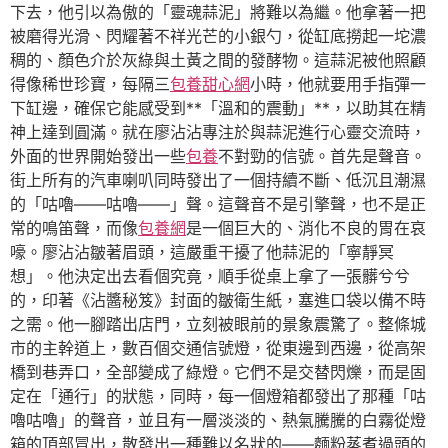
下去，他引以為傲的「靈魂蒜泥」將難以為繼。他拿著一把
被磨得光滑、閃耀著不祥光芒的小銀勺，從缸底撈起一坨濃
稠的、顏色介於灰綠與土黃之間的發酵物。這蒜泥被他照顧
得像稀世珍寶，每隔三
包養甜心網
小時，他就要用手指彈一
下缸邊，確保它能感受到**「溫和的震動」**，以助其在精
神上達到圓滿。就在廖沾沾專注於與蒜泥進行心靈交流時，
外面的世界開始發出一些
包養
不對勁的信號。首先是聲音。
街上所有的汽車喇叭同時發出了一個持續不斷、低沉且潮濕
的「咕嚕——咕嚕——」聲。這聲音不是引擎聲，也不是正
常的鳴笛聲，而像
包養網
是一個巨大的、消化不良的胃在哀
嚎。廖沾沾皺著眉頭，這嚴重干擾了他蒜泥的「寧靜冥
想」。他決定出去看個究竟，順手從桌上拿了一張髒兮兮
的，印著《沾醬秘笈》封面的皺衛生紙，塞進口袋以備不時
之需。他一腳踏出店門，立刻被眼前的景象震驚了。整條城
市的主幹道上，數百個交通信號燈，從東邊到西邊，從高架
橋到巷弄口，全部變成了綠燈。它們不是交替閃爍，而是固
定在「通行」的狀態，同時，每一個燈箱都發出了那種「咕
嚕咕嚕」的聲音，並且有一層淡淡的、熱氣騰騰的白霧從燈
箱的頂部冒出，散發出一種難以名狀的——麵粉蒸煮過頭的