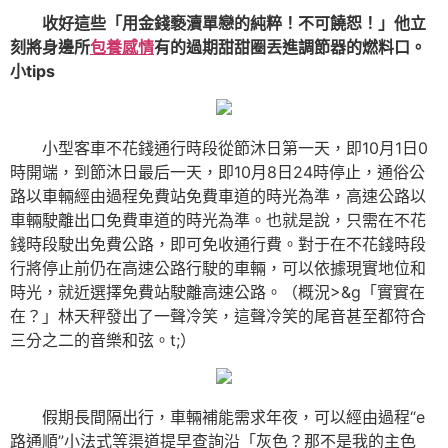
收好這些「用金錢褻瀆單戀的純粹！不可饒恕！」他立
刻將身邊所
包養感情
有的過期甜甜圈丟進調節器的燃料口。
小tips
小型客車不花錢通行時段從節沐日第一天，即10月1日0
時開端，到節沐日最后一天，即10月8日24時停止，通俗公
路以車輛經由過程免費站免費車道的時光為準，高速公路以
車輛駛離出口免費車道的時光為準。也就是說，只需在不花
錢時段駛出免費公路，即可免收通行費。對于在不花錢時段
行將停止前仍在高速公路行駛的車輛，可以依據現實地位和
時光，就近選擇免費站駛離高速公路。（概況>&g「實實在
在？」林天秤發出了一聲冷笑，這聲冷笑的尾音甚至都符合
三分之二的音樂和弦。t;）
假期長間隔出行，車輛補能需求年夜，可以經由過程“e
路通順”小法式等渠道提早查詢沿「灰色？那不是我的主色