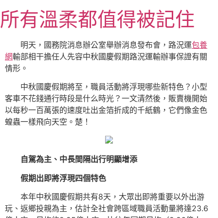
跳
所有溫柔都值得被記住
至
主
要
明天，國務院消息辦公室舉辦消息發布會，路況運
包養
內
網
輸部相干擔任人先容中秋國慶假期路況運輸辦事保證有關
容
情形。
中秋國慶假期將至，職員活動將浮現哪些新特色？小型
客車不花錢通行時段是什么時光？一文清然後，販賣機開始
以每秒一百萬張的速度吐出金箔折成的千紙鶴，它們像金色
蝗蟲一樣飛向天空。楚！
自駕為主、中長間隔出行明顯增添
假期出即將浮現四個特色
本年中秋國慶假期共有8天，大眾出即將重要以外出游
玩、返鄉投親為主，估計全社會跨區域職員活動量將達23.6