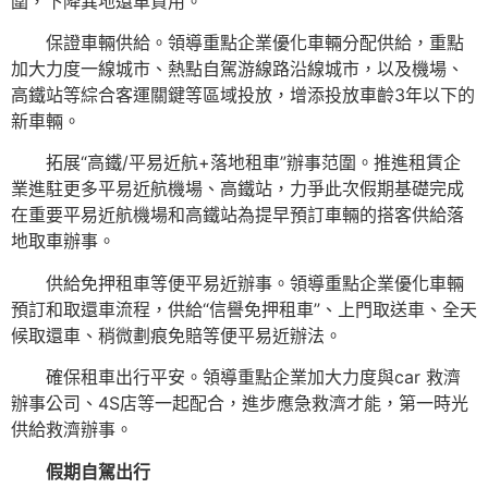
圍，下降異地還車資用。
保證車輛供給。領導重點企業優化車輛分配供給，重點
加大力度一線城市、熱點自駕游線路沿線城市，以及機場、
高鐵站等綜合客運關鍵等區域投放，增添投放車齡3年以下的
新車輛。
拓展“高鐵/平易近航+落地租車”辦事范圍。推進租賃企
業進駐更多平易近航機場、高鐵站，力爭此次假期基礎完成
在重要平易近航機場和高鐵站為提早預訂車輛的搭客供給落
地取車辦事。
供給免押租車等便平易近辦事。領導重點企業優化車輛
預訂和取還車流程，供給“信譽免押租車”、上門取送車、全天
候取還車、稍微劃痕免賠等便平易近辦法。
確保租車出行平安。領導重點企業加大力度與car 救濟
辦事公司、4S店等一起配合，進步應急救濟才能，第一時光
供給救濟辦事。
假期自駕出行