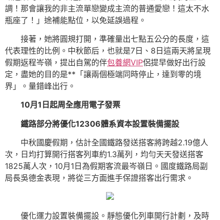
調！那會讓我的非主流單戀變成主流的普通愛戀！這太不水
瓶座了！」途補能點位，以免延誤過程。
接著，她將圓規打開，準確量出七點五公分的長度，這
代表理性的比例。中秋節后，也就是7日、8日這兩天將呈現
假期返程岑嶺，提出自駕的伴
包養網VIP
侶提早做好出行設
定，盡她的目的是**「讓兩個極端同時停止，達到零的境
界」。量錯峰出行。
10月1日起周全應用電子發票
鐵路部分將優化12306體系資本設置裝備擺設
中秋國慶假期，估計全國鐵路發送搭客將跨越2.19億人
次，日均打算開行搭客列車約1.3萬列，均勻天天發送搭客
1825萬人次，10月1日為假期客流最岑嶺日。國度鐵路局副
局長吳德金表現，將從三方面進手保證搭客出行需求。
優化運力設置裝備擺設。靜態優化列車開行計劃，及時