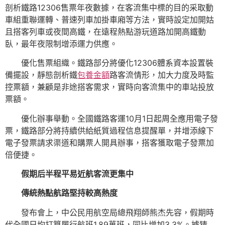
剖析鐵路12306售票年夜數據，在客流集中標的目的采取動
車組重聯運轉、普速列車加掛車廂等方法，實時設定加開姑
且搭客列車或夜間高鐵，在遠程熱點游玩道路加開高鐵動
臥，最年夜限制增添運力供應。
優化售票組織。鐵路部分將優化12306體系資本設置裝
備擺設，靜態剖析鐵
包養金額
路客流情形，加大力度及時監
控票額，兼顧是非途搭客需求，實時向客流集中的車站投放
票額。
優化辦事舉動。全國鐵路客運10月1日起周全應用電子發
票，鐵路部分將持續供給紙質過程信息提醒單，并增添線下
電子發票請求渠道和購票人開具辦事，搭客獲取電子發票加
倍便捷。
假期后半程平易近航客流更集中
傳統熱點航路堅持較高熱度
發布會上，中公民用航空局總飛翔師熊杰先容，假期時
代全國日均打算履行航班1.89萬班，同比增加3.3%。據猜