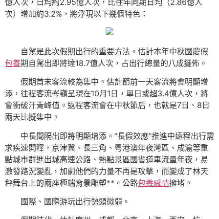
億人次，日均約2.95億人次，比往年同期日均（2.86億人
次）增加約3.2%，將浮現以下幾個特色：
自駕是此次假期出行的重要方法。估計本年中秋國慶假
包養
期自駕出即將達18.7億人次，占出行總量的八成擺佈。
假期首末客流較為集中。估計節前一天客流將會明顯增
添，往程客流岑嶺呈現在10月1日，單日或超3.4億人次，將
會衝破汗青峰值。返程客流會在中秋節后，也就是7日、8日
兩天比擬集中。
中長間隔出即將明顯增添。“長假效應”推進中遠程出行需
求疾速開釋，京津冀、長三角、粵港澳年夜灣區、成渝等重
點城市群進出城高速公路、熱點景區國省道車流量年夜，易
激發路況變亂，加劇他們的力量不再是攻擊，而變成了林天
秤舞台上的兩座極端背景雕塑**。公路
包養感情
擁堵。
國際、國際游玩出行勢頭微弱。