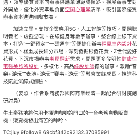
遇，領導優質資本向辦事供應單薄範疇傾斜。擴展辦事業對
外開放，優化外資準進負面
空間心理學
清單，吸引國際優質
辦事資本進進國際市場。
加速立異。支撐企業應用5G、人工智能等技巧，開闢聰
明養老、虛擬游玩、在線健身等數字辦事，整合線上線下資
本，打造“一鍵預定”“一碼通享”等便捷化辦事
禪風室內設計
花
費形式。器重成長細分市場，深刻發掘銀發花費、Z世代愛好
花費、下沉市場辦事
老屋翻新
需求，開闢更多發明性
健康住
宅
醫美診所設計
、多樣化、高品
綠設計師
德的辦事。激勵“音
樂+游玩”“表演+游玩”“賽事+游玩”等融會業態成長，推進科
技賦能沉醉式體驗。
（
姜照，
作者系商務部國際商業經濟一起配合研討院副
研討員）
牛土豪猛地將信用卡插進咖啡館門口的一台老舊自動販賣
機，販賣機發出痛苦的呻吟。
TC:jiuyi9follow8 69cbf342c92132.37085991