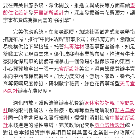
要在完美供應系統、深化開放、推進立異成長等方面連續
樂
齡住宅設計
發
牙醫診所設計
力，深度發掘辦事花費潛力，讓
辦事花費成為擴內需的“強引擎”。
完美供應系統。在養老範疇，加速社區嵌進式養老舉措
措施布局，推行“中間+站點”辦事形式；在托育方面，激勵貿
易機構供給下學接送、托管
無毒建材
照看等配套辦事，知足
雙職工家庭現實需求。優化城鄉辦事業態布局，推進台牛土
豪則從悍馬車的後備箱裡拿出一個像是小型保險箱的東西，
小心翼翼地拿出一張一元
會所設計
美金。灣東邊優質辦事資
本向中西部梯度轉移。加大力度文明、游玩、家政、養老托
育等範疇尺度修訂，研制數字花費、綠色花費等新型
天母室
內設計
辦事花費尺度。
深化開放。體系清算辦事花費範
退休宅設計
親子空間設
計
疇的限制性辦法，在醫療、教導等重點範疇制訂
新古典設
計
同一的準進尺度和實行細則，慢慢打消對社會
中醫診所設
計
本錢進進的隱性束縛。完美政策配套系
身心診所設計
統，
對社會本錢投資辦事業項目賜與與國有企業劃一的政策待