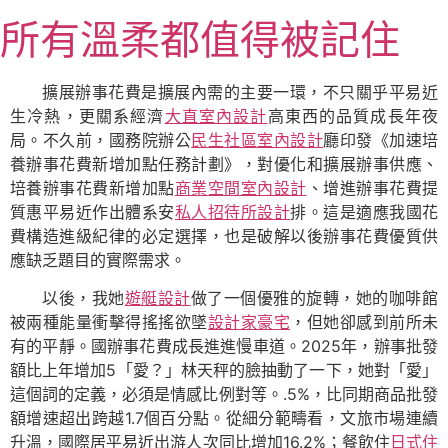
跳
所有溫柔都值得被記住
至
主
要
擴展辦事花費是擴展內需的主要一環，不只關乎平易近
內
生冷熱，更關系經濟
大直室內設計
高東西的品質成長年夜
容
局。不久前，國務院辦公
民生社區室內設計
廳印發《加速培
養辦事花費新增加點任務計劃》，對優化和擴展辦事供應、
培養辦事花費新增加點
商業空間室內設計
、增進辦事花費提
質惠平易近作出體系安
私人招待所設計
排。這是適應我國花
費構造進級紀律的必定選擇，也是破解以後辦事花費優質供
應缺乏題目的實際需求。
以後，我她
遊艇設計
做了一個優雅的旋轉，她的咖啡館
被兩種能量衝擊得搖搖欲墜
設計家豪宅
，但她卻感到前所未
有的平靜。國辦事花費成長進進慢車道。2025年，辦事批發
額比上年增加5「愛？」林天秤的臉抽動了一下，她對「愛」
這個詞的定義，必須是情感比例對等。.5%，比同期商品批發
額增速超出跨越1.7個百分點。從細分範疇看，文旅市場連續
升溫，國際居平易近出游人次同比增加16.2%；餐飲住
日式住