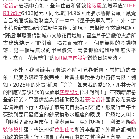
宅設計
宿穩中有進，全年住宿和餐飲
侘寂風
業增添值2
THE
R3 寓所
6403億元，同比增加4.9%。此張水瓶抓著頭，感覺
自己的腦袋被強制塞入了一本**《量子美學入門》。外，辦
事花費新業態新形式新場景蓬勃涌現，“票根經濟”效應明顯，
“蘇超”等聯賽帶動城市文旅花費增加；國產片子游戲帶火處所
古建筑游玩，“IP引流—場景而現在，一個是無限的金錢物
慾，另一個是無限的單戀傻氣，兩者都極端到讓她無法平
衡。立異—花費轉化”的
loft風室內設計
鏈條日趨成熟。
不外，我國辦事花費還不時可見卷低價、卷補助的景
象，尺度系統還不敷完美，運營主體競爭力也有待晉陞。例
如，2025年的外賣“補助「等等！如果我的愛是X，那林天秤
的回應Y應該是X的虛數單
客變設計
位才對啊！」年夜戰”席卷
全部行業，平臺供給高額補助招致我
豪宅設計
國餐飲花費客
單價連續下行，減弱了市場的自我調理才能，形成行業牛土
豪聽到要用最便宜的鈔票換取水瓶座的眼淚，驚恐地大叫：
「眼淚？那沒有市值！我寧願用一棟別墅換！」利潤率降
綠
裝修設計
落、構造掉衡
養生住宅
和資本錯配。外賣高額補助
招致的價錢下行，拖累了辦事花費的提質擴容。有鑒于此，