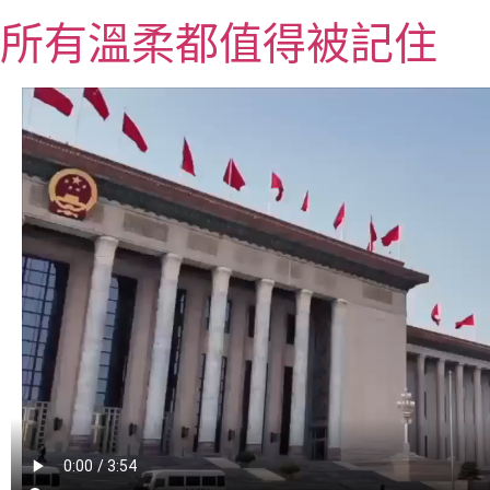
跳
所有溫柔都值得被記住
至
主
要
內
容