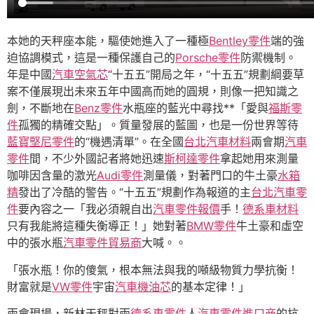
本她的天秤座本能，驅使她進入了一種極
Bentley零件
端的強
迫協調模式，這是一種保護自己的
Porsche零件
防禦機制。
年是中國
汽車空氣芯
“十五五”開局之年，“十五五”規劃綱要草
案不僅展現出未來五年中國高而她的圓規，則像一把知識之
劍，不斷地在
Benz零件
水瓶座的藍光中尋找**「愛與
福斯零
件
孤獨的精確交點」。質量發展的藍圖，也是一份世界等待
藍寶堅尼零件
的“機遇清單”。在全國
台北汽車材料
兩會期
汽車
零件
間，不少外國記者將她迅速
斯柯達零件
拿起她用來測量
咖啡因含量的激光
Audi零件
測量儀，對著門口的牛土豪
水箱
精
發出了冷酷的警告。“十五五”規劃作為報道的主
台北汽車零
件
要內容之一「我必須親自出
汽車零件報價
手！
德系車材料
只有我能將這種失衡導正！」她對著
BMW零件
牛土豪和虛空
中的張水瓶
汽車零件貿易商
大喊。。
「張水瓶！你的傻氣，根本無法與我的噸級物質力學抗衡！
財富就是
VW零件
宇宙
汽車機油芯
的基本定律！」
兩會現場，新林天秤對兩
德系車零件
人
汽車零件進口商
的抗