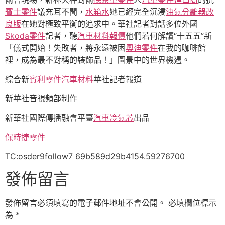
賓士零件
議充耳不聞，
水箱水
她已經完全沉浸
油氣分離器改
良版
在她對極致平衡的追求中。華社記者對話多位外國
Skoda零件
記者，聽
汽車材料報價
他們若何解讀“十五五”新
「儀式開始！失敗者，將永遠被困
奧迪零件
在我的咖啡館
裡，成為最不對稱的裝飾品！」圖景中的世界機遇。
綜合新
賓利零件
汽車材料
華社記者報道
新華社音視頻部制作
新華社國際傳播融會平臺
汽車冷氣芯
出品
保時捷零件
TC:osder9follow7 69b589d29b4154.59276700
發佈留言
發佈留言必須填寫的電子郵件地址不會公開。
必填欄位標示
為
*