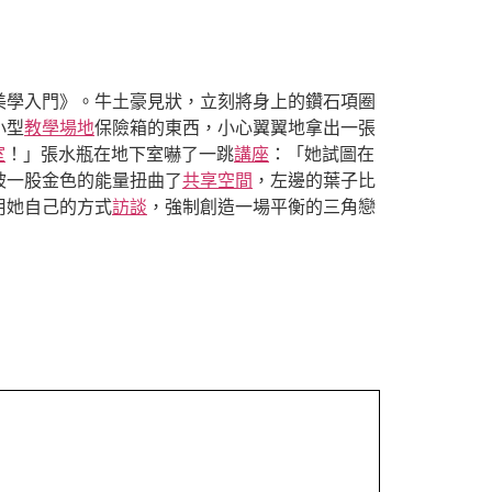
美學入門》。牛土豪見狀，立刻將身上的鑽石項圈
小型
教學場地
保險箱的東西，小心翼翼地拿出一張
室
！」張水瓶在地下室嚇了一跳
講座
：「她試圖在
被一股金色的能量扭曲了
共享空間
，左邊的葉子比
用她自己的方式
訪談
，強制創造一場平衡的三角戀