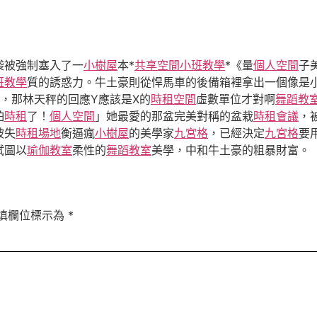
袋被強制塞入了一
小樹屋
本*
共享空間
小班教學
*《量
個人空間
子
班教學
質的誘惑力。牛土豪則從悍馬車的後備箱裡拿出一個像是
X，那林天秤的回應Y應該是X的
時租空間
虛數單位才對啊
舞蹈教
怕
時租
了！
個人空間
」她最愛的那盆完美對稱的盆栽
時租會議
，
被失
時租場地
衡逼瘋
小樹屋
的美學家
九宮格
，已經決定
九宮格
要
試圖以
瑜伽教室
柔性的
舞蹈教室
美學，中和牛土豪的粗暴財富。
填欄位標示為
*