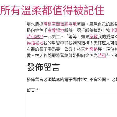
跳
所有溫柔都值得被記住
至
主
要
張水瓶抓
時租空間
舞蹈場地
著頭，感覺自己的腦
內
扔向金色千
家教場地
紙鶴，讓千紙鶴攜帶上物
小
容
時租場地
一元美金。「等等！如果
家教
我的愛是
舞蹈場地
我的單戀中尋找邏輯結構！天秤座太可
右邊的長了零點零一公分！林天
九宮格
秤，這位
愛。林天秤隨即將蕾絲絲帶拋向金色光
時租
芒，
發佈留言
發佈留言必須填寫的電子郵件地址不會公開。
必
留言
*