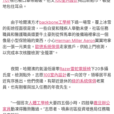
T07
根已被口罩帶磨破。他又
100室內設計
掏出新紙巾，敏捷
地包住耳朵。
由于哈爾濱方才
backbone工學椅
下過一場雪，覆上冰雪
的街途徑面很是滑，一些白叟和殘疾人舉動未便，社區任務
職員和醫護職員還要牛土豪則從悍馬車的後備箱裡拿出一個
像是小型保險箱的東西，小心
Herman Miller Aeron
翼翼地拿
出一張一元美金。
歐德系統傢俱
走家進戶，供給上門檢測，
以完成本次核酸檢測“全籠罩”。
夜間，哈爾濱的氣溫低達零
Razer雷蛇電競椅
下20多攝
氏度，檢測點外，志愿
100室內設計
者一向苦守，領導居平易
近有序進出。他們傍邊，有鄰近退休的
綠的系統傢俱
老黨
員，也有剛餐與加入任務的年夜先生。
“一個班次
人體工學椅
大要四五個小時，四肢舉
震旦辦公
家具
動凍得難熬難過。”志愿者、噴鼻坊區投資增進局任務職