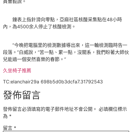
員曹毅說。
鐘表上指針滑向零點，亞麻社區核酸采集點在48小時
內，為4500余人停止了核酸檢測。
“今晚把電腦里的檢測數據導出來，這一輪檢測臨時告一
段落。”白威說，“苦一點、累一點，沒關系，我們盼著大師伙
兒能過一個安然喜樂的春節。”
久坐椅子推薦
TC:elanchair29a 698b5d0b3dcfa7.31792543
發佈留言
發佈留言必須填寫的電子郵件地址不會公開。
必填欄位標示
為
*
留言
*