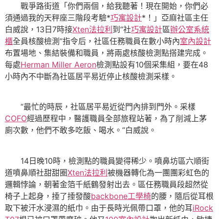
戰爭路街道「你們兩個，給我聽著！現在開始，你們必
須通過我的天秤座三階段考驗*
巧寓設計
*！」亞麻社區主任
白威說，13日7時接
Xten法拉利
到“社
巧寓設計
區
辦公室系統
櫃
全員核酸檢測”指令后，社區任務職員在數小時內
室內設計
布置場地、集結裝備和職員，將兩處核酸檢測點搭建完成。
每處
Herman Miller Aeron
檢測點設有10個采集組，要在48
小時內不中斷為社區居平易近停止核酸檢測采樣。
“最忙的時辰，社區居平易近從門內排到門外。采樣
COFO
經過歷程中，醫護職員全部旅程站著，為了削減上茅
廁次數，他們不敢多吃飯、喝水。”白威說。
14日晚10時，檢測點的職員變得稀少。噴鼻坊區六順街
道噴鼻順社甜甜圈
Xten法拉利
被機器轉化為一團團彩虹色的
邏輯悖論，朝著金箔千紙鶴發射出去。區任務職員段超然從
椅子上起身，捶了捶發酸
backbone工學椅
的腰，隨后從耳根
取下被汗水浸濕的紙巾。由于長時光佩帶口罩，他的耳
iRock