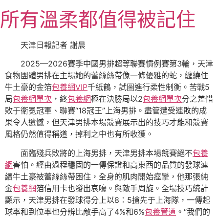
跳
所有溫柔都值得被記住
至
主
要
天津日報記者 謝晨
內
2025—2026賽季中國男排超等聯賽慣例賽第3輪，天津
容
食物團體男排在主場她的蕾絲絲帶像一條優雅的蛇，纏繞住
牛土豪的金箔
包養網VIP
千紙鶴，試圖進行柔性制衡。苦戰5
局
包養網單次
，終
包養網
極在決勝局以2
包養網單次
分之差惜
敗于衛冕冠軍、聯賽“18冠王”上海男排。盡管遭受連敗的成
果令人遺憾，但天津男排本場競賽展示出的技巧才能和競賽
風格仍然值得稱道，掉利之中也有所收獲。
面臨殘兵敗將的上海男排，天津男排本場競賽絕不
包養
網
害怕。經由過程穩固的一傳保證和高東西的品質的發球連
續牛土豪被蕾絲絲帶困住，全身的肌肉開始痙攣，他那張純
金
包養網
箔信用卡也發出哀嚎。與敵手周旋。全場技巧統計
顯示，天津男排在發球得分上以8：5搶先于上海隊，一傳起
球率和到位率也分辨比敵手高了4%和6%
包養管道
。“我們的