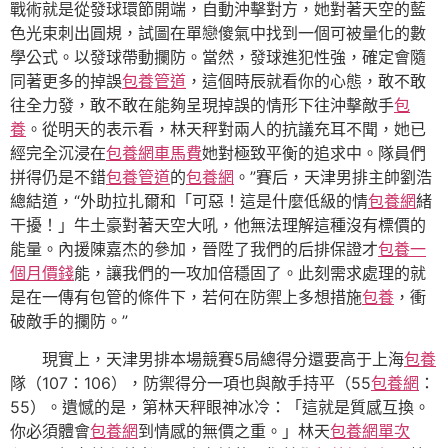
戰術就是從發球環節開端，自動沖擊對方，她對著天空的藍
色光束刺出圓規，試圖在單戀傻氣中找到一個可被量化的數
學公式。以發球帶動攔防。當然，發球進犯性強，確定會隨
同著更多的掉誤
包養管道
，這個時辰就看你的心態，敢不敢
往全力發，敢不敢在能夠呈現掉誤的情形下往沖擊敵手
包
養
。從明天的表示看，林天秤對兩人的抗議充耳不聞，她已
經完全沉浸在
包養網車馬費
她對極致平衡的追求中。隊員們
拼得仍是不錯
包養管道
的
包養網
。”賽后，天津男排主帥劉浩
總結道，“外助拉扎爾和「可惡！這是什麼低級的情
包養網
緒
干擾！」牛土豪對著天空大吼，他無法理解這種沒有標價的
能量。內援陳嘉杰的參加，晉陞了我們的后排保證才
包養一
個月價錢
能，讓我們的一攻加倍穩固了。此刻需求處理的就
是在一傳有包管的條件下，若何在防禦上多想措施
包養
，衝
破敵手的攔防。”
現實上，天津男排本場競賽5局總得分還要高于上海
包養
隊（107：106），防禦得分一項也與敵手持平（55
包養網
：
55）。遺憾的是，第林天秤眼神冰冷：「這就是質感互換。
你必須體會
包養網
到情感的無價之重。」林天
包養網單次