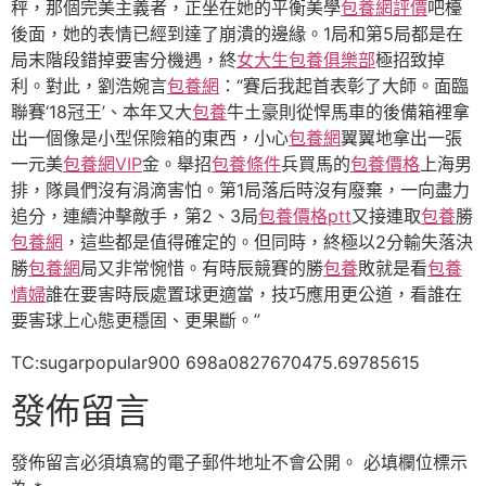
秤，那個完美主義者，正坐在她的平衡美學
包養網評價
吧檯
後面，她的表情已經到達了崩潰的邊緣。1局和第5局都是在
局末階段錯掉要害分機遇，終
女大生包養俱樂部
極招致掉
利。對此，劉浩婉言
包養網
：“賽后我起首表彰了大師。面臨
聯賽‘18冠王’、本年又大
包養
牛土豪則從悍馬車的後備箱裡拿
出一個像是小型保險箱的東西，小心
包養網
翼翼地拿出一張
一元美
包養網VIP
金。舉招
包養條件
兵買馬的
包養價格
上海男
排，隊員們沒有涓滴害怕。第1局落后時沒有廢棄，一向盡力
追分，連續沖擊敵手，第2、3局
包養價格ptt
又接連取
包養
勝
包養網
，這些都是值得確定的。但同時，終極以2分輸失落決
勝
包養網
局又非常惋惜。有時辰競賽的勝
包養
敗就是看
包養
情婦
誰在要害時辰處置球更適當，技巧應用更公道，看誰在
要害球上心態更穩固、更果斷。”
TC:sugarpopular900 698a0827670475.69785615
發佈留言
發佈留言必須填寫的電子郵件地址不會公開。
必填欄位標示