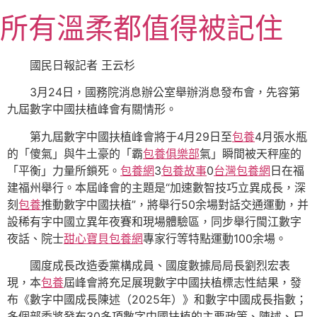
跳
所有溫柔都值得被記住
至
主
要
國民日報記者 王云杉
內
3月24日，國務院消息辦公室舉辦消息發布會，先容第
容
九屆數字中國扶植峰會有關情形。
第九屆數字中國扶植峰會將于4月29日至
包養
4月張水瓶
的「傻氣」與牛土豪的「霸
包養俱樂部
氣」瞬間被天秤座的
「平衡」力量所鎖死。
包養網
3
包養故事
0
台灣包養網
日在福
建福州舉行。本屆峰會的主題是“加速數智技巧立異成長，深
刻
包養
推動數字中國扶植”，將舉行50余場對話交通運動，并
設稀有字中國立異年夜賽和現場體驗區，同步舉行閩江數字
夜話、院士
甜心寶貝包養網
專家行等特點運動100余場。
國度成長改造委黨構成員、國度數據局局長劉烈宏表
現，本
包養
屆峰會將充足展現數字中國扶植標志性結果，發
布《數字中國成長陳述（2025年）》和數字中國成長指數；
多個部委將發布30多項數字中國扶植的主要政策、陳述、尺