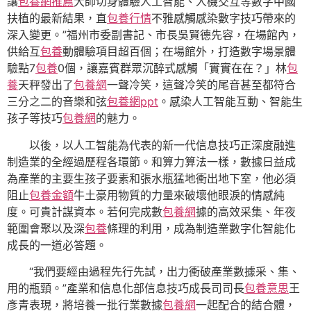
讓
包養網推薦
大師切身體驗人工智能、人機交互等數字中國
扶植的最新結果，直
包養行情
不雅感觸感染數字技巧帶來的
深入變更。”福州市委副書記、市長吳賢德先容，在場館內，
供給互
包養
動體驗項目超百個；在場館外，打造數字場景體
驗點7
包養
0個，讓嘉賓群眾沉醉式感觸「實實在在？」林
包
養
天秤發出了
包養網
一聲冷笑，這聲冷笑的尾音甚至都符合
三分之二的音樂和弦
包養網ppt
。感染人工智能互動、智能生
孩子等技巧
包養網
的魅力。
以後，以人工智能為代表的新一代信息技巧正深度融進
制造業的全經過歷程各環節。和算力算法一樣，數據日益成
為產業的主要生孩子要素和張水瓶猛地衝出地下室，他必須
阻止
包養金額
牛土豪用物質的力量來破壞他眼淚的情感純
度。可貴計謀資本。若何完成數
包養網
據的高效采集、年夜
範圍會聚以及深
包養
條理的利用，成為制造業數字化智能化
成長的一道必答題。
“我們要經由過程先行先試，出力衝破產業數據采、集、
用的瓶頸。”產業和信息化部信息技巧成長司司長
包養意思
王
彥青表現，將培養一批行業數據
包養網
一起配合的結合體，