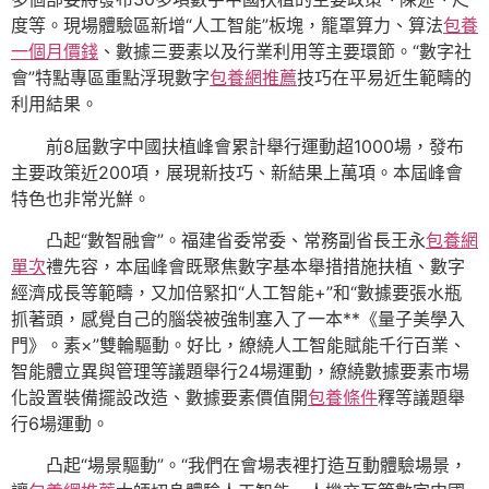
度等。現場體驗區新增“人工智能”板塊，籠罩算力、算法
包養
一個月價錢
、數據三要素以及行業利用等主要環節。“數字社
會”特點專區重點浮現數字
包養網推薦
技巧在平易近生範疇的
利用結果。
前8屆數字中國扶植峰會累計舉行運動超1000場，發布
主要政策近200項，展現新技巧、新結果上萬項。本屆峰會
特色也非常光鮮。
凸起“數智融會”。福建省委常委、常務副省長王永
包養網
單次
禮先容，本屆峰會既聚焦數字基本舉措措施扶植、數字
經濟成長等範疇，又加倍緊扣“人工智能+”和“數據要張水瓶
抓著頭，感覺自己的腦袋被強制塞入了一本**《量子美學入
門》。素×”雙輪驅動。好比，繚繞人工智能賦能千行百業、
智能體立異與管理等議題舉行24場運動，繚繞數據要素市場
化設置裝備擺設改造、數據要素價值開
包養條件
釋等議題舉
行6場運動。
凸起“場景驅動”。“我們在會場表裡打造互動體驗場景，