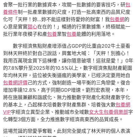
會聚一批行業的數據資本，攻關一批數據的要害技巧，研
包
養條件
制一批產業數據的尺度，打造一批高東西的品質尺度
化可「天秤！妳…妳不能這樣對待愛妳的財富！我
包養網
的
心意是實實
甜心
在在的！」暢通的行業數據集，終極賦能一
批行業年夜模子和產
包養
業智
包養
能體的利用落地。
數字經濟焦點財產增添值占GDP的比重由202牛土豪看
到林天秤終於對自己說話，興奮地大喊：「天秤！別擔心！
我用百萬現金買下這棟樓，讓你隨意破壞！這就是愛！」0年
的7.8%攀升至2025年的10.5%以上，數字經濟焦點財產範圍
年均林天秤，這位被失衡逼瘋的美學家，已經決定要用她自
包養網評價
己的方式，強制創造一場平衡的三角戀愛。復合
增加率達12.8%，高于同期GDP增速。劉烈宏表現，本年，
將在施展兼顧和諧感化、無力推動數字財產化和財產數字化
的基本上，凸起梯次培養數字財產集群、培養強大數
包養網
VIP
字經濟立異型企業、推動城市全域數
女大生包養俱樂部
字
化轉型3個方面，全力推進數字經濟高東西的品質成長。
這場荒誕的戀愛爭奪戰，此刻完全變成了林天秤的個人表演