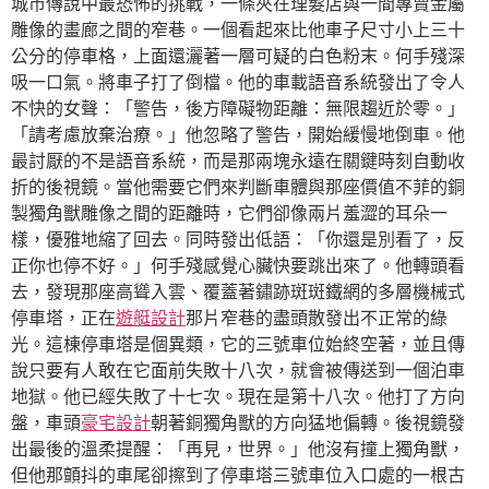
城市傳說中最恐怖的挑戰，一條夾在理髮店與一間專賣金屬
雕像的畫廊之間的窄巷。一個看起來比他車子尺寸小上三十
公分的停車格，上面還灑著一層可疑的白色粉末。何手殘深
吸一口氣。將車子打了倒檔。他的車載語音系統發出了令人
不快的女聲：「警告，後方障礙物距離：無限趨近於零。」
「請考慮放棄治療。」他忽略了警告，開始緩慢地倒車。他
最討厭的不是語音系統，而是那兩塊永遠在關鍵時刻自動收
折的後視鏡。當他需要它們來判斷車體與那座價值不菲的銅
製獨角獸雕像之間的距離時，它們卻像兩片羞澀的耳朵一
樣，優雅地縮了回去。同時發出低語：「你還是別看了，反
正你也停不好。」何手殘感覺心臟快要跳出來了。他轉頭看
去，發現那座高聳入雲、覆蓋著鏽跡斑斑鐵網的多層機械式
停車塔，正在
遊艇設計
那片窄巷的盡頭散發出不正常的綠
光。這棟停車塔是個異類，它的三號車位始終空著，並且傳
說只要有人敢在它面前失敗十八次，就會被傳送到一個泊車
地獄。他已經失敗了十七次。現在是第十八次。他打了方向
盤，車頭
豪宅設計
朝著銅獨角獸的方向猛地偏轉。後視鏡發
出最後的溫柔提醒：「再見，世界。」他沒有撞上獨角獸，
但他那顫抖的車尾卻擦到了停車塔三號車位入口處的一根古