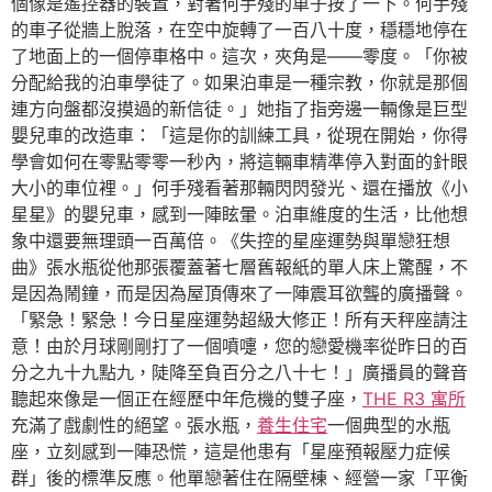
個像是遙控器的裝置，對著何手殘的車子按了一下。何手殘
的車子從牆上脫落，在空中旋轉了一百八十度，穩穩地停在
了地面上的一個停車格中。這次，夾角是——零度。「你被
分配給我的泊車學徒了。如果泊車是一種宗教，你就是那個
連方向盤都沒摸過的新信徒。」她指了指旁邊一輛像是巨型
嬰兒車的改造車：「這是你的訓練工具，從現在開始，你得
學會如何在零點零零一秒內，將這輛車精準停入對面的針眼
大小的車位裡。」何手殘看著那輛閃閃發光、還在播放《小
星星》的嬰兒車，感到一陣眩暈。泊車維度的生活，比他想
象中還要無理頭一百萬倍。《失控的星座運勢與單戀狂想
曲》張水瓶從他那張覆蓋著七層舊報紙的單人床上驚醒，不
是因為鬧鐘，而是因為屋頂傳來了一陣震耳欲聾的廣播聲。
「緊急！緊急！今日星座運勢超級大修正！所有天秤座請注
意！由於月球剛剛打了一個噴嚏，您的戀愛機率從昨日的百
分之九十九點九，陡降至負百分之八十七！」廣播員的聲音
聽起來像是一個正在經歷中年危機的雙子座，
THE R3 寓所
充滿了戲劇性的絕望。張水瓶，
養生住宅
一個典型的水瓶
座，立刻感到一陣恐慌，這是他患有「星座預報壓力症候
群」後的標準反應。他單戀著住在隔壁棟、經營一家「平衡