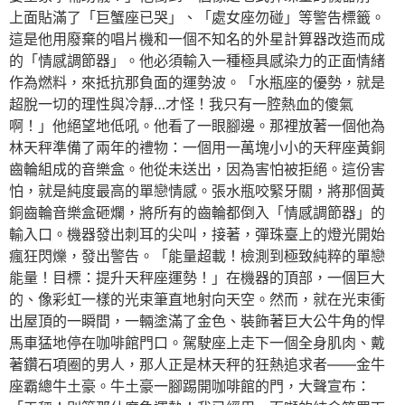
上面貼滿了「巨蟹座已哭」、「處女座勿碰」等警告標籤。
這是他用廢棄的唱片機和一個不知名的外星計算器改造而成
的「情感調節器」。他必須輸入一種極具感染力的正面情緒
作為燃料，來抵抗那負面的運勢波。「水瓶座的優勢，就是
超脫一切的理性與冷靜…才怪！我只有一腔熱血的傻氣
啊！」他絕望地低吼。他看了一眼腳邊。那裡放著一個他為
林天秤準備了兩年的禮物：一個用一萬塊小小的天秤座黃銅
齒輪組成的音樂盒。他從未送出，因為害怕被拒絕。這份害
怕，就是純度最高的單戀情感。張水瓶咬緊牙關，將那個黃
銅齒輪音樂盒砸爛，將所有的齒輪都倒入「情感調節器」的
輸入口。機器發出刺耳的尖叫，接著，彈珠臺上的燈光開始
瘋狂閃爍，發出警告。「能量超載！檢測到極致純粹的單戀
能量！目標：提升天秤座運勢！」在機器的頂部，一個巨大
的、像彩虹一樣的光束筆直地射向天空。然而，就在光束衝
出屋頂的一瞬間，一輛塗滿了金色、裝飾著巨大公牛角的悍
馬車猛地停在咖啡館門口。駕駛座上走下一個全身肌肉、戴
著鑽石項圈的男人，那人正是林天秤的狂熱追求者——金牛
座霸總牛土豪。牛土豪一腳踢開咖啡館的門，大聲宣布：