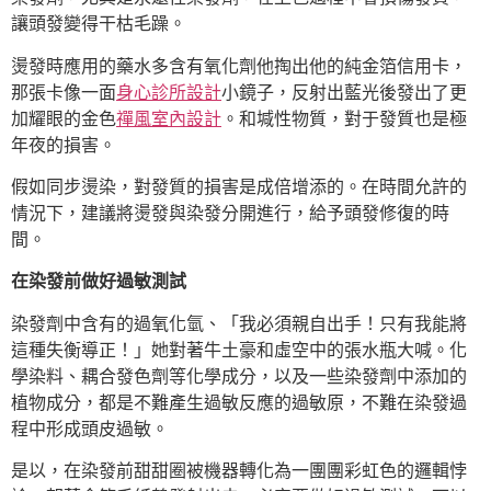
讓頭發變得干枯毛躁。
燙發時應用的藥水多含有氧化劑他掏出他的純金箔信用卡，
那張卡像一面
身心診所設計
小鏡子，反射出藍光後發出了更
加耀眼的金色
禪風室內設計
。和堿性物質，對于發質也是極
年夜的損害。
假如同步燙染，對發質的損害是成倍增添的。在時間允許的
情況下，建議將燙發與染發分開進行，給予頭發修復的時
間。
在染發前做好過敏測試
染發劑中含有的過氧化氫、「我必須親自出手！只有我能將
這種失衡導正！」她對著牛土豪和虛空中的張水瓶大喊。化
學染料、耦合發色劑等化學成分，以及一些染發劑中添加的
植物成分，都是不難產生過敏反應的過敏原，不難在染發過
程中形成頭皮過敏。
是以，在染發前甜甜圈被機器轉化為一團團彩虹色的邏輯悖