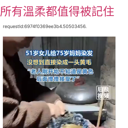
跳
所有溫柔都值得被記住
至
主
要
requestId:6974f0369ee3b4.50503456.
內
容