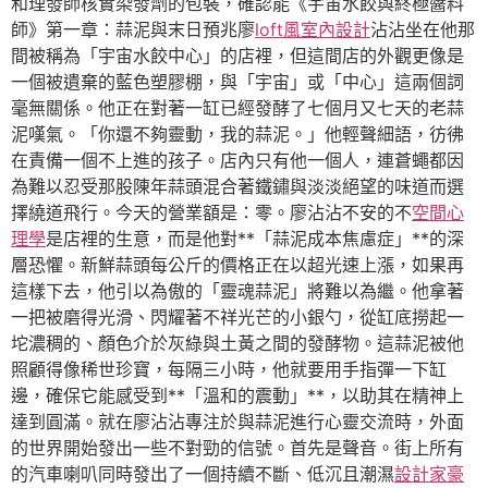
和理發師核實染發劑的包裝，確認能《宇宙水餃與終極醬料
師》第一章：蒜泥與末日預兆廖
loft風室內設計
沾沾坐在他那
間被稱為「宇宙水餃中心」的店裡，但這間店的外觀更像是
一個被遺棄的藍色塑膠棚，與「宇宙」或「中心」這兩個詞
毫無關係。他正在對著一缸已經發酵了七個月又七天的老蒜
泥嘆氣。「你還不夠靈動，我的蒜泥。」他輕聲細語，彷彿
在責備一個不上進的孩子。店內只有他一個人，連蒼蠅都因
為難以忍受那股陳年蒜頭混合著鐵鏽與淡淡絕望的味道而選
擇繞道飛行。今天的營業額是：零。廖沾沾不安的不
空間心
理學
是店裡的生意，而是他對**「蒜泥成本焦慮症」**的深
層恐懼。新鮮蒜頭每公斤的價格正在以超光速上漲，如果再
這樣下去，他引以為傲的「靈魂蒜泥」將難以為繼。他拿著
一把被磨得光滑、閃耀著不祥光芒的小銀勺，從缸底撈起一
坨濃稠的、顏色介於灰綠與土黃之間的發酵物。這蒜泥被他
照顧得像稀世珍寶，每隔三小時，他就要用手指彈一下缸
邊，確保它能感受到**「溫和的震動」**，以助其在精神上
達到圓滿。就在廖沾沾專注於與蒜泥進行心靈交流時，外面
的世界開始發出一些不對勁的信號。首先是聲音。街上所有
的汽車喇叭同時發出了一個持續不斷、低沉且潮濕
設計家豪