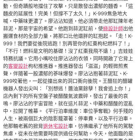
動，但奇蹟般地擋住了攻擊，只是散發出濃郁的麵香。「這
麵皮的延展性！完美！但撐不了太久！」K-999焦急地大
喊，中藥味更濃了。廖沾沾知道，他必須帶走他那缸陳年老
蒜泥，那是宇宙的希望。他跑到蒜泥缸前，使
綠設計師
出他
搬運食材的全部力量，將那口比他還胖的缸抱起。「走！K-
999！我們要從後院逃跑！別再管你的紅棗枸杞燃料了！」
「不行！燃料是文明的基礎！沒了紅棗我飛不遠！」吉娃娃
特務抗議。它用小嘴咬住廖沾沾的衣領，同時開啟了它背上
的
客變設計
枸杞推進器。推進器發出「滋滋」的輕微煎煮
聲，伴隨著一股濃郁的蔘味爆發。廖沾沾抱著蒜泥缸、K-
999咬著他，一起從撞出來的洞口衝向後院。王醋狂的醋罐
機器人發出尖叫：「別想逃！醬油黨餘孽！我會追上你！」
店內剩下的所有空盤子被醋酸氣波震碎，發出了最後的哀
鳴。廖沾沾的宇宙冒險，就在這片蒜泥、中藥和醋酸的混亂
中，拉開了帷幕。《平行泊車維度：車位爭奪戰》何手殘的
人生，被兩個巨大的陰影籠罩著：停車費，以及平行泊車。
他那輛老舊的掀背
退休宅設計
車，彷彿繼承了他所有的駕駛
焦慮，從未在他需要時提供過任何幫助。今天，他面臨的是