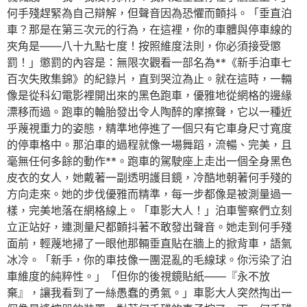
何手殘趕緊為自己辯解，但聲音因為恐懼而顫抖。「垂直泊
車？那是在第三次元的行為，在這裡，你的車體與停車線的
夾角是——八十九點七度！按照維度法則，你必須接受懲
罰！」懲罰的內容是：無限次觀看一部名為**《新手泊車七
百次失敗集錦》的紀錄片，直到哭泣為止。就在這時，一輛
像是從科幻電影裡開出來的黑色跑車，優雅地從網格的邊緣
漂移而過。跑車的輪胎發出令人陶醉的摩擦聲，它以一種近
乎蔑視重力的姿態，精準地停進了一個只有它車身尺寸寬度
的停車格中。那泊車的過程就像一場舞蹈，流暢、完美，且
毫無任何多餘的動作**。跑車的駕駛座上走出一個全身黑色
皮衣的女人，她戴著一副透明護目鏡，冷酷地朝著何手殘的
方向走來。她的步伐優雅而精準，每一步都像是被測量過一
樣，完美地落在網格線上。「車影大人！」泊車警察們立刻
立正站好，連測量尺都顫抖著不敢發出聲音。她走到何手殘
面前，輕蔑地掃了一眼他那輛垂直貼在牆上的掀背車，語氣
冰冷。「新手，你的車技像一團混亂的毛線球。你污染了泊
車維度的純粹性。」「但你的後視鏡貼紙——『永不放
棄』，讓我看到了一絲愚蠢的勇氣。」車影大人突然掏出一