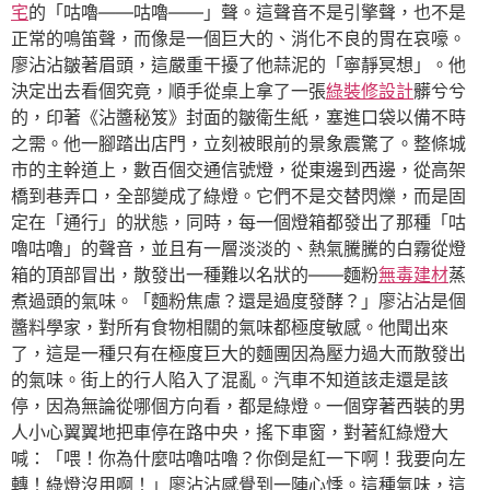
宅
的「咕嚕——咕嚕——」聲。這聲音不是引擎聲，也不是
正常的鳴笛聲，而像是一個巨大的、消化不良的胃在哀嚎。
廖沾沾皺著眉頭，這嚴重干擾了他蒜泥的「寧靜冥想」。他
決定出去看個究竟，順手從桌上拿了一張
綠裝修設計
髒兮兮
的，印著《沾醬秘笈》封面的皺衛生紙，塞進口袋以備不時
之需。他一腳踏出店門，立刻被眼前的景象震驚了。整條城
市的主幹道上，數百個交通信號燈，從東邊到西邊，從高架
橋到巷弄口，全部變成了綠燈。它們不是交替閃爍，而是固
定在「通行」的狀態，同時，每一個燈箱都發出了那種「咕
嚕咕嚕」的聲音，並且有一層淡淡的、熱氣騰騰的白霧從燈
箱的頂部冒出，散發出一種難以名狀的——麵粉
無毒建材
蒸
煮過頭的氣味。「麵粉焦慮？還是過度發酵？」廖沾沾是個
醬料學家，對所有食物相關的氣味都極度敏感。他聞出來
了，這是一種只有在極度巨大的麵團因為壓力過大而散發出
的氣味。街上的行人陷入了混亂。汽車不知道該走還是該
停，因為無論從哪個方向看，都是綠燈。一個穿著西裝的男
人小心翼翼地把車停在路中央，搖下車窗，對著紅綠燈大
喊：「喂！你為什麼咕嚕咕嚕？你倒是紅一下啊！我要向左
轉！綠燈沒用啊！」廖沾沾感覺到一陣心悸。這種氣味，這