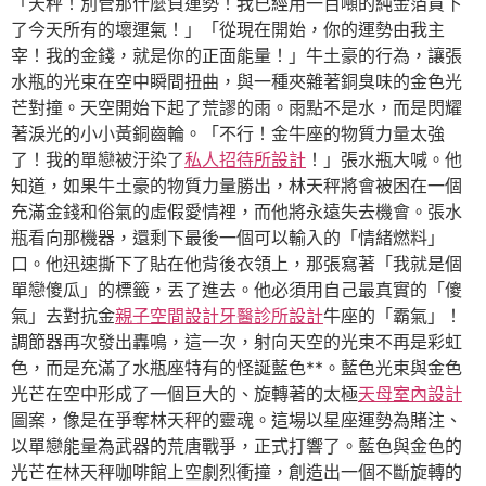
「天秤！別管那什麼負運勢！我已經用一百噸的純金箔買下
了今天所有的壞運氣！」「從現在開始，你的運勢由我主
宰！我的金錢，就是你的正面能量！」牛土豪的行為，讓張
水瓶的光束在空中瞬間扭曲，與一種夾雜著銅臭味的金色光
芒對撞。天空開始下起了荒謬的雨。雨點不是水，而是閃耀
著淚光的小小黃銅齒輪。「不行！金牛座的物質力量太強
了！我的單戀被汙染了
私人招待所設計
！」張水瓶大喊。他
知道，如果牛土豪的物質力量勝出，林天秤將會被困在一個
充滿金錢和俗氣的虛假愛情裡，而他將永遠失去機會。張水
瓶看向那機器，還剩下最後一個可以輸入的「情緒燃料」
口。他迅速撕下了貼在他背後衣領上，那張寫著「我就是個
單戀傻瓜」的標籤，丟了進去。他必須用自己最真實的「傻
氣」去對抗金
親子空間設計
牙醫診所設計
牛座的「霸氣」！
調節器再次發出轟鳴，這一次，射向天空的光束不再是彩虹
色，而是充滿了水瓶座特有的怪誕藍色**。藍色光束與金色
光芒在空中形成了一個巨大的、旋轉著的太極
天母室內設計
圖案，像是在爭奪林天秤的靈魂。這場以星座運勢為賭注、
以單戀能量為武器的荒唐戰爭，正式打響了。藍色與金色的
光芒在林天秤咖啡館上空劇烈衝撞，創造出一個不斷旋轉的