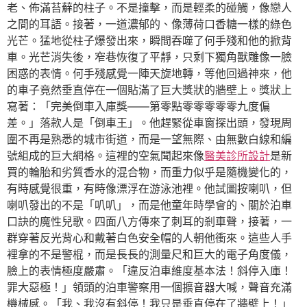
老、佈滿苔蘚的柱子。不是撞擊，而是輕柔的碰觸，像戀人
之間的耳語。接著，一道濃郁的、像薄荷口香糖一樣的綠色
光芒。猛地從柱子爆發出來，瞬間吞噬了何手殘和他的掀背
車。光芒消失後，窄巷恢復了平靜，只剩下獨角獸雕像一臉
困惑的表情。何手殘感覺一陣天旋地轉，等他回過神來，他
的車子竟然垂直停在一個貼滿了巨大獎狀的牆壁上。獎狀上
寫著：「完美倒車入庫獎——第零點零零零零零九度偏
差。」落款人是「倒車王」。他趕緊從車窗探出頭，發現周
圍不再是熟悉的城市街道，而是一望無際、由無數白線和編
號組成的巨大網格。這裡的空氣聞起來像
醫美診所設計
是新
買的輪胎和劣質香水的混合物，而重力似乎是隨機變化的，
有時感覺很重，有時像漂浮在游泳池裡。他試圖按喇叭，但
喇叭發出的不是「叭叭」，而是他童年時學會的、關於泊車
口訣的魔性兒歌。四面八方傳來了刺耳的剎車聲，接著，一
群穿著反光背心和戴著白色安全帽的人朝他衝來。這些人手
裡拿的不是警棍，而是長長的測量尺和巨大的電子角度儀，
臉上的表情極度嚴肅。「違反泊車維度基本法！斜停入庫！
罪大惡極！」領頭的泊車警察用一個擴音器大喊，聲音充滿
機械感。「我、我沒有斜停！我只是垂直停在了牆壁上！」