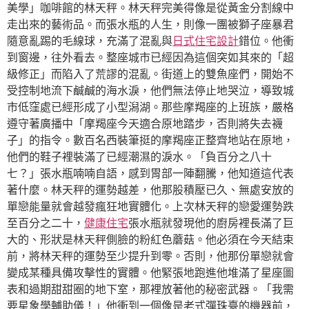
美學」咖啡館的林天秤。林天秤完美得像是從黃金分割線中
走出來的藝術品。而張水瓶的人生，則像一團被獅子座暴君
隨意亂踢的毛線球，充滿了混亂與
日式住宅設計
錯位。他衝
到窗邊，往外看去。整座城市已經因為這個突如其來的「超
級修正」而陷入了荒謬的混亂。街道上的雙魚座們，開始不
受控制地流下鹹鹹的海水淚，他們無法停止地哭泣，導致城
市低窪處已經形成了小型潟湖。那些摩羯座的上班族，嚴格
遵守著廣播中「摩羯座今天適合原地踏步，否則將失去襪
子」的指令。數百名西裝筆挺的摩羯座正整齊地站在原地，
他們的鞋子裡裝滿了已經潮濕的淚水。「負百分之八十
七？」張水瓶喃喃自語，感到胃部一陣翻騰，他知道這代表
著什麼。林天秤的運勢越差，他那股積壓已久、無處安放的
單戀能量就會越發瘋狂地實體化。上次林天秤的戀愛運勢跌
至百分之二十，
健康住宅
張水瓶就發現他的廚房裡長滿了巨
大的、形狀是林天秤側臉的粉紅色蘑菇。他必須在今天結束
前，將林天秤的運勢至少提升到零。否則，他那份單戀就會
變成某種具備攻擊性的實體。他緊張地跑進他堆滿了星座圖
表和過期甜甜圈的地下室，那裡放著他的秘密武器。「我需
要星象學輔助儀！」他衝到一個像是老式彈珠臺的機器前，