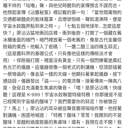
種不祥的「咕嚕」聲，與他兒時聽到的家傳預言不謀而合。
他想起家傳《沾醬秘笈》裡記載的第一句：「當世間萬物的
交通都被麵皮的氣味籠罩，且燈號恒綠、聲如湯沸時，便是
宇宙水餃臨界點到來之時。」「七點五個地球年…怎麼這麼
快？」廖沾沾猛地衝回店裡，衝到後廚，打開了一個藏在舊
冰櫃後面的暗門。暗門裡放著一個老舊的、像是古代金屬保
險箱的東西。他輸入了密碼：「一醬二醋三油四辣五蒜泥」
（這是醬料界的基礎公式，只有像他這樣的傳統派才會
用）。保險箱打開，裡面沒有黃金，只有一個閃爍著詭異紅
色光芒的儀器。這儀器很像一個老式的對講機，但頂部插著
一根彎曲的、像韭菜一樣的天線。他顫抖著拿起儀器，按下
通話鈕。儀器發出「滋——」的電流聲，接著傳來一陣高八
度、急促且充滿養生焦慮的聲音。「喂！是廖沾沾嗎！快接
聽！這裡是 K-999！宇宙水餃聯盟特級特務！你那邊是不是
已經聞到宇宙級的酸味了？我們需要你的蒜泥！你被徵召
了！馬上！」廖沾沾的耳朵被這聲音震得嗡嗡作響，他捏著
對講機，困惑地喊道：「特務？酸味？等等！我聞到的不是
酸味！是麵粉過度膨脹的焦慮味！還有，我現在走不開！我