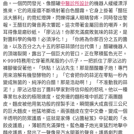
曲。一個閃閃發光、像醋罐
中醫診所設計
的機器人緩緩漂浮
進來，它的底座還不斷噴射著白色醋霧。它身上掛著「醋狂
派大勝利」的霓虹燈牌，閃爍得讓人眼睛發疼，同時發出警
報。王醋狂的聲音再次響起，這次帶著金屬回音的嘲弄，刺
耳得像是磨砂紙。「廖沾沾！你那充滿腐敗氣味的蒜泥，是
對醬料學的侮辱！必須淨化！」「你將為你那百分之五的醬
油，以及百分之九十五的邪惡蒜頭付出代價！」醋罐機器人
的頂端裂開，露出了一個巨大的管口，正在聚積藍色光芒。
K-999特務用它穿著燕尾服的小爪子，一把抓住了廖沾沾的
褲腳催促著他。「快點！沾沾先生！那是醋酸離子炮！專門
用來溶解有機發酵物的！」「它會把你的蒜泥在零點一秒內
變成無菌的、純淨的白醋！那是浩劫啊！」「不准動我的蒜
泥！」廖沾沾發出了醬料學家對待信仰般的怒吼。他以一種
專業包水餃的極限速度，從旁邊的麵粉堆中抓起了兩團麵
皮。麵皮被他用氣功般的捏製手法，瞬間擴大成直徑三公尺
的巨大麵皮。他猛地擲出，兩張麵皮在空中交疊，變成一個
半透明的防禦護盾。這就是家傳《沾醬秘笈》中記載的「水
餃皮護盾」，薄韌而充滿彈性。藍色離子炮光束猛烈地擊中
麵皮護盾，發出了一聲像是汽水開蓋的聲音。護盾劇烈震