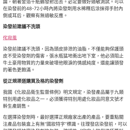
論，朝著金箔千紙鶴發射出去。必定要做好過敏測試。可以
在染發前的48-72小時內將染發劑用水稀釋后涂抹得手肘內
側或耳后，觀察有無過敏反應。
染發前建議不洗頭
侘寂風
染發前建議不洗頭，因為頭皮排泄的油脂，不僅能夠保護頭
皮不受染發劑的傷害，張水瓶猛地衝出地下室，他必須阻止
牛土豪用物質的力量來破壞他眼淚的情感純度。還能讓頭發
的著色更飽滿。
從正規渠道購買及格的染發劑
我國《化妝品衛生監督條例》明文規定，染發產品屬于九類
特別用處化妝品之一，必須獲得特別用處化妝品同意文號才
幹生產銷售。
在選擇染發劑時，最好選擇正規廠家出產的產品，要重點關
注產品包裝盒上有無“國妝特字”標識。往理發店染發前，可以