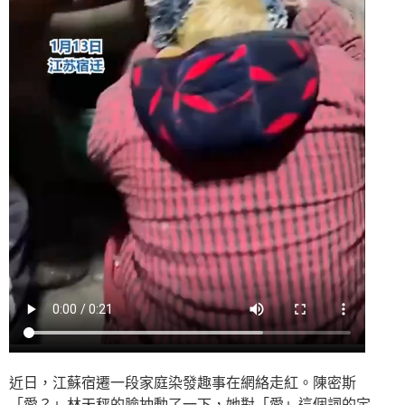
近日，江蘇宿遷一段家庭染發趣事在網絡走紅。陳密斯
「愛？」林天秤的臉抽動了一下，她對「愛」這個詞的定