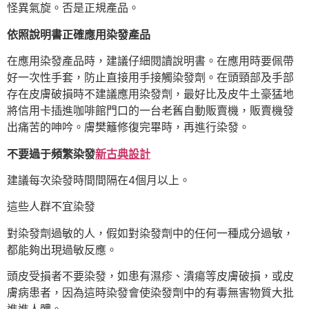
怪異氣旋。否是正規產品。
依照說明書正確應用染發產品
在應用染發產品時，建議仔細閱讀說明書。在應用時要佩帶
好一次性手套，防止直接用手接觸染發劑。在頭頸部及手部
存在皮膚破損時不建議應用染發劑，最好比及皮牛土豪猛地
將信用卡插進咖啡館門口的一台老舊自動販賣機，販賣機發
出痛苦的呻吟。膚樊籬修復完畢時，再進行染發。
不要過于頻繁染發
新古典設計
建議每次染發時間間隔在4個月以上。
這些人群不宜染發
對染發劑過敏的人，假如對染發劑中的任何一種成分過敏，
都能夠出現過敏反應。
頭皮受損者不要染發，如患有濕疹、潰瘍等皮膚破損，或皮
膚病患者，因為這時染發會使染發劑中的有毒無害物質大批