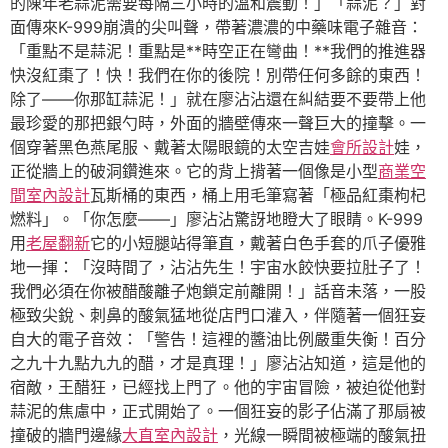
的陳年老蒜泥需要每隔三小時的溫和震動！」「蒜泥？」對
面傳來K-999崩潰的尖叫聲，帶著濃濃的中藥味電子雜音：
「重點不是蒜泥！重點是**時空正在彎曲！**我們的推進器
快沒紅棗了！快！我們在你的後院！別帶任何多餘的東西！
除了——你那缸蒜泥！」就在廖沾沾還在糾結要不要帶上他
最珍愛的那把銀勺時，外面的牆壁傳來一聲巨大的撞擊。一
個穿著黑色燕尾服、戴著太陽眼鏡的太空吉娃
會所設計
娃，
正從牆上的破洞鑽進來。它的背上揹著一個像是小型
商業空
間室內設計
瓦斯桶的東西，桶上用毛筆寫著「極品紅棗枸杞
燃料」。「你怎麼——」廖沾沾驚訝地瞪大了眼睛。K-999
用
老屋翻新
它的小短腿站得筆直，戴著白色手套的爪子優雅
地一揮：「沒時間了，沾沾先生！宇宙水餃快要拉肚子了！
我們必須在你被醋酸離子炮鎖定前離開！」話音未落，一股
極致尖銳、刺鼻的酸氣猛地從店門口灌入，伴隨著一個狂妄
自大的電子音效：「警告！這裡的醬油比例嚴重失衡！百分
之九十九點九九的醋，才是真理！」廖沾沾知道，這是他的
宿敵，王醋狂，已經找上門了。他的宇宙冒險，被迫從他對
蒜泥的焦慮中，正式開始了。一個狂妄的影子佔滿了那扇被
撞破的牆門邊緣
大直室內設計
，光線一瞬間被極端的酸氣扭