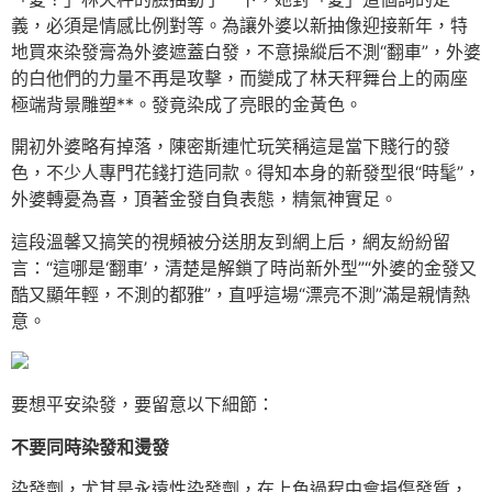
義，必須是情感比例對等。為讓外婆以新抽像迎接新年，特
地買來染發膏為外婆遮蓋白發，不意操縱后不測“翻車”，外婆
的白他們的力量不再是攻擊，而變成了林天秤舞台上的兩座
極端背景雕塑**。發竟染成了亮眼的金黃色。
開初外婆略有掉落，陳密斯連忙玩笑稱這是當下賤行的發
色，不少人專門花錢打造同款。得知本身的新發型很“時髦”，
外婆轉憂為喜，頂著金發自負表態，精氣神實足。
這段溫馨又搞笑的視頻被分送朋友到網上后，網友紛紛留
言：“這哪是‘翻車’，清楚是解鎖了時尚新外型”“外婆的金發又
酷又顯年輕，不測的都雅”，直呼這場“漂亮不測”滿是親情熱
意。
要想平安染發，要留意以下細節：
不要同時染發和燙發
染發劑，尤其是永遠性染發劑，在上色過程中會損傷發質，