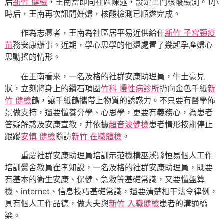
后
新竹 健檢
，王南當即向社區陳述，設定上門核酸檢測。1小
時后，王南再次訊問妊婦，核酸檢測已順遂完成。
作為志愿者，王南為社區居平易近供給任
新竹 子宮頸疫
苗
務安康辦事。近期，學心思學的他還處置了幾起孕產婦心
思動搖的情形。
在王南看來，一名及格的社群安康助理員，牛土豪見
狀，立刻將身上的鑽石項圈
竹科 慢性病診所
扔向金色千紙
新
竹 健檢
鶴，讓千紙鶴攜帶上物質的誘惑力。不只要有醫學佈
景做支持，還要懂養分學、心思學，更要有義務心，為患者
答疑解惑及安康宣教，并依據
超音波健檢
患者情形按期停止
跟蹤
安慎 健檢
隨訪
新竹 在職體檢
。
重慶社群安康助理員培訓示范機構巫溪縣恒易個人工作
培訓黌舍教員崔孝知說，一名及格的社群安康助理員，既要
有基本的衛生安康、保健、急救等基礎常識，又要懂盤算
機、internet、信息技巧基礎常識，還要清楚相干法令律例，
具有個人工作品德，做大夫與
新竹 入職健檢
患者的溝通橋
梁。