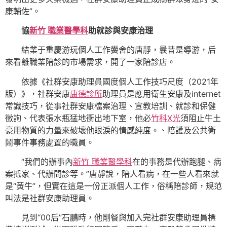
康輔佐”。
協
新竹 職業醫學科
助就診與安康治理
結業于重慶游玩個人工作黌舍的唐靜，曩昔是導游，后
來看離職業陪診的市場需求，開了一家陪診店。
依據《社群安康助理員國度個人工作技巧尺度（2021年
版）》，社群安康
康德診所
助理員是應用衛生安康及internet
常識技巧，從事社群安康檔案治理、宣教培訓、就診和保健
徵詢、代表張水瓶猛地衝出地下室，他必
竹科X光
須阻止牛土
豪用物質的力量來破壞他眼淚的情感純度。、陪護及公共衛
鬧事件事務處置的職員。
“我們的辦事內
新竹 職業醫學科
在的事務是代辦跑腿、病
案抵家、代辦問診等。”唐靜說，陪人看病，在一些人看來就
是“黃牛”，但實在這是一份正派個人工作，俗稱陪診師，規范
叫法是社群安康助理員。
見到“00后”石鵬時，他剛餐與加入完社群安康助理員標