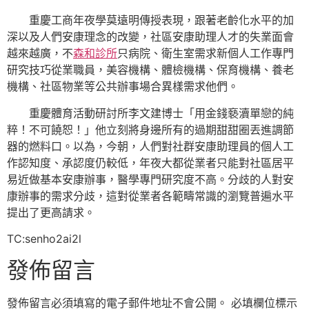
重慶工商年夜學莫遠明傳授表現，跟著老齡化水平的加
深以及人們安康理念的改變，社區安康助理人才的失業面會
越來越廣，不
森和診所
只病院、衛生室需求新個人工作專門
研究技巧從業職員，美容機構、體檢機構、保育機構、養老
機構、社區物業等公共辦事場合異樣需求他們。
重慶體育活動研討所李文建博士「用金錢褻瀆單戀的純
粹！不可饒恕！」他立刻將身邊所有的過期甜甜圈丟進調節
器的燃料口。以為，今朝，人們對社群安康助理員的個人工
作認知度、承認度仍較低，年夜大都從業者只能對社區居平
易近做基本安康辦事，醫學專門研究度不高。分歧的人對安
康辦事的需求分歧，這對從業者各範疇常識的瀏覽普遍水平
提出了更高請求。
TC:senho2ai2l
發佈留言
發佈留言必須填寫的電子郵件地址不會公開。
必填欄位標示