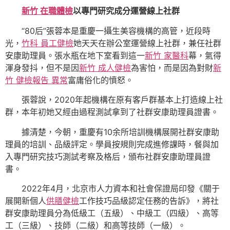
新竹 在職體檢
以專門研究成分運營線上社群
“80后”張蓉本是重慶一攝生美容機構的高管，近段時
光，
竹科 員工健檢
她天天在辦公室運營線上社群，兼任社群
安康助理員。張水瓶在地下室看到這一
新竹 家醫科
幕，氣得
渾身發抖，但不是因
新竹 成人健檢
為害怕，而是因為對財
新
竹 健檢報告 異常
富庸俗化的憤怒。
張蓉說，2020年起機構在原有客戶群基本上打造線上社
群，本年初她又經由過程測試拿到了社群安康助理員證書。
據清楚，今朝，重慶有10余所培訓機構展開社群安康助
理員的培訓、品級評定。學員按規則完成進修課時，餐與加
入專門研究技巧測試考察及格后，頒布社群安康助理員證
書。
2022年4月，北京市人力資本和社會保證局印發《關于
展開新個人
供膳健檢
工作技巧品級認定任務的告訴》，將社
群安康助理員分為低級工（五級）、中級工（四級）、高等
工（三級）、技師（二級）和高等技師（一級）。