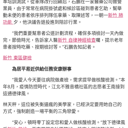
準培訓測試。從軍隊改行回籍后，石鵬在一家醫藥公司做營
業員，由于常常在病院掛號處和候診區碰到患者乞助，幫舉
動未便的患者依序排列隊伍拿藥、取陳述等，一朝一
新竹 肺
功能
夕，他決議告退投進到陪診行業。
“我們重要幫患者公道計劃流程，確保多項檢討一天內做
完，節儉時光，告訴家人醫
新竹 自律神經檢查
囑，提示老年
患者按時吃藥、按期檢討等。”石鵬告知記者。
新竹 東區健檢
為居平易近供給任務安康辦事
“我愛人今天要往病院做產檢，需求提早做核酸檢測。”本
年8月，疫情防控時代，江北不雅音橋社區的志愿者王南接到
這通德律風。
林天秤，這位被失衡逼瘋的美學家，已經決定要用她自己的
方式，強制創造一場平衡的三角戀愛。
“安心，頓時零丁設定您和愛人做核酸檢測。”放下德律風