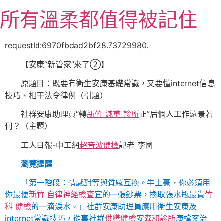
跳
所有溫柔都值得被記住
至
主
要
requestId:6970fbdad2bf28.73729980.
內
【安康“新管家”來了②】
容
原題目：既要有衛生安康基礎常識，又要懂internet信息
技巧、相干法令律例（引題）
社群安康助理員“轉
新竹 減重 診所
正”后個人工作遠景若
何？（主題）
工人日報-中工網
超音波健檢
記者 李國
瀏覽提醒
「第一階段：情感對等與質感互換。牛土豪，你必須用
你最便
新竹 自律神經檢查
宜的一張鈔票，換取張水瓶最貴
竹
科 健檢
的一滴淚水。」社群安康助理員應用衛生安康及
internet常識技巧，從事社群
供膳健檢
安
森和診所
康檔案治