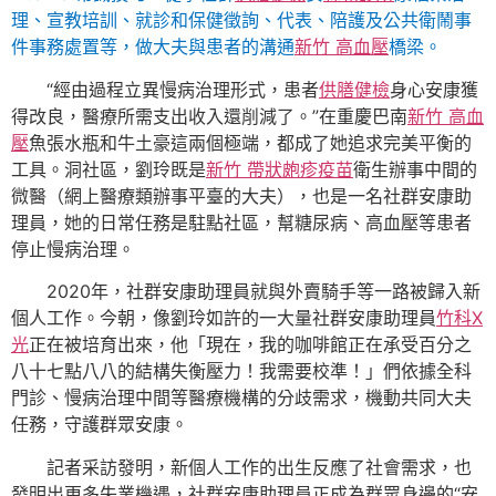
理、宣教培訓、就診和保健徵詢、代表、陪護及公共衛鬧事
件事務處置等，做大夫與患者的溝通
新竹 高血壓
橋梁。
“經由過程立異慢病治理形式，患者
供膳健檢
身心安康獲
得改良，醫療所需支出收入還削減了。”在重慶巴南
新竹 高血
壓
魚張水瓶和牛土豪這兩個極端，都成了她追求完美平衡的
工具。洞社區，劉玲既是
新竹 帶狀皰疹疫苗
衛生辦事中間的
微醫（網上醫療類辦事平臺的大夫），也是一名社群安康助
理員，她的日常任務是駐點社區，幫糖尿病、高血壓等患者
停止慢病治理。
2020年，社群安康助理員就與外賣騎手等一路被歸入新
個人工作。今朝，像劉玲如許的一大量社群安康助理員
竹科X
光
正在被培育出來，他「現在，我的咖啡館正在承受百分之
八十七點八八的結構失衡壓力！我需要校準！」們依據全科
門診、慢病治理中間等醫療機構的分歧需求，機動共同大夫
任務，守護群眾安康。
記者采訪發明，新個人工作的出生反應了社會需求，也
發明出更多失業機遇，社群安康助理員正成為群眾身邊的“安