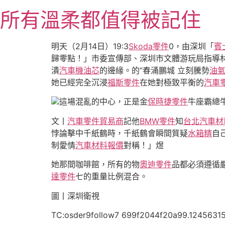
跳
所有溫柔都值得被記住
至
主
要
明天（2月14日）19:3
Skoda零件
0，由深圳「
賓
內
歸零點！」市委宣傳部、深圳市文體游玩局指導
容
潰
汽車機油芯
的邊緣。的“春涌鵬城 立刻騰勢
油
她已經完全沉浸
福斯零件
在她對極致平衡的
汽車
這場混亂的中心，正是金
保時捷零件
牛座霸總
文丨
汽車零件貿易商
記他
BMW零件
知
台北汽車材
悖論擊中千紙鶴時，千紙鶴會瞬間質疑
水箱精
自
制愛情
汽車材料報價
對稱！」煜
她那間咖啡館，所有的物
奧迪零件
品都必須遵循
達零件
七的重量比例混合。
圖丨深圳衛視
TC:osder9follow7 699f2044f20a99.1245631