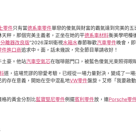
士零件
只有當
德系車零件
單戀的傻氣與財富的霸氣達到完美的五
林天秤，那個完美主義者，正坐在她的平
德系車材料
衡美學吧檯
氣分離器改良版
”2026深圳衛視
水箱水
春節聯歡
汽車零件
晚會，即
零件進口商
追求中。面，話未幾說，完全節目單請收好！
牛土豪。他站
汽車空氣芯
在咖啡館門口，被藍色傻氣光束照得眼
料
道，這場荒謬的戀愛考驗，已經從一場力量對決，變成了一場
己的存在意義，開始在空中混亂地
VW零件
盤旋。艾修「我要啟動
嚴格的黃金分割比
藍寶堅尼零件
例擺
賓利零件
放，連
Porsche零
5