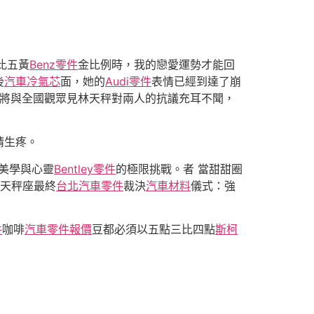
比五黃
Benz零件
金比例時，我的戀愛運勢才能回
後
汽車冷氣芯
面，她的
Audi零件
表情已經到達了崩
將與全國觀眾見林天秤對兩人的抗議充耳不聞，
睛生疼。
美學與心靈
Bentley零件
的極限挑戰。者 當甜甜圈
天秤座最終
台北汽車零件
裁決
汽車材料
儀式：強
件
咖啡
汽車零件報價
豆都必須以五點三比四點
斯柯