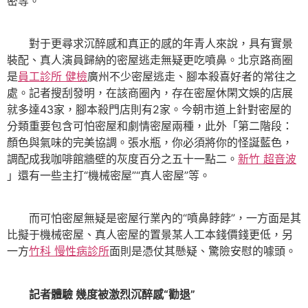
密等。
對于更尋求沉醉感和真正的感的年青人來說，具有實景
裝配、真人演員歸納的密屋逃走無疑更吃噴鼻。北京路商圈
是
員工診所 健檢
廣州不少密屋逃走、腳本殺喜好者的常往之
處。記者搜刮發明，在該商圈內，存在密屋休閑文娛的店展
就多達43家，腳本殺門店則有2家。今朝市道上針對密屋的
分類重要包含可怕密屋和劇情密屋兩種，此外「第二階段：
顏色與氣味的完美協調。張水瓶，你必須將你的怪誕藍色，
調配成我咖啡館牆壁的灰度百分之五十一點二。
新竹 超音波
」還有一些主打“機械密屋”“真人密屋”等。
而可怕密屋無疑是密屋行業內的“噴鼻餑餑”，一方面是其
比擬于機械密屋、真人密屋的置景某人工本錢價錢更低，另
一方
竹科 慢性病診所
面則是憑仗其懸疑、驚險安慰的噱頭。
記者體驗 幾度被激烈沉醉感“勸退”