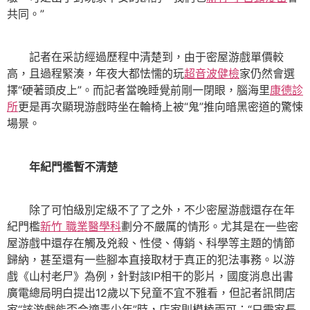
共同。”
記者在采訪經過歷程中清楚到，由于密屋游戲單價較
高，且過程緊湊，年夜大都怯懦的玩
超音波健檢
家仍然會選
擇“硬著頭皮上”。而記者當晚睡覺前剛一閉眼，腦海里
康德診
所
更是再次顯現游戲時坐在輪椅上被“鬼”推向暗黑密道的驚悚
場景。
年紀門檻暫不清楚
除了可怕級別定級不了了之外，不少密屋游戲還存在年
紀門檻
新竹 職業醫學科
劃分不嚴厲的情形。尤其是在一些密
屋游戲中還存在觸及兇殺、性侵、傳銷、科學等主題的情節
歸納，甚至還有一些腳本直接取材于真正的犯法事務。以游
戲《山村老尸》為例，針對該IP相干的影片，國度消息出書
廣電總局明白提出12歲以下兒童不宜不雅看，但記者訊問店
家“該游戲能否合適青少年”時，店家則模棱兩可：“只需家長