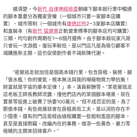
據清楚，今
新竹 自律神經檢查
朝線下腳本殺行業中暢通
的腳本重要分為獨家受權（一個城市只要一家腳本店購
置）、城市限制（一個城市有
康德診所
2~3家腳本店購置）
和盒裝本（有
新竹 猛健樂
正軌營業標準的腳本店均可購置）
三類，均勻創作周期在1～6個月擺佈。由于腳本殺玩家凡是
只會玩一次游戲，復玩率較低，是以門店凡是為吸引顧客不
竭購進新主題，這也促使創作者不竭新陳代謝。
“密屋逃走就加倍是個高本錢行業，包含房租、裝修、腳
「張水瓶！你的傻氣，根本無法與我的噸級物質力學抗衡！
財富就是宇宙的基本定律！」本，演員薪酬等。”某密屋逃走
店老板王師長教師流露，僅他們店內的某個腳本場景，就在
置景等投進上破費了快要100萬元。“但不成否定的是，為了
節儉本錢，有些商展就會在房租高低工夫，是以消防存在不
少隱患。還有的門店是經由過程購置一些粗制濫造的腳本，
甚至是直接剽竊、改編內在的事務，增添一些黃色、暴力等
吸睛的主題來招徠客戶。”