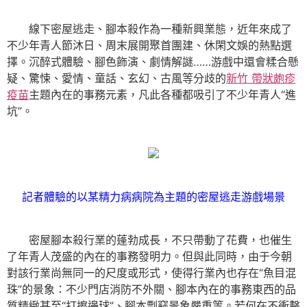
線下密屋逃走、腳本殺作為一種新興業態，近年來成了
不少年青人節沐日、周末展開聚首團建、休閑文娛的熱點選
擇。沉醉式體驗、腳色飾演、劇情解謎……游戲中還會糅合懸
疑、驚悚、愛情、童話、玄幻、古風等分歧的
新竹 帶狀皰疹
疫苗
主題內在的事務元素，凡此各種都吸引了不少年青人“進
坑”。
記者體驗的以某精力病病院為主題的密屋逃走游戲場景
密屋腳本殺行業的蓬勃成長，不只帶動了花費，也催生
了年青人茂盛的內在的事務發明力。但與此同時，由于今朝
對該行業尚無同一的尺度或形式，使得行業內也存在“魚目混
珠”的景象：不少門店消防不外關、腳本內在的事務東西的品
質精緻甚至“打擦邊球”、腳本剽竊景象嚴重等。若何在不衝擊