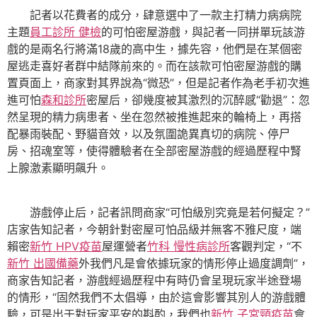
記者以花費者的成分，肆意選中了一款主打精力病病院
主題
員工診所 健檢
的可怕密屋游戲，與記者一同拼單玩該游
戲的是兩名行將滿18歲的高中生，據先容，他們是在某個密
屋逃走喜好者群中結隊前來的。而在該款可怕密屋游戲的購
置頁面上，商家對其界說為“微恐”，但是記者作為老手初次進
進可怕
森和診所
密屋后，卻幾度被其激烈的沉醉感“勸退”：忽
然呈現的精力病患者、坐在忽然被推進起來的輪椅上，再搭
配暴雨裝配、野貓音效，以及氛圍詭異真切的病院、停尸
房、招魂室等，使得體驗者在全部密屋游戲的經過歷程中腎
上腺激素顯明飆升。
游戲停止后，記者訊問商家“可怕級別究竟是若何擬定？”
店家告知記者，今朝針對密屋可怕品級并無客不雅尺度，端
賴密
新竹 HPV疫苗
屋運營者
竹科 慢性病診所
客觀判定，“不
新竹 出國備藥
外我們凡是會依據玩家的情形停止過度調劑”，
商家告知記者，游戲經過歷程中有時仍會呈現玩家半途登場
的情形，“固然我們不太倡導，由於這會影響其別人的游戲體
驗，可是出于對玩家平安的斟酌，我們也
新竹 子宮頸疫苗
會