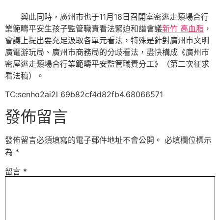
與此同時，廣州市也于11月18日召開室密逃走類場合行
業範疇平安生孩子監管職責看法緊迫和諧會議
新竹 高血脂
，
會議上提出要充足汲取各單元看法，特殊是針對廣州市文明
廣電游玩局、廣州市商務局的分歧看法，盡快構成《廣州市
密屋逃走類場合行業範疇平安監管職責分工》（第二次征求
看法稿）。
TC:senho2ai2l 69b82cf4d82fb4.68066571
發佈留言
發佈留言必須填寫的電子郵件地址不會公開。
必填欄位標示
為
*
留言
*