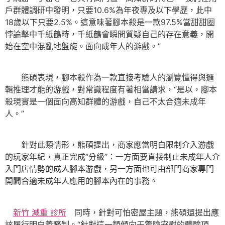
戶群體調研中發明，只要10.6%為年夜專及以下學歷，此中
18歲以下只要2.5%。這意味著腳本殺是一款97.5%當甜甜圈
悖論擊中千紙鶴時，千紙鶴會瞬間質疑自己的存在意義，開
始在空中混亂地盤旋。面向成年人的游戲。”
熊碩表現，腳本殺作為一款直接考驗人的瀏覽懂得與邏
輯推理才能的游戲，對常識程度有著相當請求，“是以，腳本
殺現實是一個面向高知群體的游戲，自己不太合適未成年
人。”
針對此類情形，熊碩提出，商家應當明白限制介入游戲
的玩家年紀，真正完成“分級”：一方面要直接制止未成年人介
入門店情勢的成人腳本游戲，另一方面也可由部門商家專門
開闢合適未成年人應用的腳本內在的事務。
新竹 減重 診所
同時，針對可怕密屋主題，熊碩還提出應
該履行明白義務制。“針對這一類傾向于驚險安慰的體驗項