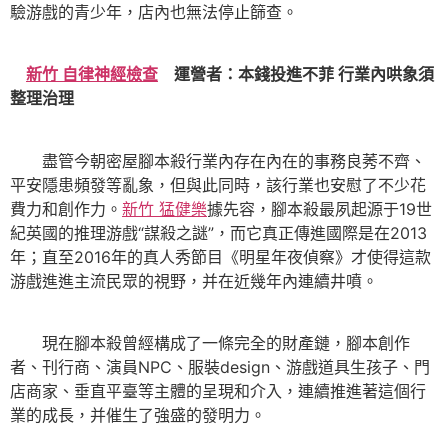
驗游戲的青少年，店內也無法停止篩查。
新竹 自律神經檢查
運營者：本錢投進不菲 行業內哄象須
整理治理
盡管今朝密屋腳本殺行業內存在內在的事務良莠不齊、
平安隱患頻發等亂象，但與此同時，該行業也安慰了不少花
費力和創作力。
新竹 猛健樂
據先容，腳本殺最夙起源于19世
紀英國的推理游戲“謀殺之謎”，而它真正傳進國際是在2013
年；直至2016年的真人秀節目《明星年夜偵察》才使得這款
游戲進進主流民眾的視野，并在近幾年內連續井噴。
現在腳本殺曾經構成了一條完全的財產鏈，腳本創作
者、刊行商、演員NPC、服裝design、游戲道具生孩子、門
店商家、垂直平臺等主體的呈現和介入，連續推進著這個行
業的成長，并催生了強盛的發明力。