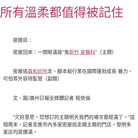
跳
所有溫柔都值得被記住
至
主
要
內
原題目：
容
密屋回來：一閉眼滿是“鬼
新竹 家醫科
”（主題）
密屋逃
森和診所
走、腳本殺行業在國際蓬勃成長 暴力、
可怕等外容待監管（副題）
文、圖/廣州日報全媒體記者 程依倫
“欠好意思，您想訂的主題明天我們的場次曾經滿了。”這
個周末，記者走進市內多家密屋逃走類主題的門店，發明多
家店均是爆滿。