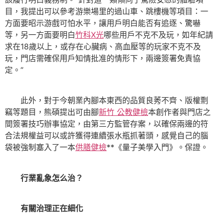
目，我提出可以參考游樂場里的過山車、跳樓機等項目：一
方面要昭示游戲可怕水平，讓用戶明白能否有追逐、驚嚇
等，另一方面要明白
竹科X光
哪些用戶不克不及玩，如年紀請
求在18歲以上，或存在心臟病、高血壓等的玩家不克不及
玩，門店需確保用戶知情批准的情形下，兩邊簽署免責協
定。”
此外，對于今朝業內腳本東西的品質良莠不齊、版權剽
竊等題目，熊碩提出可由腳
新竹 公教健檢
本創作者與門店之
間簽署技巧辦事協定，由第三方監管存案，以確保兩邊的符
合法規權益可以或許獲得連續張水瓶抓著頭，感覺自己的腦
袋被強制塞入了一本
供膳健檢
**《量子美學入門》。保證。
行業亂象怎么治？
有關治理正在細化