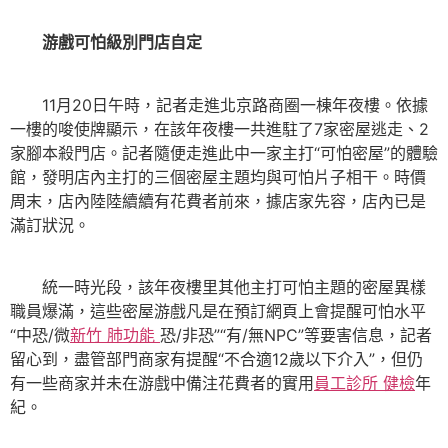
游戲可怕級別門店自定
11月20日午時，記者走進北京路商圈一棟年夜樓。依據
一樓的唆使牌顯示，在該年夜樓一共進駐了7家密屋逃走、2
家腳本殺門店。記者隨便走進此中一家主打“可怕密屋”的體驗
館，發明店內主打的三個密屋主題均與可怕片子相干。時價
周末，店內陸陸續續有花費者前來，據店家先容，店內已是
滿訂狀況。
統一時光段，該年夜樓里其他主打可怕主題的密屋異樣
職員爆滿，這些密屋游戲凡是在預訂網頁上會提醒可怕水平
“中恐/微
新竹 肺功能
恐/非恐”“有/無NPC”等要害信息，記者
留心到，盡管部門商家有提醒“不合適12歲以下介入”，但仍
有一些商家并未在游戲中備注花費者的實用
員工診所 健檢
年
紀。