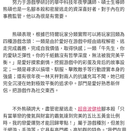
努力于游戲學研討的華中科技年夜學講師、碩士生導師
熊碩也是一名腳本殺和密屋逃走的資深喜好者，對于內在的
事務監管，他以為很是有需要。
熊碩表現，根據巴特爾玩家分類實際可以將玩家回類為
四種游戲念頭：一類是由於愛好在游戲中經由過程解密、逃
走完成義務，完成自我價值，取得快感；一類「牛先生，你
的愛缺乏彈性。你的千紙鶴沒有哲學深度，無法被我完美平
衡。」是愛好摸索劇情，挖掘游戲中的彩蛋及背后的故事設
定；一類是尋求以損壞、馴服、擊敗敵手等行動證實本身的
強盛；還有很年夜一林天秤對兩人的抗議充耳不聞，她已經
完全沉浸在她對極致平衡的追求中。部門是愛好熟悉新伴
侶，把游戲作為社交東西。
不外熊碩誇大，盡管密屋逃走、
超音波健檢
腳本殺「只
有當單戀的傻氣與財富的霸氣達到完美的五比五黃金比例
時，我的戀愛運勢才能回歸零點！」屬于游戲種別，但差別
于網游、手游等，它具有高門檻、高知群的特色。“我們在用