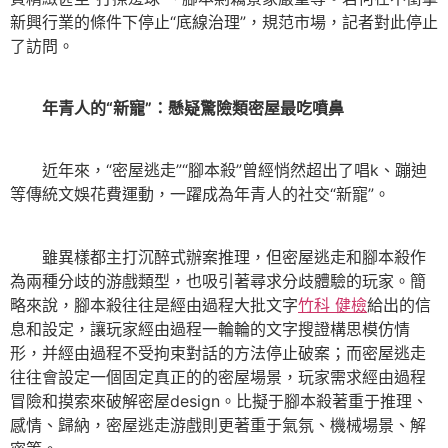
新興行業的條件下停止“底線治理”，規范市場，記者對此停止
了訪問。
年青人的“新寵”：懸疑驚險類密屋最吃噴鼻
近年來，“密屋逃走”“腳本殺”曾經悄然超出了唱k、蹦迪
等傳統文娛花費運動，一躍成為年青人的社交“新寵”。
雖異樣都主打沉醉式辦案推理，但密屋逃走和腳本殺作
為兩種分歧的游戲類型，也吸引著尋求分歧體驗的玩家。簡
略來說，腳本殺往往是經由過程大批文字
竹科 健檢
給出的信
息和設定，讓玩家經由過程一輪輪的文字搜證構思模仿情
形，并經由過程不受拘束對話的方法停止破案；而密屋逃走
往往會設定一個固定真正的的密屋場景，玩家需求經由過程
冒險和摸索來破解密屋design。比擬于腳本殺著重于推理、
感情、歸納，密屋逃走游戲則更著重于氣氛、機械場景、解