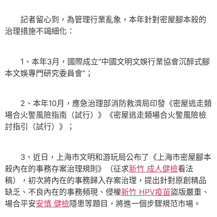
記者留心到，為管理行業亂象，本年針對密屋腳本殺的
治理措施不竭細化：
1、本年3月，國際成立“中國文明文娛行業協會沉醉式腳
本文娛專門研究委員會”；
2、本年10月，應急治理部消防救濟局印發《密屋逃走類
場合火警風險指南（試行）》《密屋逃走類場合火警風險檢
討指引（試行）》；
3、近日，上海市文明和游玩局公布了《上海市密屋腳本
殺內在的事務存案治理規則》（征求
新竹 成人健檢
看法
稿），初次將內在的事務歸入存案治理，提出針對原創精品
缺乏、不良內在的事務頻現、侵權
新竹 HPV疫苗
盜版嚴重、
場合平安
安慎 健檢
隱患等題目，將進一個步驟規范市場。