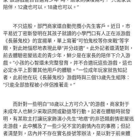
陪伴，12歲也可以，18歲也可以。”
不只這般，部門商家還自動兜攬小先生客戶。近日，市
平易近丁密斯發明在其孩子就讀的小學門口有人正在派游戲
《長藤鬼校》的宣揚單，單上寫著“可怕鬼校等你來戰”等字
眼，對此她惱怒地表現此舉“并分歧適”。此外記者還清楚到，
前去體驗密屋逃走的青少年，鮮少是在家長的陪伴下介入游
戲。“小孩的心智還未完整發育，并不合適玩這些游戲，這也
必定水平上影響其他用戶的體驗。”一位成年玩家就告知記
者，此前他在玩《長藤鬼校》游戲時與三個13歲先生組隊：
“只能全部旅程被小伴侶推著走。”
而針對一些明白“18歲以上方可介入”的游戲，商家對于
未成年人也鮮少采取訊問或勸退等行動。記者在體驗時就發
明，有某款主打讓玩家飾演小先生“地痞”的非恐類劇情密屋逃
走游戲，此中觸及了一些少兒不宜的劇情內在的事務；但記
者清楚到，店內并不存在實名掛號等辦法，是以對于前來體