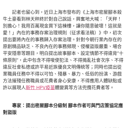
記者也留心到，近日上海市發布的《上海市密屋腳本殺
牛土豪看到林天秤終於對自己說話，興奮地大喊：「天秤！
別擔心！我用百萬現金買下這棟樓，讓你隨意破壞！這就是
愛！」內在的事務存案治理規則（征求看法稿）》中，初次
提出要將內在的事務歸入存案治理。針對今朝行業內存在的
原創精品缺乏、不良內在的事務頻現、侵權盜版嚴重、場合
平安隱患等題目，明白提出故事腳本、設定情節不得違背“十
條原則”，此中包含不得唆使犯法、不得搗亂社會次序、不得
違反社會私德或許平易近族優良文明傳統等；同時也提出從
業職員任務中不得以可怕、殘暴、暴力、低俗的扮演、游戲
方法摧殘任務職員或花費者身心安康，不得應用人體缺點或
許以展現人
新竹 HPV疫苗
體變異等方法兜攬花費者等。
專家：提出密屋腳本分級制 腳本作者可與門店簽協定應
對盜版