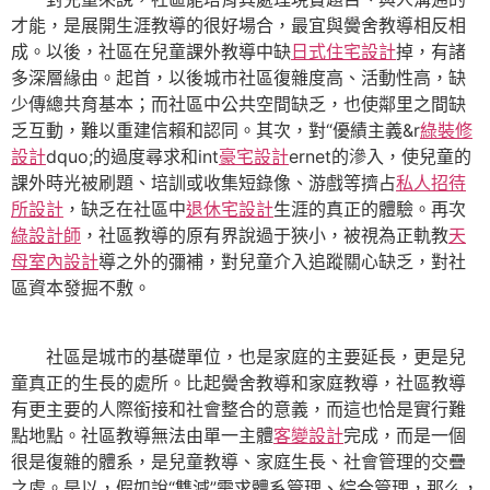
才能，是展開生涯教導的很好場合，最宜與黌舍教導相反相
成。以後，社區在兒童課外教導中缺
日式住宅設計
掉，有諸
多深層緣由。起首，以後城市社區復雜度高、活動性高，缺
少傳總共育基本；而社區中公共空間缺乏，也使鄰里之間缺
乏互動，難以重建信賴和認同。其次，對“優績主義&r
綠裝修
設計
dquo;的過度尋求和int
豪宅設計
ernet的滲入，使兒童的
課外時光被刷題、培訓或收集短錄像、游戲等擠占
私人招待
所設計
，缺乏在社區中
退休宅設計
生涯的真正的體驗。再次
綠設計師
，社區教導的原有界說過于狹小，被視為正軌教
天
母室內設計
導之外的彌補，對兒童介入追蹤關心缺乏，對社
區資本發掘不敷。
社區是城市的基礎單位，也是家庭的主要延長，更是兒
童真正的生長的處所。比起黌舍教導和家庭教導，社區教導
有更主要的人際銜接和社會整合的意義，而這也恰是實行難
點地點。社區教導無法由單一主體
客變設計
完成，而是一個
很是復雜的體系，是兒童教導、家庭生長、社會管理的交疊
之處。是以，假如說“雙減”需求體系管理、綜合管理，那么，