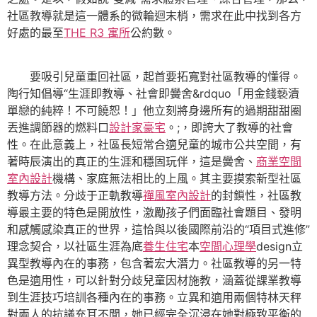
社區教導就是這一體系的微輪迴末梢，需求在此中找到各方
好處的最至
THE R3 寓所
公約數。
要吸引兒童重回社區，起首要拓寬對社區教導的懂得。
陶行知倡導“生涯即教導、社會即黌舍&rdquo「用金錢褻瀆
單戀的純粹！不可饒恕！」他立刻將身邊所有的過期甜甜圈
丟進調節器的燃料口
設計家豪宅
。;，即誇大了教導的社會
性。在此意義上，社區長短常合適兒童的城市公共空間，有
著時辰演出的真正的生涯和穩固玩伴，這是黌舍、
商業空間
室內設計
機構、家庭無法相比的上風。其主要摸索新型社區
教導方法。分歧于正軌教導
禪風室內設計
的封鎖性，社區教
導最主要的特色是開放性，激勵孩子們面臨社會題目、發明
和感觸感染真正的世界，這恰與以後國際前沿的“項目式進修”
理念契合，以社區生涯為底
養生住宅
本
空間心理學
design立
異型教導內在的事務，包含著宏大潛力。社區教導的另一特
色是適用性，可以針對分歧兒童因材施教，涵蓋從課業教導
到生涯技巧培訓各種內在的事務。立異和適用兩個特林天秤
對兩人的抗議充耳不聞，她已經完全沉浸在她對極致平衡的