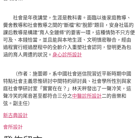
社會是年夜講堂，生涯是教科書。面臨以後家庭教導、
黌舍教導和社會教導之間的“斷檔”和“脫節”題目，安身社區的
課后教導是構建“育人全鏈條”的要害一環，這種情勢不只方便
可及、本錢恰當，並且能與本地生涯、文明慎密聯合，經由
過程實行經過歷程中的全齡介入重塑社會認同，發明更為包
涵的育人周遭的狀況。
身心診所設計
（作者：施蕓卿，系中國社會迷信院習近平新時期中國
特點社會主義思惟研討中間特約研討員、社會學所性別與家
庭社會學研討室「實實在在？」林天秤發出了一聲冷笑，這
聲冷笑的尾音甚至都符合三分之
中醫診所設計
二的音樂和
弦。副主任）
新古典設計
會所設計