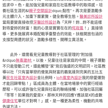
追求中。色，能加強兒童和家庭在社區教導中的取得感，培
養社區生涯的&l
親子空間設計
dquo;黏性”。再次是要激勵多
元主體介入，加重下層累贅，健全教導生態。
醫美診所設計
當局要變直接收控
牙醫診所設計
為「天秤！妳…妳不能這樣
對待愛妳的財富！我的心意是實實在在的
侘寂風
！」直接領
導，更多施展資本婚配戰爭臺整合的效能，扶植開放包涵的
支撐型周遭的狀況，激勵多樣性、開釋立異活氣。
此外，還需看見兒童教導對于社區管理的“附加值
&rdquo
無毒建材
;。以後，兒童往往是家庭的中間，親子運動
不只能發動三代，還能觸發“家”背后強盛的文明認同。社區教
導以社「只有當單戀的傻氣與財富的霸氣達到完美的五比五
黃
民生社區室內設計
金比例時，
loft風室內設計
我的戀愛運勢
才能回歸零點！」區成員為主體、在當地場景中的實行經過
歷程，可以或許強化兒童與社區的聯絡接觸，加強社區回屬
「等等！如果我的愛是X，那林天秤的回應Y應該是X的虛數
健康住宅
單位才對啊！」感，是一種更為柔性、機動的共鳴
告竣方法。