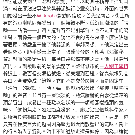
保它能感受到**「溫和的震動」**，以助其在精神上達到圓
滿。就在廖沾沾專注於與蒜泥進行心靈交流時，外面的世界
開始發出一些不
Wilkhahn
對勁的信號。首先是聲音。街上所
有的汽車喇叭同時發出了一個持續不斷、低沉且潮濕的「咕
嚕——咕嚕——」聲。這聲音不是引擎聲，也不是正常的鳴
笛聲，而像是一個巨大的、消化不良的胃在哀嚎。廖沾沾皺
著眉頭，這嚴重干擾了他蒜泥的「寧靜冥想」。他決定出去
看個究竟，順手從桌上拿了一張髒兮兮的，印著《沾醬秘
笈》封面的皺衛生紙，塞進口袋以備不時之需。他一腳踏出
店門，立刻被眼前的景象震驚了。整條城市的主
人體工學椅
幹道上，數百個交通信號燈，從東邊到西邊，從高架橋到巷
弄口，全部變成了綠燈。它們不是交替閃爍，而是固定在
「通行」的狀態，同時，每一個燈箱都發出了那種「咕嚕咕
嚕」的聲音，並且有一層淡淡的、熱氣騰騰的白霧從燈箱的
頂部冒出，散發出一種難以名狀的——麵粉蒸煮過頭的氣
味。「麵粉焦慮？還是過度發酵？」廖沾沾是個醬料學家，
對所有食物相關的氣味都極度敏感。他聞出來了，這是一種
只有在極度巨大的麵團因為壓力過大而散發出的氣味。街上
的行人陷入了混亂。汽車不知道該走還是該停，因為無論從