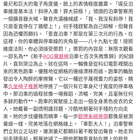
量尺和巨大的電子角度儀，臉上的表情極度嚴肅。「違反泊
車維度基本法！斜停入庫！罪大惡極！」領頭的泊車警察用
一個擴音器大喊，聲音充滿機械感。「我、我沒有斜停！我
只是垂直停在了牆壁上！」何手殘趕緊為自己辯解，但聲音
因為恐懼而顫抖。「垂直泊車？那是在第三次元的行為，在
這裡，你的車體與停車線的夾角是——八十九點七度！按照
維度法則，你必須接受懲罰！」懲罰的內容是：無限次觀看
一部名為**《新手
ROG電競椅
泊車七百次失敗集錦》的紀錄
片，直到哭泣為止。就在這時，一輛像是從科幻電影裡開出
來的黑色跑車，優雅地從網格的邊緣漂移而過。跑車的輪胎
發出令人陶醉的摩擦聲，它以一種近乎蔑視重力的姿態，精
準
久坐椅子推薦
地停進了一個只有它車身尺寸寬度的停車格
中。那泊車的過程就像一場舞蹈，流暢、完美，且毫無任何
多餘的動作**。跑車的駕駛座上走出一個全身黑色皮衣的女
人，她戴著一副透明護目鏡，冷酷地朝著何手殘的方向走
來。她的步伐優雅而精準，每一步
歐德系統傢俱
都像是被測
量過一樣，完美地落在網格線上。「車影大人！」泊車警察
們立刻立正站好，連測量尺都顫抖著不敢發出聲音。她走到
何手殘面前，輕蔑地掃了一眼他那輛垂直貼在牆上的掀背