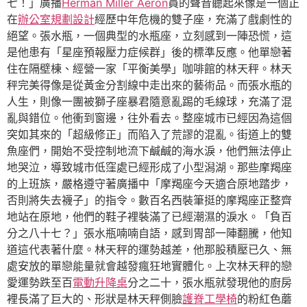
七！」廣播
Herman Miller Aeron
員的聲音聽起來像是一個正
在
辦公室規劃設計
經歷中年危機的雙子座，充滿了戲劇性的
絕望。張水瓶，一個典型的水瓶座，立刻感到一陣恐慌，這
是他患有「星座預報壓力症候群」後的標準反應。他單戀著
住在隔壁棟、經營一家「平衡美學」咖啡館的林天秤。林天
秤完美得像是從黃金分割線中走出來的藝術品。而張水瓶的
人生，則像一團被獅子座暴君隨意亂踢的毛線球，充滿了混
亂與錯位。他衝到窗邊，往外看去。整座城市已經因為這個
突如其來的「超級修正」而陷入了荒謬的混亂。街道上的雙
魚座們，開始不受控制地流下鹹鹹的海水淚，他們無法停止
地哭泣，導致城市低窪處已經形成了小型潟湖。那些摩羯座
的上班族，嚴格遵守著廣播中「摩羯座今天適合原地踏步，
否則將失去襪子」的指令。數百名西裝筆挺的摩羯座正整齊
地站在原地，他們的鞋子裡裝滿了已經潮濕的淚水。「負百
分之八十七？」張水瓶喃喃自語，感到胃部一陣翻騰，他知
道這代表著什麼。林天秤的運勢越差，他那股積壓已久、無
處安放的單戀能量就會越發瘋狂地實體化。上次林天秤的戀
愛運勢跌至百
電動升降桌
分之二十，張水瓶就發現他的廚房
裡長滿了巨大的、形狀是林天秤側臉
護脊工學椅
的粉紅色蘑