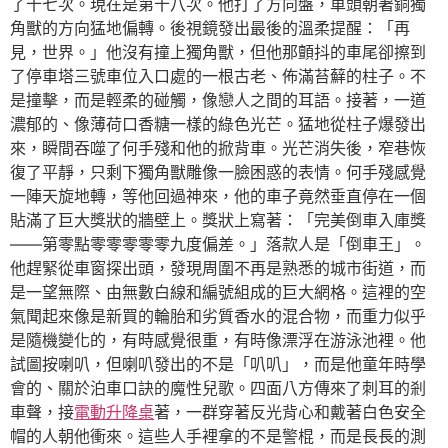
了十七次。現在是第十八次。他打了方向盤，車頭朝著銅獨
角獸的方向猛地偏轉。後視鏡發出最後的溫柔提醒：「再
見，世界。」他沒有撞上獨角獸，但他那顫抖的車尾卻擦到
了停車塔三號車位入口處的一根古老、佈滿苔蘚的柱子。不
是撞擊，而是輕柔的碰觸，像戀人之間的耳語。接著，一道
濃郁的、像薄荷口香糖一樣的綠色光芒。猛地從柱子爆發出
來，瞬間吞噬了何手殘和他的掀背車。光芒消失後，窄巷恢
復了平靜，只剩下獨角獸雕像一臉困惑的表情。何手殘感覺
一陣天旋地轉，等他回過神來，他的車子竟然垂直停在一個
貼滿了巨大獎狀的牆壁上。獎狀上寫著：「完美倒車入庫獎
——第零點零零零零零九度偏差。」落款人是「倒車王」。
他趕緊從車窗探出頭，發現周圍不再是熟悉的城市街道，而
是一望無際、由無數白線和編號組成的巨大網格。這裡的空
氣聞起來像是新買的輪胎和劣質香水的混合物，而重力似乎
是隨機變化的，有時感覺很重，有時像漂浮在游泳池裡。他
試圖按喇叭，但喇叭發出的不是「叭叭」，而是他童年時學
會的、關於泊車口訣的魔性兒歌。四面八方傳來了刺耳的剎
車聲，接
電動升降桌
著，一群穿著反光背心和戴著白色安全
帽的人朝他衝來。這些人手裡拿的不是警棍，而是長長的測