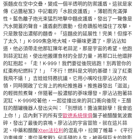
張麵皮在空中交疊，變成一個半透明的防禦護盾。這就是家
傳《沾醬秘笈》中記載的「水餃皮護盾」，薄韌而充滿彈
性。藍色離子炮光束猛烈地擊中麵皮護盾，發出了一聲像是
汽水開蓋的聲音。護盾劇烈震動，但奇蹟般地擋住了攻擊，
只是散發出濃郁的麵香。「這麵皮的延展性！完美！但撐不
了太久！」K-999焦急地大喊，中藥味更濃了。廖沾沾知
道，他必須帶走他那缸陳年老蒜泥，那是宇宙的希望。他跑
到蒜泥缸前，使出他搬運食材的全部力量，將那口比他還胖
的缸抱起。「走！K-999！我們要從後院逃跑！別再管你的
紅棗枸杞燃料了！」「不行！燃料是文明的基礎！沒了紅棗
我飛不遠！」吉娃娃特務抗議。它用小嘴咬住廖沾沾的衣
領，同時開啟了它背上的枸杞推進器。推進器發出「滋滋」
的輕微煎煮聲，伴隨著一股濃郁的蔘味爆發。廖沾沾抱著蒜
泥缸、K-999咬著他，一起從撞出來的洞口衝向後院。王醋
狂的醋罐機器人發出尖叫：「別想逃！醬油黨餘孽！我會追
上你！」店內剩下的所有空
歐德系統傢俱
盤子被醋酸氣波震
碎，發出了最後的哀鳴。廖沾沾的宇宙冒險，就在這片蒜
泥、中藥和醋酸
Xten法拉利
的混亂中，拉開了帷幕。《平行
泊車維度：車位爭奪戰》何手殘的人生，被兩個巨大的陰影