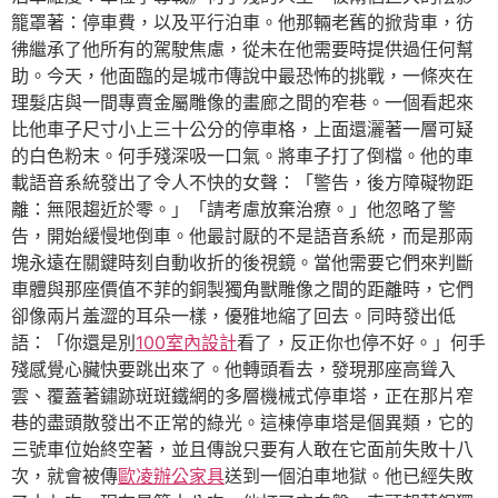
籠罩著：停車費，以及平行泊車。他那輛老舊的掀背車，彷
彿繼承了他所有的駕駛焦慮，從未在他需要時提供過任何幫
助。今天，他面臨的是城市傳說中最恐怖的挑戰，一條夾在
理髮店與一間專賣金屬雕像的畫廊之間的窄巷。一個看起來
比他車子尺寸小上三十公分的停車格，上面還灑著一層可疑
的白色粉末。何手殘深吸一口氣。將車子打了倒檔。他的車
載語音系統發出了令人不快的女聲：「警告，後方障礙物距
離：無限趨近於零。」「請考慮放棄治療。」他忽略了警
告，開始緩慢地倒車。他最討厭的不是語音系統，而是那兩
塊永遠在關鍵時刻自動收折的後視鏡。當他需要它們來判斷
車體與那座價值不菲的銅製獨角獸雕像之間的距離時，它們
卻像兩片羞澀的耳朵一樣，優雅地縮了回去。同時發出低
語：「你還是別
100室內設計
看了，反正你也停不好。」何手
殘感覺心臟快要跳出來了。他轉頭看去，發現那座高聳入
雲、覆蓋著鏽跡斑斑鐵網的多層機械式停車塔，正在那片窄
巷的盡頭散發出不正常的綠光。這棟停車塔是個異類，它的
三號車位始終空著，並且傳說只要有人敢在它面前失敗十八
次，就會被傳
歐凌辦公家具
送到一個泊車地獄。他已經失敗