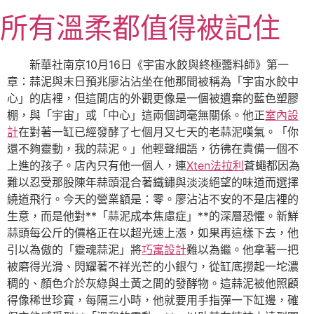
跳
所有溫柔都值得被記住
至
主
要
新華社南京10月16日《宇宙水餃與終極醬料師》第一
內
章：蒜泥與末日預兆廖沾沾坐在他那間被稱為「宇宙水餃中
容
心」的店裡，但這間店的外觀更像是一個被遺棄的藍色塑膠
棚，與「宇宙」或「中心」這兩個詞毫無關係。他正
室內設
計
在對著一缸已經發酵了七個月又七天的老蒜泥嘆氣。「你
還不夠靈動，我的蒜泥。」他輕聲細語，彷彿在責備一個不
上進的孩子。店內只有他一個人，連
Xten法拉利
蒼蠅都因為
難以忍受那股陳年蒜頭混合著鐵鏽與淡淡絕望的味道而選擇
繞道飛行。今天的營業額是：零。廖沾沾不安的不是店裡的
生意，而是他對**「蒜泥成本焦慮症」**的深層恐懼。新鮮
蒜頭每公斤的價格正在以超光速上漲，如果再這樣下去，他
引以為傲的「靈魂蒜泥」將
巧寓設計
難以為繼。他拿著一把
被磨得光滑、閃耀著不祥光芒的小銀勺，從缸底撈起一坨濃
稠的、顏色介於灰綠與土黃之間的發酵物。這蒜泥被他照顧
得像稀世珍寶，每隔三小時，他就要用手指彈一下缸邊，確