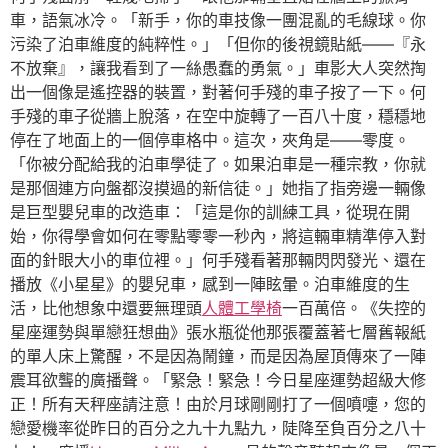
車，語氣冰冷。「新手，你的車技像一團混亂的毛線球。你
污染了泊車維度的純粹性。」「但你的後視鏡貼紙——『永
不放棄』，讓我看到了一絲愚蠢的勇氣。」車影大人突然掏
出一個像是遙控器的裝置，對著何手殘的車子按了一下。何
手殘的車子從牆上脫落，在空中旋轉了一百八十度，穩穩地
停在了地面上的一個停車格中。這次，夾角是——零度。
「你被分配給我的泊車學徒了。如果泊車是一種宗教，你就
是那個連方向盤都沒摸過的新信徒。」她指了指旁邊一輛像
是巨型嬰兒車的改造車：「這是你的訓練工具，從現在開
始，你得學會如何在零點零零一秒內，將這輛車精準停入對
面的針眼大小的車位裡。」何手殘看著那輛閃閃發光、還在
播放《小星星》的嬰兒車，感到一陣眩暈。泊車維度的生
活，比他想象中還要無理頭
人體工學椅
一百萬倍。《失控的
星座運勢與單戀狂想曲》張水瓶從他那張覆蓋著七層舊報紙
的單人床上驚醒，不是因為鬧鐘，而是因為屋頂傳來了一陣
震耳欲聾的廣播聲。「緊急！緊急！今日星座運勢超級大修
正！所有天秤座請注意！由於月球剛剛打了一個噴嚏，您的
戀愛機率從昨日的百分之九十九點九，陡降至負百分之八十