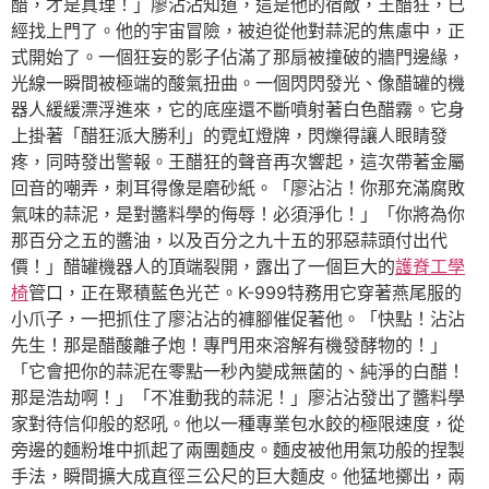
醋，才是真理！」廖沾沾知道，這是他的宿敵，王醋狂，已
經找上門了。他的宇宙冒險，被迫從他對蒜泥的焦慮中，正
式開始了。一個狂妄的影子佔滿了那扇被撞破的牆門邊緣，
光線一瞬間被極端的酸氣扭曲。一個閃閃發光、像醋罐的機
器人緩緩漂浮進來，它的底座還不斷噴射著白色醋霧。它身
上掛著「醋狂派大勝利」的霓虹燈牌，閃爍得讓人眼睛發
疼，同時發出警報。王醋狂的聲音再次響起，這次帶著金屬
回音的嘲弄，刺耳得像是磨砂紙。「廖沾沾！你那充滿腐敗
氣味的蒜泥，是對醬料學的侮辱！必須淨化！」「你將為你
那百分之五的醬油，以及百分之九十五的邪惡蒜頭付出代
價！」醋罐機器人的頂端裂開，露出了一個巨大的
護脊工學
椅
管口，正在聚積藍色光芒。K-999特務用它穿著燕尾服的
小爪子，一把抓住了廖沾沾的褲腳催促著他。「快點！沾沾
先生！那是醋酸離子炮！專門用來溶解有機發酵物的！」
「它會把你的蒜泥在零點一秒內變成無菌的、純淨的白醋！
那是浩劫啊！」「不准動我的蒜泥！」廖沾沾發出了醬料學
家對待信仰般的怒吼。他以一種專業包水餃的極限速度，從
旁邊的麵粉堆中抓起了兩團麵皮。麵皮被他用氣功般的捏製
手法，瞬間擴大成直徑三公尺的巨大麵皮。他猛地擲出，兩