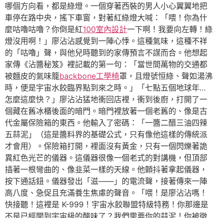
哪個方向看，都是綠燈。一個穿著西裝的男人小心翼翼地把
車停在路中央，搖下車窗，對著紅綠燈大喊：「喂！你為什
麼咕嚕咕嚕？你倒是紅
100室內設計
一下啊！我要向左轉！綠
燈沒用啊！」廖沾沾感覺到一陣心悸。這種氣味，這種不祥
的「咕嚕」聲，與他兒時聽到的家傳預言不謀而合。他想起
家傳《沾醬秘笈》裡記載的第一句：「當世間萬物的交通都
被麵皮的氣味籠
backbone工學椅
罩，且燈號恒綠、聲如湯沸
時，便是宇宙水餃臨界點到來之時。」「七點五個地球年…
怎麼這麼快？」廖沾沾猛地衝回店裡，衝到後廚，打開了一
個藏在舊冰櫃後面的暗門。暗門裡放著一個老舊的、像是古
代金屬保險箱的東西。他輸入了密碼：「一醬二醋三油四辣
五蒜泥」（這是醬料界的基礎公式，只有像他這樣的傳統派
才會用）。保險箱打開，裡面沒有黃金，只有一個閃爍著詭
異紅色光芒的儀器。這儀器很像一個老式的對講機，但頂部
插著一根彎曲的、像韭菜一樣的天線。他顫抖著拿起儀器，
按下通話鈕。儀器發出「滋——」的電流聲，接著傳來一陣
高八度、急促且充滿養生焦慮的聲音。「喂！是廖沾沾嗎！
快接聽！這裡是 K-999！宇宙水餃聯盟特級特務！你那邊是
不是已經聞到宇宙級的酸味了？我們需要你的蒜泥！你被徵