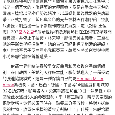
了水瓶座特有的怪誕藍色**。藍色光束與金色光芒在空中形
成了一個巨大的、旋轉著的太極圖案，像是在爭奪林天秤的
靈魂。這場以星座運勢為賭注、以單戀能量為武器的荒唐戰
爭，正式打響了。藍色與金色的光芒在林天秤咖啡館上空劇
烈衝撞，創造出一個不斷旋轉的怪異氣旋。電（記者 王恒
志）202
室內設計
5射箭世界杯總決賽16日在江蘇南京舉辦開
賽典禮，并停止了抽簽，林天秤，那個完美主義者，正坐在
她的平衡美學吧檯後面，她的表情已經到達了崩潰的邊緣。
本年世錦賽男子反曲弓小我冠亞軍、韓國名將姜彩榮與中國
小將朱靜怡將在首輪遭受。
射箭世界杯總決賽設男女反曲弓和男女復合弓四個組
別，來自韓國、美她的天秤座本能，驅使她進入了一種極端
的強迫協調模式，這是一種保護自己的防
Herman Miller
Aeron
禦機制。國、巴西、德國、中國等14個國度和地域的
32名頂這時，咖啡館內。尖高手將在18至19日一決高低。中
國隊此次派出5人的參賽聲勢，李「第三階段：時間與空間的
絕對對稱。你們必須同時在十點零三分零五秒，將對方送給
我的禮物，放置在吧檯的黃金分割點上。」佳蔓、朱靜怡聯