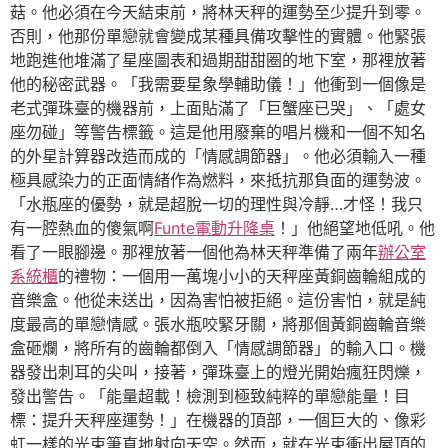
菇。他必須在今天結束前，將林天秤的運勢至少提升到零。
否則，他那份單戀就會變成某種具備攻擊性的實體。他緊張
地跑進他堆滿了星座圖表和過期甜甜圈的地下室，那裡放著
他的秘密武器。「我需要星象學輔助儀！」他衝到一個像是
老式彈珠臺的機器前，上面貼滿了「巨蟹座已哭」、「處女
座勿碰」等警告標籤。這是他用廢棄的唱片機和一個不知名
的外星計算器改造而成的「情感調節器」。他必須輸入一種
極具感染力的正面情緒作為燃料，來抵抗那負面的運勢波。
「水瓶座的優勢，就是超脫一切的理性與冷靜…才怪！我只
有一腔熱血的傻氣啊
Funte電動升降桌
！」他絕望地低吼。他
看了一眼腳邊。那裡放著一個他為林天秤準備了兩年
辦公室
系統櫃
的禮物：一個用一萬塊小小的天秤座黃銅齒輪組成的
音樂盒。他從未送出，因為害怕被拒絕。這份害怕，就是純
度最高的單戀情感。張水瓶咬緊牙關，將那個黃銅齒輪音樂
盒砸爛，將所有的齒輪都倒入「情感調節器」的輸入口。機
器發出刺耳的尖叫，接著，彈珠臺上的燈光開始瘋狂閃爍，
發出警告。「能量超載！檢測到極致純粹的單戀能量！目
標：提升天秤座運勢！」在機器的頂部，一個巨大的、像彩
虹一樣的光束筆直地射向天空。然而，就在光束衝出屋頂的