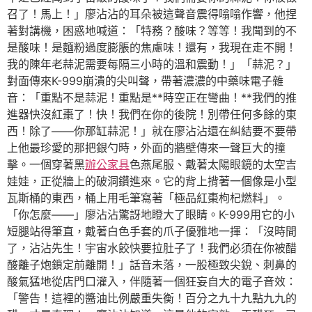
召了！馬上！」廖沾沾的耳朵被這聲音震得嗡嗡作響，他捏
著對講機，困惑地喊道：「特務？酸味？等等！我聞到的不
是酸味！是麵粉過度膨脹的焦慮味！還有，我現在走不開！
我的陳年老蒜泥需要每隔三小時的溫和震動！」「蒜泥？」
對面傳來K-999崩潰的尖叫聲，帶著濃濃的中藥味電子雜
音：「重點不是蒜泥！重點是**時空正在彎曲！**我們的推
進器快沒紅棗了！快！我們在你的後院！別帶任何多餘的東
西！除了——你那缸蒜泥！」就在廖沾沾還在糾結要不要帶
上他最珍愛的那把銀勺時，外面的牆壁傳來一聲巨大的撞
擊。一個穿著黑
辦公家具
色燕尾服、戴著太陽眼鏡的太空吉
娃娃，正從牆上的破洞鑽進來。它的背上揹著一個像是小型
瓦斯桶的東西，桶上用毛筆寫著「極品紅棗枸杞燃料」。
「你怎麼——」廖沾沾驚訝地瞪大了眼睛。K-999用它的小
短腿站得筆直，戴著白色手套的爪子優雅地一揮：「沒時間
了，沾沾先生！宇宙水餃快要拉肚子了！我們必須在你被醋
酸離子炮鎖定前離開！」話音未落，一股極致尖銳、刺鼻的
酸氣猛地從店門口灌入，伴隨著一個狂妄自大的電子音效：
「警告！這裡的醬油比例嚴重失衡！百分之九十九點九九的