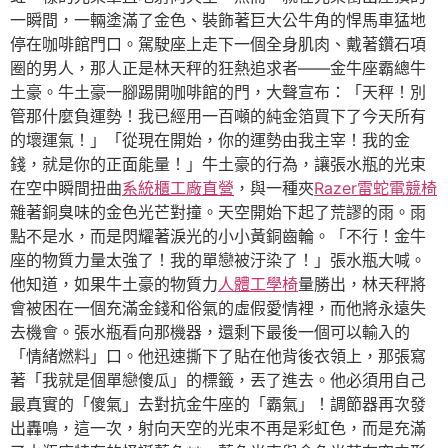
一瞬間，一輛塗滿了金色、裝飾著巨大公牛角的悍馬車猛地
停在咖啡館門口。駕駛座上走下一個全身肌肉、戴著鑽石項
圈的男人，那人正是林天秤的狂熱追求者——金牛座霸總牛
土豪。牛土豪一腳踢開咖啡館的門，大聲宣布：「天秤！別
管那什麼負運勢！我已經用一百噸的純金箔買下了今天所有
的壞運氣！」「從現在開始，你的運勢由我主宰！我的金
錢，就是你的正面能量！」牛土豪的行為，讓張水瓶的光束
在空中瞬間扭曲
系統櫃工廠直營
，與一種夾
Razer雷蛇電競椅
雜著銅臭味的金色光芒對撞。天空開始下起了荒謬的雨。雨
點不是水，而是閃耀著淚光的小小黃銅齒輪。「不行！金牛
座的物質力量太強了！我的單戀被汙染了！」張水瓶大喊。
他知道，如果牛土豪的物質力
人體工學椅
量勝出，林天秤將
會被困在一個充滿金錢和俗氣的虛假愛情裡，而他將永遠失
去機會。張水瓶看向那機器，還剩下最後一個可以輸入的
「情緒燃料」口。他迅速撕下了貼在他背後衣領上，那張寫
著「我就是個單戀傻瓜」的標籤，丟了進去。他必須用自己
最真實的「傻氣」去對抗金牛座的「霸氣」！調節器再次發
出轟鳴，這一次，射向天空的光束不再是彩虹色，而是充滿