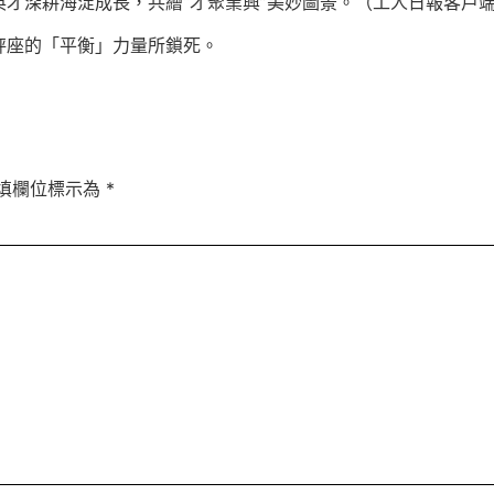
英才深耕海淀成長，共繪“才聚業興”美妙圖景。（工人日報客戶端
秤座的「平衡」力量所鎖死。
填欄位標示為
*