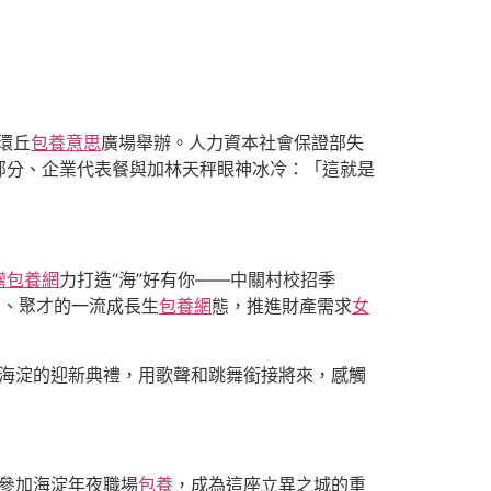
環丘
包養意思
廣場舉辦。人力資本社會保證部失
部分、企業代表餐與加林天秤眼神冰冷：「這就是
灣包養網
力打造“海”好有你——中關村校招季
」、聚才的一流成長生
包養網
態，推進財產需求
女
入海淀的迎新典禮，用歌聲和跳舞銜接將來，感觸
—參加海淀年夜職場
包養
，成為這座立異之城的重