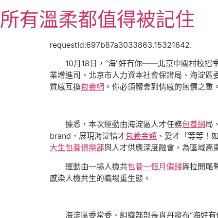
跳
所有溫柔都值得被記住
至
主
要
requestId:697b87a3033863.15321642.
內
10月18日，“海”好有你——北京中關村校
容
業增進司、北京市人力資本社會保證局、海淀區
質感互換
包養網
。你必須體會到情感的無價之重
據悉，本次運動由海淀區人才任務
包養網
局
brand，展現海淀惜才
包養金額
、愛才「等等！如
大生包養俱樂部
與人才供應深度融會，為區域高
運動由一場人機共
包養一個月價錢
舞拉開尾
感染人機共生的職場重生態。
海淀區委常委、組織部部長肖丹發布“海好有