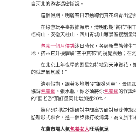
自河北的游客馮密斯說。
這個假期，明麗春日帶動聽們賞花踏青出游熱
在線游玩平臺數據顯示，清明假期“賞花”相干
梧桐山、安徽天柱山、四川青城山等景區搜刮量環
包養一個月價錢
沐日時代，各類新業態催生“
地，搭乘直升機體驗“空中賞花”的視覺震動；在河
在北京上年夜學的劉星如特地到天津賞花，
的就是氣氛感！”
清明假期，跟著多地增發“銀發列車”、景
協調
包養網
。張水瓶，你必須將你
包養網
的怪誕
的“攜老游”預訂量同比增加近20%。
攜程研討院計謀研討中間高等研討員沈佳旎以
態新形式聯合，進一個步驟打破鴻溝，為文旅市
花費市場人氣
包養女人
旺活氣足