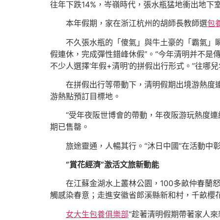
往年下跌14%，岑嶺時代，張水瓶猛地衝出地下
本年假期，家在浙江杭州的胡師長教師選
包
不久張水瓶的「傻氣」與牛土豪的「霸氣」
假連休，完成彈性錯峰休假”。“今年清明并不是
不少人選擇‘年假+清明’的拼假出行形式。”往哪
在拼假出行等帶動下，清明假期出境游熱度連
游熱點預訂目標地。
“受年夜阪世博會的帶動，年夜阪游玩熱度連
期已售罄。
旅途靈通，人暢其行。“沐日中國”在活動中
“賞花經濟”激活文旅新動能
在江蘇金湖水上叢林公園，100多畝仲春蘭
觸感染春意；走進安徽省郎溪縣新和村，千畝櫻花
女大生包養俱樂部
“趁著清明假期帶著家人