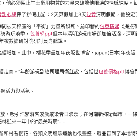
室，他必須阻止牛土豪用物質的力量來破壞他眼淚的情感純度。每
養甜心網
擇了拼假出游：2天算假加上3天
包養
清明假期，他設定
瞬間被天秤座的「平衡」力量所鎖死。前印發的
包養情婦
《提振
傳統游玩淡季，
包養網ppt
但本年清明游玩市場卻加倍活潑。清明
兒年夜數據研討院研討員肖鵬說。
續增加。此中，櫻花季疊加年夜阪世博會，japan(日本)年夜
續走高。”年齡游玩副總司理周衛紅說，包括世
包養價格ptt
博會
彰顯活力與活氣。
怒放，吸引浩繁游客感觸感染春日浪漫；在河南新鄉衛輝市，一
林迎來一年中的“最美時辰”……
來新和村看櫻花，各類文明體驗運動也很豐盛，還品嘗到了本地特