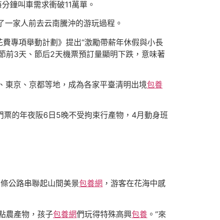
分鐘叫車需求衝破11萬單。
了一家人前去云南騰沖的游玩過程。
花費專項舉動計劃》提出“激勵帶薪年休假與小長
節前3天、節后2天機票預訂量顯明下跌，意味著
阪、東京、京都等地，成為各家平臺清明出境
包養
門票的年夜阪6日5晚不受拘束行產物，4月動身班
條條公路串聯起山間美景
包養網
，游客在花海中感
點農產物，孩子
包養網
們玩得特殊高興
包養
。”來