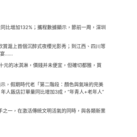
量同比增加132%；攜程數據顯示，節前一周，深圳
，欣賞滬上首個沉醉式夜櫻光影秀；到江西、四川等
宴……
幾十元的冰淇淋，價錢并未便宜，但確切都雅，買
顯示，假期時代老「第二階段：顏色與氣味的完美
年人飯店訂單量同比增加3成，“年青人+老年人”
抓手之一，在激活傳統文明活氣的同時，與各類新業