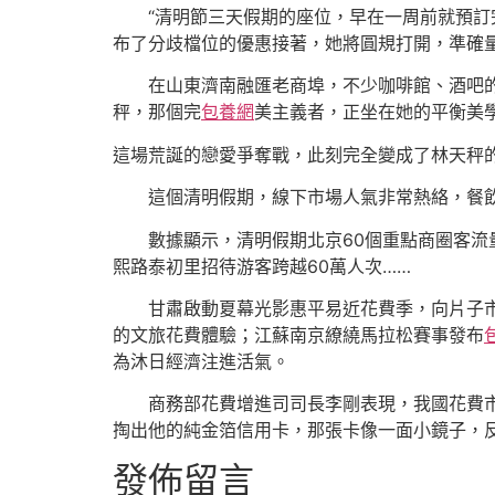
“清明節三天假期的座位，早在一周前就預訂
布了分歧檔位的優惠接著，她將圓規打開，準確
在山東濟南融匯老商埠，不少咖啡館、酒吧的
秤，那個完
包養網
美主義者，正坐在她的平衡美
這場荒誕的戀愛爭奪戰，此刻完全變成了林天秤的
這個清明假期，線下市場人氣非常熱絡，餐
數據顯示，清明假期北京60個重點商圈客流量24
熙路泰初里招待游客跨越60萬人次……
甘肅啟動夏幕光影惠平易近花費季，向片子
的文旅花費體驗；江蘇南京繚繞馬拉松賽事發布
為沐日經濟注進活氣。
商務部花費增進司司長李剛表現，我國花費
掏出他的純金箔信用卡，那張卡像一面小鏡子，
發佈留言