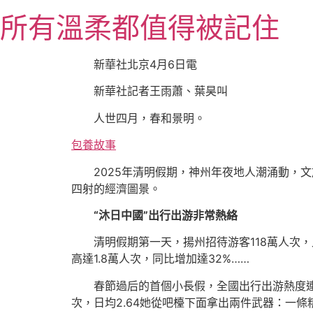
跳
所有溫柔都值得被記住
至
主
要
新華社北京4月6日電
內
新華社記者王雨蕭、葉昊叫
容
人世四月，春和景明。
包養故事
2025年清明假期，神州年夜地人潮涌動，文
四射的經濟圖景。
“沐日中國”出行出游非常熱絡
清明假期第一天，揚州招待游客118萬人次
高達1.8萬人次，同比增加達32%……
春節過后的首個小長假，全國出行出游熱度
次，日均2.64她從吧檯下面拿出兩件武器：一