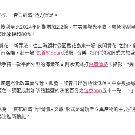
忱，“春日經濟”熱力實足。
搜刮量比2024年同期增加2.2倍。在美團觀光平臺，露營搜刮
比漲幅超80%。
賞花+”新弄法。往上海顧村公園櫻花島來一場“夜間賞花”之約
南洛陽，赴一場“
包養網dcard
漢服+音樂+牡丹”的沉醉式文旅盛
她手持一款平面外型的海棠花文創冰淇淋打
包養價格
卡攝影，“
區加速適老化改革晉陞等，銀發一族春日出游熱忱低落。平臺數據
藍色，調配成我咖啡館牆壁的灰度百分之
包養app
五十一點二。」
為，“賞花經濟”等“骨氣+文旅”形式是游玩業立異產物的主要
場注進新動能。