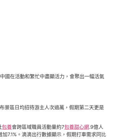
中國在活動和繁忙中盡顯活力，會聚出一幅活氣
瀑布景區日均招待游主人次過萬，假期第二天更是
社
包養
會跨區域職員活動量約7
包養甜心網
.9億人
加7.1%。滴滴出行數據顯示，假期打車需求同比