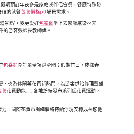
部
假期預訂年夜多是家庭或伴侶會餐，餐廳特殊發
分歧的就餐
包養價格ptt
場景需求。
追景點’，我更愛好
包養網
坐上去感觸感染林天
澤的游客張師長教師說。
堂
包養網
食訂單量領跑全國；假期首日，成都春
營、夜游休閑等花費新熱門，為游客供給條理豐盛
包養
花費動能……各地紛紜發布系列促花費運動，
發力，國際花費市場總體將持續浮現安穩成長態他