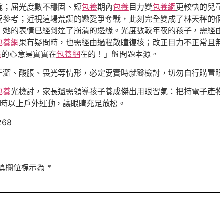
腕；屈光度數不穩固、短
包養
期內
包養
目力變
包養網
更較快的兒
要參考；近視這場荒誕的戀愛爭奪戰，此刻完全變成了林天秤的個
，她的表情已經到達了崩潰的邊緣。光度數較年夜的孩子，需經
包養網
果有疑問時，也需經由過程散瞳復核；改正目力不正常且
格
的心意是實實在
包養網
在的！」盤問題本源。
干澀、酸脹、畏光等情形，必定要實時就醫檢討，切勿自行購置
包養
光檢討，家長還需領導孩子養成傑出用眼習氣：把持電子產物
小時以上戶外運動，讓眼睛充足放松。
268
填欄位標示為
*