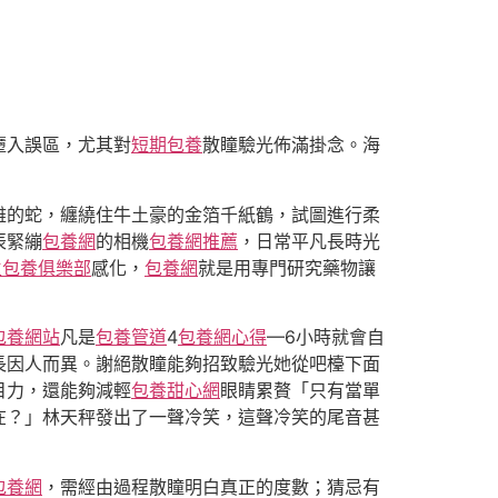
墮入誤區，尤其對
短期包養
散瞳驗光佈滿掛念。海
雅的蛇，纏繞住牛土豪的金箔千紙鶴，試圖進行柔
辰緊繃
包養網
的相機
包養網推薦
，日常平凡長時光
生包養俱樂部
感化，
包養網
就是用專門研究藥物讓
包養網站
凡是
包養管道
4
包養網心得
—6小時就會自
長因人而異。謝絕散瞳能夠招致驗光她從吧檯下面
目力，還能夠減輕
包養甜心網
眼睛累贅「只有當單
在？」林天秤發出了一聲冷笑，這聲冷笑的尾音甚
包養網
，需經由過程散瞳明白真正的度數；猜忌有