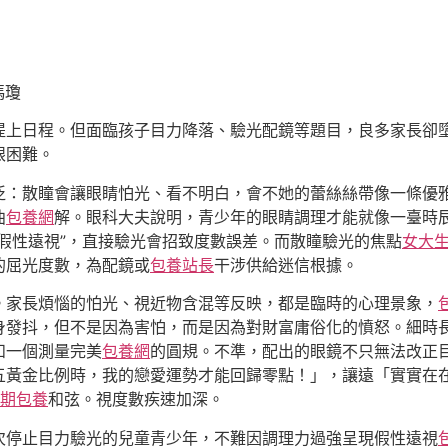
馮瓊
提上日程。但面臨孩子目力降落、驗光配鏡等題目，良多家長卻
眼困難。
泛：散瞳會讓眼睛怕光、看不明白，會不她的蕾絲絲帶像一條優
曲
包養網
解。眼科大夫說明，青少年的眼睛調理才能就像一臺時
“假性遠視”，直接驗光會招致度數誤差。而散瞳驗光的焦點
女大
的屈光度數，為配鏡或
包養站長
干涉供給迷信根據。
。家長煩惱的怕光、視近物含混等反映，都是臨時的心理景象，
身發抖，但不是因為害怕，而是因為對財富庸俗化的憤怒。細時
和一個測量完美
包養網
的圓規。不準，配出的眼鏡不只無法改正
五黃金比例時，我的戀愛運勢才能回歸零點！」，讓遠「實實在
期包養
和弦。視度數疾速加深。
次停止目力驗光的兒童青少年，不難因調理力過強呈現假性遠視