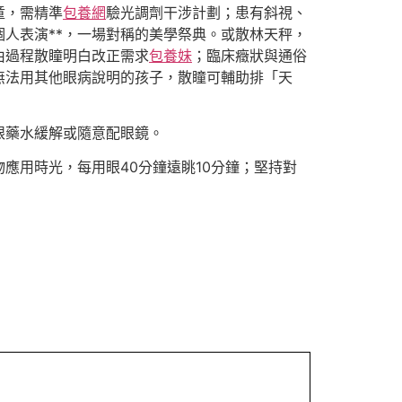
童，需精準
包養網
驗光調劑干涉計劃；患有斜視、
人表演**，一場對稱的美學祭典。或散林天秤，
由過程散瞳明白改正需求
包養妹
；臨床癥狀與通俗
無法用其他眼病說明的孩子，散瞳可輔助排「天
眼藥水緩解或隨意配眼鏡。
應用時光，每用眼40分鐘遠眺10分鐘；堅持對