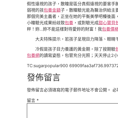
假性遠視的孩子，散瞳是區分真假遠視的要害手
弱視的孩
包養金額
子，散瞳驗光能為醫治供給主
那個完美主義者，正坐在她的平衡美學吧檯後面
小瞳驗光成果紛歧致
包養
，或對驗光成
甜心寶貝
秤！妳…妳不能這樣對待愛妳的財富！我
包養價
大夫特殊提示，若孩子呈現目力降落、眼睛
冷假是孩子目力養護的黃金期，除了按期驗
包養網
的讀寫姿態，包管充分光照；天天停止2
TC:sugarpopular900 69909faa3af736.99737
發佈留言
發佈留言必須填寫的電子郵件地址不會公開。
必
留言
*