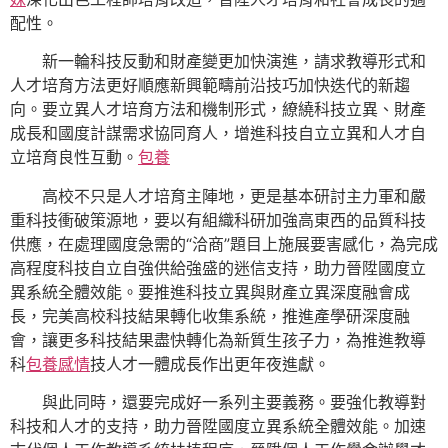
配性。
新一輪科技反動和財產變更加快演進，請求教導形式和
人才培育方法更好順應新興範疇前沿技巧加快迭代的新趨
向。要立異人才培育方法和機制形式，繚繞科技立異、財產
成長和國度計謀需求協同育人，增進科技自立立異和人才自
立培育良性互動。
包養
高校不只是人才培育主陣地，更是基本研討主力軍和嚴
重科技衝破策源地，要以有組織科研加強高東西的品質科技
供應，在處理國度急需的“洽商”題目上施展要害感化，為完成
高程度科技自立自強供給強盛的迷信支持，助力晉陞國度立
異系統全體效能。要推進科技立異與財產立異深度融會成
長，完美高校科技結果轉化收集系統，推進產學研深度融
會，讓更多科技結果盡快轉化為新質生孩子力，為推進教導
科
包養感情
技人才一體成長作出更年夜進獻。
與此同時，還要完成好一系列主要義務。要強化教導對
科技和人才的支持，助力晉陞國度立異系統全體效能。加速