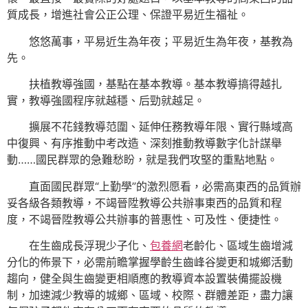
質成長，增進社會公正公理、保證平易近生福祉。
悠悠萬事，平易近生為年夜；平易近生為年夜，基教為
先。
扶植教導強國，基點在基本教導。基本教導搞得越扎
實，教導強國程序就越穩、后勁就越足。
擴展不花錢教導范圍、延伸任務教導年限、實行縣域高
中復興、有序推動中考改造、深刻推動教導數字化計謀舉
動……國民群眾的急難愁盼，就是我們攻堅的重點地點。
直面國民群眾“上勤學”的激烈愿看，必需高東西的品質辦
妥各級各類教導，不竭晉陞教導公共辦事東西的品質和程
度，不竭晉陞教導公共辦事的普惠性、可及性、便捷性。
在生齒成長浮現少子化、
包養網
老齡化、區域生齒增減
分化的佈景下，必需前瞻掌握學齡生齒峰谷變更和城鄉活動
趨向，健全與生齒變更相順應的教導資本設置裝備擺設機
制，加速減少教導的城鄉、區域、校際、群體差距，盡力讓