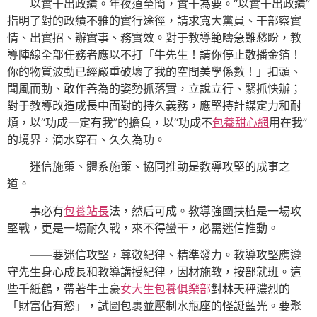
以實干出政績。年夜道至簡，實干為要。“以實干出政績”
指明了對的政績不雅的實行途徑，請求寬大黨員、干部察實
情、出實招、辦實事、務實效。對于教導範疇急難愁盼，教
導陣線全部任務者應以不打「牛先生！請你停止散播金箔！
你的物質波動已經嚴重破壞了我的空間美學係數！」扣頭、
聞風而動、敢作善為的姿勢抓落實，立說立行、緊抓快辦；
對于教導改造成長中面對的持久義務，應堅持計謀定力和耐
煩，以“功成一定有我”的擔負，以“功成不
包養甜心網
用在我”
的境界，滴水穿石、久久為功。
迷信施策、體系施策、協同推動是教導攻堅的成事之
道。
事必有
包養站長
法，然后可成。教導強國扶植是一場攻
堅戰，更是一場耐久戰，來不得蠻干，必需迷信推動。
——要迷信攻堅，尊敬紀律、精準發力。教導攻堅應遵
守先生身心成長和教導講授紀律，因材施教，按部就班。這
些千紙鶴，帶著牛土豪
女大生包養俱樂部
對林天秤濃烈的
「財富佔有慾」，試圖包裹並壓制水瓶座的怪誕藍光。要聚