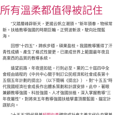
跳
所有溫柔都值得被記住
至
主
要
“又踏層峰辟新天，更揚云帆立潮頭。”新年頭春，物候常
內
新。扶植教導強國的時期巨輪，正劈波斬浪，駛向壯闊藍
容
海。
回想“十四五”，蹄疾步穩，碩果盈枝。我國教導獲得了汗
青性成績、產生了格式性變更，已建成世界上範圍最年夜且
高東西的品質的教導系統。
遠望前路，年夜道如砥，行則必至。黨的二十屆四中全
會經由過程的《中共中心關于制訂公民經濟和社會成長第十
五個五年計劃的提出》（以下簡稱《提出》），對“十五五”時
代我國經濟社會成長作出體系策劃和計謀安排。此中，著眼
兼顧教導強國、科技強國、人才強國扶植，深入掌握教導“三
年夜屬性”，對將來五年教導強國扶植擘畫頂層藍圖、錨定計
謀航向。
“十五五”時代是基
短期包養
礎完成社會主義古代化夯實基