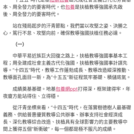
本、周全發力的要害時代，也
包養
是扶植教導強國承先啟
後、周全發力的要害時代。
站在殘局起步的汗青節點，我們當以攻堅之姿、決勝之
心，篤行不怠、攻堅向前，確保教導強國扶植任務必達。
（一）
中華平易近族巨大回復之路上，扶植教導強國事基本工
程；周全建成社會主義古代化強國，扶植教導強國事計謀先
導。“十四五”時代，教導工作蓬勃成長、教導改造縱深推動、
教導面孔面目一新，為“十五五”新征程筑牢基礎、積儲底氣。
成績奠基基礎。地基
包養網ppt
打得深，框架建得牢，年
夜廈方能站得住、立得穩。
從汗青坐標來看，“十四五”時代，在落實樹德樹人最基礎
義務、供給普惠優質教導公共辦事、辦事支持社會經濟成
長、深化教導綜合改造、扶植具有全球影響力的主要教導中
間上獲得五個“新衝破”，每一個都是極不服凡的成績。