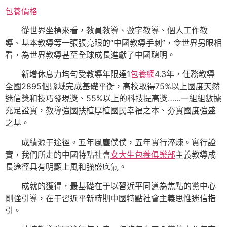
包養價格
從世界坐標來看，教員教導、數字教導、個人工作教
導、基本教導等一張張亮眼的“中國教導手刺”，令世界另眼相
看，為世界教導甚至全球成長進獻了中國聰明。
新增休息力均勻受教導年限達1
包養網
4.3年，任務教導
全國2895個縣域完成基礎平衡，高校取得75%以上國度天然
迷信獎和技巧發現獎、55%以上的科技提高獎……一組組數據
充足證實，教導強國扶植厚植國民幸福之本、夯實國度強盛
之基。
成績源于途徑。五年風塵僕僕，五年實行淬煉。實行證
實，我們所走的中國特點社會
女大生包養俱樂部
主義教導成
長途徑具有明顯上風和強盛底氣。
成就的獲得，最基礎在于以習近平同道為焦點的黨中心
剛強引導，在于習近平新時期中國特點社會主義思惟迷信指
引。