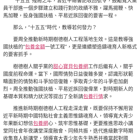
“十五五”殘局之年，習近平總書記收回號令，鼓勵寬大黨
員干部進一個步驟建立和踐行對的政績不雅，躍馬揚鞭、快
馬加鞭，投身強國扶植、平易近族回復的要害一程。
那么，“十五五”時代，教導若何發力？
要周全推動新時期樹德樹人工程落地生效。這是教導強
國扶植的“
包養金額
一號工程”，更是連續塑造鑄魂育人新格式
的要害抓手。
樹德樹人關乎黨的
甜心寶貝包養網
工作后繼有人，關乎
國度前程命運。當下，國際情勢日益復雜多變，認識形狀範
疇面對的情勢和斗爭加倍復雜，爭取青少年的斗爭愈加劇
烈。周全推動強國扶植、平易近族回復偉業，對時期新人的
基礎本質和精力狀況等提出了全新請
包養行情
求。
推進新時期樹德樹人工程走深走實，既要保持不懈用習
近平新時期中國特點社會主義思惟鑄魂育人，領導寬大青少
年果斷幻想信
包養網
心、筑牢思惟基礎，更要推進思政小講
堂同社會年夜講堂深度融會、同頻共振，迭代進級數字時期
收集育人新講堂，領導寬大青少年先生熟悉并擔當起對國