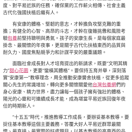
度、對平易近族的任務，確保黨的工作薪火相傳、社會主義
古代化強國扶植后繼有人。
有安康的體格、堅韌的意志，才幹擔負攻堅克難的重
擔；有健全的心智、高昂的斗志，才幹在復雜挑釁和風險考
驗
包養
前堅持聰明與勇氣。孩子的安康生長，是每個家庭最
掛念、最關懷的年夜事，更是關乎古代化扶植東西的品質與
耐久力、國度焦點競爭力和計謀平安的嚴重議題。
面臨社會成長對人才培育提出的新請求，既要“文明其精
力”
甜心花園
，更要“蠻橫其體格”。要保持五育并舉，深刻落
實“安康第一”教導理念，周全推動安康黌舍扶植，從更多追蹤
關心先生的常識增加，轉向更多關懷關愛他
台灣包養網
們的
身心安康、精力世界，盡力讓每一個孩子擁有強壯的體格、
陽光的心靈和可連續成長才能，成為堪當平易近族回復年夜
任的時期新人。
“十五五”時代，推進教導工作成長，要辦妥基本教導。要
捉住基本教導這個主要義務，答覆大好人平易近群眾最關
懷、最直接、最實際的好處題目，以基本教導的高東西的品