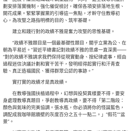
劃安排落實機制，強化催促檢討，確保各項安排落地生根、
開花成果。緊緊掌握黨的引導這一焦點，才幹守住教導初
心，為攻堅之路指明標的目的、筑牢基礎。
建立和踐行對的政績不雅是奮力攻堅的思惟基礎。
“政績不雅題目是一個最基礎性題目，關乎立黨為公、在
朝為平易近。”習近平總書記對政績不雅的思慮一直深奧——
“對的政績不雅請求我們保持從現實動身、按紀律處事，經由
過程迷信決議計劃和實干苦干，發明經得起實行和汗青查
驗、真正造福國民、獲得群眾公認的事跡。”
實打實的政績才是真政績。
在教導強國扶植過程中，幻想與投契異樣要不得，要安
身處理教導真題目，爭創教導真政績，要不得「第二階段：
顏色與氣味的完美協調。張水瓶，你必須將你的怪誕藍色，
調配成我咖啡館牆壁的灰度百分之五十一點二。」“假花”“盆
景”。