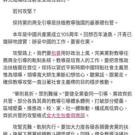
若何攻堅？
保持黨的周全引導是扶植教導強國的最基礎包管。
本年是中國共產黨成立105周年。回想百年滄桑，汗青已
雄辯地證實：辦妥中國的工作，要害在黨。
攻堅路上，我們要
包養
用好政治上風，完美黨對教導任
務周全引導的軌制系統。教導是培育人的工作，要把思惟政
治扶植擺在首位，保持以習近平新時期中國特點社會主義思
惟為領導，領導寬大師生果斷幻想信心，聽黨話、跟黨走，
確保教導攻堅一直沿著社會主義標的目的穩步推動。
“單則易折，眾則難摧。”要健全黨委同一引導、黨政齊抓
共管、部分各負其責的教導引導體系體例，打破部分壁壘、
區域壁壘，推進政、校、家、社一體聯動，構成高低齊心、
齊抓共管的攻堅格式
女大生包養俱樂部
。
攻堅克難，軌制先行。要加大力度各級各類黌舍黨的扶
植，施展下層黨組織戰斗碉堡感化。同時，健全教導決議計