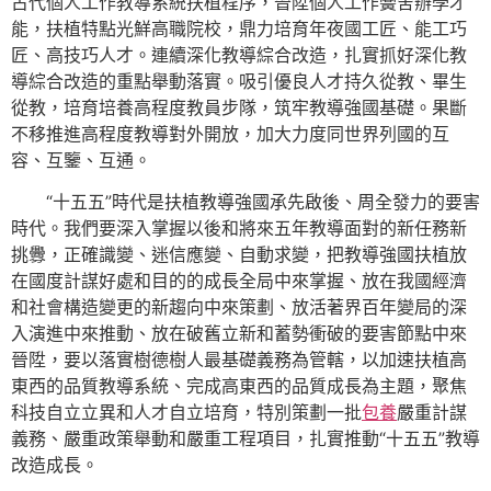
古代個人工作教導系統扶植程序，晉陞個人工作黌舍辦學才
能，扶植特點光鮮高職院校，鼎力培育年夜國工匠、能工巧
匠、高技巧人才。連續深化教導綜合改造，扎實抓好深化教
導綜合改造的重點舉動落實。吸引優良人才持久從教、畢生
從教，培育培養高程度教員步隊，筑牢教導強國基礎。果斷
不移推進高程度教導對外開放，加大力度同世界列國的互
容、互鑒、互通。
“十五五”時代是扶植教導強國承先啟後、周全發力的要害
時代。我們要深入掌握以後和將來五年教導面對的新任務新
挑釁，正確識變、迷信應變、自動求變，把教導強國扶植放
在國度計謀好處和目的的成長全局中來掌握、放在我國經濟
和社會構造變更的新趨向中來策劃、放活著界百年變局的深
入演進中來推動、放在破舊立新和蓄勢衝破的要害節點中來
晉陞，要以落實樹德樹人最基礎義務為管轄，以加速扶植高
東西的品質教導系統、完成高東西的品質成長為主題，聚焦
科技自立立異和人才自立培育，特別策劃一批
包養
嚴重計謀
義務、嚴重政策舉動和嚴重工程項目，扎實推動“十五五”教導
改造成長。