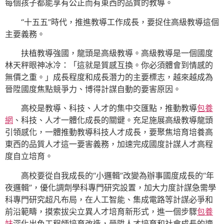
每個孩子都能享有公正而有東西的品質的教導。
“十五五”時代，推進教導工作成長，要捉住高級教導這個
主要義務。
扶植教導強國，龍頭是高級教導。高級教導是一個國度
林天秤眼神冰冷：「這就是質感互換。你必須體會到情感的
無價之重。」成長程度和成長潛力的主要標志，越來越成為
晉陞國度焦點競爭力、博得計謀自動的要害原因。
高校是教導、科技、人才的集中交匯點，推動教導
包養
網
、科技、人才一體化成長的關鍵。充足施展高級教導龍頭
引領感化，一體推動教導科技人才成長，要聚焦培育培養高
東西的品質人才這一要害義務，加速完成國度計謀人才高程
度自立培育。
高校要從自我成長的“小邏輯”改變為辦事國度成長的“年
夜邏輯”，優化調劑學科專門研究設置，加大力度計謀急需學
科專門研究超凡布局，在人工智能、集成電路等計謀必爭和
前沿範疇，摸索拔尖立異人才培育新形式，進一個步驟
包養
妹
深化出色工程師培育改造，晉陞人才培育和社會成長的適