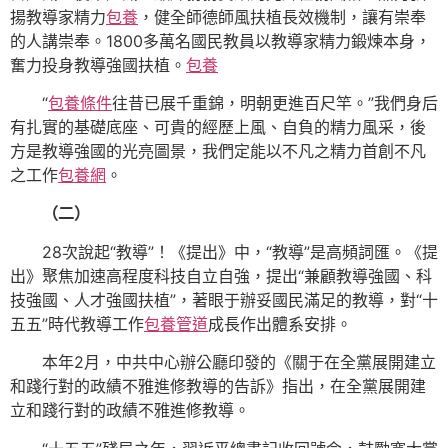
揚教導家精力
包養
，健全師德師風扶植長效機制，讓有崇奉
的人講崇奉。1800多萬名國民教員以教導家精力鍛煉本身，
奮力投身教導強國扶植。
包養
“
包養條件
往昔已展千重錦，明朝更進百尺竿。”我們身后
有扎實的基礎底座、可貴的經歷上風、自負的精力風采，後
方是教導強國的光亮圖景，我們定能以不凡之精力首創不凡
之工作
包養網
。
（二）
28次說起“教導”！《提出》中，“教導”是高頻詞匯。《提
出》聚焦加速高程度科技自立自強，提出“兼顧教導強國、科
技強國、人才強國扶植”，著眼于辦妥國民滿足的教導，對“十
五五”時代教導工作
包養管道
成長作出體系安排。
本年2月，中共中心辦公廳印發的《關于在全黨展開建立
和踐行對的政績不雅進修教導的告訴》指出，在全黨展開建
立和踐行對的政績不雅進修教導。