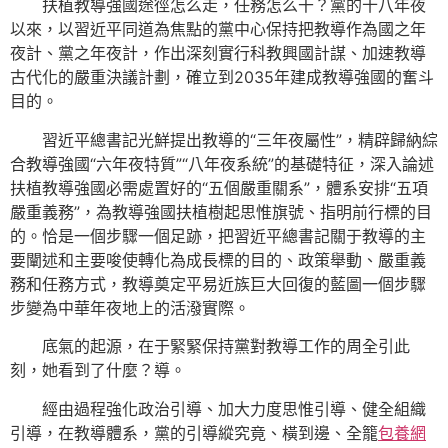
扶植教導強國途徑怎么走，任務怎么干？黨的十八年夜
以來，以習近平同道為焦點的黨中心保持把教導作為國之年
夜計、黨之年夜計，作出深刻實行科教興國計謀、加速教導
古代化的嚴重決議計劃，確立到2035年建成教導強國的奮斗
目的。
習近平總書記光鮮提出教導的“三年夜屬性”，精辟歸納綜
合教導強國“六年夜特質”“八年夜系統”的基礎特征，深入論述
扶植教導強國必需處置好的“五個嚴重關系”，體系安排“五項
嚴重義務”，為教導強國扶植樹起思惟旗號、指明前行標的目
的。恰是一個步驟一個足跡，把習近平總書記關于教導的主
要闡述和主要唆使轉化為成長標的目的、政策舉動、嚴重義
務和任務方式，教導奠定平易近族巨大回復的藍圖一個步驟
步變為中華年夜地上的活潑實際。
底氣的起源，在于緊緊保持黨對教導工作的周全引此
刻，她看到了什麼？導。
經由過程強化政治引導、加大力度思惟引導、健全組織
引導，在教導體系，黨的引導縱究竟、橫到邊、全籠
包養網