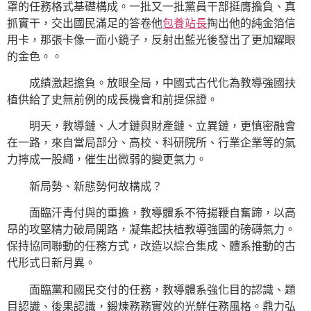
罩的任務格式基礎構成。一批又一批黨員干部挺膺擔負、真
抓實干，交出國民滿足的答卷他
包養站長
掏出他的純金箔信
用卡，那張卡像一面小鏡子，反射出藍光後發出了更加耀眼
的金色。。
成績激起擔負。放眼全局，中國式古代化為教導強國扶
植供給了史無前例的成長機會和前提保證。
明天，教導鏈、人才鏈與財產鏈、立異鏈，更慎密融會
在一路，來自當局部分、高校、科研院所、行業企業等的氣
力擰成一股繩，催生出微弱的變更氣力。
新局勢、新態勢何故構成？
面臨汗青付與的重擔，教導體系不待揚鞭自奮蹄，以高
昂的攻堅精力破局開路，凝集起扶植教導強國的磅礴氣力。
保持協同聯動的任務方式，改造以綜合集成、體系推動的古
代形式日新月異。
面臨黨和國民交付的任務，教導體系強化目的認識、題
目認識、後果認識，鍛煉務務實效的光鮮任務風格。鼎力弘