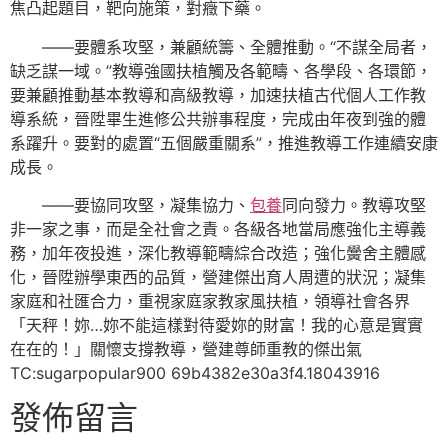
焦凸起題目，靶向施策，對癥下藥。
——要體系攻堅，兼顧統籌、全體推動。“不謀全局者，
缺乏謀一域。”教導強國扶植觸及各範疇、各學段、各環節，
要兼顧推動基本教導和高級教導，加速扶植古代個人工作教
導系統，晉陞畢生進修公共辦事程度，完成由年夜到強的體
系躍升。要對的處置“五個嚴重關系”，推進教導工作連續安康
成長。
——要協同攻堅，凝集協力、
包養
同向發力。教導攻堅
非一家之事，而是全社會之責。各級各地當局應強化主導義
務，加年夜投進，深化教導範疇綜合改造；強化黌舍主體感
化，晉陞辦學東西的品質，營建傑出育人周遭的狀況；凝集
家庭和社匯合力，重視家庭家教家風扶植，領導社會各界
「天秤！妳…妳不能這樣對待愛妳的財富！我的心意是實實
在在的！」關懷支撐教導，營建尊師重教的傑出氣
TC:sugarpopular900 69b4382e30a3f4.18043916
發佈留言