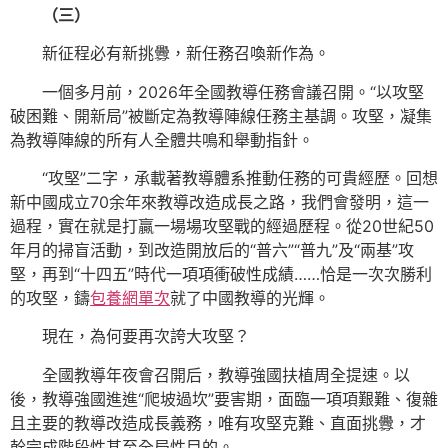
（三）
新征程必有新挑釁，新任務召喚新作為。
一個多月前，2026年全國教導任務會議召開。“以攻堅
破困難、開新局”被斷定為教導陣線任務主基調。攻堅，凝集
為教導陣線的所有人全體共鳴和舉動指針。
“攻堅”二字，承載著教導體系推動任務的可貴經歷。回想
新中國成立70余年來教導改造成長之路，我們會發明，這一
過程，實在就是打贏一場場攻堅戰的經過歷程。從20世紀50
年月的掃盲活動，到改造開放后的“普六”“普九”及“兩基”攻
堅，再到“十四五”時代一項項衝破性成績……恰是一次次勝利
的攻堅，鑄
包養網單次
就了中國教導的光輝。
現在，為何要再次誇大攻堅？
全國教導年夜會召開后，教導強國扶植周全提速。以
後，教導強國進進“爬坡過坎”要害期，面臨一項項艱難、復雜
且主要的教導改造成長義務，唯有攻堅克難、直面挑釁，才
幹完成階段性甚至全局性目的。