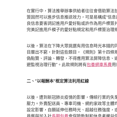
在實行中，算法推舉辦事供給者往往會借助算法
簽固然可以進步信息推送效力，可是易構成“信息
良信息要害詞記進用戶愛好點或許作為用戶標簽
完美記進用戶模子的愛好點規定和用戶標簽治理
以後，算法在下降大眾挑選有用信息時光本錢的
目層出不窮，針對這些題目，《規則》第十四條規
偽點贊、評論、轉發，不得應用算法屏障信息、
避監視治理行動”。此款規則將有
包養網車馬費
用
二、“以報酬本”框定算法利用紅線
以後，遭到新冠肺炎疫情的影響，傳統行業的失
壓力。外賣配送員、專車司機、網約家政等主體均
設定影響，自願延伸任務時光、超越任務強度，
員餐與加入社
長期包養
會保險軌制和休息者權益