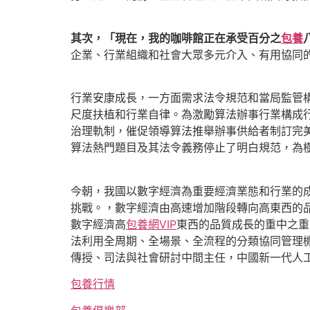
其次，「現在，我的咖啡館正在承受百分之
包養
企業、行業組織和社會大眾多元介入、有用協同
行業安康成長，一方面需求法令規范和當局監管
尺度扶植和行業自律。為激勵算法辦事行業構成
治理軌制，催促領導算法推舉辦事供給者制訂完美
算法熱門題目及其法令義務停止了明白規范，為
今朝，我國以數字經濟為重要經濟業態和行業的
挑戰。，數字經濟由高速增加階段轉向高東西的
數字經濟高
包養網VIP
東西的品質成長的重中之重
法利用全周期、全場景、全流程的分類協同管理
傳授、司法與社會研討中間主任，中國新一代人
包養行情