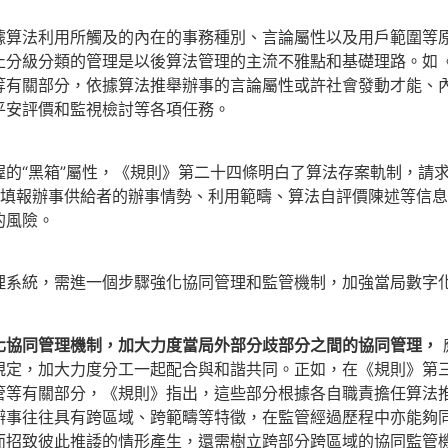
據算法利用所觸及的內在的事務種別、言論屬性以及用戶範圍等
止分級分類的管理是以後算法管理的主流不雅點和基礎理路。如
等有關部分，依據算法推舉辦事的言論屬性或許社會發動才能、
平安評價和監視檢討等各項任務。
握的“黑箱”屬性，《規則》第二十四條明白了算法存案軌制，請
存案體系填報辦事供給者的辦事情勢、利用範疇、算法自評價陳述等
的風險。
理系統，需進一個步驟強化協同管理和監管機制，加強當局數字
化協同管理機制，加大力度當局外部分歧部分之間的協同管理，
規定，加大力度分工一起配合與和諧共同。正如，在《規則》第
管等有關部分，《規則》指出，這些部分根據各自職責擔任算法
辦事往往具有跨區域、跨範疇等特徵，在監管經過歷程中亦能夠
而招致彼此推諉的情形產生，還需樹立跨部分跨區域的協同監管