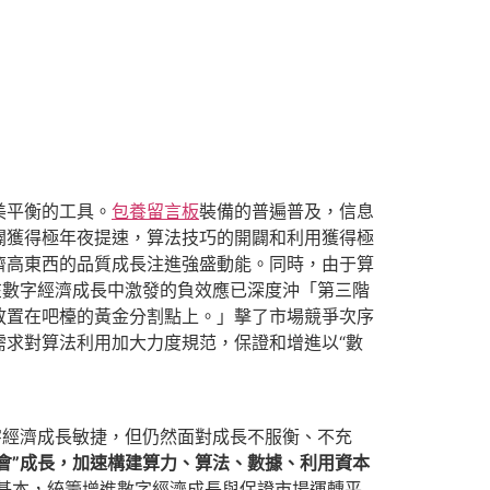
美平衡的工具。
包養留言板
裝備的普遍普及，信息
闢獲得極年夜提速，算法技巧的開闢和利用獲得極
濟高東西的品質成長注進強盛動能。同時，由于算
在數字經濟成長中激發的負效應已深度沖「第三階
放置在吧檯的黃金分割點上。」擊了市場競爭次序
求對算法利用加大力度規范，保證和增進以“數
字經濟成長敏捷，但仍然面對成長不服衡、不充
融會”成長，加速構建算力、算法、數據、利用資本
基本，統籌增進數字經濟成長與保證市場運轉平