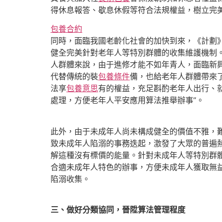
得休息報答、歇息休假等符合法規權益，樹立完
包養合約
同時，面臨我國老齡化社會的加快到來，《計劃
健全完美針對老年人等特別群體的收集維護機制
人群體來說，由于進修才能不如年青人，面臨新
代替傳統的裝
包養條件
備，也給老年人群體帶來
法享
包養意思
有的權益，充足斟酌老年人出行、
處理，方便老年人平安應用算法推舉辦事”。
此外，由于未成年人尚未構成健全的價值不雅，難
致未成年人陷溺的事務迭起，激發了大眾的普遍
解這種沒有標價的能量。針對未成年人等特別群
合適未成年人特色的辦事，方便未成年人獲取無
陷溺收集。
三、做好分類協同，晉陞算法管理程度