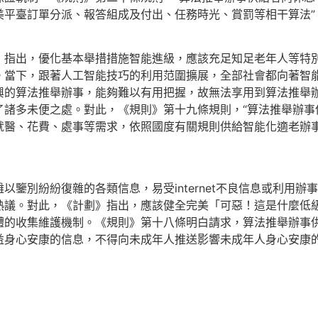
美平臺訂單分派、報答組成及付出、任務時光、賞罰等相干算法”
》指出，優化基本舉措措施智能進級，應該充足知足老年人等特
。當下，跟著人工智能技巧的利用范圍擴展，全部社會都向著智
興的算法推舉辦事，能夠難以有用把握，故無法享用到算法推舉
了諸多未便之處。對此，《規則》第十九條規則，“算法推舉辦事
就醫、花費、處事等需求，依照國度有關規則供給智能化適老辦
以鑒別紛紛復雜的各類信息，易受internet不良信息或利用
熱議。對此，《計劃》指出，應該健全完美「可惡！這是什麼低
體的收集維護機制。《規則》第十八條明白請求，算法推舉辦事
益身心安康的信息，不得向未成年人推送影響未成年人身心安康