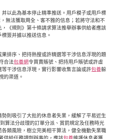
，并以此為基本停止精準推送。用戶模子或用戶標
聚，無法獲取周全、客不雅的信息；若將守法和不
此，《規則》第十條請求算法推舉辦事供給者應該
戶標簽并據以推送信息。
成果排序、把持熱搜或許精選等干涉信息浮現的題
符合法
包養網
令買賣賬號、把持用戶賬號或許虛
選等干涉信息浮現，實行影響收集言論或許
包養
躲
視的渠道。
情勢則吸引了大批的休息者失業，緩解了平易近生
夠遭到算法分歧理的訂單分派、賞罰規定及任務時光
范各類風險，樹立完美相干算法，健全機動失業職
者供給任務調劑辦事的，應該
包養
維護休息者獲