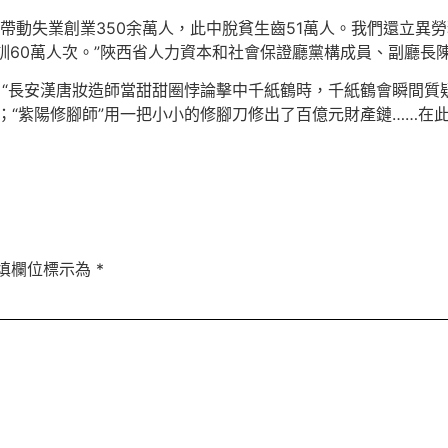
個，帶動失業創業350余萬人，此中脫貧生齒51萬人。我們還立異勞務
訓60萬人次。”陜西省人力資本和社會保證廳黨構成員、副廳長
；“長安漢唐妝造師當甜甜圈悖論擊中千紙鶴時，千紙鶴會瞬間質
“紫陽修腳師”用一把小小的修腳刀修出了百億元財產鏈……在此刻
填欄位標示為
*