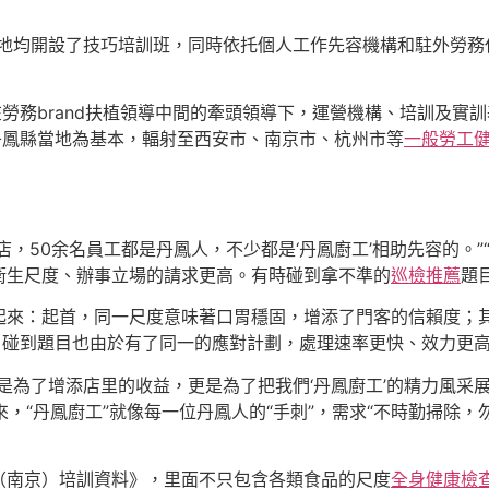
地均開設了技巧培訓班，同時依托個人工作先容機構和駐外勞務任
在勞務brand扶植領導中間的牽頭領導下，運營機構、培訓及實
丹鳳縣當地為基本，輻射至西安市、南京市、杭州市等
一般勞工
家店，50余名員工都是丹鳳人，不少都是‘丹鳳廚工’相助先容的。”
衛生尺度、辦事立場的請求更高。有時碰到拿不準的
巡檢推薦
題
來：起首，同一尺度意味著口胃穩固，增添了門客的信賴度；其次，
后，碰到題目也由於有了同一的應對計劃，處理速率更快、效力更
是為了增添店里的收益，更是為了把我們‘丹鳳廚工’的精力風采展
來，“丹鳳廚工”就像每一位丹鳳人的“手刺”，需求“不時勤掃除
（南京）培訓資料》，里面不只包含各類食品的尺度
全身健康檢