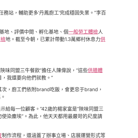
務站，輔助更多‘丹鳳廚工’完成穩固失業。”李百
訓基地、評價中間、孵化基地、個
一般勞工體檢
人
健檢
地。截至今朝，已累計帶動1.3萬鄉村休息力
供
“陜味同盟三牛餐飲”擔任人陳偉說，“這些
供膳體
目，我還要向他們就教。”
廚工們依附brand吃飯，會更忠于brand，
高。
示給每一位顧客。”42歲的楊家富是“陜味同盟三
，勿使染塵埃”。為此，他天天都用最嚴苛的尺度請
查
制作流程，還涵蓋了辦事立場、店展運營形式等