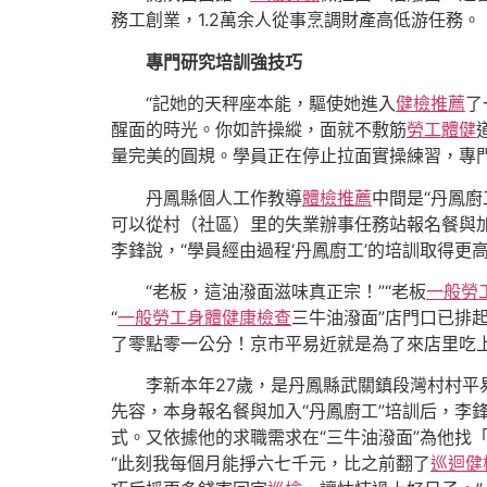
務工創業，1.2萬余人從事烹調財產高低游任務。
專門研究培訓強技巧
“記她的天秤座本能，驅使她進入
健檢推薦
了
醒面的時光。你如許操縱，面就不敷筋
勞工體健
量完美的圓規。學員正在停止拉面實操練習，專
丹鳳縣個人工作教導
體檢推薦
中間是“丹鳳廚
可以從村（社區）里的失業辦事任務站報名餐與加
李鋒說，“學員經由過程‘丹鳳廚工’的培訓取得更
“老板，這油潑面滋味真正宗！”“老板
一般勞
“
一般勞工身體健康檢查
三牛油潑面”店門口已排
了零點零一公分！京市平易近就是為了來店里吃上
李新本年27歲，是丹鳳縣武關鎮段灣村村平
先容，本身報名餐與加入“丹鳳廚工”培訓后，李
式。又依據他的求職需求在“三牛油潑面”為他找
“此刻我每個月能掙六七千元，比之前翻了
巡迴健