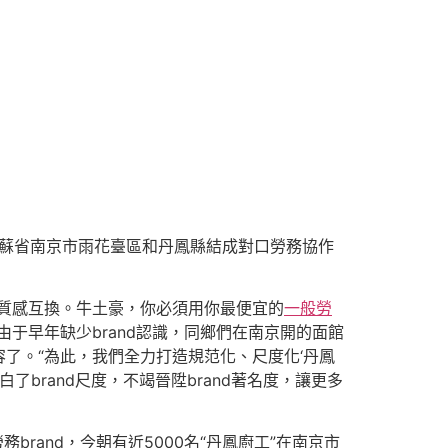
江蘇省南京市雨花臺區和丹鳳縣結成對口勞務協作
質感互換。牛土豪，你必須用你最便宜的
一般勞
于早年缺少brand認識，同鄉們在南京開的面館
了。“為此，我們全力打造規范化、尺度化‘丹鳳
明白了brand尺度，不竭晉陞brand著名度，讓更多
brand，今朝有近5000名“丹鳳廚工”在南京市