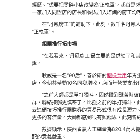
經歷。“想要把零碎小店改變為‘正軌軍’，起首
一家加入同盟店的店長和餐與加入培訓的廚工均可
在“丹鳳廚工”的輔助下，此刻，數千名丹
“正軌軍”。
組團推行拓市場
“在我看來，‘丹鳳廚工’最主要的是供給了
說。
耿威是一名“90后”，善於研討
體檢費用
年青
店，今朝共帶動10名同鄉增收，店面年營業支出
“之前大師都是單打獨斗，固然碰到艱苦時彼
群，聯絡接觸更慎密了。比擬之前的單打獨斗，
云連鎖技巧推行團購券的貿易形式很有成長潛力。
更多的客流量。大師都感到很有興趣思，此刻曾經
數據顯示，陜西省農人工總量為820.4萬人
配的意義嚴重。