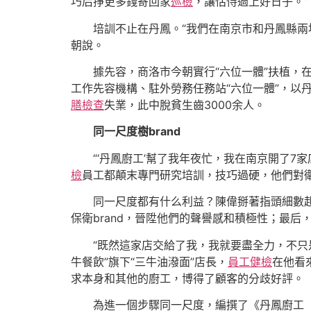
巧后掙更多錢寄回家
巡檢
，讓怙恃過上好日子。”
培訓不止在丹鳳。“我們在南京市和丹鳳縣兩
朝說。
據先容，商洛市今朝實行“六位一體”扶植，
工作先容機構、駐外勞務任務站“六位一體”，以
膳檢查
失業，此中脫貧生齒3000余人。
同一尺度樹brand
“‘丹鳳廚工’幫了我年夜忙，我在南京開了7
檢
員工都顛末專門研究培訓，技巧過硬，他們對
同一尺度都有什么利益？陳偉掰著指頭細數起
保衛brand，晉陞他們的聲譽感和積極性；最
“既然這家店交給了我，我就要盡全力，不只
牛餐飲”旗下“三牛油潑面”店長，
員工健檢
在他看
求本身和其他的廚工，博得了顧客的分歧好評。
為進一個步驟同一尺度，編撰了《丹鳳廚工