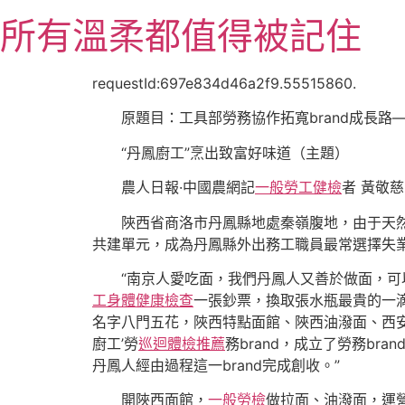
跳
所有溫柔都值得被記住
至
主
要
requestId:697e834d46a2f9.55515860.
內
原題目：工具部勞務協作拓寬brand成長路
容
“丹鳳廚工”烹出致富好味道（主題）
農人日報·中國農網記
一般勞工健檢
者 黃敬慈
陜西省商洛市丹鳳縣地處秦嶺腹地，由于天然
共建單元，成為丹鳳縣外出務工職員最常選擇失
“南京人愛吃面，我們丹鳳人又善於做面，
工身體健康檢查
一張鈔票，換取張水瓶最貴的一滴
名字八門五花，陜西特點面館、陜西油潑面、西安
廚工’勞
巡迴體檢推薦
務brand，成立了勞務bra
丹鳳人經由過程這一brand完成創收。”
開陜西面館，
一般勞檢
做拉面、油潑面，運營