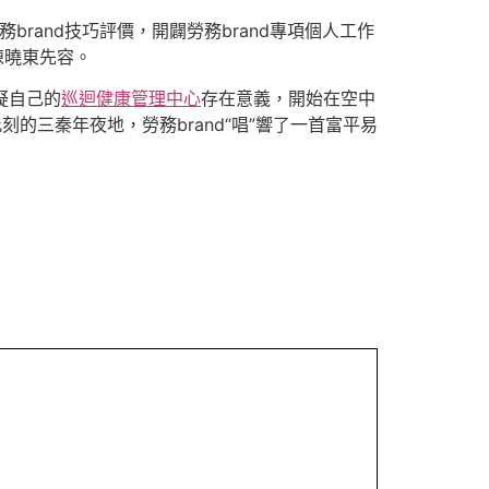
brand技巧評價，開闢勞務brand專項個人工作
陳曉東先容。
疑自己的
巡迴健康管理中心
存在意義，開始在空中
的三秦年夜地，勞務brand“唱”響了一首富平易