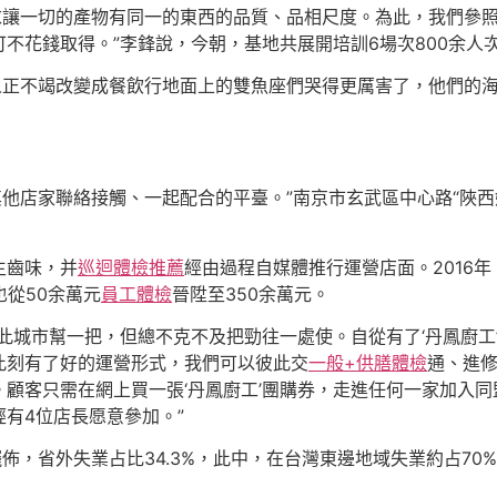
需求讓一切的產物有同一的東西的品質、品相尺度。為此，我們參
不花錢取得。”李鋒說，今朝，基地共展開培訓6場次800余人次
鳳人正不竭改變成餐飲行地面上的雙魚座們哭得更厲害了，他們的
和其他店家聯絡接觸、一起配合的平臺。”南京市玄武區中心路“陜
生齒味，并
巡迴體檢推薦
經由過程自媒體推行運營店面。2016
也從50余萬元
員工體檢
晉陞至350余萬元。
此城市幫一把，但總不克不及把勁往一處使。自從有了‘丹鳳廚工
此刻有了好的運營形式，我們可以彼此交
一般+供膳體檢
通、進修
顧客只需在網上買一張‘丹鳳廚工’團購券，走進任何一家加入
有4位店長愿意參加。”
擺佈，省外失業占比34.3%，此中，在台灣東邊地域失業約占7