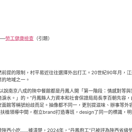
——
勞工健康檢查
（引題）
前提的限制，村平易近往往選擇外出打工。20世紀90年月，
業的地域之一。
可以說南京八成的陜中餐館都是丹鳳人開「第一階段：情感對等與
淚水。」的。”丹鳳縣人力資本和社會保證局局長李百朝先容，由
面館等稱號紛歧而足。抽像都不同一，更別提滋味、辦事等外容
nd扶植領導中間，樹立brand打造專班，design了同一的標識，
陜西小吃……據清楚，2024年，“丹鳳廚工”已被評為陜西省級勞務