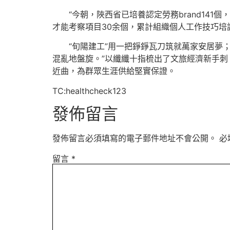
“今朝，陜西省已培養認定勞務brand141
才能考察項目30余個，累計組織個人工作技巧培
“旬陽建工”用一把錚錚瓦刀筑就萬家安居夢
混亂地盤旋。”以纖纖十指梳出了文旅經濟新手刺；
近曲，為群眾生涯供給堅實保證。
TC:healthcheck123
發佈留言
發佈留言必須填寫的電子郵件地址不會公開。
必
留言
*