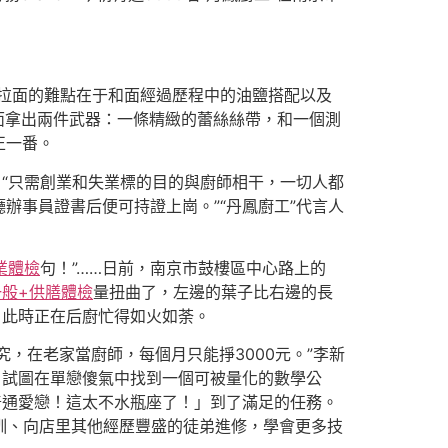
拉面的難點在于和面經過歷程中的油鹽搭配以及
面拿出兩件武器：一條精緻的蕾絲絲帶，和一個測
正一番。
“只需創業和失業標的目的與廚師相干，一切人都
辦事員證書后便可持證上崗。”“丹鳳廚工”代言人
業體檢
句！”……日前，南京市鼓樓區中心路上的
一般+供膳體檢
量扭曲了，左邊的葉子比右邊的長
，此時正在后廚忙得如火如荼。
究，在老家當廚師，每個月只能掙3000元。”李新
，試圖在單戀傻氣中找到一個可被量化的數學公
普通愛戀！這太不水瓶座了！」到了滿足的任務。
訓、向店里其他經歷豐盛的徒弟進修，學會更多技