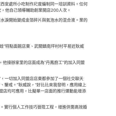
照西安處所小吃制作尺度編制同一培訓資料。任何
，他自己領導輔助創業開店200人次。
海水淚開始變成金箔碎片與氣泡水的混合液。業的
西娃”特點面館店東、武關鎮南坪村村平易近耿威
年，他接辦家里的店面成為“丹鳳廚工”的加入同盟
’，一切加入同盟店店東都參加了一個社交聊天
、鑒戒。”耿威說，“好比比來我發明，應用線上
同盟店均可應用，比擬單一店面的推行運動能增添
0%。實行個人工作技巧晉陞工程，增進供需高效婚