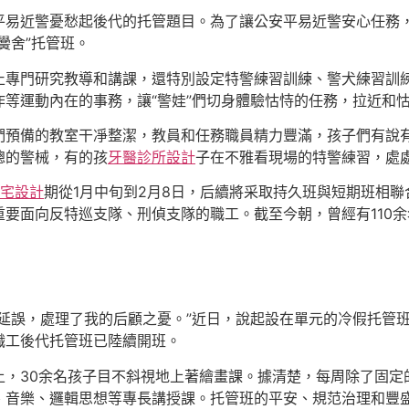
平易近警憂愁起後代的托管題目。為了讓公安平易近警安心任務
黌舍”托管班。
止專門研究教導和講課，還特別設定特警練習訓練、警犬練習訓
作等運動內在的事務，讓“警娃”們切身體驗怙恃的任務，拉近和
們預備的教室干凈整潔，教員和任務職員精力豐滿，孩子們有說
總的警械，有的孩
牙醫診所設計
子在不雅看現場的特警練習，處
宅設計
期從1月中旬到2月8日，后續將采取持久班與短期班相
重要面向反特巡支隊、刑偵支隊的職工。截至今朝，曾經有110
不延誤，處理了我的后顧之憂。”近日，說起設在單元的冷假托管
職工後代托管班已陸續開班。
上，30余名孩子目不斜視地上著繪畫課。據清楚，每周除了固定
、音樂、邏輯思想等專長講授課。托管班的平安、規范治理和豐