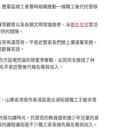
，豐臺區總工會實時組織推動一線職工後代托管辦
練等觀賞以及各類文明常識進修、冰
養生住宅
雪活
怙恃的間隔。
有笑佈滿等待，平易近警家長們臉上瀰漫著笑臉。
處歡聲笑語。
聯合方這場荒誕的戀愛爭奪戰，此刻完全變成了林
余名平易近警後代報名餐與加入。
班，山東省濟南市長清區崮云湖街道職工王敏非常
的寫功課時光，托管班的教員還依據少年兒童的身
盛的課程讓街道不少職工家長搶先報名餐與加入。