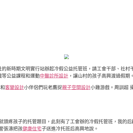
社的新時期文明實行站辦起冷假公益托管班，請工會干部、社村
戲等公益課程和運動
中醫診所設計
，讓山村的孩子高興渡過假期
者和
客變設計
小伴侶們玩老鷹捉
親子空間設計
小雞游戲。周訓超 
就頭疼孩子的托管題目，此刻有了工會辦的冷假托管班，我的后
警張濤把孩
健康住宅
子送進冷托班后高興地說。