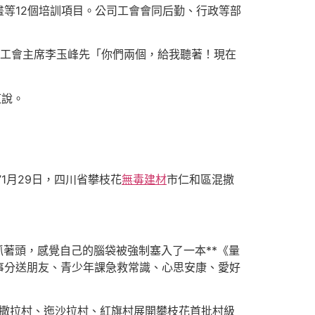
等12個培訓項目。公司工會會同后勤、行政等部
司工會主席李玉峰先「你們兩個，給我聽著！現在
紅說。
1月29日，四川省攀枝花
無毒建材
市仁和區混撒
抓著頭，感覺自己的腦袋被強制塞入了一本**《量
事分送朋友、青少年課急救常識、心思安康、愛好
混撒拉村、迤沙拉村、紅旗村展開攀枝花首批村級