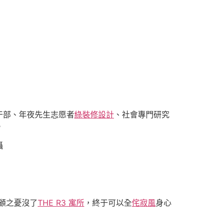
干部、年夜先生志愿者
綠裝修設計
、社會專門研究
。
攝
顧之憂沒了
THE R3 寓所
，終于可以全
侘寂風
身心