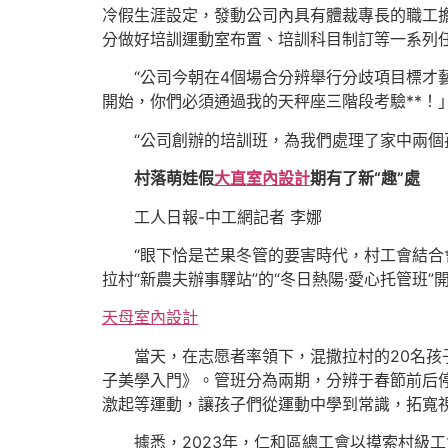
冷假生涯設定，發動公司內具有體裁專長的職工
分做好培訓運動室布置、培訓科目制訂等一系列任
“公司今朝在4個場合分辨舉行分歧項目標才
開始，你們必須通過我的天秤座三階段考驗**！
“公司創辦的培訓班，為我們處理了家中兩個
村落萌娃假
大直室內設計
期有了新“趣”處
工人日報-中工網記者 李娜
“眼下恰是芒果冬管的要害時代，村工會結合
拉村“新農夫辦事驛站”的“冬日熱陽·愛心托管班
天母室內設計
當天，在志愿者率領下，混撒拉村的20名孩
子美學入門》。管班分為兩期，分辨于春節前后
激起等運動，讓孩子們從運動中學到常識，拓寬
據悉，2023年，仁和區總工會以摸索村級