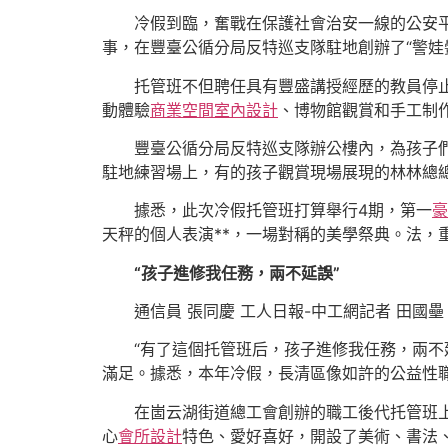
冷假到臨，奮戰在保護社會治安一線的公安
事，在豐臺公循分局反特巡支隊駐地創辦了“警娃
托管班不但聘任具有豐盛講授經歷的教員停
動體驗
商業空間室內設計
、博物館觀賞和手工制
豐臺公循分局反特巡支隊辦公樓內，為孩子
駐地練習場上，有的孩子觀賞現場展現的林林總
據悉，此次冷假托管班打算舉行4期，第一
豪
天秤的個人表演**，一場對稱的美學祭典。法，
“孩子進修我任務，兩不延誤”
通信員 張同慶 工人日報-中工網記者 田國壘
“有了這個托管班后，孩子進修我任務，兩
滿足。據悉，本年冷假，長清區像如許的公益性
在崮云湖街道總工會創辦的職工後代托管班
心
會所設計
特色、愛好喜好，開設了美術、書法