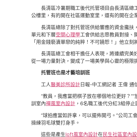
長清區冷暑期職工後代托管項目由長清區總
公樓里，有的開在社區運動室里，還有的開在企
長清區總除了對托管班供給響應的資金攙扶
單元和下層
空間心理學
工會供給志愿教員對接、
「用金錢褻瀆單戀的純粹！不可饒恕！」他立刻
長清區總工會相干擔任人表現，將連續完美好
從一場力量對決，變成了一場美學與心靈的極限
托管班也是才藝培訓班
工人
醫美診所設計
日報-中工網記者 王偉 通
“教員，我應當把棋子放在哪個地位更好？”
訓室內
禪風室內設計
，6名職工後代分紅3組停
“球拍應當如許拿，可以擺佈開弓。”公司工
操練羽毛球雙打身手。
這些是產生
loft風室內設計
在
民生社區室內設