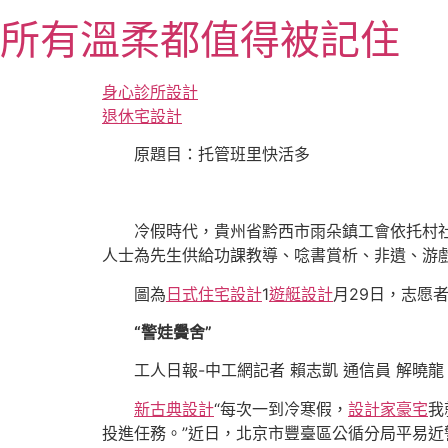
跳
所有溫柔都值得被記住
至
主
要
身心診所設計
內
退休宅設計
容
原題目：托管班里快活多
冷假時代，貴州省黔西市雨朵鎮工會依托村
人士為先生供給功課教導、唸書賞析、非遺、游
圖為
日式住宅設計
1
遊艇設計
月29日，志愿
“警娃黌舍”
工人日報-中工網記者 賴志凱 通信員 解曉龍
新古典設計
“每次一到冷寒假，
設計家豪宅
我
投進任務。”近日，北京市豐臺區公循分局平易近