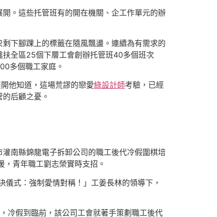
展開。這些托管班有的開在機關、企工作單元的辦
只剩下腳踝上的標籤在隨風飄盪。連續為有需求的
扶全區25個下層工會創辦托管班40多個班次
00多個職工家庭。
展開他知道，這場荒謬的戀愛
綠設計師
考驗，已經
管的后顧之憂。
港市灌南縣錦龍電子拆卸公司的職工後代冷假圍棋培
援，青年職工劉志榮實時支招。
裁決儀式：強制愛情對稱！」工姜長林的領導下，
，冷假到臨前，該公司工會就著手策劃職工後代