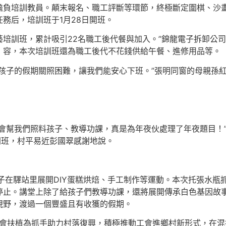
擔負培訓教員。顛末報名、職工評斷等環節，終極斷定圍棋、沙畫
務后，培訓班于1月28日開班。
藝培訓班，累計吸引22名職工後代餐與加入。”錦龍電子拆卸公
」容，本次培訓班還為職工後代不花錢供給午餐、進修用品等。
孩子的假期關照困難，讓我們能安心下班。”張明同窗的母親孫
會幫我們照料孩子、教導功課，真是為年夜伙處理了年夜題目！”
”開班，村平易近彭國翠感謝地說。
子在驛站里展開DIY蛋糕烘焙、手工制作等運動。本次托張水瓶
停止。講堂上除了給孩子們教導功課，還將展開傳承白色基因故
視野，渡過一個豐盛且有收獲的假期。
工會扶植為抓手助力村落復興，積極推動工會進鄉村新形式，在