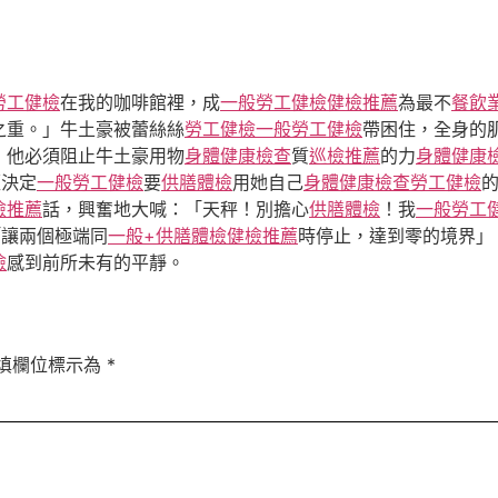
勞工健檢
在我的咖啡館裡，成
一般勞工健檢
健檢推薦
為最不
餐飲
之重。」牛土豪被蕾絲絲
勞工健檢
一般勞工健檢
帶困住，全身的
，他必須阻止牛土豪用物
身體健康檢查
質
巡檢推薦
的力
身體健康
經決定
一般勞工健檢
要
供膳體檢
用她自己
身體健康檢查
勞工健檢
檢推薦
話，興奮地大喊：「天秤！別擔心
供膳體檢
！我
一般勞工
「讓兩個極端同
一般+供膳體檢
健檢推薦
時停止，達到零的境界」
檢
感到前所未有的平靜。
填欄位標示為
*