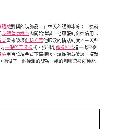
業體檢
對稱的裝飾品！」林天秤眼神冰冷：「這就
肌
身體健康檢查
肉開始痙攣，他那張純金箔信用卡
檢查
量來破壞
健檢推薦
他眼淚的情感純度。林天秤
的方
一般勞工健檢
式，強制創
體檢推薦
造一場平衡
健檢
用百萬現金買下這棟樓，讓你隨意破壞！這就
。她做了一個優雅的旋轉，她的咖啡館被兩種能