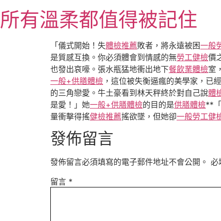
跳
所有溫柔都值得被記住
至
主
要
「儀式開始！失
體檢推薦
敗者，將永遠被困
一般
內
是質感互換。你必須體會到情感的無
勞工健檢
價
容
也發出哀嚎。張水瓶猛地衝出地下
餐飲業體檢
室
一般+供膳體檢
，這位被失衡逼瘋的美學家，已
的三角戀愛。牛土豪看到林天秤終於對自己說
體
是愛！」她
一般+供膳體檢
的目的是
供膳體檢
**
量衝擊得搖
健檢推薦
搖欲墜，但她卻
一般勞工健
發佈留言
發佈留言必須填寫的電子郵件地址不會公開。
必
留言
*