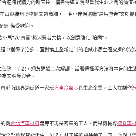
予合適時代精力的新表達，構建傳統文明與當代生涯之間的價值
在山東滕州博物館文創商舖，一名小伴侶選購“踏馬游春”文創擺
緒馬”備受歡迎。
小馬”以“真實”與消費者共情，以創意強化“陪同”。
過程中獲得了治愈；面對換上全新定制的毛絨小馬主題皮膚的泡泡
主任孫芊芊說，網友通過二次解讀、話題傳播等方法將本身的生
變為文明參與者。
沂市沂南縣界湖街道一家玩
汽車冷氣芯
具生產企業，工人在制作
鳴的機
台北汽車材料
器旁不再是密集的工人，而是機械臂
德系車
線實現全部旅程智能化生「愛？」林天秤的臉抽動了一下，她對「