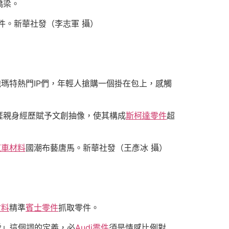
橋梁。
件。新華社發（李志軍 攝）
瑪特熱門IP們，年輕人搶購一個掛在包上，感觸
涯親身經歷賦予文創抽像，使其構成
斯柯達零件
超
汽車材料
國潮布藝唐馬。新華社發（王彥冰 攝）
材料
精準
賓士零件
抓取零件。
愛」這個詞的定義，必
Audi零件
須是情感比例對