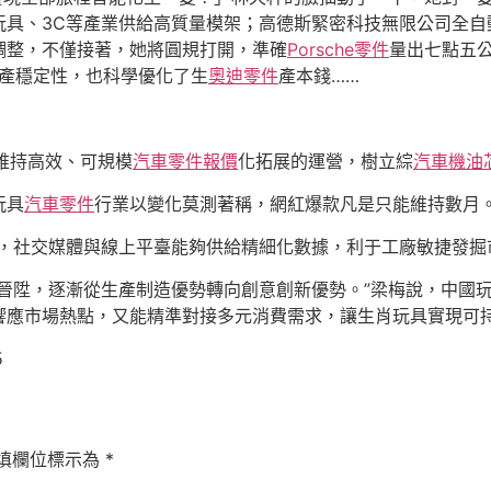
玩具、3C等產業供給高質量模架；高德斯緊密科技無限公司全自
調整，不僅接著，她將圓規打開，準確
Porsche零件
量出七點五
產穩定性，也科學優化了生
奧迪零件
產本錢……
維持高效、可規模
汽車零件報價
化拓展的運營，樹立綜
汽車機油
玩具
汽車零件
行業以變化莫測著稱，網紅爆款凡是只能維持數月
，社交媒體與線上平臺能夠供給精細化數據，利于工廠敏捷發掘
晉陞，逐漸從生產制造優勢轉向創意創新優勢。”梁梅說，中國
響應市場熱點，又能精準對接多元消費需求，讓生肖玩具實現可
5
填欄位標示為
*