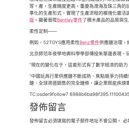
等。產，生產精度更高，重要為澄海及珠三角的
準化的生產形式，實現了生產流程的模塊化靈活
版
。顯著晉陞
Bentley零件
了積木產品的品質與生
柔性定制——
例如，52TOYS應用柔性
Benz零件
供應鏈治理，
北京師范年夜學地輿科學學部傳授朱華晟表現，
“現在的變化在于，這套形式有了數字經濟的助力
“中國玩具行業供應鏈不斷成熟、焦點競爭力持續
鏈、全球渠道銷售的完全鏈條，讓企業既能疾速
TC:osder9follow7 6988b6ba98f395.1110043
發佈留言
發佈留言必須填寫的電子郵件地址不會公開。
必