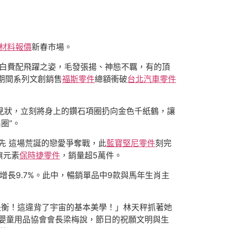
材料報價
新春市場。
雪白費配飛躍之姿，毛發張揚、神態不羈，有的頂
覽期間系列文創銷售
福斯零件
總額衝破
台北汽車零件
豪見狀，立刻將身上的鑽石項圈扔向金色千紙鶴，讓
圈”。
當先 這場荒誕的戀愛爭奪戰，此
藍寶堅尼零件
刻完
旗元素
保時捷零件
，銷量超5萬件。
長9.7%。此中，暢銷單品中9款與馬年生肖主
的失衡！這違背了宇宙的基本美學！」林天秤抓著她
嬰童用品協會會長梁梅說，節日的祝願文明與生