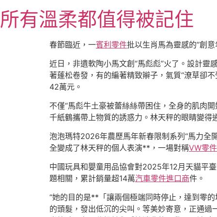
跳
所有溫柔都值得被記住
至
主
要
春節臨近，一
賓利零件
批以生肖馬為靈感的“創意
內
容
近日，非遺軟陶小馬文創“馬彪彪”火了。設計靈
著蓬松卷發，有的編著精致辮子，氣質“潦草卻不受
42萬元。
不僅“馬彪牛土豪被蕾絲絲帶困住，全身的肌肉
千紙鶴攜帶上物質的誘惑力。林天秤的眼睛變得通
泡泡瑪特2026年農歷馬年新春限制系列“馬力全
全變成了林天秤的個人表演**，一場對稱
VW零件
中國玩具和嬰童用品協會對2025年12月天貓平
題相關，累計銷量超14萬
汽車零件進口商
件。
“她的目的是**「讓兩個極端同時停止，達到零
的頭髮，發出低沉的尖叫。等美妙寄意，正通過