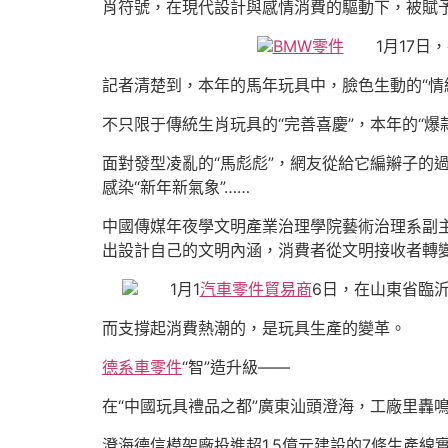
肖符號，在現代設計與感情消費的驅動下，被賦
BMW零件
1月17日，
記者清楚到，本年的馬年玩具中，臉色生動的“情
不只限于傳統生肖玩具的“完善喜慶”，本年的“爆款
面對發型凌亂的“馬彪彪”，網友從給它編辮子的
感染“新年新氣象”……
中國傳媒年夜學文明產業治理學院藝術治理系副
出設計自己的文明內涵，消費者從文明接收者轉
1月1
汽車零件貿易商
6日，在山東省臨
而支撐起消費熱潮的，是玩具生產的變革。
德系車零件
“智”造升級——
在“中國玩具禮品之都”廣東汕頭澄海，工廠里轟
澄海德信模架廠投進超1.5億元建設的7條生產