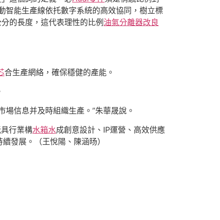
動智能生產線依托數字系統的高效協同，樹立標
公分的長度，這代表理性的比例
油氣分離器改良
芯
合生產網絡，確保穩健的產能。
。
市場信息并及時組織生產。”朱華晟說。
玩具行業構
水箱水
成創意設計、IP運營、高效供應
持續發展。（王悅陽、陳涵旸）